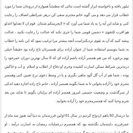
تبلور یافته و ناخواسته ابراز گشته است ندائی که مطمئناً همواره از درونتان شما را مورد
خطاب قرار می دهد و می گوید خانم محترم سعی کن درهر شرائطی انصاف را رعایت
کنی و شاید این آیه را به یاد شما می آورد که « لایجرمنکم شنئان قوم ان لا تعدلوا اعدلو
هو اقرب للتقوی » دشمن قومی شما را جری نکند که عدالت را رعایت نکنید ، عدالت
پیشه کنید که آن به تقوی نزدیکتراست آنچه بیشتر مرا ترغیب نمود که این نامه را خطاب
به شما بنویسم استفاده شما از عنوان آزاده برای همسرتان تاج زاده بود حقیقتاً خیلی
بهم برخورد که من هم همسر آزاده باشم آزاده ای که 8 سال بهترین دوران عمرخود را
دربدترین شرائط ممکن اسارت کشیده وجرم او دفاع از انقلاب و اسلام و آب و خاکش
بوده ، شما هم از آب گل آلود ماهی بگیری و یا در وسط دعوی نرخ تعیین کنی وهمسر
مجرم خود را آزاده بخوانی تا به شما بگویند همسر آزاده ، خانم تاج زاده اجازه دهید اندکی
از سرگذشت و وضعیت جسمی امروز همسر آزاده ام برایتان بگویم تا شاید من بعد
شرم وحیا کنید که همسرمجرم خود را آزاده بخوانید
.
ما درسال 60 باهم ازدواج کردیم در سال 61 اولین فرزندمان به دنیا آمد هنوز سه ماه از
عمرفرزند دلبندمان نگذشته بود که همسرم درعملیات رمضان به اسارت درآمد ، او
هنگام اسارت به شدت مجروح گردیده بود او به چشم خود دیده بود که پیکر مجروح برخی