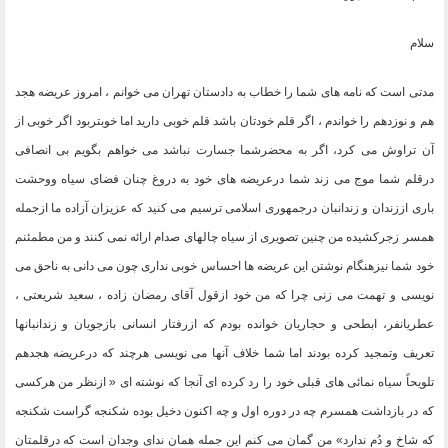
سلام
مدتی است که نامه های شما را خطاب به دادستان تهران می خوانم ، امروز عریضه هجد
هم و نوزدهم را خواندم ، اگر قلم خودتان باشد قلم خوبی دارید اما خوبتربود اگر خوبی از
آن تراوش می کرد، اگر به محضرشما جسارت نباشد می خواهم بگویم بی انصافی
درقلم شما موج می زند شما درعریضه های خود به دروغ چنان فضای سیاه ووحشت
باری اززندان و زندانبان درجمهوری اسلامی ترسیم می کنید که عزیزان آزاده ما ازجمله
همسر زجرکشیده من چنین تصویری از سیاه چالهای صدام ارائه نمی کنند و من مطمئنم
خود شما نیزهنگام نوشتن این عریضه ها احساس خوبی نداری چون می دانی به ناحق می
نویسی و تهمت می زنی چرا که من خود ازقول آقای رمضان زاده ، سعید شریعتی ،
عطریانفر، ابطحی و حجاریان خوانده بودم که ازرفتار انسانی بازجویان و زندانبانها
تعریف وتمجید کرده بودند اما شما خلاف آنها می نویسی هرچند که درعریضه هجدهم
تلویحاً سیاه نمائی های قبلی خود را رد کرده ای آنجا که نوشته ای « ازنظر من هرکسی
که در بازداشت همسرم چه در دوره اول و چه اکنون دخیل بوده شکنجه گراست شکنجه
که شاخ و دُم ندارد» من گمان می کنم این جمله همان ندای وجدان است که درقلمتان