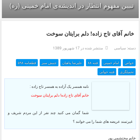
تبیین مفهوم انتظار در اندیشه‌ی امام خمینی (ره)
خانم آقای تاج زاده! دلم برایتان سوخت
دسته:
سیاسی
منتشر شده در 17 شهریور 1389
خواص
امام خمینی
فتنه ۸۸
علیرضا پناهیان
جنبش سبز
قطعنامه ۵۹۸
تحمیلگری
فتنه خوانی
نامه همسر یک آزاده به همسر تاج زاده
:
خانم آقای تاج زاده! دلم برایتان سوخت
شما گمان می کنید چند نفر از این مردم شریف و
غیرتمند عریضه های شما را می خوانند ؟
خانم محتشمی پور