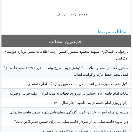
همسر آزاده ــ م ــ ف
مطالب مرتبط:
جدیدترین
مطالب
بازخوانی افشاگری سپهبد محمود منصور افسر ارشد اطلاعات مصر درباره هواپیمای
اوکراینی
منشور گفتمان امام و انقلاب - 7 /بخش دوم : شرح پیام ۱۰ خرداد ۱۳۶۹ امام خامنه ای/
فصل پنجم: حفظ عزّت و کرامت انقلابی
دلایل اهمیت سیزدهمین انتخابات ریاست جمهوری از نگاه امام خامنه ای
بیانات امام خامنه ای در سخنرانی نوروزی خطاب به ملت ایران + نکته خوانی و صوت
پیام نوروزی امام خامنه ای به مناسبت آغاز سال ۱۴۰۰
مستند در میانه آتش - اولین و آخرین گفتگوی مطبوعاتی شهید سپهبد قاسم سلیمانی
چرا شهید قاسم سلیمانی از سردار قاسم سلیمانی برای دشمن خطرناکتر است؟
بیانات مهم امام خامنه ای در عید قربان + نکته خوانی و صوت