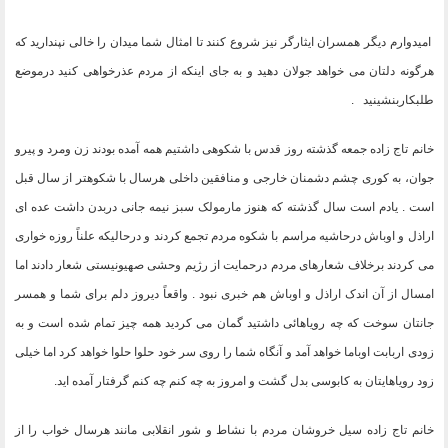
امیدوارم دیگر همسران ایثارگر نیز شروع کنند تا امثال شما میدان را خالی نپندارید که
هرگونه دلتان می خواهد جولان دهید و به جای اینکه از مردم عذرخواهی کنید درموضع
طلبکاربنشینید
.
خانم تاج زاده جمعه گذشته روز قدس با شکوهی داشتیم همه آمده بودند زن ومرد و پیرو
جوان، به کوری چشم دشمنان خارجی و منافقین داخلی هرسال با شکوهتر از سال قبل
است . یادم است سال گذشته که هنوز مارمولک سبز نیمه جانی دربدن داشت عده ای
اراذل و اوباش درحاشیه مراسم با شکوه مردم تجمع کردند و درحالیکه علناً روزه خواری
می کردند برخلاف شعارهای مردم درحمایت از رژیم وحشی صهیونیستی شعار دادند اما
امسال از آن اندک اراذل و اوباش هم خبری نبود . واقعاً دیروز دلم برای شما و همسر
جانتان سوخت که چه رویاهائی داشتید گمان می کردید همه چیز تمام شده است و به
زودی اربابت اوباما خواهد آمد و آنگاه شما را روی سر خود حلوا حلوا خواهد کرد اما خیلی
زود رویاهایتان به کابوسی بدل گشت و امروز به چه کنم چه کنم گرفتار آمده اید
.
خانم تاج زاده سیل خروشان مردم با نشاط و شور انقلابی مانند هرسال خواب را از