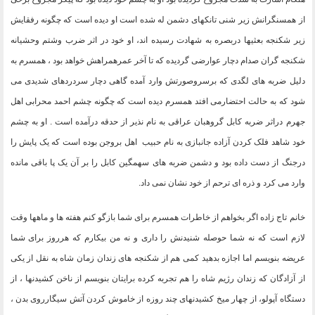
از همسنگرانش زیر شنی تانکهای دشمن له شده است او دیده است که چگونه رفقایش
زیر شکنجه بعثیها دربصره به شهادت رسیده اند، او خود در اثر ضرب وشتم وحشیانه
شکنجه گران صدام دچار عوارضی گردیده که تا آخر عمرهمراهش خواهد بود ، همسرم به
دلیل ضربه های لگدی که برسروصورتش وارد آمده گاهی دچار سردردهای شدیدی می
شود که به حالت احتضارمی افتد همسرم دیده است که چگونه چشم احمد محرابی اهل
جهرم دراثر ضربه کابل گروهبان عراقی به نام نذیر از حدقه درآمده است . او به چشم
خود شاهد فلک کردن آزاده جانبازی به نام حبیب اهل بروجن بوده است که یک پایش را
درجنگ از دست داده بود و دشمن ضربه های سهمگین کابل را بر آن یک پا باقی مانده
وارد می کرد و ذره ای ترحم از خود نشان نمی داد
.
خانم تاج زاده اگر بخواهم از خاطرات همسرم برای شما بازگو کنم هفته ها و ماهها وقت
لازم است که نه شما حوصله شنیدنش را داری و نه من بیکارم که هرروز برای شما
عریضه بنویسم اما اجازه بدهید کمی هم از شکنجه های زندان زمان شاه به نقل از یکی
از آزادگان که زندان رژیم شاه را هم تجربه کرده برایتان بنویسم از ناخن کشیدنها ، از
دستگاه آپولو، از چهار میخ کشیدنهای چند روزه از خاموش کردن آتش سیگارروی بدن ،