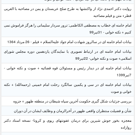
روایت دکتر احمدی نژاد از واکنشها به طرح صلح عربستان و یمن در مصاحبه با العربی
قطر+ متن و فیلم مصاحبه
امام خامنه ای خطاب به مصطفی الکاظمی: ترور سردار سلیمانی را هرگز فراموش نمی
کنیم + نکته خوانی - 31تیر99
بیانات امام خامنه ای در سالروز شهادت امام جواد علیه‌السلام + فیلم - 26 مرداد 1364
بیانات امام خامنه ای در ارتباط تصویری با نمایندگان یازدهمین دوره مجلس شورای
اسلامی+ صوت و نکته خوانی- 22تیر99
بیانات امام خامنه ای در دیدار رئیس و مسئولان قوه قضائیه + صوت و نکته خوانی -
7تیر1399
بیانات امام خامنه ای در سی و یکمین سالگرد رحلت امام خمینی (رحمه‌الله) + نکته
خوانی و صوت
بررسی جزئیات شکل گیری حکومت آخرین سپاه شیطان در منطقه ظهور + جزوه
شأن و فضیلت منتظران واقعی ظهور در آخرالزمان و وظایف ایشان در آن دوران
معجزه بخور جوش شیرین برای درمان عفونتهای ریوی و کرونا- نسخه استاد دکتر
روازاده