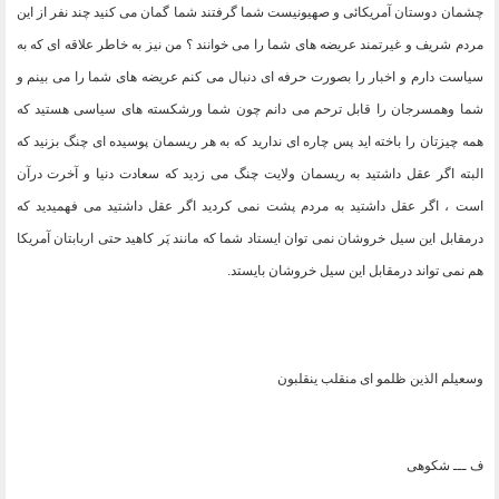
چشمان دوستان آمریکائی و صهیونیست شما گرفتند شما گمان می کنید چند نفر از این
مردم شریف و غیرتمند عریضه های شما را می خوانند ؟ من نیز به خاطر علاقه ای که به
سیاست دارم و اخبار را بصورت حرفه ای دنبال می کنم عریضه های شما را می بینم و
شما وهمسرجان را قابل ترحم می دانم چون شما ورشکسته های سیاسی هستید که
همه چیزتان را باخته اید پس چاره ای ندارید که به هر ریسمان پوسیده ای چنگ بزنید که
البته اگر عقل داشتید به ریسمان ولایت چنگ می زدید که سعادت دنیا و آخرت درآن
است ، اگر عقل داشتید به مردم پشت نمی کردید اگر عقل داشتید می فهمیدید که
درمقابل این سیل خروشان نمی توان ایستاد شما که مانند پَر کاهید حتی اربابتان آمریکا
هم نمی تواند درمقابل این سیل خروشان بایستد
.
وسعیلم الذین ظلمو ای منقلب ینقلبون
ف ـــ شکوهی