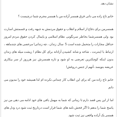
نشان دهد
.
خانم تاج زاده می دانی فرق همسر آزاده من با همسر مجرم شما درچیست ؟
همسرمن برای دفاع از اسلام و انقلاب و حقوق مردمش به جبهه رفت و قسمتش اسارت
بود ولی همسرشما بخاطر سرنگونی نظام اسلامی و پایمال کردن حقوق مردم امروز
حداقل مجازات را متحمل شده است 5 سال زندان ، چه زندانی! مرخصی های چندماهه ،
ارتباط با اینترنت ، شاخه و شانه کشیدن آزادانه برای کل نظام ا زپشت میله های زندان
بدون اینکه کوچکترین تعرضی به او شود و تازه همسرش نیز هرروز از سر بیکاری
عریضه بنویسد ،آنهم از جنس دروغش
!
خانم تاج زاده من که برای این انقلاب کار چندانی نکرده ام لذا همیشه خود را مدیون می
دانم
اما از این پس قصد دارم تا زمانی که شما به مهمل بافی های خود ادامه می دهی من نیز
پاسخ شما را بدهم تا اگر فحش نامه های شما قرار است درتاریخ ثبت شود درد ودل های
همسر یک آزاده واقعی نیز ثبت شود
.