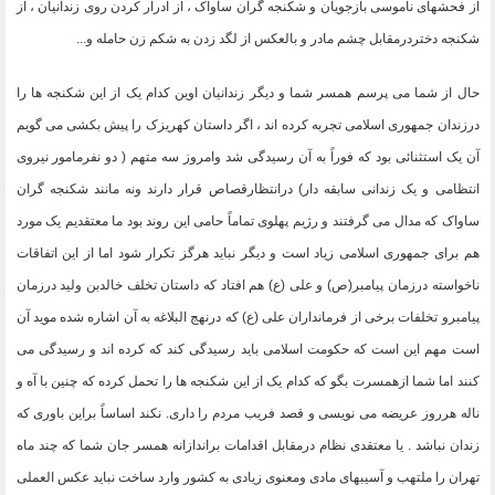
از فحشهای ناموسی بازجویان و شکنجه گران ساواک ، از ادرار کردن روی زندانیان ، از
شکنجه دختردرمقابل چشم مادر و بالعکس از لگد زدن به شکم زن حامله و
...
حال از شما می پرسم همسر شما و دیگر زندانیان اوین کدام یک از این شکنجه ها را
درزندان جمهوری اسلامی تجربه کرده اند ، اگر داستان کهریزک را پیش بکشی می گویم
آن یک استثنائی بود که فوراً به آن رسیدگی شد وامروز سه متهم ( دو نفرمامور نیروی
انتظامی و یک زندانی سابقه دار) درانتظارقصاص قرار دارند ونه مانند شکنجه گران
ساواک که مدال می گرفتند و رژیم پهلوی تماماً حامی این روند بود ما معتقدیم یک مورد
هم برای جمهوری اسلامی زیاد است و دیگر نباید هرگز تکرار شود اما از این اتفاقات
ناخواسته درزمان پیامبر(ص) و علی (ع) هم افتاد که داستان تخلف خالدبن ولید درزمان
پیامبرو تخلفات برخی از فرمانداران علی (ع) که درنهج البلاغه به آن اشاره شده موید آن
است مهم این است که حکومت اسلامی باید رسیدگی کند که کرده اند و رسیدگی می
کنند اما شما ازهمسرت بگو که کدام یک از این شکنجه ها را تحمل کرده که چنین با آه و
ناله هرروز عریضه می نویسی و قصد فریب مردم را داری. نکند اساساً براین باوری که
زندان نباشد . یا معتقدی نظام درمقابل اقدامات براندازانه همسر جان شما که چند ماه
تهران را ملتهب و آسیبهای مادی ومعنوی زیادی به کشور وارد ساخت نباید عکس العملی