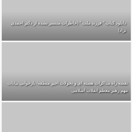
دانلود کتاب " فرزند ملت " (خاطرات منتشر نشده از دکتر احمدی
نژاد)
نقشه راه مذاکرات هسته ای و تحولات اخیر منطقه/ بازخوانی بیانات
مهم رهبر معظم انقلاب اسلامی