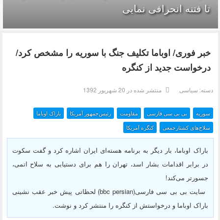
تا فتنه انحرافی نمایی
خبر فوری/ اوباما تکلیف جنگ با سوریه را مشخص کرد/
درخواست جدید از کنگره
دسته:
سیاسی
منتشر شده در 20 شهریور 1392
سوریه
بی بی سی فارسی
مقاومت
رئیس‌جمهور آمریکا
باراک اوباما
سلاح‌های کشتارجمعی
کنگره آمریکا
باراک اوباما، بار دیگر به برنامه هسته‌ای ایران اشاره کرد و گفت سکوت
در برابر اقدامات بشار اسد، تهران را هم برای دستیابی به سلاح اتمی،
جسورتر می‌کند!
سایت بی بی سی فارسی(bbc persian) لحظاتی پیش خبر عقب نشینی
باراک اوباما و درخواستش از کنگره را منتشر کرد و نوشت.