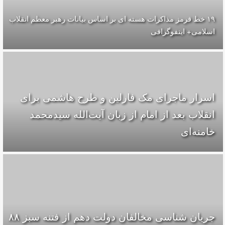
۱۹ خط قرمز مذاکرات هسته ای بر اساس بیانات رهبر معظم انقلاب
اسلامی+ اینفوگرافی
اسرار ماجرای مک فارلین و طرح هاشمی برای
انقلاب بعد از امام از زبان آیت‌الله سیدمحمد
خامنه‌ای
جریان شناسی مخالفان دولت دهم از فتنه سبز ۸۸