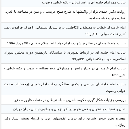
بیانات مهم امام خامنه ای در عید قربان + نکته خوانی و صوت
روایت دکتر احمدی نژاد از واکنشها به طرح صلح عربستان و یمن در مصاحبه با العربی
قطر+ متن و فیلم مصاحبه
امام خامنه ای خطاب به مصطفی الکاظمی: ترور سردار سلیمانی را هرگز فراموش نمی
کنیم + نکته خوانی - 31تیر99
بیانات امام خامنه ای در سالروز شهادت امام جواد علیه‌السلام + فیلم - 26 مرداد 1364
بیانات امام خامنه ای در ارتباط تصویری با نمایندگان یازدهمین دوره مجلس شورای
اسلامی+ صوت و نکته خوانی- 22تیر99
بیانات امام خامنه ای در دیدار رئیس و مسئولان قوه قضائیه + صوت و نکته خوانی -
7تیر1399
بیانات امام خامنه ای در سی و یکمین سالگرد رحلت امام خمینی (رحمه‌الله) + نکته
خوانی و صوت
بررسی جزئیات شکل گیری حکومت آخرین سپاه شیطان در منطقه ظهور + جزوه
شأن و فضیلت منتظران واقعی ظهور در آخرالزمان و وظایف ایشان در آن دوران
معجزه بخور جوش شیرین برای درمان عفونتهای ریوی و کرونا- نسخه استاد دکتر
روازاده