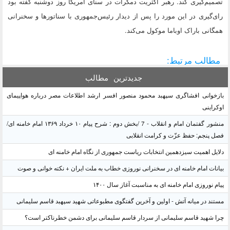
تصمیم‌گیری کند. رهبر اکثریت دمکرات در سنای آمریکا روز دوشنبه گفته بود
رای‌گیری در این مورد را پس از دیدار رئیس‌جمهوری با سناتورها و سخنرانی
همگانی باراک اوباما موکول می‌کند.
مطالب مرتبط:
جدیدترین
مطالب
بازخوانی افشاگری سپهبد محمود منصور افسر ارشد اطلاعات مصر درباره هواپیمای
اوکراینی
منشور گفتمان امام و انقلاب - 7 /بخش دوم : شرح پیام ۱۰ خرداد ۱۳۶۹ امام خامنه ای/
فصل پنجم: حفظ عزّت و کرامت انقلابی
دلایل اهمیت سیزدهمین انتخابات ریاست جمهوری از نگاه امام خامنه ای
بیانات امام خامنه ای در سخنرانی نوروزی خطاب به ملت ایران + نکته خوانی و صوت
پیام نوروزی امام خامنه ای به مناسبت آغاز سال ۱۴۰۰
مستند در میانه آتش - اولین و آخرین گفتگوی مطبوعاتی شهید سپهبد قاسم سلیمانی
چرا شهید قاسم سلیمانی از سردار قاسم سلیمانی برای دشمن خطرناکتر است؟