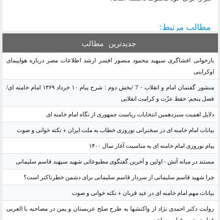
مطالب مرتبط:
جدیدترین
مطالب
بازخوانی افشاگری سپهبد محمود منصور افسر ارشد اطلاعات مصر درباره هواپیمای
اوکراینی
منشور گفتمان امام و انقلاب - 7 /بخش دوم : شرح پیام ۱۰ خرداد ۱۳۶۹ امام خامنه ای/
فصل پنجم: حفظ عزّت و کرامت انقلابی
دلایل اهمیت سیزدهمین انتخابات ریاست جمهوری از نگاه امام خامنه ای
بیانات امام خامنه ای در سخنرانی نوروزی خطاب به ملت ایران + نکته خوانی و صوت
پیام نوروزی امام خامنه ای به مناسبت آغاز سال ۱۴۰۰
مستند در میانه آتش - اولین و آخرین گفتگوی مطبوعاتی شهید سپهبد قاسم سلیمانی
چرا شهید قاسم سلیمانی از سردار قاسم سلیمانی برای دشمن خطرناکتر است؟
بیانات مهم امام خامنه ای در عید قربان + نکته خوانی و صوت
روایت دکتر احمدی نژاد از واکنشها به طرح صلح عربستان و یمن در مصاحبه با العربی
قطر+ متن و فیلم مصاحبه