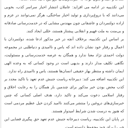
این تکذیبیه در ادامه می افزاید: عاملان انتشار اخبار سراسر کذب، بخوبی
می‌دانند که با دروغ‌پردازی و تولید اخبار ساختگی، هرگز نمی‌توانند در عزم و
اراده دولتمردان و عاشقانی چون مهندس مشایی که در خدمت‌رسانی صادقانه
و بی‌منت به ملت فهیم و انقلابی پیشتاز هستند، خللی ایجاد کنند.
بر اساس این تکذیبیه، ‌برخلاف آنچه در خبر مذکور ادعا شده، دولتمردان با
اعمال و رفتار خود نشان ‌داده ‌اند که یاس و ناامیدی و دنیاطلبی در مجموعه
دولت احمدی‌ نژاد معنا ندارد و همگان به عرصه خدمت‌رسانی و مسئولیت،
نگاهی تکلیف‌ مدار دارند و بدیهی است در وجود کسانی که به وعده الهی
ایمان داشته و منتظر بهار حقیقی انسان‌ها هستند، یاس و ناامیدی راه ندارد.
این تکذیبیه اضافه می کند:‌ دبیرخانه ریاست جنبش عدم تعهد با تاکید مجدد بر
کذب محض بودن خبر مذکور برای چندمین بار همگان را به رعایت اخلاق و
رفتار اسلامی دعوت می‌کند و تاکید دارد، هدف اصلی کسانی که چنین
خبرسازی‌های دروغین را منتشر می‌کنند ناامید کردن خیل عظیم مردمی است
که هنوز به درست شدن شرایط امیدوار هستند.
در پایان این تکذیبیه، ریاست دبیرخانه جنبش عدم تعهد حق پیگیری قضایی این
خبر را برای خود محفوظ دانسته است.