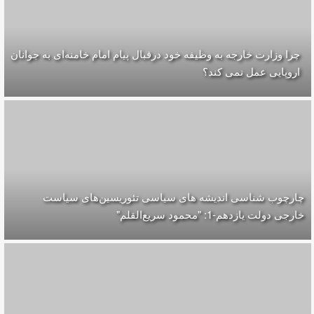
چرا وزارت خارجه به وظیفه خود درقبال پیام امام خامنه‌ای به جوانان
اروپایی عمل نمی کند؟
چارچوب شناسی اندیشه های سیاسی تئوریسین‌های سیاست
خارجی دولت یازدهم-1: "محمود سریع‌القلم‌"