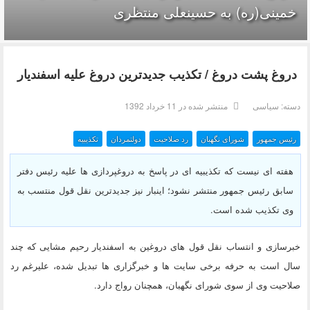
خمینی(ره) به حسینعلی منتظری
دروغ پشت دروغ / تکذیب جدیدترین دروغ علیه اسفندیار
دسته:
سیاسی
منتشر شده در 11 خرداد 1392
رئیس جمهور
شورای نگهبان
رد صلاحیت
دولتمردان
تکذیبیه
هفته ای نیست که تکذیبیه ای در پاسخ به دروغپردازی ها علیه رئیس دفتر
سابق رئیس جمهور منتشر نشود؛ اینبار نیز جدیدترین نقل قول منتسب به
وی تکذیب شده است.
خبرسازی و انتساب نقل قول های دروغین به اسفندیار رحیم مشایی که چند
سال است به حرفه برخی سایت ها و خبرگزاری ها تبدیل شده، علیرغم رد
صلاحیت وی از سوی شورای نگهبان، همچنان رواج دارد.