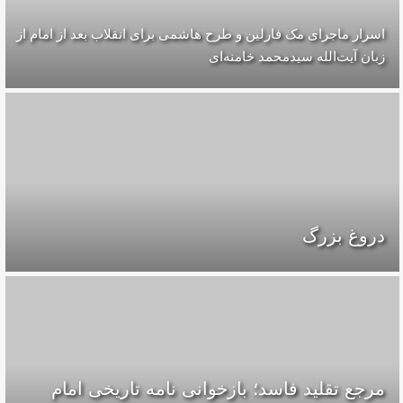
اسرار ماجرای مک فارلین و طرح هاشمی برای انقلاب بعد از امام از
زبان آیت‌الله سیدمحمد خامنه‌ای
دروغ بزرگ
مرجع تقلید فاسد؛ بازخوانی نامه تاریخی امام