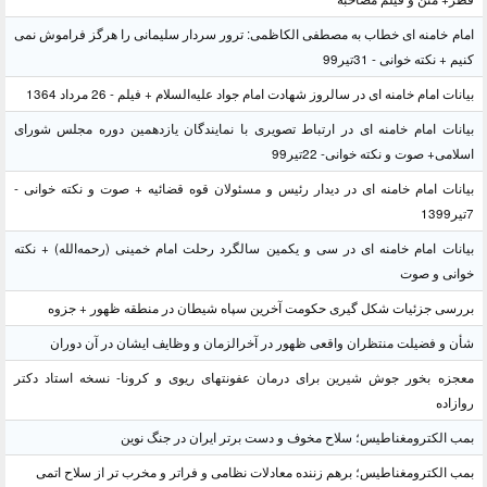
امام خامنه ای خطاب به مصطفی الکاظمی: ترور سردار سلیمانی را هرگز فراموش نمی
کنیم + نکته خوانی - 31تیر99
بیانات امام خامنه ای در سالروز شهادت امام جواد علیه‌السلام + فیلم - 26 مرداد 1364
بیانات امام خامنه ای در ارتباط تصویری با نمایندگان یازدهمین دوره مجلس شورای
اسلامی+ صوت و نکته خوانی- 22تیر99
بیانات امام خامنه ای در دیدار رئیس و مسئولان قوه قضائیه + صوت و نکته خوانی -
7تیر1399
بیانات امام خامنه ای در سی و یکمین سالگرد رحلت امام خمینی (رحمه‌الله) + نکته
خوانی و صوت
بررسی جزئیات شکل گیری حکومت آخرین سپاه شیطان در منطقه ظهور + جزوه
شأن و فضیلت منتظران واقعی ظهور در آخرالزمان و وظایف ایشان در آن دوران
معجزه بخور جوش شیرین برای درمان عفونتهای ریوی و کرونا- نسخه استاد دکتر
روازاده
بمب الکترومغناطیس؛ سلاح مخوف و دست برتر ایران در جنگ نوین
بمب الکترومغناطیس؛ برهم زننده معادلات نظامی و فراتر و مخرب تر از سلاح اتمی