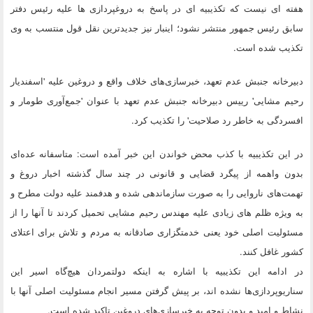
هفته ای نیست که تکذیبیه ای در پاسخ به دروغپردازی ها علیه رئیس دفتر
سابق رئیس جمهور منتشر نشود؛ اینبار نیز جدیدترین نقل قول منتسب به وی
تکذیب شده است.
دبیرخانه جنبش عدم تعهد، خبرسازی‌های خلاف واقع و دروغین علیه 'اسفندیار
رحیم مشایی' رییس دبیرخانه جنبش عدم تعهد با عنوان 'جمع‌آوری طومار و
افسردگی به خاطر رد صلاحیت' را تکذیب کرد.
در این تکذیبیه با کذب محض خواندن این خبر آمده است: متاسفانه عده‌ای
بدون واهمه از پیگرد قضایی و قانونی در چند سال گذشته اخبار دروغ و
تهمت‌های نا‌روایی را به صورت سازماندهی شده و هدفمند علیه دولت مطرح و
به ویژه ظلم های زیادی علیه مهندس رحیم مشایی تحمیل کردند تا آنها را از
مسئولیت اصلی خود یعنی خدمتگزاری صادقانه به مردم و تلاش برای اعتلای
کشور غافل کنند.
در ادامه این تکذیبیه با اشاره به اینکه دولتمردان هیچ‌گاه اسیر این
سناریوپردازی‌ها نشده اند، بر پیش گرفتن مسیر انجام مسئولیت اصلی آنها با
نشاط و امید و بدون توجه به خبرسازی‌های دروغین تاکید شده است.