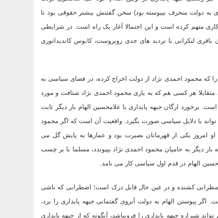
زی به دولت منحرف نپیوسته بود) سخن گفتنش بیشتر حقوقی بود تا
 کاری متهم کرده است و این احتمالا آغاز یک راه است. در شرایطی
ن باقری لنکرانی با تردید های جدی روبروست، کابوس کاندیداتوری
دیبهشت 90 به این سو، هر آن کس را که محمود احمدی نژاد از دولت اخراج کرده، در فضای سیاسی به
 متقابلا هر کسی هم که به یاری محمود احمدی نژاد شتافت و مورد
ت. برخورد ارگان جبهه پایداری با غلامحسین الهام بار دیگر ثابت
واند با دلایل سیاسی صورت بگیرد. واقعیت آن است که اگر محمود
 او امروز یکی از قهرمانان بصیرت بود و عمارها به پایش گل می
 بار دیگر به حامیان محمود احمدی نژاد بپیوندد، مسلما با بر چسب
محسین الهام در قدم اول سیاسی کار می نامد.
ضطرابی کشنده و در عین حال قابل درک است؛ اضطرابی که ناشی
 اگر پیوستن الهام به دولت آبروی گفتمانی جبهه پایداری را برد،
ند شیرازه جبهه پایداری را فروبپاشد، آنگونه که از جبهه پایداری