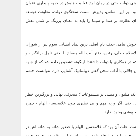
نی دولت حتی در زمان اوج فعالیت هایش در جبهه پایداری عنوان
بود. بر این اساس، پذیرش سمت سخنگوی دولت، معاونت توسعه
ی نظارت بر صدا و سیما را باید به معنای پررنگ تر شدن نقش
 خوش نیامد. حذف نام اصلی ترین نماد انسانی سوم تیر از شورای
لام جلالی، رئیس دفتر آیت الله مصباح با لحنی تامل برانگیز - و
 که در همکاری با دولت داشتند؛ اینگونه تشخیص داده شد که از جبهه
ین جلالی با آداب سخن گفتن دیپلماتیک آشنایی دارد، نتوانست خشم
 یک میلیون و مبتنی بر مسموعات"؛ منحرف، بهایی و بزرگترین خطر
 حتی اگر وزنه مهم و بی نظیری چون غلامحسین الهام - چهره
 پوشی وجود ندارد.
اشت. علت آن بود که غلامحسین الهام با حضور شانه به شانه اش در
ی جبهه پایداری انجام داده بود. بنیان اصلی و فلسفه وجودی جبهه