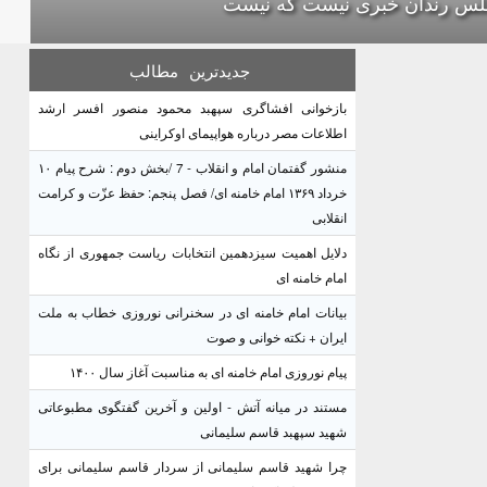
س رندان خبری نیست که نیست
جدیدترین
مطالب
بازخوانی افشاگری سپهبد محمود منصور افسر ارشد
اطلاعات مصر درباره هواپیمای اوکراینی
منشور گفتمان امام و انقلاب - 7 /بخش دوم : شرح پیام ۱۰
خرداد ۱۳۶۹ امام خامنه ای/ فصل پنجم: حفظ عزّت و کرامت
انقلابی
دلایل اهمیت سیزدهمین انتخابات ریاست جمهوری از نگاه
امام خامنه ای
بیانات امام خامنه ای در سخنرانی نوروزی خطاب به ملت
ایران + نکته خوانی و صوت
پیام نوروزی امام خامنه ای به مناسبت آغاز سال ۱۴۰۰
مستند در میانه آتش - اولین و آخرین گفتگوی مطبوعاتی
شهید سپهبد قاسم سلیمانی
چرا شهید قاسم سلیمانی از سردار قاسم سلیمانی برای