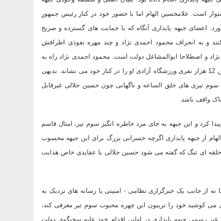
ی بر ادعای انحراف محمود احمدی نژاد از آرمان های سوم تیر 84 استوار است. غلامحسین الهام اما با حضور خود در کنار رئیس جمهورِ
ورد. اعضای جبهه پایداری آنگاه که با حمایت های گسترده و صریح
 کنند و به انحراف محمود احمدی نژاد و چند مهره نفوذی اطرافش
نژاد و اصطلاحا ابوالمشاغل دولت است. محمود احمدی نژاد راه به
راه برای هم پیمان قدیمی اش حکم صادر می کند و از مجلس گرفته تا سالن 12 هزار نفری ورزشگاه آزادی او را در کنار خود می نشاند. بدیهی
 سوم تیری های خلق الساعه و ناگهانی چون حسین جلالی غیرقابل
اک واقف باشد.
دا کرد و این جبهه به جای مرد خاطره انگیز سوم تیر، امثال قاسم
هام از جبهه پایداری اگرچه خسرانی بزرگ برای این جبهه محسوب
لقه ای تنگ که گفته می شود حسین جلالی با عقایدی خاص هدایت
ا نه از جانب یک خبرگزاری نظامی - امنیتی یا رسانه های نزدیک به
ری می کوشید خود را تریبون این چهره محبوب سوم تیر معرفی کند،
غیر رسمی جبهه پایداری در اولین اقدام خود علیه سخنگوی دولت