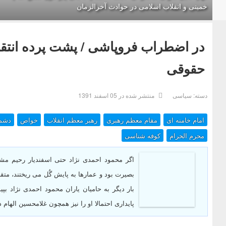
خمینی و انقلاب اسلامی در حوادث آخرالزمان
در اضطراب فروپاشی / پشت پرده انتقا
حقوقی
دسته:
سیاسی
منتشر شده در 05 اسفند 1391
امام خامنه ای
مقام معظم رهبری
رهبر معظم انقلاب
خواص
دشم
محرم الحرام
کوفه شناسی
اگر محمود احمدی نژاد حتی اسفندیار رحیم مشای
بصیرت بود و عمارها به پایش گُل می ریختند، متق
بار دیگر به حامیان یاران محمود احمدی نژاد بپ
پایداری احتمالا او را نیز همچون غلامحسین الهام 