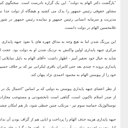
"بازگشت دکتر الهام به دولت". این یک گزاره نادرست است. سخنگوی کنو
مشاور حقوقی رئیس جمهور را یدک می کشید و هیچگاه از دولت جدا ن
مدیریت و سرمایه انسانی رئیس جمهور و نماینده رئیس جمهور در شورا
غلامحسین الهام در دولت دانست.
این پررنگ شدن اما به هیچ وجه به مذاق چهره های با نفوذ جبهه پایداری
مرکزی جبهه پایداری اولین واکنش به نزدیک شدن او به دولت بود. حجت الاس
شاید به خیال خود تحقیر آمیز - اظهار داشت: «آقای الهام به دلیل تمایلاتی
پایداری بروند.» چندی بعد حتی کامران باقری لنکرانی نیز که بر خلاف حس
خود را از پیوستن الهام به محمود احمدی نژاد پنهان کند.
از نظر اعضای جبهه پایداری پیوستن به دولتی که بر اساس "احتمال یک در
از صدر اسلام تاکنون است، گناهی است نابخشودنی و مستوجب مجازات.
نوستالوژیک حماسه سوم تیر - مرتکب چنین خبطی شود، باز هم امکان چشم
جبهه پایداری هزینه حذف الهام را پرداخت و ابایی هم از گزاف بودن آن ند
کنار محمود احمدی نژاد، زیرآب زنی اساسی از بافته ها و گزاره های حیات