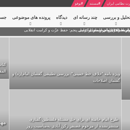
ت نظامی ایران
#
مستند
#
یوفو
حلیل و بررسی
چند رسانه ای
دیدگاه‌
پرونده های موضوعی
جست
ام خامنه ای
ران + نکته خوانی و صوت
 مصر درباره هواپیمای اوکراینی
کتاب
المق
ویژه نامه "خلاف خط خمینی"/ بررسی تطبیقی گفتمان امام(ره) و
گفتمان اصلاحات
طرح امام خامنه ای برای حل مسئله‌ فلسطین/گفتاری
مهم
منتشرنشده از مرحوم غضنفر رکن آبادی به‌مناسبت روز