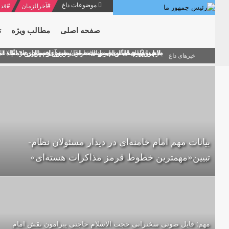
موضوعات داغ
#
آخرالزمان
#
قدر
صفحه اصلی
مطالب ویژه
ت
منشور گفتمان امام و انقلاب - 7 /بخش دوم : شرح پیام ۱۰ خرداد ۱۳۶۹ امام خامنه ای/ فصل پنجم: حفظ عزّت و کرامت انقلابی
پیام نوروزی امام خامنه ای به مناسبت آغاز سال ۱۴۰۰
دلایل اهمیت سیزدهمین انتخابات ریاست جمهوری از نگاه ام
بیانات امام خامنه ای در سخنرانی نوروزی خطاب به ملت ای
بازخوانی افشاگری سپهبد محمود منصور افسر ارشد اطلاعات
خبرهای داغ
بیانات مهم امام خامنه‌ای در دیدار مسئولان نظام-
تبیین«مهمترین خطوط قرمز مذاکرات هسته‌ای»
مهم: فایل صوتی سخنرانی حجت الاسلام حاجتی پیرامون نقش امام