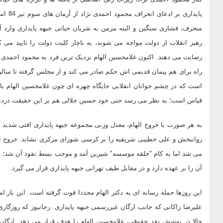
پایدار
منحرف، فشاری سنگین و البته مزمن به شریان حیاتی جبهه پایداری وارد آ
رهبر انقلاب از دولت مواجه می شوند، به ناچار کلیت دولت را تایید می
رضایت می دهند. اکنون غلامحسین الهام نزدیک ترین فرد به محمود احمدی 
است که در چشم جوانان انقلابی جایگاه چهره ای چون غلامحسین الهام با
قیاس است؛ به نظر می رسد حتی خود حسین جلالی هم بر این حقیقت دردن
به هر صورت با خروج الهام، معدل وزنی مجموعه جبهه پایداری افتی شدید پی
روانبخش و علی خطیبی شریفیه را بر کرسی شورای مرکزی نشاند. خروج ال
می شد اما به کام "حلقه موسسه" شیرین آمد و موجب بسط نفوذ آن شد؛ ح
آن را بر عهده دارد و در مقابل طیف تهرانی جبهه پایداری قرار می گیرد.
این روزها حمله رسانه ای به دکتر الهام مجددا قوت گرفته است. این بار ام
علیرضا زاکانی که جانب ارگان غیررسمی جبهه پایداری. رجانیوز که روزگا
حالا در پوشش نقد حقوقی، غلامحسین الهام را هدف قرار می دهد. ارگان 