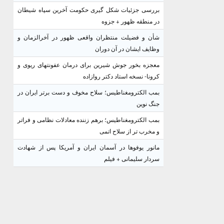
بررسی جزئیات شکل گیری حکومت آخرین سپاه شیطان
در منطقه ظهور + جزوه
شأن و فضیلت منتظران واقعی ظهور در آخرالزمان و
وظایف ایشان در آن دوران
معجزه بخور جوش شیرین برای درمان عفونتهای ریوی و
کرونا- نسخه استاد دکتر روازاده
بمب الکترومغناطیس؛ سلاح مخوف و دست برتر ایران در
جنگ نوین
بمب الکترومغناطیس؛ برهم زننده معادلات نظامی و فراتر
و مخرب تر از سلاح اتمی
مانور یوفوها در آسمان ایران و آمریکا پس از شهادت
سردار سلیمانی + فیلم