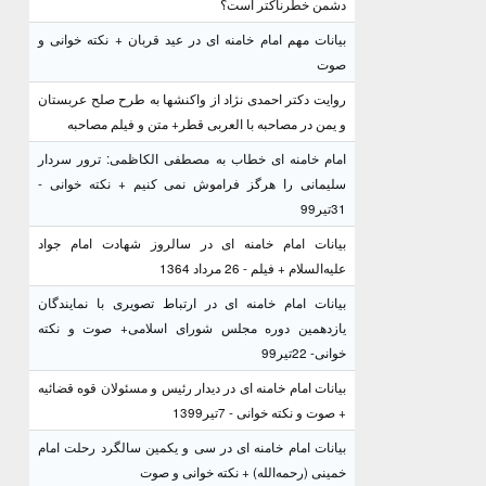
دشمن خطرناکتر است؟
بیانات مهم امام خامنه ای در عید قربان + نکته خوانی و
صوت
روایت دکتر احمدی نژاد از واکنشها به طرح صلح عربستان
و یمن در مصاحبه با العربی قطر+ متن و فیلم مصاحبه
امام خامنه ای خطاب به مصطفی الکاظمی: ترور سردار
سلیمانی را هرگز فراموش نمی کنیم + نکته خوانی -
31تیر99
بیانات امام خامنه ای در سالروز شهادت امام جواد
علیه‌السلام + فیلم - 26 مرداد 1364
بیانات امام خامنه ای در ارتباط تصویری با نمایندگان
یازدهمین دوره مجلس شورای اسلامی+ صوت و نکته
خوانی- 22تیر99
بیانات امام خامنه ای در دیدار رئیس و مسئولان قوه قضائیه
+ صوت و نکته خوانی - 7تیر1399
بیانات امام خامنه ای در سی و یکمین سالگرد رحلت امام
خمینی (رحمه‌الله) + نکته خوانی و صوت