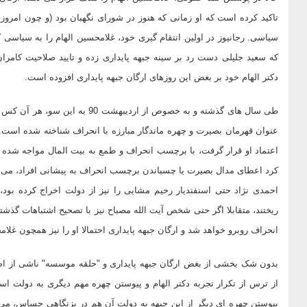
تاکید کرده است که او زمانی که هنوز در شورای نگهبان بود (و چون امرو
سیاسی. رجانیوز در اولین انتقام گیری خود، غلامحسین الهام را به سیاسی
که سعید جلیلی دست رد بر سینه جبهه پایداری زده و تایید صلاحیت کامرا
دکتر الهام خود بر بغض این روزهای ارگان جبهه پایداری افزوده است.
طی سال های گذشته و به خصوص از ار
عنوان قهرمان بصیرت و چهره ماندگار مبارزه با انحراف شناخته شده است.
اعتماد او قرار گرفت، با برچسب انحراف و طمع به بیت المال مواجه شده اس
کرد اعطای مدال بصیرت یا چسباندن برچسب انحراف به پیشانی افراد، می ت
احمدی نژاد حتی اسنفندیار رحیم مشایی را نیز از دولت اخراج کرده بود،
ریختند، متقابلا اگر حتی شخص آیت الله مصباح نیز با تصحیح اشتباهات گذشته
انحراف روبرو خواهد شد و ارگان جبهه پایداری احتمالا او را نیز همچون غلا
بدون شک بخشی از بغض ارگان جبهه پایداری و "حلقه موسسه" ناشی از ا
از ترس از تکرار تجربه دکتر الهام و پیوستن چهره مهم دیگری به دولت است.
پیوستن چهره ای دیگر از این جبهه به دولت آن هم در بزنگاهی حساس، می توا