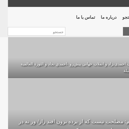
جو
درباره ما
تماس با ما
 احمدی‌نژاد و انقلاب جهانی پيش‌رو -احمدي نجاد و الثورة العالمیة
بلة
: مصلحت نیست که از پرده برون افتد راز/ ور نه در