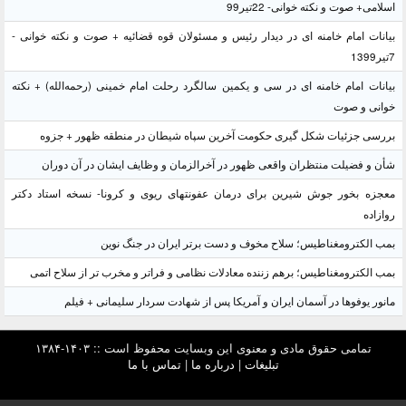
اسلامی+ صوت و نکته خوانی- 22تیر99
بیانات امام خامنه ای در دیدار رئیس و مسئولان قوه قضائیه + صوت و نکته خوانی -
7تیر1399
بیانات امام خامنه ای در سی و یکمین سالگرد رحلت امام خمینی (رحمه‌الله) + نکته
خوانی و صوت
بررسی جزئیات شکل گیری حکومت آخرین سپاه شیطان در منطقه ظهور + جزوه
شأن و فضیلت منتظران واقعی ظهور در آخرالزمان و وظایف ایشان در آن دوران
معجزه بخور جوش شیرین برای درمان عفونتهای ریوی و کرونا- نسخه استاد دکتر
روازاده
بمب الکترومغناطیس؛ سلاح مخوف و دست برتر ایران در جنگ نوین
بمب الکترومغناطیس؛ برهم زننده معادلات نظامی و فراتر و مخرب تر از سلاح اتمی
مانور یوفوها در آسمان ایران و آمریکا پس از شهادت سردار سلیمانی + فیلم
تمامی حقوق مادی و معنوی این وبسایت محفوظ است :: ۱۴۰۳-۱۳۸۴
تبلیغات
|
درباره ما
|
تماس با ما