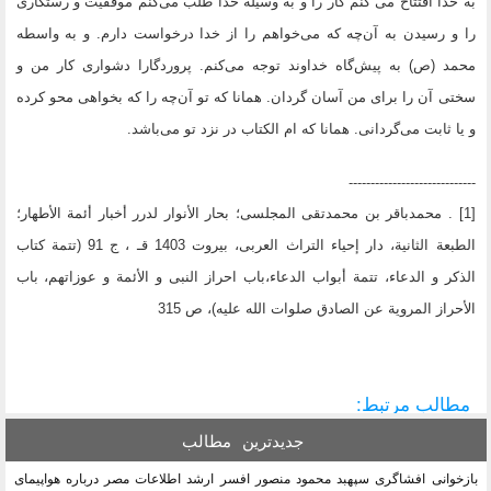
به خدا افتتاح می کنم کار را و به وسیله خدا طلب می‌کنم موفقیت و رستگاری
را و رسیدن به آن‌چه که می‌خواهم را از خدا درخواست دارم. و به واسطه
محمد (ص) به پیش‌گاه خداوند توجه می‌کنم. پروردگارا دشواری کار من و
سختی آن را برای من آسان گردان. همانا که تو آن‌چه را که بخواهی محو کرده
و یا ثابت می‌گردانی. همانا که ام الکتاب در نزد تو می‌باشد.
-----------------------------
[1] . محمدباقر بن محمدتقی المجلسی؛ بحار الأنوار لدرر أخبار أئمة الأطهار؛
الطبعة الثانیة، دار إحیاء التراث العربی، بیروت 1403 قـ ، ج 91 (تتمة کتاب
الذکر و الدعاء، تتمة أبواب الدعاء،باب احراز النبی و الأئمة و عوزاتهم، باب
الأحراز المرویة عن الصادق صلوات الله علیه)، ص 315
مطالب مرتبط:
جدیدترین
مطالب
بازخوانی افشاگری سپهبد محمود منصور افسر ارشد اطلاعات مصر درباره هواپیمای