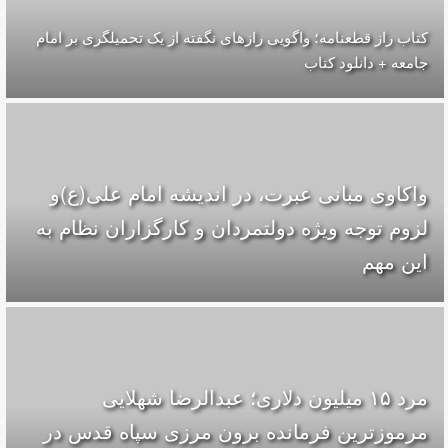
کتاب راز قطعنامه؛ واگویی رازهای نگفته از یک تحمیلگری بر امام
جامعه + دانلود کتاب
واکاوی مبانی عبرت، در اندیشه امام علی(ع)و
لزوم توجه ویژه دولتمردان و کارگزاران نظام به
این مهم
مرد ۱۵ میلیون دلاری؛ عبدالرضا شهلایی
مرموزترین فرمانده برون مرزی سپاه قدس در