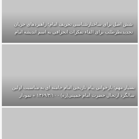
شش اصل برای ساختارشناسی تحريف امام؛ راهبردهای جریان
تجدیدنظرطلب برای القاء تفکرات انحرافی به اسم اندیشه امام
بسیار مهم: بازخوانی پیام تاریخی امام خامنه ای به مناسبت اولین
سالگرد ارتحال حضرت امام خمینی(ره) - ۱۳۶۹/۳/۱۰ + نمودار