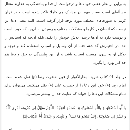
بنابراین از نظر عقلی خود دعا و درخواست از خدا و پناهندگی به خداوند متعال
مسأله‌ای است بسیار مهم. در مدارک هم کاملا تاکید شده است و در قرآن
کریم به صورت‌های مختلف مورد توجه قرار گرفته است. البته معنی دعا این
نیست که انسان در کارها و مشکلات مختلف و رسیدن به آن‌چه که خوب است
و دوست دارد به آن‌ها برسد، تلاش خودش را نکند. بلکه آن‌چه که اسبابش را
خدا در اختیارش گذاشته حتما از آن وسایل و اسباب استفاده کند و توجه‌ و
توکل او به سوی مسبب اسباب باشد و از این پناهندگی به حق و دعا هم
حداکثر بهره را بگیرد.
در جلد 91 کتاب شریف بحارالأنوار از قول حضرت رضا (ع) نقل شده است.
امام رضا (ع) خود این دعا را از حضرت علی (ع) نقل می‌کنند. می‌توان برای
تمام مشکلات این دعا را خواند که عنایت خدا را بیشتر می‌سازد.
باللَّهِ‏ أَسْتَفْتِحُ‏، وَ بِاللَّهِ أَسْتَنْجِحُ، وَ بِمُحَمَّدٍ أَتَوَجَّهُ، اللَّهُمَّ سَهِّلْ لِي حُزُونَةَ أَمْرِي كُلَّهُ،
وَ يَسِّرْ لِي صُعُوبَتَهُ، إِنَّكَ تَمْحُو مَا تَشَاءُ وَ تُثْبِتُ، وَ عِنْدَكَ أُمُّ الْكِتَاب‏[1]