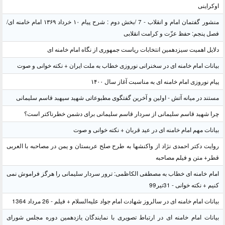
اوکراینی
منشور گفتمان امام و انقلاب - 7 /بخش دوم : شرح پیام ۱۰ خرداد ۱۳۶۹ امام خامنه ای/
فصل پنجم: حفظ عزّت و کرامت انقلابی
دلایل اهمیت سیزدهمین انتخابات ریاست جمهوری از نگاه امام خامنه ای
بیانات امام خامنه ای در سخنرانی نوروزی خطاب به ملت ایران + نکته خوانی و صوت
پیام نوروزی امام خامنه ای به مناسبت آغاز سال ۱۴۰۰
مستند در میانه آتش - اولین و آخرین گفتگوی مطبوعاتی شهید سپهبد قاسم سلیمانی
چرا شهید قاسم سلیمانی از سردار قاسم سلیمانی برای دشمن خطرناکتر است؟
بیانات مهم امام خامنه ای در عید قربان + نکته خوانی و صوت
روایت دکتر احمدی نژاد از واکنشها به طرح صلح عربستان و یمن در مصاحبه با العربی
قطر+ متن و فیلم مصاحبه
امام خامنه ای خطاب به مصطفی الکاظمی: ترور سردار سلیمانی را هرگز فراموش نمی
کنیم + نکته خوانی - 31تیر99
بیانات امام خامنه ای در سالروز شهادت امام جواد علیه‌السلام + فیلم - 26 مرداد 1364
بیانات امام خامنه ای در ارتباط تصویری با نمایندگان یازدهمین دوره مجلس شورای