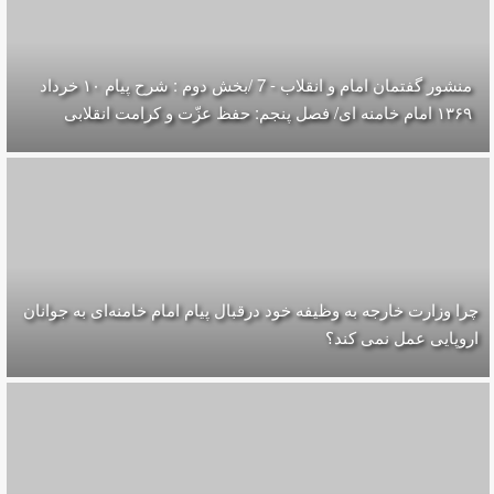
منشور گفتمان امام و انقلاب - 7 /بخش دوم : شرح پیام ۱۰ خرداد
۱۳۶۹ امام خامنه ای/ فصل پنجم: حفظ عزّت و کرامت انقلابی
چرا وزارت خارجه به وظیفه خود درقبال پیام امام خامنه‌ای به جوانان
اروپایی عمل نمی کند؟