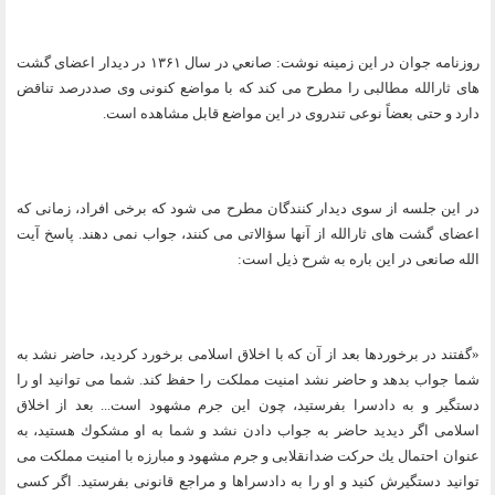
روزنامه جوان در اين زمينه نوشت: صانعي در سال ۱۳۶۱ در ديدار اعضاى گشت
هاى ثارالله مطالبى را مطرح مى كند كه با مواضع كنونى وى صددرصد تناقض
دارد و حتى بعضاً نوعى تندروى در اين مواضع قابل مشاهده است.
در اين جلسه از سوى ديدار كنندگان مطرح مى شود كه برخى افراد، زمانى كه
اعضاى گشت هاى ثارالله از آنها سؤالاتى مى كنند، جواب نمى دهند. پاسخ آيت
الله صانعى در اين باره به شرح ذيل است:
«گفتند در برخوردها بعد از آن كه با اخلاق اسلامى برخورد كرديد، حاضر نشد به
شما جواب بدهد و حاضر نشد امنيت مملكت را حفظ كند. شما مى توانيد او را
دستگير و به دادسرا بفرستيد، چون اين جرم مشهود است... بعد از اخلاق
اسلامى اگر ديديد حاضر به جواب دادن نشد و شما به او مشكوك هستيد، به
عنوان احتمال يك حركت ضدانقلابى و جرم مشهود و مبارزه با امنيت مملكت مى
توانيد دستگيرش كنيد و او را به دادسراها و مراجع قانونى بفرستيد. اگر كسى