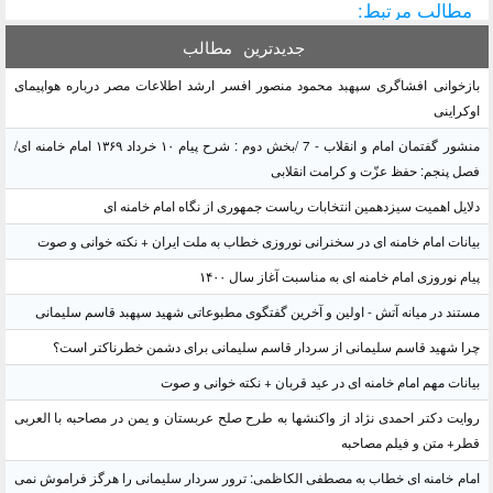
مطالب مرتبط:
جدیدترین
مطالب
بازخوانی افشاگری سپهبد محمود منصور افسر ارشد اطلاعات مصر درباره هواپیمای
اوکراینی
منشور گفتمان امام و انقلاب - 7 /بخش دوم : شرح پیام ۱۰ خرداد ۱۳۶۹ امام خامنه ای/
فصل پنجم: حفظ عزّت و کرامت انقلابی
دلایل اهمیت سیزدهمین انتخابات ریاست جمهوری از نگاه امام خامنه ای
بیانات امام خامنه ای در سخنرانی نوروزی خطاب به ملت ایران + نکته خوانی و صوت
پیام نوروزی امام خامنه ای به مناسبت آغاز سال ۱۴۰۰
مستند در میانه آتش - اولین و آخرین گفتگوی مطبوعاتی شهید سپهبد قاسم سلیمانی
چرا شهید قاسم سلیمانی از سردار قاسم سلیمانی برای دشمن خطرناکتر است؟
بیانات مهم امام خامنه ای در عید قربان + نکته خوانی و صوت
روایت دکتر احمدی نژاد از واکنشها به طرح صلح عربستان و یمن در مصاحبه با العربی
قطر+ متن و فیلم مصاحبه
امام خامنه ای خطاب به مصطفی الکاظمی: ترور سردار سلیمانی را هرگز فراموش نمی