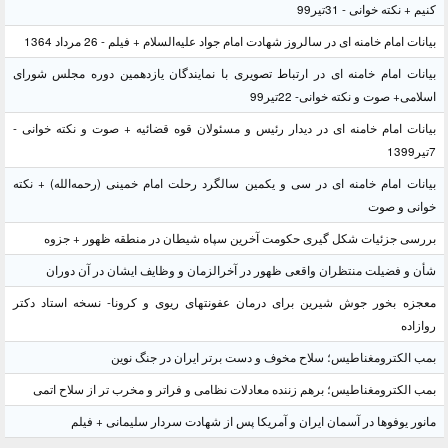
کنیم + نکته خوانی - 31تیر99
بیانات امام خامنه ای در سالروز شهادت امام جواد علیه‌السلام + فیلم - 26 مرداد 1364
بیانات امام خامنه ای در ارتباط تصویری با نمایندگان یازدهمین دوره مجلس شورای
اسلامی+ صوت و نکته خوانی- 22تیر99
بیانات امام خامنه ای در دیدار رئیس و مسئولان قوه قضائیه + صوت و نکته خوانی -
7تیر1399
بیانات امام خامنه ای در سی و یکمین سالگرد رحلت امام خمینی (رحمه‌الله) + نکته
خوانی و صوت
بررسی جزئیات شکل گیری حکومت آخرین سپاه شیطان در منطقه ظهور + جزوه
شأن و فضیلت منتظران واقعی ظهور در آخرالزمان و وظایف ایشان در آن دوران
معجزه بخور جوش شیرین برای درمان عفونتهای ریوی و کرونا- نسخه استاد دکتر
روازاده
بمب الکترومغناطیس؛ سلاح مخوف و دست برتر ایران در جنگ نوین
بمب الکترومغناطیس؛ برهم زننده معادلات نظامی و فراتر و مخرب تر از سلاح اتمی
مانور یوفوها در آسمان ایران و آمریکا پس از شهادت سردار سلیمانی + فیلم