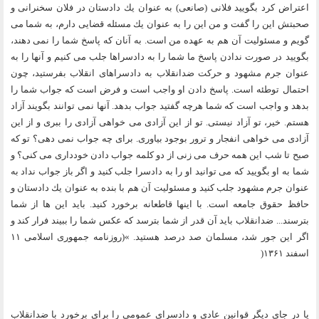
اعتراض كرد بگوييد فلانى (صانعى) به عنوان يك دادستان در فلان سخنرانى و
صحبتش اين را گفت و من اين را به عنوان يك مسئله قضايى دارم، به شما مى
گويم و مسئوليت آن هم به عهده من است. به آنان كه پاسخ شما را نمى دهند،
بگوييد در صورت ندادن پاسخ ما شما را به دادسراها جلب مى كنيم و آنها را به
عنوان جرم مشهود و حركت ضدانقلاب به دادسراهاى انقلاب بفرستيد، چون
احتمال توطئه است. پاسخ دادن او واجب است و فرض است كه جواب شما را
بدهد و واجب است كه شما هرچه گفتيد جواب بدهد. آنها نمى توانند بگويند آزاد
هستم. خير، تو آزاد نيستى. تو از اين آزادى مى خواهى آزادى را ببرى و از اين
آزادى مى خواهى انفجار و ترور بوجود بياورى. براى چه جواب نمى دهى؟ تو كه
صبح تا شب اين همه حرف مى زنى از دو كلمه جواب دادن خوددارى مى كنى؟ و
شما به او بگوييد كه مى توانيد او را به دادسرا جلب كنيد و اگر باز جواب نداد به
عنوان جرم مشهود جلب كنيد و مسئوليت آن هم با بنده به عنوان يك دادستان و
حافظ حقوق جامعه است. با اينها قاطعانه برخورد كنيد. بايد اين ها از شما
بترسند... ضدانقلاب بايد آن قدر از شما بترسد كه عكس شما را ببيند فرار كند و
اگر اين جور شد، مسلمان صد درصد هستيد. »(روزنامه جمهورى اسلامى ۱۱
اسفند ۱۳۶۱(
يا در جاى ديگر قوانين عادى و دادسراى عمومى را براى برخورد با ضدانقلاب