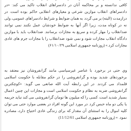
كافى ندانسته و بر محاكمه آنان در دادسراهاى انقلاب تاكيد مى كند: «در
دادسراهاى انقلاب موازين شرعى و معيارهاى انقلابى حاكم بوده است. در
درازمدت (البته) بر مى گردد به همان ضوابط و شرايط دادسراهاى عمومى، ولى
نه در كوتاه مدت، زيرا اگر آنها به ضوابط خودشان عمل نكنند نمى توانند
ضدانقلاب را مهار كرده و سريع به مجازات برسانند. ضدانقلاب بايد با موازين
دادگاه انقلاب مجازات شود و نمى شود ضدانقلاب را با مجازات جرم هاى عادى
مجازات كرد.» (روزنامه جمهورى اسلامى ۲۹
/
۱۰
/
۶۱)
وي حتى در برخورد با عناصر غيرسياسى مانند گرانفروشان نيز معتقد به
برخوردهاى شديد بوده و گرانفروشى را در حكم مقابله با حكومت اسلامى
قلمداد مى كردند. در اين رابطه آيت الله صانعى مى گويد: «كوچكترين
گرانفروشى ضربه به نظام و حكومت اسلامى است و مجازات اين چنين اعمال
بسيار شديد است. كسى را كه ميليون ها تومان گرانفروشى مى كند نبايد جريمه
يا يكى دو ماه حبس كرد. در مورد اين گونه افراد در بعضى موارد حتى مى توان
كليه اموال را به استثناى آن مقدار كه براى زندگى عادى احتياج دارد، مصادره
نمود. » (روزنامه جمهورى اسلامى 11/12/61)