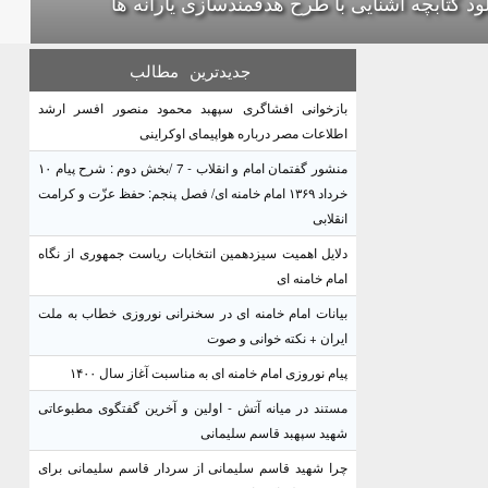
لود کتابچه آشنایی با طرح هدفمندسازی یارانه ها
جدیدترین
مطالب
بازخوانی افشاگری سپهبد محمود منصور افسر ارشد
اطلاعات مصر درباره هواپیمای اوکراینی
منشور گفتمان امام و انقلاب - 7 /بخش دوم : شرح پیام ۱۰
خرداد ۱۳۶۹ امام خامنه ای/ فصل پنجم: حفظ عزّت و کرامت
انقلابی
دلایل اهمیت سیزدهمین انتخابات ریاست جمهوری از نگاه
امام خامنه ای
بیانات امام خامنه ای در سخنرانی نوروزی خطاب به ملت
ایران + نکته خوانی و صوت
پیام نوروزی امام خامنه ای به مناسبت آغاز سال ۱۴۰۰
مستند در میانه آتش - اولین و آخرین گفتگوی مطبوعاتی
شهید سپهبد قاسم سلیمانی
چرا شهید قاسم سلیمانی از سردار قاسم سلیمانی برای