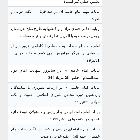
دشمن خطرناکتر است؟
بیانات مهم امام خامنه ای در عید قربان + نکته خوانی و
صوت
روایت دکتر احمدی نژاد از واکنشها به طرح صلح عربستان
و یمن در مصاحبه با العربی قطر+ متن و فیلم مصاحبه
امام خامنه ای خطاب به مصطفی الکاظمی: ترور سردار
سلیمانی را هرگز فراموش نمی کنیم + نکته خوانی -
31تیر99
بیانات امام خامنه ای در سالروز شهادت امام جواد
علیه‌السلام + فیلم - 26 مرداد 1364
بیانات امام خامنه ای در ارتباط تصویری با نمایندگان
یازدهمین دوره مجلس شورای اسلامی+ صوت و نکته
خوانی- 22تیر99
بیانات امام خامنه ای در دیدار رئیس و مسئولان قوه قضائیه
+ صوت و نکته خوانی - 7تیر1399
بیانات امام خامنه ای در سی و یکمین سالگرد رحلت امام
خمینی (رحمه‌الله) + نکته خوانی و صوت