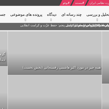
ت نظامی ایران
#
مستند
#
یوفو
حلیل و بررسی
چند رسانه ای
دیدگاه‌
پرونده های موضوعی
جست
ام خامنه ای
ران + نکته خوانی و صوت
 مصر درباره هواپیمای اوکراینی
گره 
دیدا
همه چیز در مورد اکبر هاشمی رفسنجانی (بخش نخست)