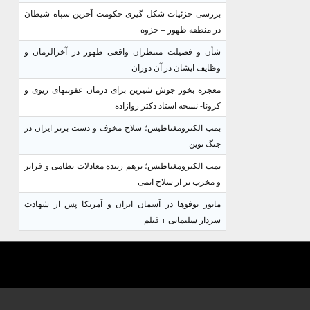
بررسی جزئیات شکل گیری حکومت آخرین سپاه شیطان
در منطقه ظهور + جزوه
شأن و فضیلت منتظران واقعی ظهور در آخرالزمان و
وظایف ایشان در آن دوران
معجزه بخور جوش شیرین برای درمان عفونتهای ریوی و
کرونا- نسخه استاد دکتر روازاده
بمب الکترومغناطیس؛ سلاح مخوف و دست برتر ایران در
جنگ نوین
بمب الکترومغناطیس؛ برهم زننده معادلات نظامی و فراتر
و مخرب تر از سلاح اتمی
مانور یوفوها در آسمان ایران و آمریکا پس از شهادت
سردار سلیمانی + فیلم