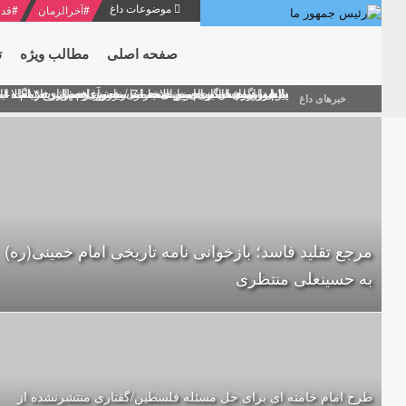
موضوعات داغ
#
آخرالزمان
#
قدر
صفحه اصلی
مطالب ویژه
ت
منشور گفتمان امام و انقلاب - 7 /بخش دوم : شرح پیام ۱۰ خرداد ۱۳۶۹ امام خامنه ای/ فصل پنجم: حفظ عزّت و کرامت انقلابی
پیام نوروزی امام خامنه ای به مناسبت آغاز سال ۱۴۰۰
دلایل اهمیت سیزدهمین انتخابات ریاست جمهوری از نگاه ام
بیانات امام خامنه ای در سخنرانی نوروزی خطاب به ملت ای
بازخوانی افشاگری سپهبد محمود منصور افسر ارشد اطلاعات
خبرهای داغ
مرجع تقلید فاسد؛ بازخوانی نامه تاریخی امام خمینی(ره)
به حسینعلی منتظری
طرح امام خامنه ای برای حل مسئله‌ فلسطین/گفتاری منتشرنشده از