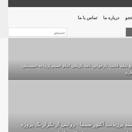
جو
درباره ما
تماس با ما
 تقلید فاسد؛ بازخوانی نامه تاریخی امام خمینی(ره) به حسینعلی
ظری
ند پرزيدنت آکتور سينما - روایتی از تکرار یک پروژه