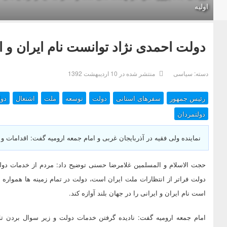
اولیه
دولت احمدی نژاد توانست نام ایران و ایر
دسته:
سیاسی
منتشر شده در 10 ارديبهشت 1392
رئیس جمهور
سفرهای استانی
دولت
توسعه
ملت
اشتغال
دول
دولتمردان
نماینده ولی فقیه در آذربایجان غربی و امام جمعه ارومیه گفت: اقدامات 
حجت الاسلام و المسلمین غلامرضا حسنی توضیح داد: مردم از خدمات دولت
دولت فراتر از انتظارات ملت ایران است، دولت در تمام زمینه ها همواره 
است نام ایران و ایرانی را در جهان بلند آوازه کند.
امام جمعه ارومیه گفت: نادیده گرفتن خدمات دولت و زیر سوال بردن ت