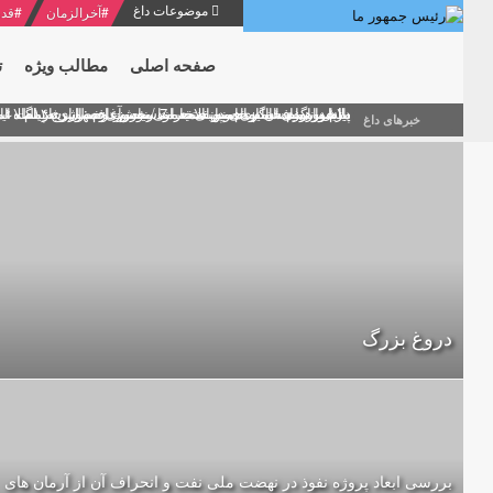
موضوعات داغ
#
آخرالزمان
#
قدر
صفحه اصلی
مطالب ویژه
ت
منشور گفتمان امام و انقلاب - 7 /بخش دوم : شرح پیام ۱۰ خرداد ۱۳۶۹ امام خامنه ای/ فصل پنجم: حفظ عزّت و کرامت انقلابی
پیام نوروزی امام خامنه ای به مناسبت آغاز سال ۱۴۰۰
دلایل اهمیت سیزدهمین انتخابات ریاست جمهوری از نگاه ام
بیانات امام خامنه ای در سخنرانی نوروزی خطاب به ملت ای
بازخوانی افشاگری سپهبد محمود منصور افسر ارشد اطلاعات
خبرهای داغ
دروغ بزرگ
بررسی ابعاد پروژه نفوذ در نهضت ملی نفت و انحراف آن از آرمان های