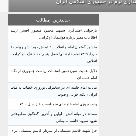
ندازی نرم در جمهوری اسلامی ایران
جدیدترین
مطالب
بازخوانی افشاگری سپهبد محمود منصور افسر ارشد
اطلاعات مصر درباره هواپیمای اوکراینی
منشور گفتمان امام و انقلاب - 7 /بخش دوم : شرح پیام ۱۰
خرداد ۱۳۶۹ امام خامنه ای/ فصل پنجم: حفظ عزّت و کرامت
انقلابی
دلایل اهمیت سیزدهمین انتخابات ریاست جمهوری از نگاه
امام خامنه ای
بیانات امام خامنه ای در سخنرانی نوروزی خطاب به ملت
ایران + نکته خوانی و صوت
پیام نوروزی امام خامنه ای به مناسبت آغاز سال ۱۴۰۰
مستند در میانه آتش - اولین و آخرین گفتگوی مطبوعاتی
شهید سپهبد قاسم سلیمانی
چرا شهید قاسم سلیمانی از سردار قاسم سلیمانی برای