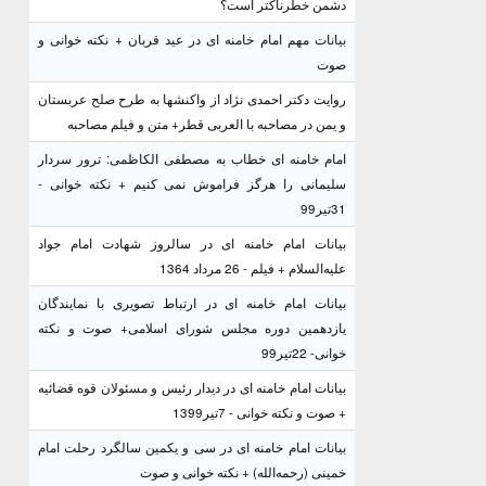
دشمن خطرناکتر است؟
بیانات مهم امام خامنه ای در عید قربان + نکته خوانی و
صوت
روایت دکتر احمدی نژاد از واکنشها به طرح صلح عربستان
و یمن در مصاحبه با العربی قطر+ متن و فیلم مصاحبه
امام خامنه ای خطاب به مصطفی الکاظمی: ترور سردار
سلیمانی را هرگز فراموش نمی کنیم + نکته خوانی -
31تیر99
بیانات امام خامنه ای در سالروز شهادت امام جواد
علیه‌السلام + فیلم - 26 مرداد 1364
بیانات امام خامنه ای در ارتباط تصویری با نمایندگان
یازدهمین دوره مجلس شورای اسلامی+ صوت و نکته
خوانی- 22تیر99
بیانات امام خامنه ای در دیدار رئیس و مسئولان قوه قضائیه
+ صوت و نکته خوانی - 7تیر1399
بیانات امام خامنه ای در سی و یکمین سالگرد رحلت امام
خمینی (رحمه‌الله) + نکته خوانی و صوت