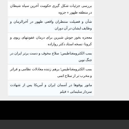
بررسی جزئیات شکل گیری حکومت آخرین سپاه شیطان
در منطقه ظهور + جزوه
شأن و فضیلت منتظران واقعی ظهور در آخرالزمان و
وظایف ایشان در آن دوران
معجزه بخور جوش شیرین برای درمان عفونتهای ریوی و
کرونا- نسخه استاد دکتر روازاده
بمب الکترومغناطیس؛ سلاح مخوف و دست برتر ایران در
جنگ نوین
بمب الکترومغناطیس؛ برهم زننده معادلات نظامی و فراتر
و مخرب تر از سلاح اتمی
مانور یوفوها در آسمان ایران و آمریکا پس از شهادت
سردار سلیمانی + فیلم