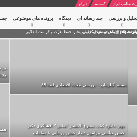
ت نظامی ایران
#
مستند
#
یوفو
حلیل و بررسی
چند رسانه ای
دیدگاه‌
پرونده های موضوعی
جست
ام خامنه ای
ران + نکته خوانی و صوت
 مصر درباره هواپیمای اوکراینی
مرجع
منت
مستند گیلن‌باره - بررسی تبعات اقتصادی فتنه 88
مهم: دانلود کتاب ممنوع الانتشار “تماس”؛ افشاگری دکتر
مست
حسن عباسی پیرامون دیدار حسن روحانی با مقامات