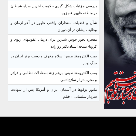
بررسی جزئیات شکل گیری حکومت آخرین سپاه شیطان
در منطقه ظهور + جزوه
شأن و فضیلت منتظران واقعی ظهور در آخرالزمان و
وظایف ایشان در آن دوران
معجزه بخور جوش شیرین برای درمان عفونتهای ریوی و
کرونا- نسخه استاد دکتر روازاده
بمب الکترومغناطیس؛ سلاح مخوف و دست برتر ایران در
جنگ نوین
بمب الکترومغناطیس؛ برهم زننده معادلات نظامی و فراتر
و مخرب تر از سلاح اتمی
مانور یوفوها در آسمان ایران و آمریکا پس از شهادت
سردار سلیمانی + فیلم