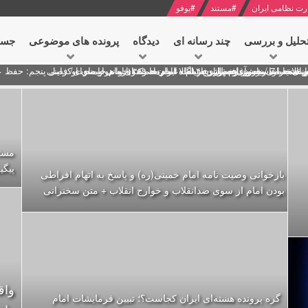
رت نظامی ایران
#
مستند
#
یوفو
حلیل و بررسی
چند رسانه ای
دیدگاه‌
پرونده های موضوعی
جست
ل پنجم: حفظ عزّت و کرامت انقلابی
ای به مناسبت آغاز سال ۱۴۰۰
 انتخابات ریاست جمهوری از نگاه امام خامنه ای
 در سخنرانی نوروزی خطاب به ملت ایران + نکته خوانی و صوت
بد محمود منصور افسر ارشد اطلاعات مصر درباره هواپیمای اوکراینی
پیگی
بازخوانی وصیت نامه امام خمینی(ره) و پاسخ به اتهام افراطی
بودن امام از سوی ضدانقلاب و خوارج انقلاب + متن سخنرانی
واق
گره پرونده‌ هسته‌ای ایران کجاست؟؛ تبیین فرمایشات امام