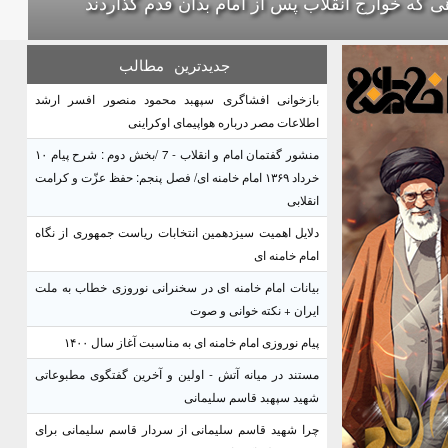
ی که خوارج انقلاب پس از امام بدان قدم گذاردند
جدیدترین
مطالب
بازخوانی افشاگری سپهبد محمود منصور افسر ارشد
اطلاعات مصر درباره هواپیمای اوکراینی
منشور گفتمان امام و انقلاب - 7 /بخش دوم : شرح پیام ۱۰
خرداد ۱۳۶۹ امام خامنه ای/ فصل پنجم: حفظ عزّت و کرامت
انقلابی
دلایل اهمیت سیزدهمین انتخابات ریاست جمهوری از نگاه
امام خامنه ای
بیانات امام خامنه ای در سخنرانی نوروزی خطاب به ملت
ایران + نکته خوانی و صوت
پیام نوروزی امام خامنه ای به مناسبت آغاز سال ۱۴۰۰
مستند در میانه آتش - اولین و آخرین گفتگوی مطبوعاتی
شهید سپهبد قاسم سلیمانی
چرا شهید قاسم سلیمانی از سردار قاسم سلیمانی برای