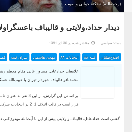
(رحمه‌الله) + نکته خوانی و صوت
دیدار حداد،ولایتی و قالیباف باعسگراول
دسته:
سیاسی
منتشر شده در 30 آذر 1391
اصلاح‌طلبان
فتنه ۸۸
انتخابات ۸۸
مهدی هاشمی
سران فتنه
کمیسی
غلامعلی حدادعادل مشاور عالی مقام معظم رهبری
محمدباقر قالیباف شهردار تهران با حبیب‌الله عسگ
بر اساس این گزارش، از ا
قرار است در قالب ائتلاف 1+2 در انتخابات شرکت کنند.
گفتنی است حدادعادل، قالیباف و ولایتی پیش از این با آیت‌الله مهدوی‌‌کنی دی