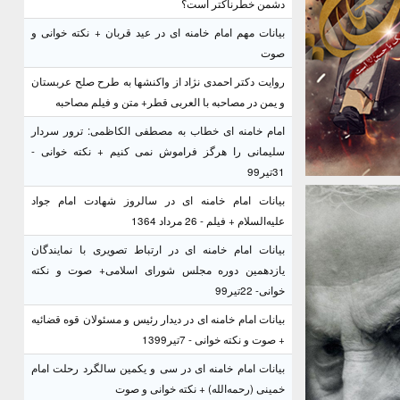
دشمن خطرناکتر است؟
بیانات مهم امام خامنه ای در عید قربان + نکته خوانی و
صوت
روایت دکتر احمدی نژاد از واکنشها به طرح صلح عربستان
و یمن در مصاحبه با العربی قطر+ متن و فیلم مصاحبه
امام خامنه ای خطاب به مصطفی الکاظمی: ترور سردار
سلیمانی را هرگز فراموش نمی کنیم + نکته خوانی -
31تیر99
بیانات امام خامنه ای در سالروز شهادت امام جواد
علیه‌السلام + فیلم - 26 مرداد 1364
بیانات امام خامنه ای در ارتباط تصویری با نمایندگان
یازدهمین دوره مجلس شورای اسلامی+ صوت و نکته
خوانی- 22تیر99
بیانات امام خامنه ای در دیدار رئیس و مسئولان قوه قضائیه
+ صوت و نکته خوانی - 7تیر1399
بیانات امام خامنه ای در سی و یکمین سالگرد رحلت امام
خمینی (رحمه‌الله) + نکته خوانی و صوت