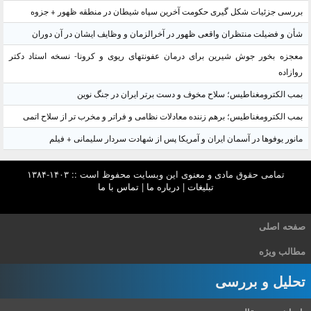
بررسی جزئیات شکل گیری حکومت آخرین سپاه شیطان در منطقه ظهور + جزوه
شأن و فضیلت منتظران واقعی ظهور در آخرالزمان و وظایف ایشان در آن دوران
معجزه بخور جوش شیرین برای درمان عفونتهای ریوی و کرونا- نسخه استاد دکتر
روازاده
بمب الکترومغناطیس؛ سلاح مخوف و دست برتر ایران در جنگ نوین
بمب الکترومغناطیس؛ برهم زننده معادلات نظامی و فراتر و مخرب تر از سلاح اتمی
مانور یوفوها در آسمان ایران و آمریکا پس از شهادت سردار سلیمانی + فیلم
تمامی حقوق مادی و معنوی این وبسایت محفوظ است :: ۱۴۰۳-۱۳۸۴
تبلیغات
|
درباره ما
|
تماس با ما
صفحه اصلی
مطالب ویژه
تحلیل و بررسی