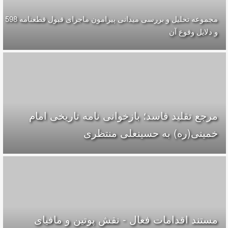
مجموعه تحلیل و بررسی میدانی پیرامون ماجرای قبول قطعنامه 598
و دلایل وقوع آن
مرجع تقلید فاسد؛ بازخوانی نامه تاریخی امام
خمینی(ره) به حسینعلی منتظری
مستند اقدامات فعال - نقش پوتین و مافیای‌