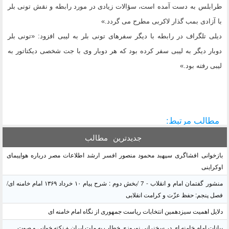
طرابلس به دست آمده است، سؤالات زیادی در مورد رابطه و نقش تونی بلر
با آزادی بمب گذار لاکربی مطرح می گردد.»
دیلی تلگراف در رابطه با دیگر سفرهای تونی بلر به لیبی افزود: «تونی بلر
دوبار دیگر به لیبی سفر کرده بود که هر دوبار وی با جت شخصی دیکتاتور به
لیبی رفته بود.»
مطالب مرتبط:
جدیدترین
مطالب
بازخوانی افشاگری سپهبد محمود منصور افسر ارشد اطلاعات مصر درباره هواپیمای
اوکراینی
منشور گفتمان امام و انقلاب - 7 /بخش دوم : شرح پیام ۱۰ خرداد ۱۳۶۹ امام خامنه ای/
فصل پنجم: حفظ عزّت و کرامت انقلابی
دلایل اهمیت سیزدهمین انتخابات ریاست جمهوری از نگاه امام خامنه ای
بیانات امام خامنه ای در سخنرانی نوروزی خطاب به ملت ایران + نکته خوانی و صوت