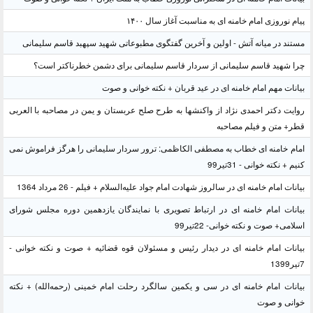
پیام نوروزی امام خامنه ای به مناسبت آغاز سال ۱۴۰۰
مستند در میانه آتش - اولین و آخرین گفتگوی مطبوعاتی شهید سپهبد قاسم سلیمانی
چرا شهید قاسم سلیمانی از سردار قاسم سلیمانی برای دشمن خطرناکتر است؟
بیانات مهم امام خامنه ای در عید قربان + نکته خوانی و صوت
روایت دکتر احمدی نژاد از واکنشها به طرح صلح عربستان و یمن در مصاحبه با العربی
قطر+ متن و فیلم مصاحبه
امام خامنه ای خطاب به مصطفی الکاظمی: ترور سردار سلیمانی را هرگز فراموش نمی
کنیم + نکته خوانی - 31تیر99
بیانات امام خامنه ای در سالروز شهادت امام جواد علیه‌السلام + فیلم - 26 مرداد 1364
بیانات امام خامنه ای در ارتباط تصویری با نمایندگان یازدهمین دوره مجلس شورای
اسلامی+ صوت و نکته خوانی- 22تیر99
بیانات امام خامنه ای در دیدار رئیس و مسئولان قوه قضائیه + صوت و نکته خوانی -
7تیر1399
بیانات امام خامنه ای در سی و یکمین سالگرد رحلت امام خمینی (رحمه‌الله) + نکته
خوانی و صوت