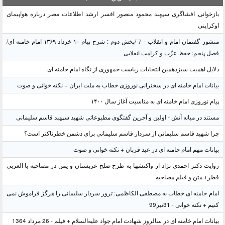
بازخوانی افشاگری سپهبد محمود منصور افسر ارشد اطلاعات مصر درباره هواپیمای
اوکراینی
منشور گفتمان امام و انقلاب - 7 /بخش دوم : شرح پیام ۱۰ خرداد ۱۳۶۹ امام خامنه ای/
فصل پنجم: حفظ عزّت و کرامت انقلابی
دلایل اهمیت سیزدهمین انتخابات ریاست جمهوری از نگاه امام خامنه ای
بیانات امام خامنه ای در سخنرانی نوروزی خطاب به ملت ایران + نکته خوانی و صوت
پیام نوروزی امام خامنه ای به مناسبت آغاز سال ۱۴۰۰
مستند در میانه آتش - اولین و آخرین گفتگوی مطبوعاتی شهید سپهبد قاسم سلیمانی
چرا شهید قاسم سلیمانی از سردار قاسم سلیمانی برای دشمن خطرناکتر است؟
بیانات مهم امام خامنه ای در عید قربان + نکته خوانی و صوت
روایت دکتر احمدی نژاد از واکنشها به طرح صلح عربستان و یمن در مصاحبه با العربی
قطر+ متن و فیلم مصاحبه
امام خامنه ای خطاب به مصطفی الکاظمی: ترور سردار سلیمانی را هرگز فراموش نمی
کنیم + نکته خوانی - 31تیر99
بیانات امام خامنه ای در سالروز شهادت امام جواد علیه‌السلام + فیلم - 26 مرداد 1364