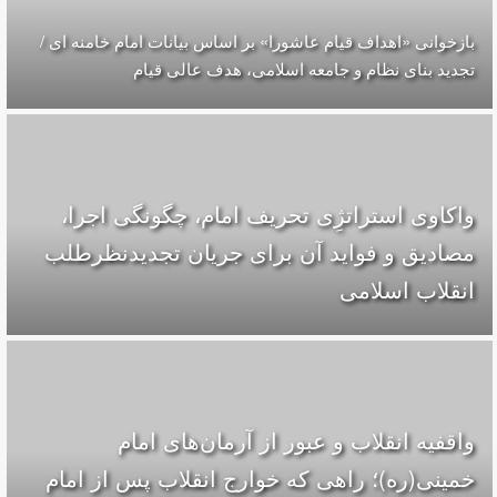
بازخوانی «اهداف قیام عاشورا» بر اساس بیانات امام خامنه ای /
تجدید بنای نظام و جامعه اسلامی، هدف عالی قیام
واکاوی استراتژِی تحریف امام، چگونگی اجرا،
مصادیق و فواید آن برای جریان تجدیدنظرطلب
انقلاب اسلامی
واقفیه‌ انقلاب و عبور از آرمان‌های امام
خمینی(ره)؛ راهی که خوارج انقلاب پس از امام