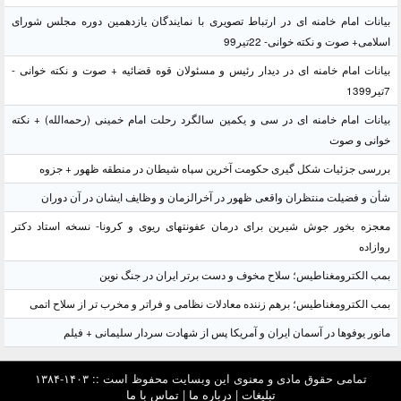
بیانات امام خامنه ای در ارتباط تصویری با نمایندگان یازدهمین دوره مجلس شورای
اسلامی+ صوت و نکته خوانی- 22تیر99
بیانات امام خامنه ای در دیدار رئیس و مسئولان قوه قضائیه + صوت و نکته خوانی -
7تیر1399
بیانات امام خامنه ای در سی و یکمین سالگرد رحلت امام خمینی (رحمه‌الله) + نکته
خوانی و صوت
بررسی جزئیات شکل گیری حکومت آخرین سپاه شیطان در منطقه ظهور + جزوه
شأن و فضیلت منتظران واقعی ظهور در آخرالزمان و وظایف ایشان در آن دوران
معجزه بخور جوش شیرین برای درمان عفونتهای ریوی و کرونا- نسخه استاد دکتر
روازاده
بمب الکترومغناطیس؛ سلاح مخوف و دست برتر ایران در جنگ نوین
بمب الکترومغناطیس؛ برهم زننده معادلات نظامی و فراتر و مخرب تر از سلاح اتمی
مانور یوفوها در آسمان ایران و آمریکا پس از شهادت سردار سلیمانی + فیلم
تمامی حقوق مادی و معنوی این وبسایت محفوظ است :: ۱۴۰۳-۱۳۸۴
تبلیغات
|
درباره ما
|
تماس با ما