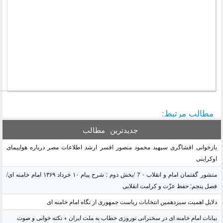
مطالب مرتبط:
جدیدترین
مطالب
ازخوانی افشاگری سپهبد محمود منصور افسر ارشد اطلاعات مصر درباره هواپیمای
وکراینی
منشور گفتمان امام و انقلاب - 7 /بخش دوم : شرح پیام ۱۰ خرداد ۱۳۶۹ امام خامنه ای/
صل پنجم: حفظ عزّت و کرامت انقلابی
لایل اهمیت سیزدهمین انتخابات ریاست جمهوری از نگاه امام خامنه ای
یانات امام خامنه ای در سخنرانی نوروزی خطاب به ملت ایران + نکته خوانی و صوت