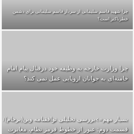
چرا شهید قاسم سلیمانی از سردار قاسم سلیمانی برای دشمن
خطرناکتر است؟
چرا وزارت خارجه به وظیفه خود درقبال پیام امام
خامنه‌ای به جوانان اروپایی عمل نمی کند؟
بسیار مهم=>بررسی تحلیلی توافقنامه وین(برجام)/
قسمت دوم: عبور از خطوط قرمز نظام، مغایرت