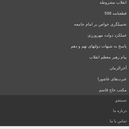
قلاب مشروطه
عنامه 598
میلگری خواص بر امام جامعه
لکرد دولت مهرورزی
سخ به شبهات دولتهای نهم و دهم
ام رهبر معظم انقلاب
رالزمان
رت‌های عاشورا
تب حاج قاسم
تجو
باره ما
اس با ما