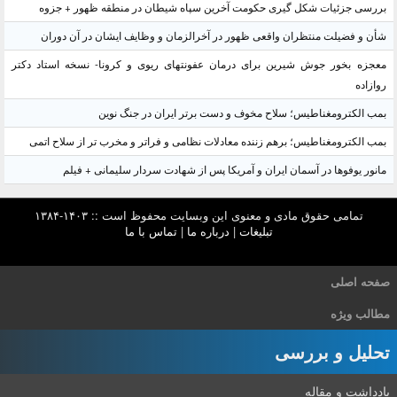
ررسی جزئیات شکل گیری حکومت آخرین سپاه شیطان در منطقه ظهور + جزوه
أن و فضیلت منتظران واقعی ظهور در آخرالزمان و وظایف ایشان در آن دوران
عجزه بخور جوش شیرین برای درمان عفونتهای ریوی و کرونا- نسخه استاد دکتر
وازاده
مب الکترومغناطیس؛ سلاح مخوف و دست برتر ایران در جنگ نوین
مب الکترومغناطیس؛ برهم زننده معادلات نظامی و فراتر و مخرب تر از سلاح اتمی
انور یوفوها در آسمان ایران و آمریکا پس از شهادت سردار سلیمانی + فیلم
تمامی حقوق مادی و معنوی این وبسایت محفوظ است :: ۱۴۰۳-۱۳۸۴
تبلیغات
|
درباره ما
|
تماس با ما
حه اصلی
الب ویژه
حلیل و بررسی
دداشت و مقاله