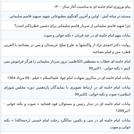
یام نوروزی امام خامنه ای به مناسبت آغاز سال ۱۴۰۰
ستند در میانه آتش - اولین و آخرین گفتگوی مطبوعاتی شهید سپهبد قاسم سلیمانی
را شهید قاسم سلیمانی از سردار قاسم سلیمانی برای دشمن خطرناکتر است؟
یانات مهم امام خامنه ای در عید قربان + نکته خوانی و صوت
وایت دکتر احمدی نژاد از واکنشها به طرح صلح عربستان و یمن در مصاحبه با العربی
طر+ متن و فیلم مصاحبه
مام خامنه ای خطاب به مصطفی الکاظمی: ترور سردار سلیمانی را هرگز فراموش نمی
نیم + نکته خوانی - 31تیر99
یانات امام خامنه ای در سالروز شهادت امام جواد علیه‌السلام + فیلم - 26 مرداد 1364
یانات امام خامنه ای در ارتباط تصویری با نمایندگان یازدهمین دوره مجلس شورای
سلامی+ صوت و نکته خوانی- 22تیر99
یانات امام خامنه ای در دیدار رئیس و مسئولان قوه قضائیه + صوت و نکته خوانی -
139
یانات امام خامنه ای در سی و یکمین سالگرد رحلت امام خمینی (رحمه‌الله) + نکته
وانی و صوت