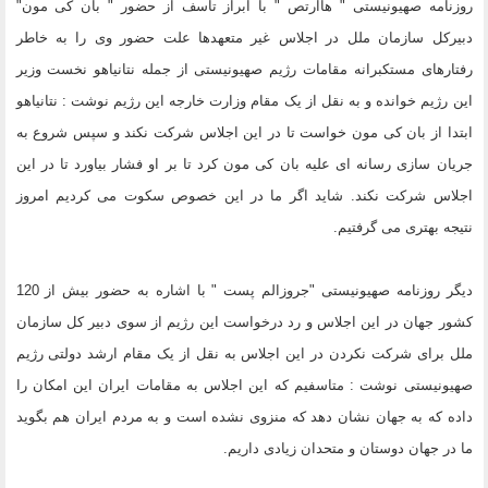
روزنامه صهیونیستی " هاآرتص " با ابراز تاسف از حضور " بان کی مون"
دبیرکل سازمان ملل در اجلاس غیر متعهدها علت حضور وی را به خاطر
رفتارهای مستکبرانه مقامات رژیم صهیونیستی از جمله نتانیاهو نخست وزیر
این رژیم خوانده و به نقل از یک مقام وزارت خارجه این رژیم نوشت : نتانیاهو
ابتدا از بان کی مون خواست تا در این اجلاس شرکت نکند و سپس شروع به
جریان سازی رسانه ای علیه بان کی مون کرد تا بر او فشار بیاورد تا در این
اجلاس شرکت نکند. شاید اگر ما در این خصوص سکوت می کردیم امروز
نتیجه بهتری می گرفتیم.
دیگر روزنامه صهیونیستی "جروزالم پست " با اشاره به حضور بیش از 120
کشور جهان در این اجلاس و رد درخواست این رژیم از سوی دبیر کل سازمان
ملل برای شرکت نکردن در این اجلاس به نقل از یک مقام ارشد دولتی رژیم
صهیونیستی نوشت : متاسفیم که این اجلاس به مقامات ایران این امکان را
داده که به جهان نشان دهد که منزوی نشده است و به مردم ایران هم بگوید
ما در جهان دوستان و متحدان زیادی داریم.