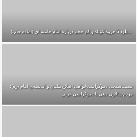
دانلود 5 جزوه كوتاه و كم حجم درباره امام خامنه ای (آماده چاپ)
نسبت‌سنجی دموکراسی‌خواهی اصلاح‌طلبان و اندیشه‌ی امام (ره)؛
مردم‌سالاری دینی یا دموکراسی غربی