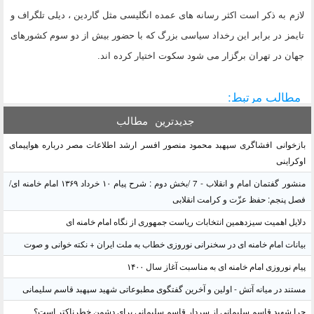
لازم به ذکر است اکثر رسانه های عمده انگلیسی مثل گاردین ، دیلی تلگراف و
تایمز در برابر این رخداد سیاسی بزرگ که با حضور بیش از دو سوم کشورهای
جهان در تهران برگزار می شود سکوت اختیار کرده اند.
مطالب مرتبط:
جدیدترین
مطالب
بازخوانی افشاگری سپهبد محمود منصور افسر ارشد اطلاعات مصر درباره هواپیمای
اوکراینی
منشور گفتمان امام و انقلاب - 7 /بخش دوم : شرح پیام ۱۰ خرداد ۱۳۶۹ امام خامنه ای/
فصل پنجم: حفظ عزّت و کرامت انقلابی
دلایل اهمیت سیزدهمین انتخابات ریاست جمهوری از نگاه امام خامنه ای
بیانات امام خامنه ای در سخنرانی نوروزی خطاب به ملت ایران + نکته خوانی و صوت
پیام نوروزی امام خامنه ای به مناسبت آغاز سال ۱۴۰۰
مستند در میانه آتش - اولین و آخرین گفتگوی مطبوعاتی شهید سپهبد قاسم سلیمانی
چرا شهید قاسم سلیمانی از سردار قاسم سلیمانی برای دشمن خطرناکتر است؟