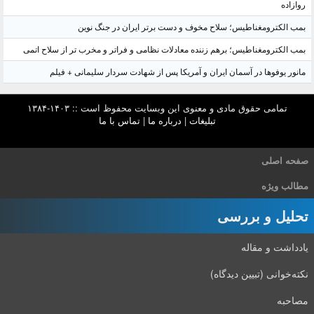
روازاده
بمب الکترومغناطیس؛ سلاح مخوف و دست برتر ایران در جنگ نوین
بمب الکترومغناطیس؛ برهم زننده معادلات نظامی و فراتر و مخرب تر از سلاح اتمی
مانور یوفوها در آسمان ایران و آمریکا پس از شهادت سردار سلیمانی + فیلم
تمامی حقوق مادی و معنوی این وبسایت محفوظ است :: ۱۴۰۳-۱۳۸۴
تبلیغات
|
درباره ما
|
تماس با ما
صفحه اصلی
مطالب ویژه
تحلیل و بررسی
یادداشت و مقاله
نکته‌خوانی (تبیین دیدگاه)
مصاحبه