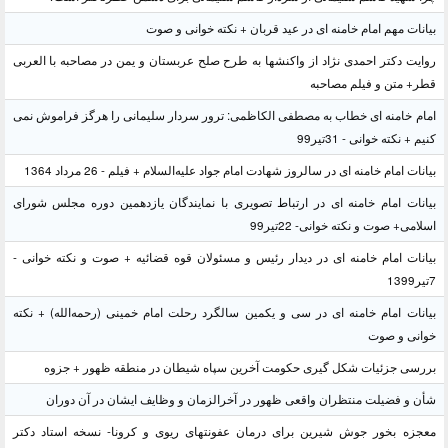
بیانات مهم امام خامنه ای در عید قربان + نکته خوانی و صوت
روایت دکتر احمدی نژاد از واکنشها به طرح صلح عربستان و یمن در مصاحبه با العربی
قطر+ متن و فیلم مصاحبه
امام خامنه ای خطاب به مصطفی الکاظمی: ترور سردار سلیمانی را هرگز فراموش نمی
کنیم + نکته خوانی - 31تیر99
بیانات امام خامنه ای در سالروز شهادت امام جواد علیه‌السلام + فیلم - 26 مرداد 1364
بیانات امام خامنه ای در ارتباط تصویری با نمایندگان یازدهمین دوره مجلس شورای
اسلامی+ صوت و نکته خوانی- 22تیر99
بیانات امام خامنه ای در دیدار رئیس و مسئولان قوه قضائیه + صوت و نکته خوانی -
7تیر1399
بیانات امام خامنه ای در سی و یکمین سالگرد رحلت امام خمینی (رحمه‌الله) + نکته
خوانی و صوت
بررسی جزئیات شکل گیری حکومت آخرین سپاه شیطان در منطقه ظهور + جزوه
شأن و فضیلت منتظران واقعی ظهور در آخرالزمان و وظایف ایشان در آن دوران
معجزه بخور جوش شیرین برای درمان عفونتهای ریوی و کرونا- نسخه استاد دکتر