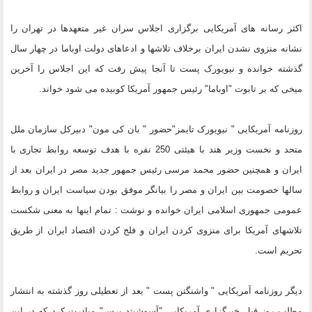
اکثر رسانه های آمریکایی برگزاری اجلاس سران غیر متعهدها در تهران را
نشانه منزوی نشدن ایران برخلاف تلاشها و ادعاهای دولت اوباما در چهار سال
گذشته خوانده و نیویورک پست تا آنجا پیش رفت که این اجلاس را آخرین
میخی که بر تابوت "اوباما" رئیس جمهور آمریکا کوبیده می شود خواند.
روزنامه آمریکایی " نیویورک تایمز"حضور " بان کی مون" دبیرکل سازمان ملل
متحد و نخست وزیر هند با هیئتی 250 نفره با هدف توسعه روابط تجاری با
ایران و همچنین حضور محمد مرسی رئیس جمهور جدید مصر در ایران بعد از
سالها خصومت بین ایران و مصر را بیانگر موفق بودن سیاست ایران و روابط
عمومی جمهوری اسلامی ایران خوانده و نوشت : تمام اینها به معنی شکست
تلاشهای آمریکا برای منزوی کردن ایران و فلج کردن اقتصاد ایران از طریق
تحریم است.
دیگر روزنامه آمریکایی " واشنگتن پست " بعد از تعطیلی روز گذشته به انتشار
مطلب روز قبل خبرگزاری آمریکایی "آسوشیتد پرس" مبادرت کرد که در این