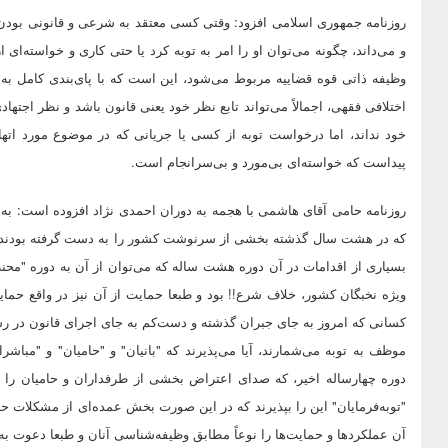
روزنامه جمهوری اسلامی افزود: وقتی کسی معتقد به شرعی و قانونی بودن
و می‌داند، چگونه می‌توان او را امر به توبه کرد یا حتی کاری و خواسته‌ا
وظیفه ذاتی قوه قضاییه مربوط می‌شود، این است که با پای‌بندی کامل به
اختلافی فقهی، اجمالاً می‌تواند تابع نظر خود یعنی قانون باشد و نظر اجتها
خود نداند، اما درخواست توبه از کسی یا جریانی که در موضوع مورد اتهام،
پیداست که خواسته‌ای بی‌مورد و بی‌سرانجام است.
روزنامه حامی آقای هاشمی با هجمه به دوران احمدی نژاد افزوده است: به ع
که در هشت سال گذشته بخشی از سرنوشت کشور را به دست گرفته بودند، خوش
بسیاری از اقدامات در آن دوره هشت ساله که می‌توان از آن به دوره "محنت"
ویژه نخبگان کشور، خلاف شرع!! بود و طبعا حمایت از آن نیز در واقع حما
کسانی که امروز به جای جبران گذشته و دست‌کم به جای اجرای قانون در رسیدگ
موظف به توبه می‌شمارند، آیا می‌پذیرند که "بانیان" و "حامیان" و "مب
دوره چهارساله اخیر، که صدای اعتراض بخشی از طرفداران و حامیان را نیز ب
"توبه‌فرمایان" این را بپذیرند که در این صورت بخش عمده‌ای از مشکلات حل
آن عملکردها و حمایت‌ها را نوعاً مطابق وظیفه‌شناسی آنان و طبعا دعوت به