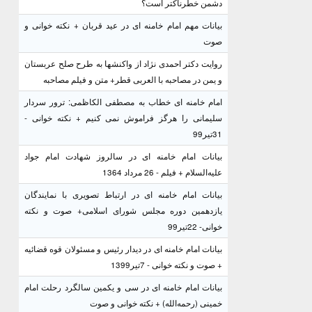
دشمن خطرناکتر است؟
بیانات مهم امام خامنه ای در عید قربان + نکته خوانی و
صوت
روایت دکتر احمدی نژاد از واکنشها به طرح صلح عربستان
و یمن در مصاحبه با العربی قطر+ متن و فیلم مصاحبه
امام خامنه ای خطاب به مصطفی الکاظمی: ترور سردار
سلیمانی را هرگز فراموش نمی کنیم + نکته خوانی -
31تیر99
بیانات امام خامنه ای در سالروز شهادت امام جواد
علیه‌السلام + فیلم - 26 مرداد 1364
بیانات امام خامنه ای در ارتباط تصویری با نمایندگان
یازدهمین دوره مجلس شورای اسلامی+ صوت و نکته
خوانی- 22تیر99
بیانات امام خامنه ای در دیدار رئیس و مسئولان قوه قضائیه
+ صوت و نکته خوانی - 7تیر1399
بیانات امام خامنه ای در سی و یکمین سالگرد رحلت امام
خمینی (رحمه‌الله) + نکته خوانی و صوت