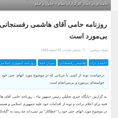
خامنه‌ای در دیدار کارگزاران نظام + جدول و فیلم
روزنامه حامی آقای هاشمی رفسنجانی: 
بی‌مورد است
دسته:
سیاسی
منتشر شده در 03 اسفند 1392
احمدی نژاد
هاشمی رفسنجانی
سران فتنه
روزنامه جمهوری اسلامی
درخواست توبه از کسی یا جریانی که در موضوع مورد اتهام، حتی خود را 
خواسته‌ای بی‌مورد و بی‌سرانجام است
به گزارش «پايگاه خبري تحليلي رئيس جمهور ما» ، روزناحه حامی آقای
فتنه برای اعلام برائت و توبه از اقدامات خود علیه جمهوری اسلامی و هم
در موضوع مورد اتهام، حتی خود را "خطاکار" نیز نمی‌داند چه رسد به "گناه‌