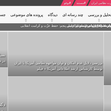
ت نظامی ایران
#
مستند
#
یوفو
حلیل و بررسی
چند رسانه ای
دیدگاه‌
پرونده های موضوعی
جست
ام خامنه ای
ران + نکته خوانی و صوت
 مصر درباره هواپیمای اوکراینی
بسیا
در د
بررسی دلایل عدم امکان و توان مواجهه نظامی آمریکا با ایران
توسط کارشناس ارشد اطلاعاتی آمریکا + فیلم
دکت