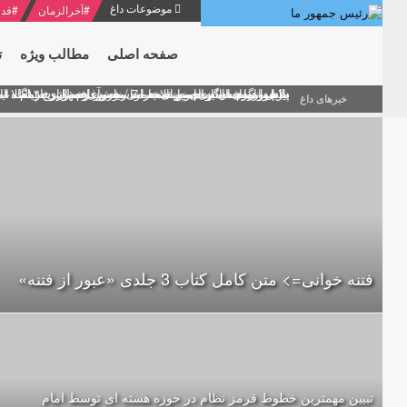
موضوعات داغ
#
آخرالزمان
#
قدر
صفحه اصلی
مطالب ویژه
ت
منشور گفتمان امام و انقلاب - 7 /بخش دوم : شرح پیام ۱۰ خرداد ۱۳۶۹ امام خامنه ای/ فصل پنجم: حفظ عزّت و کرامت انقلابی
پیام نوروزی امام خامنه ای به مناسبت آغاز سال ۱۴۰۰
دلایل اهمیت سیزدهمین انتخابات ریاست جمهوری از نگاه ام
بیانات امام خامنه ای در سخنرانی نوروزی خطاب به ملت ای
بازخوانی افشاگری سپهبد محمود منصور افسر ارشد اطلاعات
خبرهای داغ
فتنه خوانی=> متن کامل کتاب 3 جلدی «عبور از فتنه»
تبیین مهمترین خطوط قرمز نظام در حوزه هسته ای توسط امام