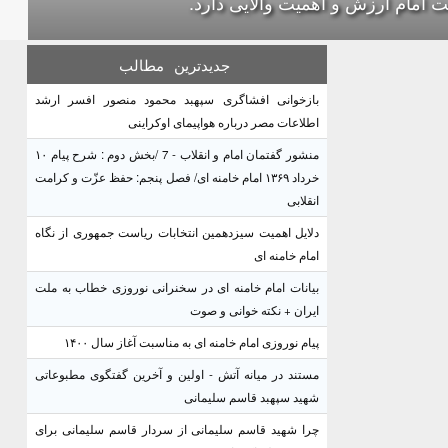
بت امام ارزش و اهمیت والایی دارد.
جدیدترین
مطالب
بازخوانی افشاگری سپهبد محمود منصور افسر ارشد
اطلاعات مصر درباره هواپیمای اوکراینی
منشور گفتمان امام و انقلاب - 7 /بخش دوم : شرح پیام ۱۰
خرداد ۱۳۶۹ امام خامنه ای/ فصل پنجم: حفظ عزّت و کرامت
انقلابی
دلایل اهمیت سیزدهمین انتخابات ریاست جمهوری از نگاه
امام خامنه ای
بیانات امام خامنه ای در سخنرانی نوروزی خطاب به ملت
ایران + نکته خوانی و صوت
پیام نوروزی امام خامنه ای به مناسبت آغاز سال ۱۴۰۰
مستند در میانه آتش - اولین و آخرین گفتگوی مطبوعاتی
شهید سپهبد قاسم سلیمانی
چرا شهید قاسم سلیمانی از سردار قاسم سلیمانی برای