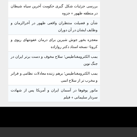
بررسی جزئیات شکل گیری حکومت آخرین سپاه شیطان
در منطقه ظهور + جزوه
شأن و فضیلت منتظران واقعی ظهور در آخرالزمان و
وظایف ایشان در آن دوران
معجزه بخور جوش شیرین برای درمان عفونتهای ریوی و
کرونا- نسخه استاد دکتر روازاده
بمب الکترومغناطیس؛ سلاح مخوف و دست برتر ایران در
جنگ نوین
بمب الکترومغناطیس؛ برهم زننده معادلات نظامی و فراتر
و مخرب تر از سلاح اتمی
مانور یوفوها در آسمان ایران و آمریکا پس از شهادت
سردار سلیمانی + فیلم