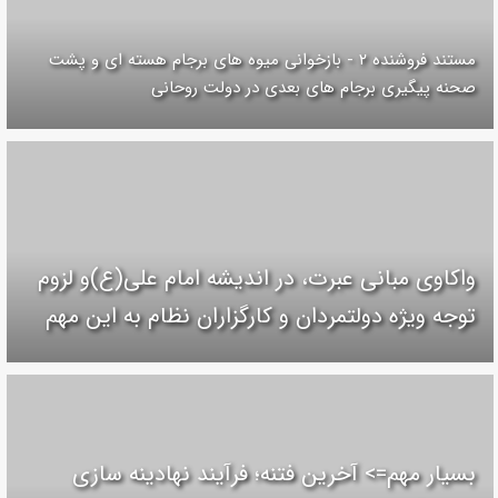
مستند فروشنده ۲ - بازخوانی میوه های برجام هسته ای و پشت
صحنه پیگیری برجام های بعدی در دولت روحانی
واکاوی مبانی عبرت، در اندیشه امام علی(ع)و لزوم
توجه ویژه دولتمردان و کارگزاران نظام به این مهم
بسیار مهم=> آخرین فتنه؛ فرآیند نهادینه سازی