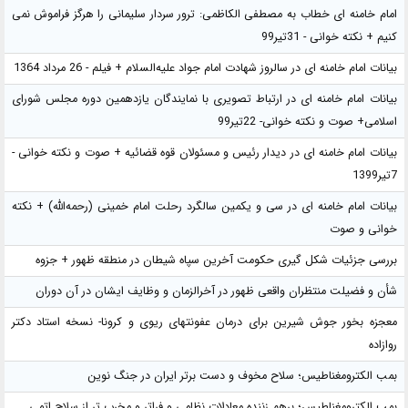
امام خامنه ای خطاب به مصطفی الکاظمی: ترور سردار سلیمانی را هرگز فراموش نمی
کنیم + نکته خوانی - 31تیر99
بیانات امام خامنه ای در سالروز شهادت امام جواد علیه‌السلام + فیلم - 26 مرداد 1364
بیانات امام خامنه ای در ارتباط تصویری با نمایندگان یازدهمین دوره مجلس شورای
اسلامی+ صوت و نکته خوانی- 22تیر99
بیانات امام خامنه ای در دیدار رئیس و مسئولان قوه قضائیه + صوت و نکته خوانی -
7تیر1399
بیانات امام خامنه ای در سی و یکمین سالگرد رحلت امام خمینی (رحمه‌الله) + نکته
خوانی و صوت
بررسی جزئیات شکل گیری حکومت آخرین سپاه شیطان در منطقه ظهور + جزوه
شأن و فضیلت منتظران واقعی ظهور در آخرالزمان و وظایف ایشان در آن دوران
معجزه بخور جوش شیرین برای درمان عفونتهای ریوی و کرونا- نسخه استاد دکتر
روازاده
بمب الکترومغناطیس؛ سلاح مخوف و دست برتر ایران در جنگ نوین
بمب الکترومغناطیس؛ برهم زننده معادلات نظامی و فراتر و مخرب تر از سلاح اتمی