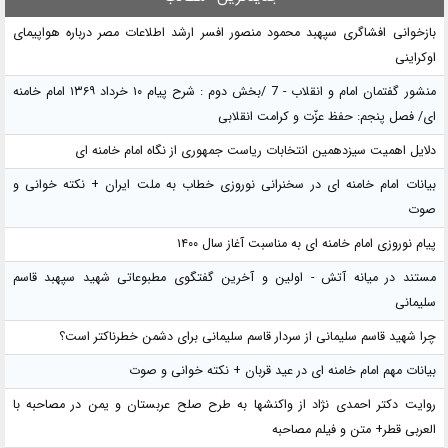
بازخوانی افشاگری سپهبد محمود منصور افسر ارشد اطلاعات مصر درباره هواپیمای
اوکراینی
منشور گفتمان امام و انقلاب - 7 /بخش دوم : شرح پیام ۱۰ خرداد ۱۳۶۹ امام خامنه
ای/ فصل پنجم: حفظ عزّت و کرامت انقلابی
دلایل اهمیت سیزدهمین انتخابات ریاست جمهوری از نگاه امام خامنه ای
بیانات امام خامنه ای در سخنرانی نوروزی خطاب به ملت ایران + نکته خوانی و
صوت
پیام نوروزی امام خامنه ای به مناسبت آغاز سال ۱۴۰۰
مستند در میانه آتش - اولین و آخرین گفتگوی مطبوعاتی شهید سپهبد قاسم
سلیمانی
چرا شهید قاسم سلیمانی از سردار قاسم سلیمانی برای دشمن خطرناکتر است؟
بیانات مهم امام خامنه ای در عید قربان + نکته خوانی و صوت
روایت دکتر احمدی نژاد از واکنشها به طرح صلح عربستان و یمن در مصاحبه با
العربی قطر+ متن و فیلم مصاحبه