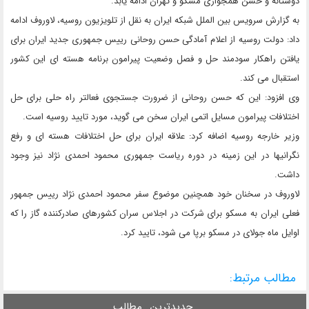
دوستانه و حسن همجواری مسکو و تهران ادامه یابد.
به گزارش سرویس بین الملل شبکه ایران به نقل از تلویزیون روسیه، لاوروف ادامه
داد: دولت روسیه از اعلام آمادگی حسن روحانی رییس جمهوری جدید ایران برای
یافتن راهکار سودمند حل و فصل وضعیت پیرامون برنامه هسته ای این کشور
استقبال می کند.
وی افزود: این که حسن روحانی از ضرورت جستجوی فعالتر راه حلی برای حل
اختلافات پیرامون مسایل اتمی ایران سخن می گوید، مورد تایید روسیه است.
وزیر خارجه روسیه اضافه کرد: علاقه ایران برای حل اختلافات هسته ای و رفع
نگرانیها در این زمینه در دوره ریاست جمهوری محمود احمدی نژاد نیز وجود
داشت.
لاوروف در سخنان خود همچنین موضوع سفر محمود احمدی نژاد رییس جمهور
فعلی ایران به مسکو برای شرکت در اجلاس سران کشورهای صادرکننده گاز را که
اوایل ماه جولای در مسکو برپا می شود، تایید کرد.
مطالب مرتبط:
جدیدترین
مطالب