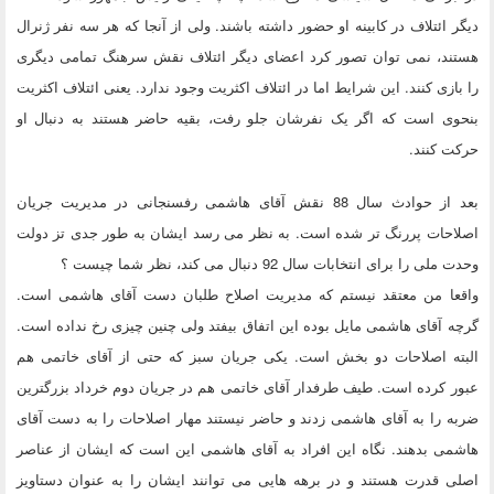
دیگر ائتلاف در کابینه او حضور داشته باشند. ولی از آنجا که هر سه نفر ژنرال
هستند، نمی توان تصور کرد اعضای دیگر ائتلاف نقش سرهنگ تمامی دیگری
را بازی کنند. این شرایط اما در ائتلاف اکثریت وجود ندارد. یعنی ائتلاف اکثریت
بنحوی است که اگر یک نفرشان جلو رفت، بقیه حاضر هستند به دنبال او
حرکت کنند.
بعد از حوادث سال 88 نقش آقای هاشمی رفسنجانی در مدیریت جریان
اصلاحات پررنگ تر شده است. به نظر می رسد ایشان به طور جدی تز دولت
وحدت ملی را برای انتخابات سال 92 دنبال می کند، نظر شما چیست ؟
واقعا من معتقد نیستم که مدیریت اصلاح طلبان دست آقای هاشمی است.
گرچه آقای هاشمی مایل بوده این اتفاق بیفتد ولی چنین چیزی رخ نداده است.
البته اصلاحات دو بخش است. یکی جریان سبز که حتی از آقای خاتمی هم
عبور کرده است. طیف طرفدار آقای خاتمی هم در جریان دوم خرداد بزرگترین
ضربه را به آقای هاشمی زدند و حاضر نیستند مهار اصلاحات را به دست آقای
هاشمی بدهند. نگاه این افراد به آقای هاشمی این است که ایشان از عناصر
اصلی قدرت هستند و در برهه هایی می توانند ایشان را به عنوان دستاویز