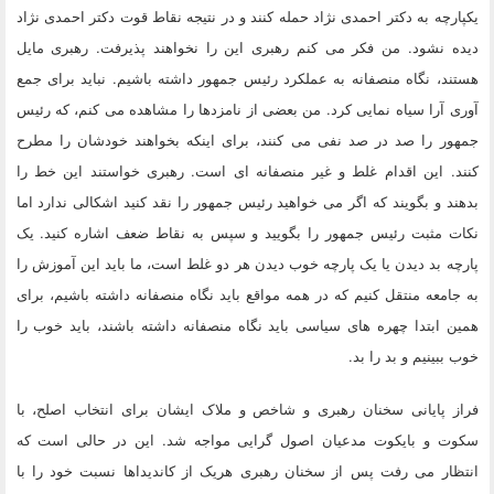
یکپارچه به دکتر احمدی نژاد حمله کنند و در نتیجه نقاط قوت دکتر احمدی نژاد
دیده نشود. من فکر می کنم رهبری این را نخواهند پذیرفت. رهبری مایل
هستند، نگاه منصفانه به عملکرد رئیس جمهور داشته باشیم. نباید برای جمع
آوری آرا سیاه نمایی کرد. من بعضی از نامزدها را مشاهده می کنم، که رئیس
جمهور را صد در صد نفی می کنند، برای اینکه بخواهند خودشان را مطرح
کنند. این اقدام غلط و غیر منصفانه ای است. رهبری خواستند این خط را
بدهند و بگویند که اگر می خواهید رئیس جمهور را نقد کنید اشکالی ندارد اما
نکات مثبت رئیس جمهور را بگویید و سپس به نقاط ضعف اشاره کنید. یک
پارچه بد دیدن یا یک پارچه خوب دیدن هر دو غلط است، ما باید این آموزش را
به جامعه منتقل کنیم که در همه مواقع باید نگاه منصفانه داشته باشیم، برای
همین ابتدا چهره های سیاسی باید نگاه منصفانه داشته باشند، باید خوب را
خوب ببینیم و بد را بد.
فراز پایانی سخنان رهبری و شاخص و ملاک ایشان برای انتخاب اصلح، با
سکوت و بایکوت مدعیان اصول گرایی مواجه شد. این در حالی است که
انتظار می رفت پس از سخنان رهبری هریک از کاندیداها نسبت خود را با