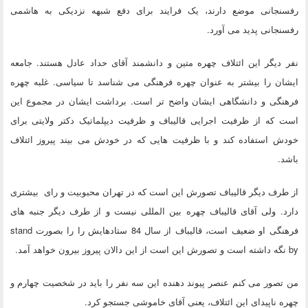
رفسنجانی موضع دارند، یک فرایند برای دفع شبهه نزدیکی به هاشمی
رفسنجانی پدید می آورد.
نفر دیگر این ائتلاف چهره متین و دانشمند آقای حداد عادل هستند. جامعه
ایشان را بیشتر به عنوان چهره فرهنگی می شناسد تا سیاسی. غلبه چهره
فرهنگی و دانشگاهی ایشان واضح تر است. برداشت ایشان در مجموع این
است که از ظرفیت اجرایی قالیباف و ظرفیت دیپلماتیک دکتر ولایتی برای
خودش استفاده کند و با ظرفیت هایی که در خودش می بیند پیروز ائتلاف
باشد.
از طرف دیگر قالیباف تصورش این است که در تهران محبوبیت و رای بیشتری
دارد. ولی آقای قالیباف چهره بین المللی نیست و از طرف دیگر جنبه های
فرهنگی او ضعیف است، قالیباف از سال 84 ستادهایش را را بصورت stand
by نگه داشته است و تصورش این است از این دالان پیروز بیرون خواهد آمد.
من تصور می کنم عنصر پیوند دهنده این سه نفر را باید در شخصیت چهارم و
چهره ناپیدای این ائتلاف، یعنی آقای خاموشی جستجو کرد.