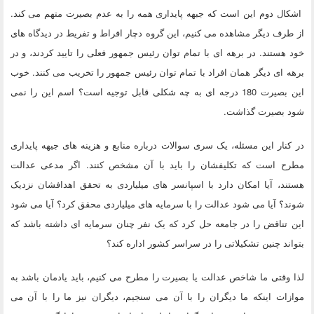
اشکال دوم این است که جبهه پایداری همه را به عدم بصیرت متهم می کند.
از طرف دیگر مشاهده می کنیم، این گروه دچار افراط و تفریط در دیدگاه های
خود هستند. در برهه ای با تمام توان رئیس جمهور فعلی را تایید کردند، و در
برهه ای دیگر همان افراد با تمام توان رئیس جمهور را تخریب می کنند. خوب
این بصیرت 180 درجه ای به چه شکلی قابل توجیه است؟ اسم این را نمی
شود بصیرت گذاشت.
در کنار این مسئله، یک سری سوالات درباره منابع و هزینه های جیهه پایداری
مطرح است که تکلیفشان را باید با آن مشخص کنند. اگر مدعی عدالت
هستند، آیا امکان دارد با اسپانسر های میلیاردی به تحقق اهدافشان نزدیک
شوند؟ آیا می شود عدالت را با سرمایه های میلیاردی محقق کرد؟ آیا می شود
این تناقض را در جامعه حل کرد که یک نفر چنان سرمایه ای داشته باشد که
بتواند چنین تشکیلاتی را در سراسر کشور اداره کند؟
لذا وقتی ما شاخص عدالت یا بصیرت را مطرح می کنیم، باید یادمان باشد به
موازات اینکه ما دیگران را با آن می سنجیم، دیگران نیز ما را با آن می