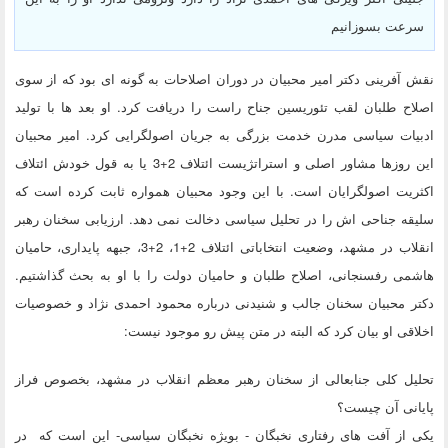
سرعت بسوزانیم
نقش آفرینی دکتر امیر محبیان در دوران اصلاحات به گونه ای بود که از سوی
اصلاح طلبان لقب تئوریسین جناح راست را دریافت کرد. او بعد ها با تولید
ادبیات سیاسی مدرن خدمت بزرگی به جریان اصولگرایی کرد. امیر محبیان
این روزها مشاور اصلی و استراتژیست ائتلاف 2+3 یا به قول خودش ائتلاف
اکثریت اصولگرایان است. با این وجود محبیان همواره ثابت کرده است که
سلیقه جناحی اش را در تحلیل سیاسی دخالت نمی دهد. ارزیابی سخنان رهبر
انقلاب در مشهد، وضعیت انتخاباتی ائتلاف 2+1، 2+3، جبهه پایداری، حامیان
هاشمی رفسنجانی، اصلاح طلبان و حامیان دولت را با او به بحث گذاشتیم.
دکتر محبیان سخنان جالب و شنیدنی درباره محمود احمدی نژاد و خصوصیات
اخلاقی او بیان کرد که البته در متن پیش رو موجود نیست:
تحلیل کلی جنابعالی از سخنان رهبر معظم انقلاب در مشهد، بخصوص فراز
پایانی آن چیست؟
یکی از آفت های رفتاری نخبگان - بویژه نخبگان سیاسی- این است که در