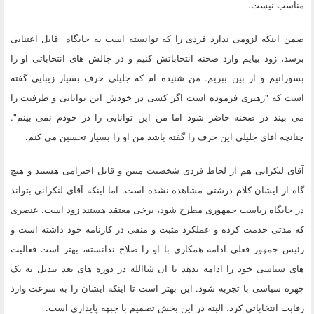
مناسب نیست.
ضمن اینکه لزومی ندارد فردی را که توانسته است به جایگاه قابل اعتنایی
برسد، زود بیایم وارد صحنه انتخاباتش کنیم و در چالش های انتخاباتی او را
بسوزانیم و از بین ببریم. من شنیده ام که جلیلی حرف بسیار زیبایی گفته
است که "رهبری فرموده است اگر کسی در خودش این توانایی و ظرفیت را
می بیند در صحنه حاضر شود اما من این توانایی را در خودم نمی بینم".
چنانچه آقای جلیلی این حرف را گفته باشد من او را بسیار تحسین می کنم.
آقای لنکرانی هم از لحاظ فردی شخصیت متین و قابل احترامی هستند و هیچ
گاه از ایشان کلام درشتی مشاهده نشده است. اما اینکه آقای لنکرانی بتواند
در جایگاه ریاست جمهوری مطرح شود، برخی معتقد هستند زود است. عنصری
که مدتی خدمت کرده و عملکرد مثبت و منفی در کارنامه خود داشته است و
رئیس جمهور فعلی ادامه همکاری با او را صلاح ندانسته، بهتر است فعالیت
های سیاسی خود را ادامه بدهد تا ان شاالله در دوره های بعد تبدیل به یک
چهره سیاسی با تجربه شود. این بهتر است تا اینکه ایشان را به سرعت وارد
رقابت انتخاباتی کرد، البته در این بخش تصمیم با جبهه پایداری است.