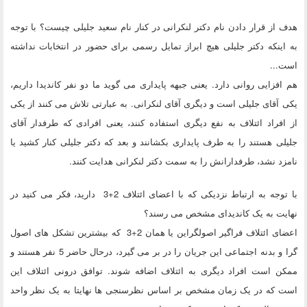
هدف از قرار دادن نام دکتر لنکرانی در کنار نام سعید جلیلی چیست؟ با توجه
به اینکه دکتر جلیلی هیچ ابراز تمایل رسمی برای حضور در انتخابات نداشته
است...
هم افزایی روانی دارد. یعنی جبهه پایداری می گوید ما دو نفر کاندیدا داریم،
یکی آقای جلیلی است و دیگری آقای لنکرانی. به عبارتی تلاش می کنند از یکی
از افراد ائتلاف به نفع دیگری استفاده کنند، یعنی افرادی که طرفدار آقای
جلیلی هستند را به طرف پایداری بکشانند و بعد که دکتر جلیلی کنار کشید یا
نامزد نشد، طرفدارانش را به سمت دکتر لنکرانی هدایت کنند.
با توجه به ارتباط نزدیکی که با اعضای ائتلاف 2+3 دارید، فکر می کنید در
نهایت به یک کاندیدای مشخص می رسند؟
اعضای ائتلاف فراگیر اصولگراین یا همان 2+3 که بیشترین تشکل های اصول
گرا و بدنه اجتماعی این جریان را در بر می گیرد، درحال حاضر 5 نفر هستند و
ممکن است افراد دیگری به ائتلاف اضافه شوند. توافق درونی ائتلاف این
است که در یک زمان مشخص بر اساس نظرسنجی ها نهایتا به یک نظر واحد