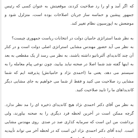
که اگر آمد و او را رد صلاحیت کردند، موقعیتش به عنوان کسی که رئیس
جمهور پیشین و حماسه ساز جریان اصلاحات بوده است، متزلزل شود و
موضعش به اپوزسیون نظام تغییر کند.
به نظر شما استراتژی حامیان دولت در انتخابات ریاست جمهوری چیست؟
به نظر می آید حضور مهندس مشایی استراتژی اصلی دولت است و در کنار
آن چند کاندیدای آلترناتیو داشته باشند، به نظر می رسد از یک مقطعی به بعد
به اینها گفته شد شما اصلا در صحنه نباید بیایید، چون نوعی پیام معامله را به
سیستم می دهد، یعنی ما (احمدی نژاد و حامیانش) پذیرفته ایم که شما
مشایی رد صلاحیت می کنید و فقط از شما می خواهیم به جای مشایی دیگر
کاندیداهای ما را تایید صلاحیت کنید.
به نظر من آقای دکتر احمدی نژاد هیچ کاندیدای ذخیره ای را مد نظر ندارد.
گرچه ممکن است در آخرین لحظه فرد دیگری را به صحنه بیاورند، ولی
برداشت من این است که سرمایه کذاری صد در صدی روی مهندس مشایی
است. ایده آقای دکتر احمدی نژاد این است که در لحظه آخر می تواند تأییدیه