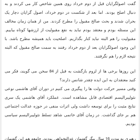
گفت اصولگرایان قبل از دوم خرداد روی همین شاخص کار می کردند و به
دنبال اصلح بودند. اما بعد از شکست در دوم خرداد، اصول گرایان دچار یک
بحران شدند و بحث صالح مقبول را مطرح کردند. من از همان زمان مخالف
این مسئله بودم و معتقد بودم نباید به نفع مقبولیت از ارزشها کوتاه بیاییم.
مقبولیت را هم البته نباید کنار بگذاریم. اصلحیت باید همیشه مطرح باشد. با
این وجود اصولگرایان بعد از دوم خرداد رفتند به سمت صالح مقبول که البته
نتیجه لازم را هم نگرفتند.
این روزها برخی ها از لزوم بازگشت به قبل از 84 سخن می گویند، فکر می
کنید معتقدان به این ایده چقدر شانس دارند؟
وقتی مسیر حرکت دولت ها را پیگیری می کنیم در دوران آقای هاشمی نوعی
نئولیبرالیسم اقتصادی قابل مشاهده است. عملکرد آقای هاشمی یک سری
نتایج مثبت را برای توسعه داشت ولی اثرات منفی در حوزه عدالت اجتماعی
هم بر جای گذاشت. در زمان آقای خاتمی شاهد تسلط نئولیبرالیسم سیاسی
بودیم.
رهبری به مدت 16 سال پیگر گفتمان عدالتخواهی بودند، جامعه هم این گفتمان