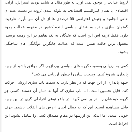
لزوما عدالت را بوجود نمی آورد. به طور مثال ما شاهد بودیم استراتژی آزادی
اقتصادی یا همان لیبرالیسم اقتصادی، به بلوکه شدن ثروت در دست عده ای
خاص انجامید و جنبش اعتراضی 99 درصدی ها از دل آن سر بآورد. ظرفیت
گفتمان سازی و ترسیم فضای سیاسی آینده کشور در مفهوم عدالت وجود
دارد. فقط لازمه اش این است که نخبگان به یک تفاهم در این زمینه برسند.
معقول ترین حالت همین است که عدالت جایگزین دوگانگی های ساختگی
بشود.
کمی به ارزیابی وضعیت گروه های سیاسی بپردازیم. اگر موافق باشید از جبهه
پایداری شروع کنیم. وضعیت شان را چطور ارزیابی می کنید؟
جبهه پایداری از این جهت که در نظر دارد، به سمت ناب سازی ارزشی حرکت
کند. قابل تحسین است. اما ناب سازی که آنها به دنبال آن هستند، کسی جز
گروه خودشان را در بر نمی گیرد، در واقع نوعی افراطی گری در این جبهه
قابل مشاهده است. این که به دنبال احیای ارزش های انقلاب باشیم، حرف
خوبی است. اما اینکه این ارزشها در مقام مصداق کسی را شامل نشود، این
افراط است.