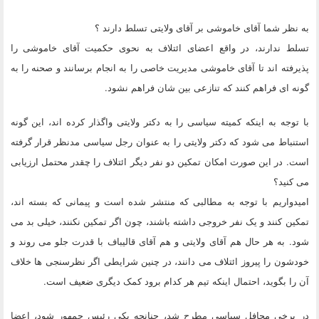
به نظر شما آقای خاموشی بر آقای ولایتی تسلط دارند ؟
تسلط ندارند، در واقع اعضای ائتلاف به نحوی حکمیت آقای خاموشی را
پذیرفته اند تا آقای خاموشی مدیریت خاصی را به انجام برسانند و صحنه را به
گونه ای فراهم کنند که تنازعی بین شان فراهم نشود.
با توجه به اینکه کمیته سیاسی را به دکتر ولایتی واگذار کرده اند، این گونه
استنباط می شود که دکتر ولایتی را به عنوان رجل سیاسی مدنظر قرار گرفته
است. در این صورت امکان تمکین دو نفر دیگر ائتلاف را چقدر محتمل ارزیابی
می کنید؟
امیدواریم با توجه به مطالبی که منتشر شده است و پیمانی که بسته اند،
تمکین کنند و یک نفر خروجی داشته باشند، چون اگر تمکین نکنند، خیلی بد می
شود. به هر حال هم آقای ولایتی و هم آقای قالیباف با قدرت جلو می روند و
خودشون را پیروز ائتلاف می دانند، در چنین شرایطی اگر نظرسنجی ها خلاف
آن را بگوید، احتمال اینکه تیم هر کدام برود کمک دیگری ضعیف است.
در برخی محافل سیاسی مطرح شد، چنانچه یکی رئیس جمهور شود، اعضا