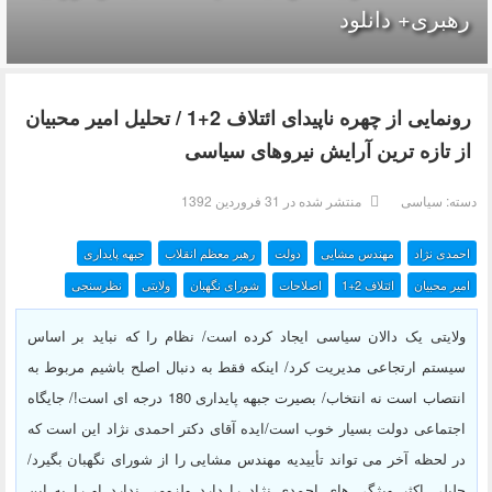
رهبری+ دانلود
رونمایی از چهره ناپیدای ائتلاف 2+1 / تحلیل امیر محبیان
از تازه ترین آرایش نیروهای سیاسی
دسته:
سیاسی
منتشر شده در 31 فروردين 1392
احمدی نژاد
مهندس مشایی
دولت
رهبر معظم انقلاب
جبهه پایداری
امیر محبیان
ائتلاف 2+1
اصلاحات
شورای نگهبان
ولایتی
نظرسنجی
ولایتی یک دالان سیاسی ایجاد کرده است/ نظام را که نباید بر اساس
سیستم ارتجاعی مدیریت کرد/ اینکه فقط به دنبال اصلح باشیم مربوط به
انتصاب است نه انتخاب/ بصیرت جبهه پایداری 180 درجه ای است!/ جایگاه
اجتماعی دولت بسیار خوب است/ایده آقای دکتر احمدی نژاد این است که
در لحظه آخر می تواند تأییدیه مهندس مشایی را از شورای نگهبان بگیرد/
جلیلی اکثر ویژگی های احمدی نژاد را دارد ولزومی ندارد او را به این