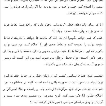
منفی را اصلاح کنم، خیلی راحت تر می پذیرند اما اگر یک پارچه دولت را نفی
کنند، مردم نخواهند پذیرفت.
آیا در میان نامزدهای فعلی کاندیدایی وجود دارد که واجد همه نقاط قوت
احمدی نژاد منهای نقاط ضعف او باشد؟
غیب که نمی توانم بگویم! ان شا الله که کاندیداها بتوانند با هنرمندی نقاط
مثبت دولت را تقویت کنند و نقاط ضعف آن را اصلاح کنند. من نمی توانم
بگویم که این نامزدها نقاط مثبت رئیس جمهور را دارا هستند یا خیر و بعد از
رفتن دکتر احمدی نژاد قحط الرجال می شود. امید من این است که رئیس
جمهور آینده سنگ بنای مستحکم تری بگذارند.
تقسیم بندی فضای سیاسی کشور که از زمان جنگ و در حیات حضرت امام
(ره) ایجاد شد تقریبا دست نخورده باقی مانده است. البته در مقاطع مختلف
نام های جدیدی برای خود برگزیدند؛ زمانی چپ و راست و حالا اصولگرا و
اصلاح طلب. آیا فکر نمی کنید تاریخ مصرف این تقسیم بندی تمام شده و
آرایش جدیدی درفضای سیاسی کشور شکل گرفته است؟