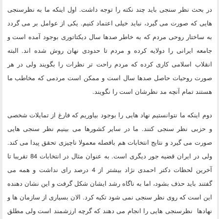
در بحث نظر سنجی باید چند نکته را توجه داشت. اول اینکه ما به نظرسنجی
هایی که صورت می گیرد، نباید خیلی اعتماد کنیم. یکی از عوامل بر می گردد
به ساختار روحی مردم که به خاطر صدها سال دیکتاتوری بوجود آمده است و
جامعه ایرانی را دولایه کرده و مردم تا حدودی نهان روش شده اند. البته
انقلاب اسلامی کاری کرده که مردم راحت تر نظرات را بگویند ولی در هر
صورت روحیات حاصل صدها سال است و ممکن است مردمی که مخاطب ما
هستند تمام آنچه مد نظرشان است را نگویند.
دوم اینکه ما نتوانستیم نهاد هایی را بوجود بیاوریم که فارغ از تمایلات شخصی
و حزبی نظر سنجی کنند. ما در سایر کشورها می بینیم نظر سنجی هایی
صورت می گیرد و نتایج انتخابات هم بافصله معمولا ناچیزی تحقق پیدا می کند.
ولی در ایران قضیه جور دیگری است. به عنوان مثال در انتخابات 84 تقریبا تا
آخرین لحظات دکتر احمدی نژاد بیشتر از 4 درصد رای نداشت و همه می
گفتند باید حذف بشود، اما به ناگاه رشد ایشان شکل گرفت و این نشان دهنده
این است که روی نظر سنجی نمی شود تکیه کرد. الان بسیاری از سازمان ها و
نهادها نظرسنجی هایی را انجام می دهند که گرچه ارزشمند است ولی مطلق