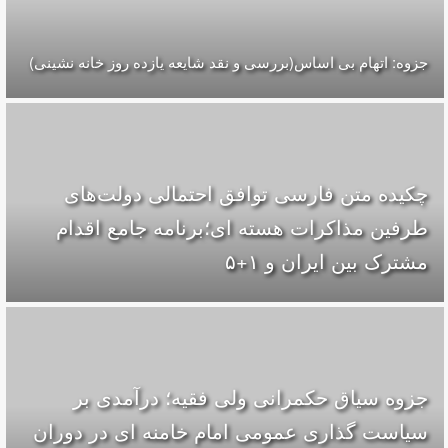
جزوه: اتهام بی اساس(بررسی و نقد شایعه یازده روز خانه نشینی)
چکیده متن فارسی توافق احتمالی دولت‌های
طرفین مذاکرات هسته ای؛برنامه جامع اقدام
مشترک بین ایران و ۱+۵
جزوه سیاق حکمرانی ولی فقیه؛ درآمدی بر
سیاست گذاری عمومی امام خامنه ای در دوران