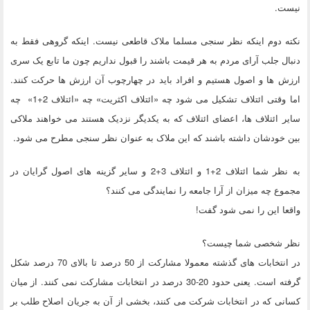
نیست.
نکته دوم اینکه نظر سنجی مسلما ملاک قاطعی نیست. اینکه گروهی فقط به
دنبال جلب آرای مردم به هر قیمت باشند را قبول نداریم چون ما تابع یک سری
ارزش ها و اصول هستیم و افراد باید در چهارچوب آن ارزش ها حرکت کنند.
اما وقتی ائتلاف تشکیل می شود چه «ائتلاف اکثریت» چه «ائتلاف 2+1» چه
سایر ائتلاف ها، اعضای ائتلاف که به یکدیگر نزدیک هستند می خواهند ملاکی
بین خودشان داشته باشند که این ملاک به عنوان نظر سنجی مطرح می شود.
به نظر شما ائتلاف 2+1 و ائتلاف 3+2 و سایر گزینه های اصول گرایان در
مجموع چه میزان از آرا جامعه را نمایندگی می کنند؟
واقعا این را نمی شود گفت!
نظر شخصی شما چیست؟
در انتخابات های گذشته معمولا مشارکت از 50 درصد تا بالای 70 درصد شکل
گرفته است. یعنی حدود 20-30 درصد در انتخابات مشارکت نمی کنند. از میان
کسانی که در انتخابات شرکت می کنند، بخشی از آن به جریان اصلاح طلب بر