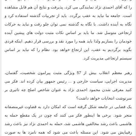
را که آقای احمدی نژاد نمایندگی می کرد، پذیرفت و نتایج آن هم قابل مشاهده
است. جامعه ما نباید به عقب برگردد. باید از تجربیات گذشته استفاده کرد و
نگاه به آینده داشت. با نگاه به گذشته نمی توان جلو رفت و نباید به حرکات
ارتجاعی متوسل شد. ما باید بر اساس نکات مثبت دولت های پیشین آینده
خودمان را بسازیم ولذا باید همه را مورد نقد و بررسی قرار دهیم. اینکه فردی
بگوید برگردیم به عقب، این ارتجاع خواهد بود. نظام را که نباید بر اساس
سیستم ارتجاعی مدیریت کرد.
رهبر معظم انقلاب بیش از 57 ویژگی مثبت پیرامون شخصیت، گفتمان،
مدیریت اجرایی، سیاست خارجی و ... رئیس جمهور بیان کرده اند. فکر می
کنید معرفی شدن محمود احمدی نژاد به عنوان شاخص اصلح چه تاثیری بر
سرنوشت انتخابات خواهد داشت؟
یک فضایی در جامعه شکل گرفته است که امکان دارد به قضاوت غیرمنصفانه
منجر شود. برخی ها اینطور فکر می کنند که چون در یک مقطع حمله به
هاشمی باعث رشد مخالفین هاشمی شد، حمله به احمدی نژاد نیز باعث رشد
رقیبایش می شود. این مسئله باعث می شود که همه نامزد ها به صورت