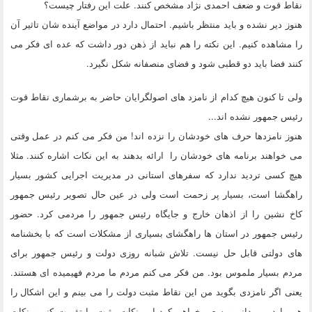
نقاط قوت و ضعف احمدی نژاد مشخص کنند. علت این رفتار چیست؟
هنوز دیر نشده و باید منتظر باشیم. احتمال دارد در مواضع آینده شان تاثیر آن
را مشاهده کنیم. این نکته را هم نباید از ذهن دور داشت که عده ای فکر می
کنند فضا باید دو قطبی شود و فضای منصفانه شکل نگیرد.
ولی تا کنون هیچ کدام از نامزد های اصولگرایان حاضر به برشماری نقاط قوت
رئیس جمهور نشده اند...
هنوز نامزدها حرف های خودشان را نزده اند! من فکر می کنم در عمل وقتی
می خواهند برنامه های خودشان را ارائه بدهند به این نکات اشاره کنند. مثلا
هیچ کسی تردید ندارد که سفرهای استانی در مدیریت اجرایی کشور بسیار
راهگشا است، بسیار پر زحمت است ولی در عین حال تصویر رئیس جمهور
کاخ نشین را از اذهان خارج و جایگاه رئیس جمهور را مردمی کرد. حضور
رئیس جمهور در استان ها راهگشای بسیاری از مشکلات است که با بخشنامه
های دولتی قابل حل نیست. تلاش شبانه روزی دولت و رئیس جمهور برای
مردم بسیار ملموس بود. من فکر می کنم مردم ما مردم فهیمیده ای هستند.
یعنی اگر نامزدی بگوید من این نقاط مثبت دولت را می بینم و این اشکال را
هم وارد می دانم و سعی خواهم کرد این نکات مثبت را تقویت کنم و نکات