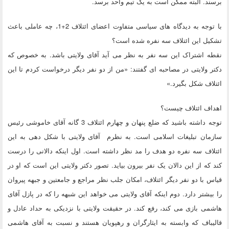
برسند. البته ممکن است به یک تیم واحد برسد.
با توجه به دیدگاه های سیاسی متفاوت اعضای ائتلاف 2+1، چه عاملی باعث
تشکیل این ائتلاف سه نفره شده است؟
نقطه اشتراک این سه نفر به نظر می آید آقای ولایتی باشد. به خصوص که
دکتر ولایتی در مصاحبه ای گفتند: «من از دو نفر دیگر درخواست کردم تا این
ائتلاف شکل بگیرد.»
اهداف ائتلاف چیست؟
توجه داشته باشید که ضلع پنهان و چهارم ائتلاف 3 گانه آقای خاموشی رئیس
سازمان تبلیغات اسلامی است. به نظرم آقای ولایتی با شکل دهی به این
ائتلاف سه نفره دو هدف را مد نظر داشته است. اول اینکه دالانی را درست
کند که از این دالان یک نفر بیرون بیاید. تصور دکتر ولایتی این است که او در
قیاس با دو نفر دیگر ائتلاف، امکان جلب نظر مراجع و جامعتین و جبهه پیروان
را بیشتر دارد. دوم اینکه آقای ولایتی می خواهد این شبهه را که در پازل آقای
هاشمی بازی می کند، رفع کند. در حقیقت ولایتی با نزدیکی به حداد عادل و
قالیباف که وابسته به ایثارگران و رهپویان هستند و نسبت به آقای هاشمی