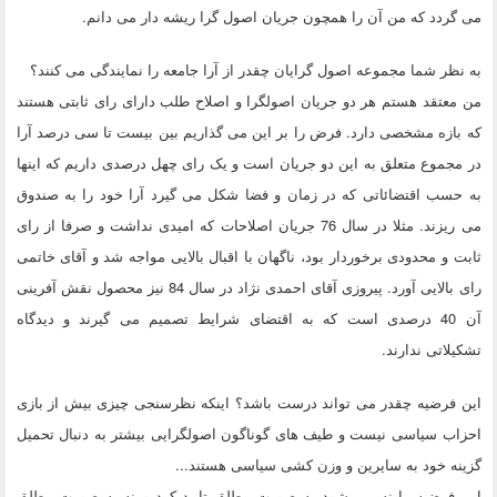
می گردد که من آن را همچون جریان اصول گرا ریشه دار می دانم.
به نظر شما مجموعه اصول گرایان چقدر از آرا جامعه را نمایندگی می کنند؟
من معتقد هستم هر دو جریان اصولگرا و اصلاح طلب دارای رای ثابتی هستند
که بازه مشخصی دارد. فرض را بر این می گذاریم بین بیست تا سی درصد آرا
در مجموع متعلق به این دو جریان است و یک رای چهل درصدی داریم که اینها
به حسب اقتضائاتی که در زمان و فضا شکل می گیرد آرا خود را به صندوق
می ریزند. مثلا در سال 76 جریان اصلاحات که امیدی نداشت و صرفا از رای
ثابت و محدودی برخوردار بود، ناگهان با اقبال بالایی مواجه شد و آقای خاتمی
رای بالایی آورد. پیروزی آقای احمدی نژاد در سال 84 نیز محصول نقش آفرینی
آن 40 درصدی است که به اقتضای شرایط تصمیم می گیرند و دیدگاه
تشکیلاتی ندارند.
این فرضیه چقدر می تواند درست باشد؟ اینکه نظرسنجی چیزی بیش از بازی
احزاب سیاسی نیست و طیف های گوناگون اصولگرایی بیشتر به دنبال تحمیل
گزینه خود به سایرین و وزن کشی سیاسی هستند...
این فرضیه را نه می شود به صورت مطلق تایید کرد و نه به صورت مطلق