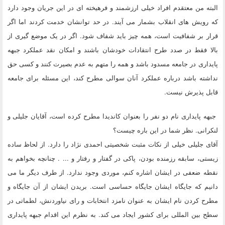
البته من معتقدم افراد خیلی ارزشمند و فرهیخته ای در این جریان وجود دارد
که رویش های انقلاب بشمار می آیند. در حد توانشان خدمت کردند اما اگر
قرار بر شفافیت است، همه چیز باید شفاف شود. اگر در یک موضع گیری از
بالا فقط در صدد طرح انتقادات خودشان باشند و امکان نقد عملکرد جبهه
پایداری در جامعه مسدود باشد و همه را متهم به عدم بصیرت کنند و کسی حق
نداشته باشد درباره عملکرد آنان سوالی مطرح کند، این مسئله برای جامعه
قابل پذیرش نیست.
جبهه پایداری نام دو نفر را بعنوان کاندیدا مطرح کرده است، آقایان جلیلی و
لنکرانی. نظر شما در این باره چیست؟
آقای جلیلی خیلی از نکات مثبت شخصیتی احمدی نژاد را دارد. از لحاظ ساده
زیستی، سابقه رزمنده بودن، پاکی در گفتار و رفتار و ... . چنانچه بخواهم به
نقطه ضعفی در ایشان اشاره کنم، موردی وجود ندارد. از طرف دیگر ما می
دانیم که جایگاه ایشان جایگاه حساسی است. بریدن ایشان از آن جایگاه و
مطرح کردن نام ایشان به عنوان نامزد انتخابات و رای نیاوردنش، لطماتی در
سطح بین المللی برای کشور ایجاد می کند. به نظرم این اقدام جبهه پایداری