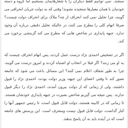
سنجند. نمی توانیم فقط دیگران را با شعارهایمان بسنجیم اما گروه و دسته
خودمان با همان معیارها سنجیده نشوند! وقتی که به دولت جریان انحرافی می
گویند، چرا تحلیل نمی کنند انحراف از چه؟ ملاک برای انحراف دولت چیست؟
صرفا اتهام کلی را مطرح می کنند، در حالیکه تحلیل دقیقی درباره آن وجود
ندارد. جبهه پایداری در شاخص هایی که مطرح می کند گزینشی برخورد می
کند.
اگر در تشخیص احمدی نژاد درست عمل کردند، پس اتهام انحراف چیست که
به او می زنند؟ اگر قبلا در انتخاب او اشتباه کردند و امروز درست می گویند،
چرا به طور شفاف اعلام نمی کنند؟ این مسائل باعث می شود که جامعه
تصور کند تا وقتی اعضای این جبهه، وزیر دولت بودند، احمدی نژاد را قبول
داشتند، ولی از زمانی که از دولت بیرون آمدند، احمدی نژاد را دیگر قبول
ندارند. پس نتیجه می گیریم شاخص بصیرت در جبهه پایداری خودشان هستند.
تا زمانی که در کابینه هستند، دولت قابل قبول است، تا رئیس جمهور آنها را
کنار گذاشت، دولت قابل قبول نیست ومنحرف است. این پرسش های جامعه
است که در آینده باید به آن پاسخ بدهند.