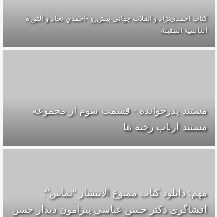
کتاب احمدی‌نژاد و انقلاب جهانی پيش‌رو -احمدي نجاد و الثورة
العالمیة المقبلة
مستند پدرخوانده - قسمت سوم از مجموعه
مستند ارباب رخنه ها
مهم: دانلود کتاب ممنوع الانتشار “تماس”؛
افشاگری دکتر حسن عباسی پیرامون دیدار حسن