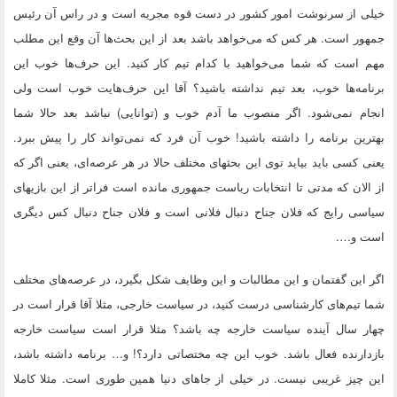
خیلی از سرنوشت امور کشور در دست قوه مجریه است و در راس آن رئیس
جمهور است. هر کس که می‌خواهد باشد بعد از این بحث‌ها آن وقع این مطلب
مهم است که شما می‌خواهید با کدام تیم کار کنید. این حرف‌ها خوب این
برنامه‌ها خوب، بعد تیم نداشته باشید؟ آقا این حرف‌هایت خوب است ولی
انجام نمی‌شود. اگر منصوب ما آدم خوب و (توانایی) نباشد بعد حالا شما
بهترین برنامه را داشته باشید! خوب آن فرد که نمی‌تواند کار را پیش ببرد.
یعنی کسی باید بیاید توی این بحثهای مختلف حالا در هر عرصه‌ای، یعنی اگر که
از الان که مدتی تا انتخابات ریاست جمهوری مانده است فرا‌تر از این بازیهای
سیاسی رایج که فلان جناح دنبال فلانی است و فلان جناح دنبال کس دیگری
است و….
اگر این گفتمان و این مطالبات و این وظایف شکل بگیرد، در عرصه‌های مختلف
شما‌ تیم‌های کار‌شناسی درست کنید، در سیاست خارجی، مثلا آقا قرار است در
چهار سال آینده سیاست خارجه چه باشد؟ مثلا قرار است سیاست خارجه
بازدارنده فعال باشد. خوب این چه مختصاتی دارد؟! و… برنامه داشته باشد،
این چیز غریبی نیست. در خیلی از جاهای دنیا همین طوری است. مثلا کاملا