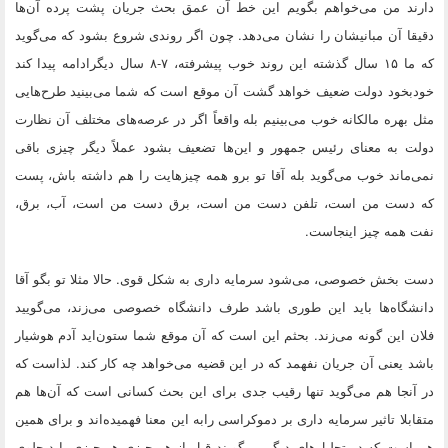
دارند من می‌خواهم بگویم این خط آن عمق بحث جریان پشت پرده آن‌ها
دقیقا آن مبانیشان را نشان می‌دهد. چون اگر روندی شروع بشود که می‌گوید
که ما ۱۵ سال گذشته این روند خوب پیشرفته، ۷-۸ سال دیگرادامه پیدا کند
خودبخود دولت ضعیف خواهد گشت آن موقع است که شما می‌بینید طرح‌هایی
مثل بهره مالکانه خوب می‌بینیم بله واقعاً اگر در عرصه‌های مختلف آن نظارت
دولت به معنای رئیس جمهور و این‌ها تضعیف بشود عملاً دیگر چیزی باقی
نمی‌ماند خوب می‌گوید بله آقا تو برو همه چیز‌هایت را هم داشته باش، پست
که دست من است، تلفن دست من است، برق دست من است، آب، برق،
نفت همه چیز اینجاست.
دست بخش خصوصی، می‌شود سرمایه داری به شکل قوی. حالا مثلا تو بگو آقا
دانشگاه‌ها باید این طوری باشد طرف دانشگاه خصوصی می‌زند، می‌گویید
فلان این گونه می‌زند. بحثم این است که آن موقع شما ستون‌اید آدم هوشیار
باشد یعنی آن جریان نفهمد که در این قضیه می‌خواهد چه کار کند. لذاست که
در آنجا هم می‌گوید تنها رقیب جدی برای این بحث کسانی است که آن‌ها هم
متقابلا تاثیر سرمایه داری بر دموکراسی رابه این معنا فهمیده‌اند و برای همین
هم است که در تحلیل‌های دیگر می‌گویند قبل از هر چیزی هر چیزی باید جلوی