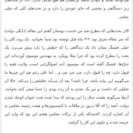
ریز دستگاهی و بخشی که جای خودش را دارد و در بحث‌های کلی که خیلی
بیشتر.
الان بحث‌هایی که مطرح شد من خدمت دوستان گفتم این مقاله (دایگی دولت)
که سر مقاله شرق بود، ۲-۳ ماه قبل نوشته بود شما بخوانید. یک روند کلی را
خیلی قشنگ نشان داد یک دیدگاهی را که خطش را دارد پیش می‌برد. یک
بحث را مطرح کرده بود که چرا مثلا رویکرد به مهندس موسوی آورده‌اند این
جناح‌ها. قشنگ گفته است که موسوی آدم اصولگرایی است، ولایت فقیه را
قبول دارد، چه را قبول دارد، چی چی چی و… اما علی رغم هم این چیز‌ها ما
می‌گوییم این بیاید باشد. چرا باشد؟ بعد آن می‌آید تحلیلش را می‌کند. حالا آن
تحلیلی که داشت- و من یک نقدی به آن زده بودم- را حتما سعی کنند بخوانند.
آن‌ها می‌گویند هشت سال را این روندی که پیدا شده تحت عنوان کوچک شدن
دولت، آنچه را که آقا دیروز در ملاقات با کمیسیون‌ها و هیئت رئیسه مجلس به
آن اشاره کردند. الحمدلله یکی از برکات مجلس هفتم این بود که وارد این
عرصه شدند و جلوی این کار را گرفتند.