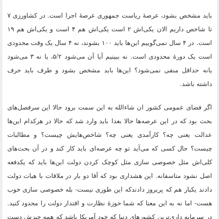
باید مشخص بشود، عرصهٔ ریاست جمهوری عرصهٔ اجرا است. در کشاورزی ۷
تا شاخص داریم الان یکی‌اش ۲ است یکی‌اش هم ۴ است و یکی‌اش هم ۱۹
است. در ۴ سال نمی‌گوییم این‌ها باید ۱۰۰ بشوند، نه ۴ سال یک وقت محدودی
است یک دورهٔ محدودی است. نه ببینیم آیا آن می‌شود ۵/۲، یا نه ۳ می‌شود
یانه حداقل منفی نمی‌شود؟ این‌ها باید مشخص بشود و طرف باید حرف
داشته باشد.
اگر فضای عمومی کشور ان شاءالله به این سمت برود حالا این سرفصل‌های
بحث بود که در این عرصه‌ها حالا بعدا باید وارد شد که حالا در هرکدام این‌ها
عدالت یعنی چه؟ کارآمدی یعنی چه؟ شاخص‌هایش چیست؟ و مطالبات
چیست؟ حال کسی که می‌آید تو چه عرصه‌ای باید کار کند و در آن بحث‌های
کلی‌اش مثل خصوصی سازی مثل کوچک کردن دولت این‌ها باید که یکدفعه
اصل نشود متاسفانه. این هشداری بود که آقا دو بار در ملاقات با هیات دولت
دادند یکبار هم که پریروز دادندکه این طوری نیست- بله خصوصی سازی خوب
هست- اما نه به این معنا که شما حوزهٔ نظارت و اقتدار دولت را محدود کنید.
در سرمایه داری‌ترین کشورهای دنیا که خود آمریکا باشد که همه چیزش دست