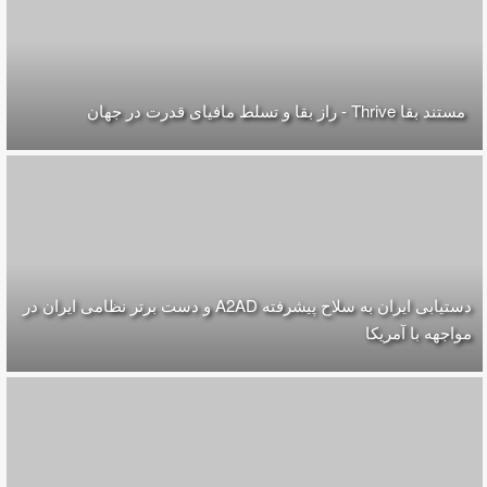
مستند بقا Thrive - راز بقا و تسلط مافیای قدرت در جهان
دستیابی ایران به سلاح پیشرفته A2AD و دست برتر نظامی ایران در
مواجهه با آمریکا