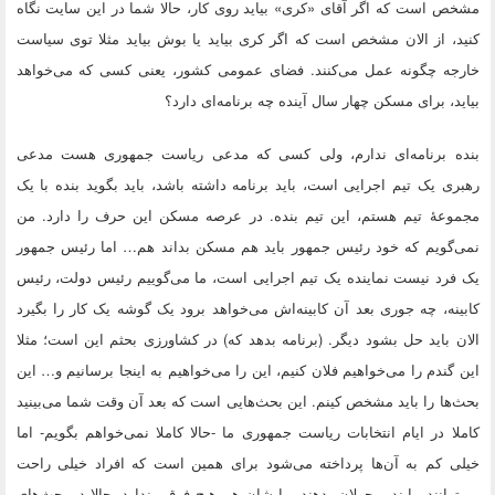
مشخص است که اگر آقای «کری» بیاید روی کار، حالا شما در این سایت نگاه
کنید، از الان مشخص است که اگر کری بیاید یا بوش بیاید مثلا توی سیاست
خارجه چگونه عمل می‌کنند. فضای عمومی کشور، یعنی کسی که می‌خواهد
بیاید، برای مسکن چهار سال آینده چه برنامه‌ای دارد؟
بنده برنامه‌ای ندارم، ولی کسی که مدعی ریاست جمهوری هست مدعی
رهبری یک تیم اجرایی است، باید برنامه داشته باشد، باید بگوید بنده با یک
مجموعهٔ تیم هستم، این تیم بنده. در عرصه مسکن این حرف را دارد. من
نمی‌گویم که خود رئیس جمهور باید هم مسکن بداند هم… اما رئیس جمهور
یک فرد نیست نماینده یک تیم اجرایی است، ما می‌گوییم رئیس دولت، رئیس
کابینه، چه جوری بعد آن کابینه‌اش می‌خواهد برود یک گوشه یک کار را بگیرد
الان باید حل بشود دیگر. (برنامه بدهد که) در کشاورزی بحثم این است؛ مثلا
این گندم را می‌خواهیم فلان کنیم، این را می‌خواهیم به اینجا برسانیم و… این
بحث‌ها را باید مشخص کینم. این بحث‌هایی است که بعد آن وقت شما می‌بینید
کاملا در ایام انتخابات ریاست جمهوری ما -حالا کاملا نمی‌خواهم بگویم- اما
خیلی کم به آن‌ها پرداخته می‌شود برای همین است که افراد خیلی راحت
می‌توانند بیایند و جولان بدهند برایشان هم هیچ فرقی ندارد. حالا در بحث‌های