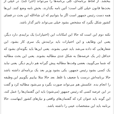
ببخشد. از لحاظ برنامه‌ای، کلی برنامه‌ها را می‌تواند (اجرا کند). در خیلی از
بحث‌ها قانون خیلی کلی است؛ آئین نامه بگذارند، بخش نامه وضع کنند. این‌ها
همه دست رئیس جمهور است اگر ما بتوانیم که ان شاءالله این بحث در فضای
کشور شکل بگیرد که مشخص بشود خیلی می‌تواند تاثیر گذار باشد.
نکته دوم این است که حالا این امکانات این (اختیارات) یک برایندی دارد دیگر،
یعنی این وظایف و این اختیارات باید برایندش یک سری کار بشود. این
شعار‌هایی که داده می‌شد باید عینی بشوند، یعنی این‌ها باید بگونه‌ای بشود که
حداقل (در یک عرصه‌ها) به شکل جدی مطالبه بشوند. یعنی این بحث مطالبه
که شما می‌گویید، بعضی وقت‌ها مطالبه پیش گیرانه هم داریم دیگر. یعنی نباید
یک کسی بشود رئیس جمهور، یکی بشود وزیر بعد یک برنامه‌ای داشته باشد
حالا برنامه‌اش درست یا ضعیف یا غلط. بعد حالا مثلا بیاییم بگوییم این وظیفه
را انجام بده. عکسش هم می‌تواند صورت بگیرد و می‌شود مطالبه کرد و گفت
در این عرصه کسی که رئیس جمهور (می‌شود) باید این گفتمان‌ها را عمل کند،
این گونه باید عنوان کرد که گفتمان‌های واقعی و نیازهای کشور اینهاست. حالا
برنامه باید این مشخصات عینی را داشته باشد.