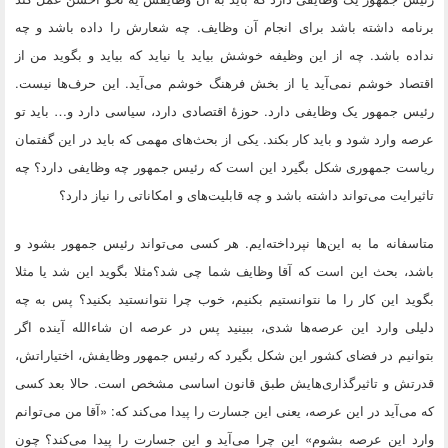
برنامه داشته باشد برای انجام آن وظایف. چه شعارش را داده باشد و چه
نداده باشد. چه از این وظیفه خوشش بیاید یا نیاید که بیاید و بگوید من از
اقتصاد خوشم نمی‌آید یا از بخش فرهنگ خوشم می‌آید. این حرف‌ها نیست.
رئیس جمهور یک وظایفی دارد. حوزهٔ اقتصادی دارد، سیاسی دارد و… باید تو
عرصه وارد شود و باید کار بکند. یکی از بحث‌های مهمی که باید در این گفتمان
ریاست جمهوری شکل بگیرد این است که رئیس جمهور چه وظایفی دارد؟ چه
تاثیرایت می‌تواند داشته باشد و چه قابلیت‌های و امکاناتی را نیاز دارد؟
متاسفانه ما به این‌ها نپرداخته‌ایم. هر کسی می‌تواند رئیس جمهور بشود و
باشد، بحث این است که آقا وظایف شما چی شد؟مثلا بگوید این شد یا مثلا
بگوید این کار را ما نتوانستیم بکنیم، خوب چرا نتوانستید بکنید؟ پس به چه
دلیلی وارد این عرصه‌ها شدی، ببینید پس در عرصه ان شاءالله آینده اگر
بتوانیم در فضای کشور این شکل بگیرد که رئیس جمهور وظایفش، اختیاراتش،
قدرتش و تاثیرگذاری‌هایش طبق قانون اساسی مشخص است. حالا بعد کسی
که می‌آید در این عرصه، یعنی این جسارت را پیدا می‌کند که: «آقا من می‌توانم
وارد این عرصه بشوم» این چرا می‌آید و این جسارت را پیدا می‌کند؟ چون