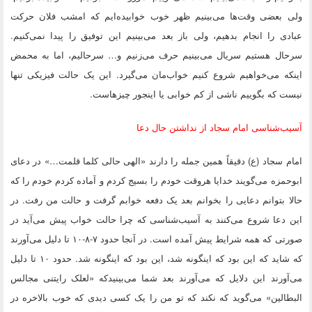
ولی بعضی وقت‌ها می‌بینیم ظهر خوب خوابیده‌ایم که امشب فلان حرکت
عبادی را انجام بدهیم، ولی باز بعد می‌بینیم این توفیق را پیدا نمی‌کنیم.
سرحال هستیم سریال می‌بینیم حرف می‌زنیم و… سرحالیم، اما به محمض
اینکه می‌خواهیم شروع کنیم خواب‌مان می‌گیرد. این یک حالت فیزیکی تنها
نیست که بگوییم ناشی از کم خوابی یا اینجور چیزهاست.
آسیب‌شناسی امام سجاد از نداشتن حال دعا
امام سجاد (ع) دقیقاً همین جمله را دارند «الهی حالی کلما قلمت…» در دعای
ابوحمزه می‌گویند خدایا هروقت خودم را بسیج کردم و آماده کردم خودم را که
حالا بتوانم دعایی را بخوانم بعد یک دفعه خوابم گرفت و حالت من رفت. در
این دعا شروع می‌کنند به آسیب‌شناسی که چرا حالت خواب پیش می‌آید در
صورتی که همه شرایط پیش آمده است. در آنجا حدود ۷-۸-۱۰ تا دلیل می‌آورند
که شاید که این بود که اینگونه شد، این بود که اینگونه شد. حدود ۱۰ تا دلیل
می‌آورند این دلایل که می‌آورند بعد شما می‌بینیدکه «لعلک رایتنی مجالس
البطالین» می‌گوید که نکند که تو من را یک کسی دیدی که خوب بالاخره در