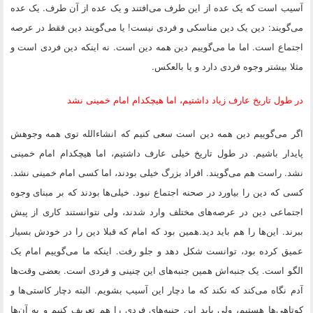
آسیب است که یک عده از این طرف می‌افتند و یک عده از آن طرف. یک عده
می‌گویند: دین یک دین مناسکی و فردی نیست! یا می‌گویند دین فقط در عرصه
اجتماع است. اما ما می‌گوییم دین همه دین است. نه اینکه دین فردی است و
مثلا بیشتر وجوه فردی دارد و یا بالعکس.
در طول تاریخ عارف زیاد داشتیم، اما هیچکدام امام خمینی نشد
اگر می‌گوییم دین همه دین است سعی کنیم که انشاءالله توی همه وجوهش
پایدار باشیم. در طول تاریخ خیلی عارف داشتیم، اما هیچکدام امام خمینی
نشد. راست هم می‌گویند. افراد بزرگ خیلی بودند، اما کسی امام خمینی نشد.
کسی که دین را بیاورد در صحنه اجتماع نبود. خیلی‌ها بودند که بر مبنای وجوه
اجتماعی دین در عرصه‌های مختلف وارد شدند، ولی نتوانستند کاری از پیش
ببرند. این‌ها را هم باید دید.همین بود که امام که قبلا دین را در خودش بسیار
عمیق کرده بود، توانست شکل دهد و جلو رفت. اینکه ما می‌گوییم امام یک
الگو است. یک جنبه‌اش همین جنبه‌های این چنینی و فردی است. بعضی وقت‌ها
آدم نگاه می‌کند که نکند که ما دچار این آسیب بشویم. البته دچار کاستی‌ها و
کوتاهی‌ها هستیم، ولی باید این جنبه‌های فردی را هم تعریف کنیم و به آن‌ها