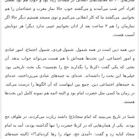
افراد آخر شب می‌آمدند و می‌گفتند خوب حالا نماز مغرب و عشاءمان را هم
بخوانیم. می‌گفتند ما که کار انقلابی می‌کنیم و توی مسجد هستیم دیگر حالا اگر
نمازمان را هم ۳ ساعت بعد از اذان بخوانیم عیبی ندارد دیگر! هر دوتایش
آسیب هست.
دین همه دین است در همه شمول. شمول فردی، شمول اجتماع، امور عبادی
و امور اجتماعی. این بحث‌ها همه‌اش با هم هست می‌تواند جواب بدهد. آن
بحثی که یکی گفت «کربلا را بگذارید حج را بچسبید» یک بحث تاریخی بود.
خیلی‌ها این بحث را داشته‌اند. عده‌ای به جنبه‌های عبادی می‌پرداختند، عده‌ای
به جنبه‌های اجتماعی دین. جمع بین اینهاست که آن الگو‌ها را درست می‌کند.
در زمان ما کسی مثل حضرت امام بود و البته ائمه هم نمونه کامل این بحث‌ها
هستند.
شما در تاریخ می‌بینید که امام سجاد(ع) داشند زیارت می‌کردند، در طواف حج
بودند. یکی از همان‌هایی که در کربلا حضرت را تنها گذاشته بودند، آمد به امام
سجاد کنایه زد و گفت: «آمدی حج، جهاد را‌‌ رها کرده‌ای؟!» (البته جنبه‌های