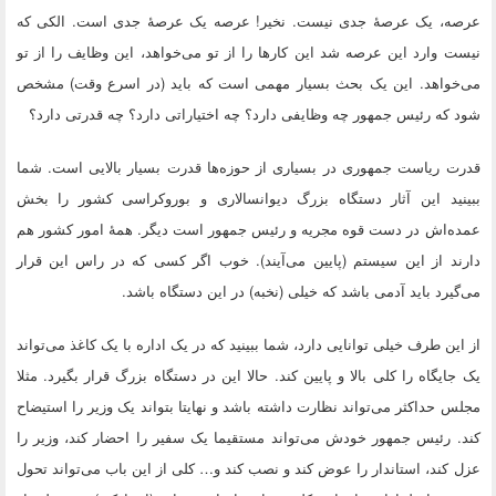
عرصه، یک عرصهٔ جدی نیست. نخیر! عرصه یک عرصهٔ جدی است. الکی که
نیست وارد این عرصه شد این کار‌ها را از تو می‌خواهد، این وظایف را از تو
می‌خواهد. این یک بحث بسیار مهمی است که باید (در اسرع وقت) مشخص
شود که رئیس جمهور چه وظایفی دارد؟ چه اختیاراتی دارد؟ چه قدرتی دارد؟
قدرت ریاست جمهوری در بسیاری از حوزه‌ها قدرت بسیار بالایی است. شما
ببینید این آثار دستگاه بزرگ دیوانسالاری و بوروکراسی کشور را بخش
عمده‌اش در دست قوه مجریه و رئیس جمهور است دیگر. همهٔ امور کشور هم
دارند از این سیستم (پایین می‌آیند). خوب اگر کسی که در راس این قرار
می‌گیرد باید آدمی باشد که خیلی (نخبه) در این دستگاه باشد.
از این طرف خیلی توانایی دارد، شما ببینید که در یک اداره با یک کاغذ می‌تواند
یک جایگاه را کلی بالا و پایین کند. حالا این در دستگاه بزرگ قرار بگیرد. مثلا
مجلس حداکثر می‌تواند نظارت داشته باشد و نهایتا بتواند یک وزیر را استیضاح
کند. رئیس جمهور خودش می‌تواند مستقیما یک سفیر را احضار کند، وزیر را
عزل کند، استاندار را عوض کند و نصب کند و… کلی از این باب می‌تواند تحول