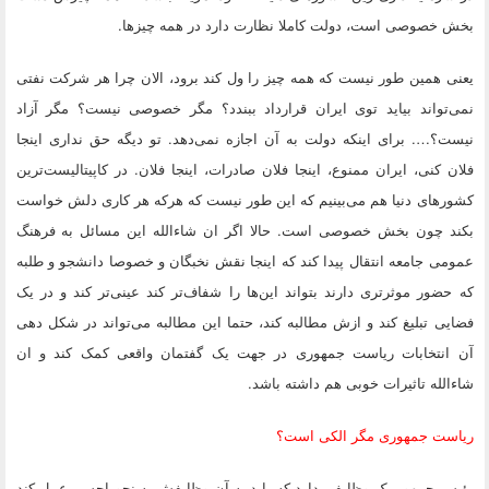
بخش خصوصی است، دولت کاملا نظارت دارد در همه چیز‌ها.
یعنی همین طور نیست که همه چیز را ول کند برود، الان چرا هر شرکت نفتی
نمی‌تواند بیاید توی ایران قرارداد ببندد؟ مگر خصوصی نیست؟ مگر آزاد
نیست؟…. برای اینکه دولت به آن اجازه نمی‌دهد. تو دیگه حق نداری اینجا
فلان کنی، ایران ممنوع، اینجا فلان صادرات، اینجا فلان. در کاپیتالیست‌ترین
کشورهای دنیا هم می‌بینیم که این طور نیست که هرکه هر کاری دلش خواست
بکند چون بخش خصوصی است. حالا اگر ان شاءالله این مسائل به فرهنگ
عمومی جامعه انتقال پیدا کند که اینجا نقش نخبگان و خصوصا دانشجو و طلبه
که حضور موثرتری دارند بتواند این‌ها را شفاف‌تر کند عینی‌تر کند و در یک
فضایی تبلیغ کند و ازش مطالبه کند، حتما این مطالبه می‌تواند در شکل دهی
آن انتخابات ریاست جمهوری در جهت یک گفتمان واقعی کمک کند و ان
شاءالله تاثیرات خوبی هم داشته باشد.
ریاست جمهوری مگر الکی است؟
رئیس جمهور یک وظایفی دارد که باید به آن وظایفش یه نحو احسن عمل کند