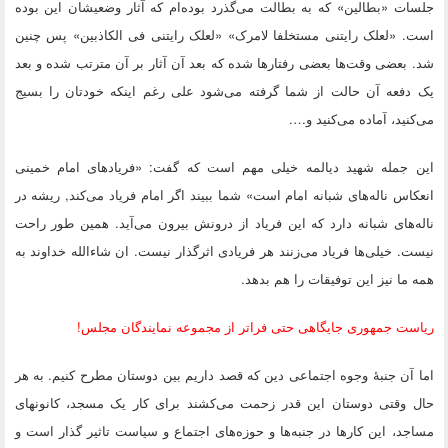
جلسات «بطالین» که به بطالت می‌گذرد بوده‌ام که آثار وضعیشان این بوده
است. «لعلک رایتنی مستخلفا لامرک» «لعلک رایتنی فی الکاذبین» پس چنین
شد. بعضی وقت‌ها بعضی رفتار‌ها شده که بعد آن آثار بر آن مترتب شده و بعد
یک دفعه آن حالت از شما گرفته می‌شود علی رغم اینکه خودتان را بسیج
می‌کنید، آماده می‌کنید و….
این جمله شهید دیالمه خیلی مهم است که گفت: «فریادهای امام خمینی
انعکاس ناله‌های شبانه امام است» شما ببیند اگر امام فریاد می‌کند, ریشه در
ناله‌های شبانه دارد که این فریاد از درونش بیرون می‌آید. همین طور راحت
نیست. خیلی‌ها فریاد می‌زنند هر فریادی اثرگذار نیست. ان شاءالله خداوند به
همه ما نیز این توفیقات را هم بدهد.
ریاست جمهوری جایگاهی حتی فراتر از مجموعه نمایندگان مجلس!
اما آن جنبهٔ وجوه اجتماعی دین که قصد داریم بین دوستان مطرح کنیم. به هر
حال وقتی دوستان این قدر زحمت می‌کشند برای کار یک مسجد، کانونهای
مساجد، این کار‌ها در جنبه‌ها و حوزه‌های اجتماع و سیاست تاثیر گذار است و