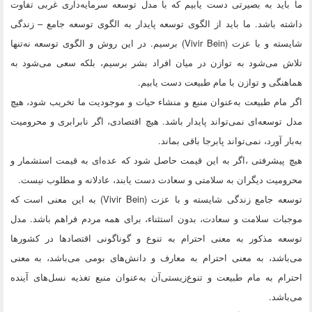
ما باید به بصیرتی دست یابیم که با مدل تو‌سعه سرمایه‌داری غربی تفاوت
داشته باشد. ما باید از الگوی توسعه پایدار به الگوی توسعه جامع – زندگی
شایسته و با عزت (Vivir Bein) برسیم. در این روش و الگوی توسعه نه‌تنها
تلاش می‌شود به توازن در میان افراد بشر برسیم، بلکه سعی می‌شود به
هماهنگی و توازن با مام طبیعت دست یابیم.
اگر مام طبیعت به‌عنوان منبع و منشاء حیات و موجودیت ما تخریب شود، هیچ
مدل توسعه‌ای نمی‌تواند پایدار باشد. هیچ اقتصادی، اگر نابرابری و محرومیت
به‌بار آورد، نمی‌تواند پابرجا باقی بماند.
هیچ پیشرفتی ،اگر به این قیمت حاصل شود که عده‌ای به قیمت استشمار و
محرومیت دیگران به سلامتی و سعادت دست یابند، عادلانه و مطلوب نیست.
توسعه جامع زندگی شایسته و با عزت (Vivir Bein) به این معنی است که
موجبات سلامت و سعادت، بدون استثناء، ‌برای همه مردم فراهم باشد. مدل
توسعه مذکور به معنی احترام به تنوع و گوناگونی اقتصادها در کشورها
می‌باشد، به معنی احترام به معارف و دانش‌های بومی می‌باشد،‌ به معنی
احترام به مام طبیعت و تنوع‌زیستی‌آن به‌عنوان منبع تغذیه نسل‌های آینده
می‌باشد.