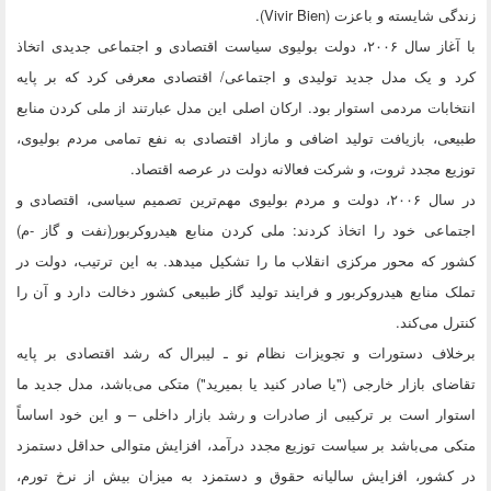
زندگی شایسته و باعزت (Vivir Bien).
با آغاز سال ۲۰۰۶، دولت بولیوی سیاست اقتصادی و اجتماعی جدیدی اتخاذ
کرد و یک مدل جدید تولیدی و اجتماعی/ اقتصادی معرفی کرد که بر پایه
انتخابات مردمی استوار بود. ارکان اصلی این مدل عبارتند از ملی کردن منابع
طبیعی، بازیافت تولید اضافی و مازاد اقتصادی به نفع تمامی مردم بولیوی،
توزیع مجدد ثروت، و شرکت فعالانه دولت در عرصه اقتصاد.
در سال ۲۰۰۶، دولت و مردم بولیوی مهم‌ترین تصمیم سیاسی، اقتصادی و
اجتماعی خود را اتخاذ کر‌دند: ملی کردن منابع هیدروکربور(نفت و گاز -م)
کشور که محور مرکزی انقلاب ما را تشکیل میدهد. به این ترتیب، دولت در
تملک منابع هیدروکربور و فرایند تولید گاز طبیعی کشور دخالت دارد و آن را
کنترل می‌کند.
برخلاف دستورات و تجویزات نظام نو ـ لیبرال که رشد اقتصادی بر پایه
تقاضای بازار خارجی ("یا صادر کنید یا بمیرید") متکی می‌باشد، مدل جدید ما
استوار است بر ترکیبی از صادرات و رشد بازار داخلی – و این خود اساساً
متکی می‌باشد بر سیاست توزیع مجدد درآمد، افزایش متوالی حداقل دستمزد
در کشور، ‌افزایش سالیانه حقوق و دستمزد به میزان بیش‌ از نرخ تورم،