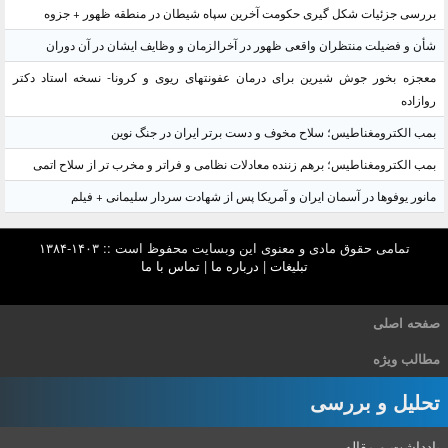
بررسی جزئیات شکل گیری حکومت آخرین سپاه شیطان در منطقه ظهور + جزوه
شأن و فضیلت منتظران واقعی ظهور در آخرالزمان و وظایف ایشان در آن دوران
معجزه بخور جوش شیرین برای درمان عفونتهای ریوی و کرونا- نسخه استاد دکتر
روازاده
بمب الکترومغناطیس؛ سلاح مخوف و دست برتر ایران در جنگ نوین
بمب الکترومغناطیس؛ برهم زننده معادلات نظامی و فراتر و مخرب تر از سلاح اتمی
مانور یوفوها در آسمان ایران و آمریکا پس از شهادت سردار سلیمانی + فیلم
تمامی حقوق مادی و معنوی این وبسایت محفوظ است :: ۱۴۰۳-۱۳۸۴
تبلیغات
|
درباره ما
|
تماس با ما
صفحه اصلی
مطالب ویژه
تحلیل و بررسی
یادداشت و مقاله