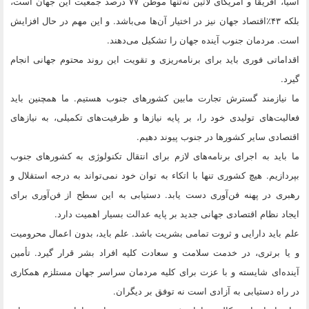
آسیا،‌ آفریقا و آمریکای لاتین نه‌تنها موطن ۷۷ درصد جمعیت این جهان است،
بلکه ۴۳٪اقتصاد جهان نیز در اختیار آن‌ها می‌باشد. و این مهم در حال افزایش
است. مردمان جنوب آینده جهان را تشکیل می‌دهند.
اقداماتی فوری باید برای برنامه‌ریزی و تقویت این روند محتوم جهانی انجام
گیرد.
ما نیازمند گسترش تجارت مابین کشورهای جنوب هستیم. ما همچنین باید
فعالیت‌های تولیدی خود را، بر پایه نیازها و ظرفیت‌های تکمیلی، به نیازهای
اقتصادی سایر کشورها در جنوب پیوند دهیم.
ما باید به اجرای برنامه‌های لازم برای انتقال تکنولوژی به کشورهای جنوب
بپردازیم. هیچ کشوری تنها با اتکاء به توان خود نمی‌تواند به درجه استقلال و
رهبری در پهنه فن‌آوری دست یابد. دستیابی به این سطح از فن‌آوری برای
ایجاد نظام اقتصادی جهانی جدید بر پایه عدالت بسیار اهمیت دارد.
علم باید دارایی و ثروت تمامی بشریت باشد. علم باید،‌ بدون اعمال محرومیت
و یا برتری، در خدمت سلامت و سعادت کلیه افراد بشر قرار گیرد. تأمین
آینده‌ای شایسته و با عزت برای کلیه مردمان سراسر جهان مستلزم همکاری
در راه دستیابی به آزادی است نه توفق بر دیگران.