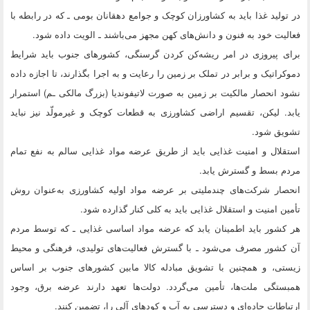
در تولید غذا باید به کشاورزان کوچک و جوامع دهقانان بومی ـ که در رابطه با
فعالیت خود به فنون و دانش‌های کهن مجهز می‌باشند ـ الویت داده شود.
برای پیروزی در امر ریشه‌کن کردن گرسنگی، کشورهای جنوب باید شرایط
دموکراتیک و برابر در تملک بر زمین را رعایت و به اجرا بگذارند،‌ تا اجازه داده
نشود انحصار مالکیت بر زمین به صورت لاتیفوندیا (بزرگ مالکی ـم) استمرار
یابد. لیکن،‌ تقسیم اراضی کشاورزی به قطعات کوچک و غیرمولّد نیز نباید
تشویق شود.
استقلال و امنیت غذایی باید از طریق عرضه مواد غذایی سالم به نفع تمام
مردم بسط و گسترش یابد.
انحصار شرکت‌های چندملیتی بر عرضه مواد اولیه کشاورزی به‌عنوان روش
تأمین امنیت و استقلال غذایی باید به کلی کنار گذارده شود.
هر کشور باید اطمینان یابد که عرضه مواد اساسی غذایی ـ که توسط مردم
آن کشور مصرف می‌شود ـ با گسترش فعالیت‌های تولیدی، فرهنگی و محیط
زیستی، و همچنین با تشویق مبادله کالا مابین کشورهای جنوب بر اساس
همبستگی ملت‌ها، تأمین می‌گردد. دولت‌ها تعهد دارند عرضه برق، وجود
ارتباطات جاده‌ای و دسترسی به آب و کودهای آلی را،‌ تضمین کنند.