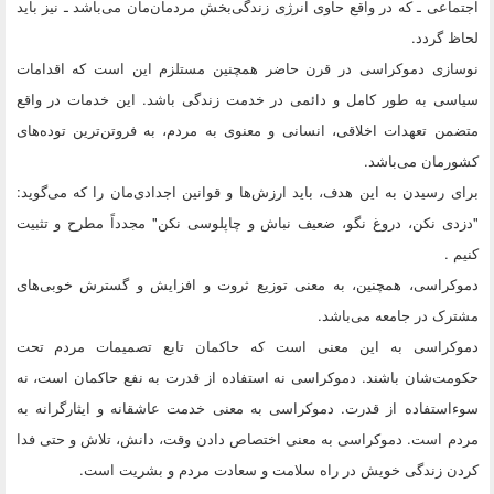
اجتماعی ـ که در واقع حاوی انرژی زندگی‌بخش مردمان‌مان می‌باشد ـ نیز باید
لحاظ گردد.
نوسازی دموکراسی در قرن حاضر همچنین مستلزم این است که اقدامات
سیاسی به طور کامل و دائمی در خدمت زندگی باشد. این خدمات در واقع
متضمن تعهدات اخلاقی، انسانی و معنوی به مردم، به فروتن‌‌ترین توده‌های
کشورمان می‌باشد.
برای رسیدن به این هدف، باید ارزش‌ها و قوانین اجدادی‌مان را که می‌گوید:
"دزدی نکن، دروغ نگو، ضعیف نباش و چاپلوسی نکن" مجدداً مطرح و تثبیت
کنیم .
دموکراسی،‌ همچنین، به معنی توزیع ثروت و افزایش و گسترش خوبی‌های
مشترک در جامعه می‌باشد.
دموکراسی به این معنی است که حاکمان تابع تصمیمات مردم تحت
حکومت‌شان باشند. دموکراسی نه استفاده از قدرت به نفع حاکمان است، نه
سوءاستفاده از قدرت. دموکراسی به معنی خدمت عاشقانه و ایثارگرانه به
مردم است. دموکراسی به معنی اختصاص دادن وقت، دانش، تلاش و حتی فدا
کردن زندگی خویش در راه سلامت و سعادت مردم و بشریت است.