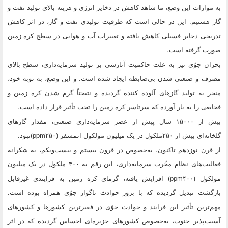
به موازات این وضع، ما شاهد کاهش در ذخایر انرژی و هزینه بالای تولید نفت و
گاز هستیم. این در حالی است که ظرفیت تولیدی نفت و گاز، ‌در اثر کاهش
تدریجی ذخایر فسیلی کاهش یافته و تغییرات آب و هوایی در سطح کره زمین
صورت گرفته است.
بحران جوّی نیز به علت حاکمیت آنارشی بر تولید سرمایه‌داری، سطح بالای
مصرف و صنعتی شدن بی‌ضابطه ایجاد شده است. و این وضع، به نوبه خود،‌
منجر به تولید گازهای آلوده کننده گردیده و نتیجتاً گرم شدن کره زمین و
فجایعی را به بار آورده که سرتاسر کره زمین را تحت تأثیر قرار داده است.
بیش از ۱۵۰۰۰ سال پیش از عصر سرمایه‌داری صنعتی، مقدار گازهای
گلخانه‌ای بیش از ۲۵۰ملکول در یک میلیون مولکول اتمسفر (ppm۲۵۰)نبود.
از قرن نوزدهم تاکنون، به‌خصوص در قرون بیستم و بیست‌ویکم، به شکرانه
فعالیت‌های نظام مخّرب سرمایه‌داری، این رقم به ۴۰۰ ملکول در یک میلیون
مولکول (ppm۴۰۰) افزایش یافته،‌ گرمای کره زمین به فرایندی غیرقابل
بازگشت تبدیل گردیده که با بروز حوادث ناگوار جوّی همراه بوده است.
مهم‌ترین تأثیر این فرایند و حوادث جوّی در فقیرترین کشورها و کشورهای
آسیب‌پذیر جنوب، ‌به‌خصوص کشورهای جزیره‌ای احساس گردیده که در اثر