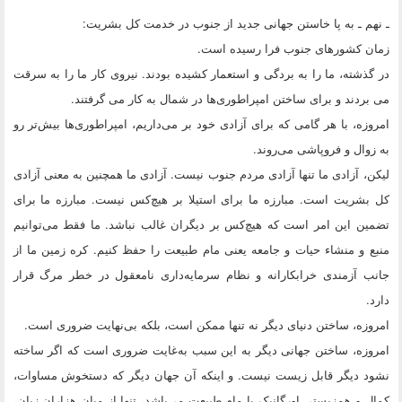
ـ نهم ـ به پا خاستن جهانی جدید از جنوب در خدمت کل بشریت:
زمان کشورهای جنوب فرا رسیده است.
در گذشته، ما را به بردگی و استعمار کشیده بودند. نیروی کار ما را به سرقت
می بردند و برای ساختن امپراطوری‌ها در شمال به کار می گرفتند.
امروزه، ‌با هر گامی که برای آزادی خود بر می‌داریم، امپراطوری‌ها بیش‌تر رو
به زوال و فروپاشی می‌روند.
لیکن، آزادی ما تنها آزادی مردم جنوب نیست. آزادی ما همچنین به معنی آزادی
کل بشریت است. مبارزه ما برای استیلا بر هیچ‌کس نیست. مبارزه ما برای
تضمین این امر است که هیچ‌کس بر دیگران غالب نباشد. ما فقط می‌توانیم
منبع و منشاء حیات و جامعه یعنی مام طبیعت را حفظ کنیم. کره زمین ما از
جانب آزمندی خرابکارانه و نظام سرمایه‌داری نامعقول در خطر مرگ قرار
دارد.
امروزه،‌ ساختن دنیای دیگر نه تنها ممکن است، ‌بلکه بی‌نهایت ضروری است.
امروزه، ساختن جهانی دیگر به این سبب به‌غایت ضروری است که اگر ساخته
نشود دیگر قابل زیست نیست. و اینکه آن جهان دیگر که دستخوش مساوات،
کمال و همزیستی اورگانیک با مام طبیعت می‌باشد، تنها از میان هزاران زبان،