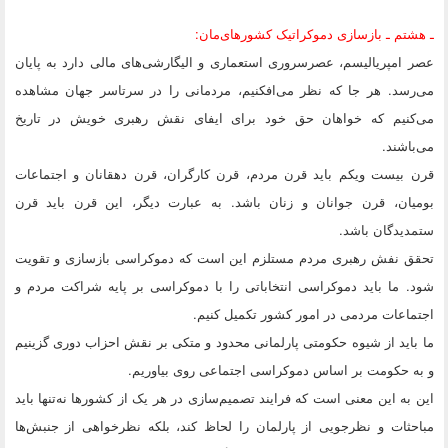
ـ هشتم ـ بازسازی دموکراتیک کشورهای‌مان:
عصر امپریالیسم، عصرسروری استعماری و الیگارشی‌های مالی دارد به پایان
می‌رسد. هر جا که نظر می‌افکنیم، مردمانی را در سرتاسر جهان مشاهده
می‌کنیم که خواهان حق خود برای ایفای نقش رهبری خویش در تاریخ
می‌باشند.
قرن بیست ویکم باید قرن مردم، قرن کارگران، قرن دهقانان و اجتماعات
بومیان، قرن جوانان و زنان باشد. به عبارت دیگر، این قرن باید قرن
ستمدیدگان باشد.
تحقق نفش رهبری مردم مستلزم این است که دموکراسی بازسازی و تقویت
شود. ما باید دموکراسی انتخاباتی را با دموکراسی بر پایه شراکت مردم و
اجتماعات مردمی در امور کشور تکمیل کنیم.
ما باید از شیوه حکومتی پارلمانی محدود و متکی بر نقش احزاب دوری گزینیم
و به حکومت بر اساس دموکراسی اجتماعی روی بیاوریم.
این به این معنی است که فرایند تصمیم‌سازی در هر یک از کشورها نه‌تنها باید
مباحثات و نظرجویی از پارلمان را لحاظ کند، بلکه نظرخواهی از جنبش‌ها