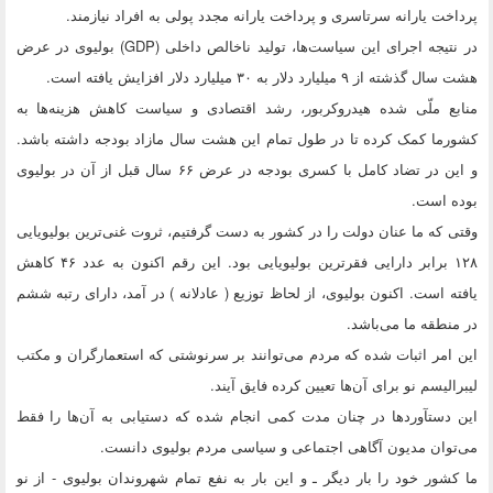
پرداخت یارانه سرتاسری و پرداخت یارانه مجدد پولی به افراد نیازمند.
در نتیجه اجرای این سیاست‌ها، تولید ناخالص داخلی (GDP) بولیوی در عرض
هشت سال گذشته از ۹ میلیارد دلار به ۳۰ میلیارد دلار افزایش یافته است.
منابع ملّی شده هیدروکربور، رشد اقتصادی و سیاست کاهش هزینه‌ها به
کشورما کمک کرده تا در طول تمام این هشت سال مازاد بودجه داشته باشد.
و این در تضاد کامل با کسری بودجه در عرض ۶۶ سال قبل از آن در بولیوی
بوده است.
وقتی که ما عنان دولت را در کشور به دست گرفتیم، ثروت غنی‌ترین بولیویایی
۱۲۸ برابر دارایی فقرترین بولیویایی بود. این رقم اکنون به عدد ۴۶ کاهش
یافته است. اکنون بولیوی، از لحاظ توزیع ( عادلانه ) در آمد، دارای رتبه ششم
در منطقه ما می‌باشد.
این امر اثبات شده که مردم می‌توانند بر سرنوشتی که استعمارگران و مکتب
لیبرالیسم نو برای آن‌ها تعیین کرده فایق آیند.
این دستآوردها در چنان مدت کمی انجام شده که دستیابی به آن‌ها را فقط
می‌توان مدیون آگاهی اجتماعی و سیاسی مردم بولیوی دانست.
ما کشور خود را بار دیگر ـ و این بار به نفع تمام شهروندان بولیوی - از نو