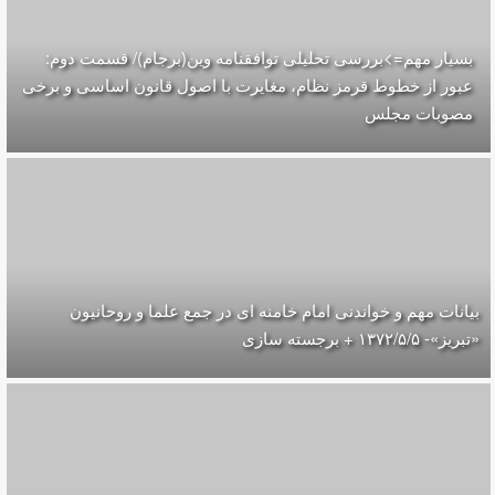
بسیار مهم=>بررسی تحلیلی توافقنامه وین(برجام)/ قسمت دوم:
عبور از خطوط قرمز نظام، مغایرت با اصول قانون اساسی و برخی
مصوبات مجلس
بیانات مهم و خواندنی امام خامنه ای در جمع علما و روحانیون
«تبریز»- ۱۳۷۲/۵/۵ + برجسته سازی