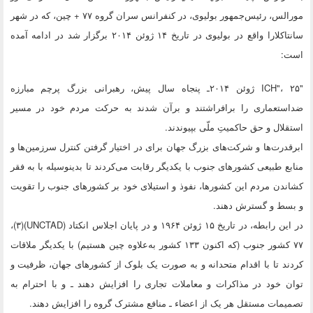
مورالس، رئیس‌جمهور بولیوی، در کنفرانس سران گروه ۷۷ + چین، که در شهر
سانتاکلارا واقع در بولیوی در تاریخ ۱۴ ژوئن ۲۰۱۴ برگزار شد در ادامه آمده
است:
"ICH"، ۲۵ ژوئن ۲۰۱۴ـ پنجاه سال پیش، رهبرانی بزرگ پرچم مبارزه
ضداستعماری را برافراشتند و برآن شدند به حرکت مردم خود در مسیر
استقلال و حق حاکمیتِ ملّی بپیوندند.
ابرقدرت‌ها و شرکت‌های بزرگ جهان برای در اختیار گرفتن کنترل سرزمین‌ها و
منابع طبیعی کشورهای جنوب با یکدیگر رقابت می‌کردند تا بدینوسیله با به فقر
کشاندن مردم این کشورها، نفوذ و استیلای خود بر کشورهای جنوب را تقویت
و بسط و گسترش دهند.
در این رابطه، در تاریخ ۱۵ ژوئن ۱۹۶۴ و در پایان اجلاس انکتاد (UNCTAD)(۳)،
۷۷ کشور جنوب (که اکنون ۱۳۳ کشور به‌علاوه چین هستیم) با یکدیگر ملاقات
کردند تا با اقدام متحدانه و به صورت یک بلوک از کشورهای جهان، ظرفیت و
توان خود در مذاکرات و معاملات تجاری را افزایش دهند ـ و با احترام به
تصمیمات مستقل هر یک از اعضاء ـ منافع مشترک گروه را افزایش دهند.