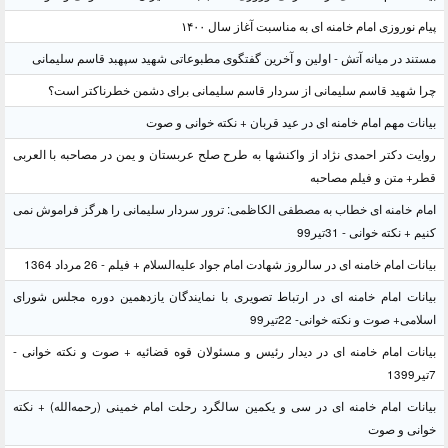
پیام نوروزی امام خامنه ای به مناسبت آغاز سال ۱۴۰۰
مستند در میانه آتش - اولین و آخرین گفتگوی مطبوعاتی شهید سپهبد قاسم سلیمانی
چرا شهید قاسم سلیمانی از سردار قاسم سلیمانی برای دشمن خطرناکتر است؟
بیانات مهم امام خامنه ای در عید قربان + نکته خوانی و صوت
روایت دکتر احمدی نژاد از واکنشها به طرح صلح عربستان و یمن در مصاحبه با العربی
قطر+ متن و فیلم مصاحبه
امام خامنه ای خطاب به مصطفی الکاظمی: ترور سردار سلیمانی را هرگز فراموش نمی
کنیم + نکته خوانی - 31تیر99
بیانات امام خامنه ای در سالروز شهادت امام جواد علیه‌السلام + فیلم - 26 مرداد 1364
بیانات امام خامنه ای در ارتباط تصویری با نمایندگان یازدهمین دوره مجلس شورای
اسلامی+ صوت و نکته خوانی- 22تیر99
بیانات امام خامنه ای در دیدار رئیس و مسئولان قوه قضائیه + صوت و نکته خوانی -
7تیر1399
بیانات امام خامنه ای در سی و یکمین سالگرد رحلت امام خمینی (رحمه‌الله) + نکته
خوانی و صوت