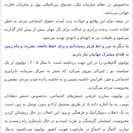
به‌خصوص در نظام سازمان ملل، صندوق بین‌المللی پول و سازمان تجارت
جهانی می‌باشد.
در نتیجه تمام این وقایع و حوادث پدید آمده، حقوق اجتماعی مردم به خطر
افتاده است. وعده برابری و عدالت برای کل جهان بیش از پیش کنار گذارده
می‌شود و طبیعت نیز به انهدام و نابودی تهدید می‌شود.
ما دیگر به مرز و خط قرمز رسیده‌ایم و برای حفظ جامعه، بشریت و مام زمین
به اقدام مشترک جهانیان نیاز داریم.
بولیوی گام‌هایی را در این جهت برداشته است: تا سال ۲۰۰۵ ، بولیوی از یک
سیاست نو ـ لیبرالی پیروی می‌کرد که منجر به تمرکز سرمایه‌، نابرابری
اجتماعی و فقر، افزایش حاشیه نشینی و به حاشیه رانده شدن مردم، تبعیض و
محرومیت مردم می‌گردید.
در بولیوی، مبارزه تاریخی جنبش‌های اجتماعی، به‌خصوص جنبش دهقانان
بومی، به ما اجازه داده تا، از طریق صندوق آراء و بدون توسل به زور، دست
به یک انقلاب دموکراتیک و فرهنگی بزنیم، این انقلاب در حال ریشه‌کن کردن
محرومیت،‌ استثمار، گرسنگی و نفرت است و در حال بازسازی راه رسیدن به
توازن،‌ اکمال و اجماع در چارچوب هویت کشور بولیوی می‌باشیم؛ بدنبال