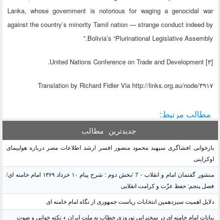
Lanka, whose government is notorious for waging a genocidal war
against the country’s minority Tamil nation — strange conduct indeed by
Bolivia’s “Plurinational Legislative Assembly.”
[۳] United Nations Conference on Trade and Development.
Translation by Richard Fidler Via http://links.org.au/node/۳۹۱۷
مطالب مرتبط:
جدیدترین
مطالب
بازخوانی افشاگری سپهبد محمود منصور افسر ارشد اطلاعات مصر درباره هواپیمای
اوکراینی
منشور گفتمان امام و انقلاب - 7 /بخش دوم : شرح پیام ۱۰ خرداد ۱۳۶۹ امام خامنه ای/
فصل پنجم: حفظ عزّت و کرامت انقلابی
دلایل اهمیت سیزدهمین انتخابات ریاست جمهوری از نگاه امام خامنه ای
بیانات امام خامنه ای در سخنرانی نوروزی خطاب به ملت ایران + نکته خوانی و صوت