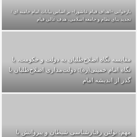
بازخوانی «اهداف قیام عاشورا» بر اساس بیانات امام خامنه ای /
تجدید بنای نظام و جامعه اسلامی، هدف عالی قیام
مقایسه‌ نگاه اصلاح‌طلبان به دولت و حکومت، با
نگاه امام خمینی(ره)؛ دولت‌مداری اصلاح‌طلبان با
گذر از اندیشه امام
مهم: بولتن رفتارشناسی شیطان و پیروانش با