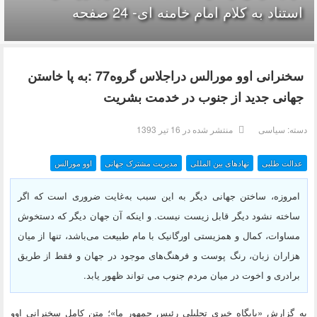
استناد به کلام امام خامنه ای- 24 صفحه
سخنرانی اوو مورالس دراجلاس گروه77 :به پا خاستن
جهانی جدید از جنوب در خدمت بشریت
دسته:
سیاسی
منتشر شده در 16 تیر 1393
عدالت طلبی
نهادهای بین المللی
مدیریت مشترک جهانی
اوو مورالس
امروزه، ساختن جهانی دیگر به این سبب به‌غایت ضروری است که اگر
ساخته نشود دیگر قابل زیست نیست. و اینکه آن جهان دیگر که دستخوش
مساوات، کمال و همزیستی اورگانیک با مام طبیعت می‌باشد، تنها از میان
هزاران زبان، رنگ پوست و فرهنگ‌های موجود در جهان و فقط از طریق
برادری و اخوت در میان مردم جنوب می تواند ظهور یابد.
به گزارش «پايگاه خبري تحليلي رئيس جمهور ما»؛ متن کامل سخنرانی اوو