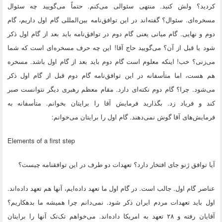
کردید؟ ولش کنید. منتهی سئوالی می‌کنم. حتماً می‌گویید چه سئوال
مسخره‌ای. سئوال؟ گفته‌اند در این توافق‌نامه بین‌المللی گام اول داریم، گام
دوم و نهایی. گام میانی یعنی گام دوم در توافق‌نامه باید بعد از گام اول ذکر
شود یا قبل از آن؟ می‌گویید حاج آقا! این چه حرف مسخره‌ای است که شما
می‌زنی؟ خب! اینکه معلوم است گام دوم باید بعد از گام اول باشد. مسخره
هم هست، اما متأسفانه در این توافق‌نامه گام دوم قبل از گام اول ذکر
می‌شود. چرا؟ گام دوم نکته‌ای دارد. مقام معظم رهبری دیگر نتوانست صبر
کند و فریاد زد. بگذارید فرمایش آقا را برایتان بخوانم. متأسفانه به
فرمایش‌های آقا گوش نمی‌دهند. گام اول را برایتان می‌خوانم:
Elements of a first step
آیا توافق ژنو جای افتخار دارد؟ تعهدات دو طرف در این توافقنامه چیست؟
عناصر گام اول. جالب است. در گام اول ما تعهد داده‌ایم، آنها هم تعهد داده‌اند.
اول باید تعهدات مردم ایران ذکر شود. نمی‌دانم چرا همیشه ما بدهکاریم؟
آقایان رفته و ۲۸ تعهد به امریکا داده‌اند. می‌خواهم تک‌تک آنها را برایتان