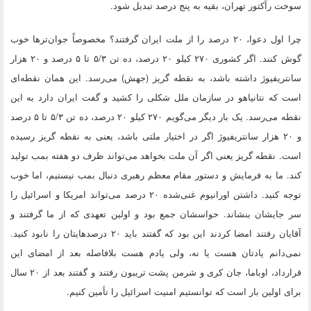
سوخت رآکتور تهران، بقیه به پنج درصد تبدیل شود.
چرا اول دعوا، ۲۰ درصد را از ملت ایران گرفتند؟ مخصوصاً جوان‌ترها خوب
گوش کنند. اگر کشوری ۲۷۰ کیلو ۲۰ درصد، ده تن ۵/۳ تا ۵ درصد و ۲۰ هزار
سانتریفیوژ داشته باشد، به نقطه گریز (جهش) می‌رسد. این همان نقطه‌ای
است که نتانیاهو در سازمان ملل شکلی را کشید و گفت ایران دارد به این
نقطه می‌رسد. یک بار دیگر می‌گویم ۲۷۰ کیلو ۲۰ درصد، ده تن ۵/۳ تا ۵ درصد
و ۲۰ هزار سانتریفیوژ اگر در اختیار ملتی باشد، یعنی به نقطه گریز رسیده
است. نقطه گریز یعنی اگر آن ملت بخواهد می‌تواند ظرف دو هفته بمب تولید
کند. ما به فرمایش و دستور مقام معظم رهبری دنبال بمب نیستیم، اما خوب
توجه کنید. داشتن اورانیوم غنی‌شده ۲۰ درصد می‌تواند امریکا و اسرائیل را
سر جایشان بنشاند. حواسشان جمع بود و اولین تعهدی که از ما گرفتند و
آقایان رفتند امضا کردند این بود که گفتند باید ۲۰ درصدهایتان را نابود کنید.
نمی‌دانم یادتان هست یا نه، ولی یادم هست بلافاصله بعد از امضای این
قرارداد، اوباما، جان کری و شرمن پشت تریبون رفتند و گفتند بعد از ۲۰ سال
برای اولین بار است که توانستیم امنیت اسرائیل را تأمین کنیم.