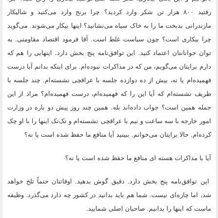
رفتید ۸۰۰ هزار تن شکر وارد کردید؟ چرا برنج وارد می‌کنید و شالیکار
مازندرانی بدبخت ما را به خاک سیاه می‌نشانید؟ اینها بیکار می‌شوند. می‌گوید
چرا بیکاری است؟ چون سیاست غلط است. آقا فرمود اقتصاد مقاومتی. به
توان جوانانتان اعتماد کنید. این توافق‌نامه پنج بخش دارد. اینهایی را هم که
دارم برایتان می‌گویم، من که در مذاکرات نبوده‌ام. برای اینکه بدانم آیا درست
فهمیده‌ام یا نه، بیش از ده دوازده جلسه با عراقچی نشسته‌ام. چند جلسه با
ظریف نشسته‌‌ام که آیا این را که فهمیده‌ام، درست فهمیده‌ام؟ مراد از این
جمله همین است؟ جواب داده‌اند بله. همین چند روز پیش دو باره در وزارت
امور خارجه با سه ساعت و نیم با عراقچی نشسته‌ام و تک‌تک اینها را با او چک
کرده‌ام. حالا برایتان می‌خوانم. ببینید آیا منافع ما حفظ شده است یا نه؟
آیا با مذاکرات هسته ای منافع ما حفظ شده است یا نه؟
این توافق‌نامه پنج بخش دارد. دقیق گوش بدهید. اوقاتتان حتماً تلخ خواهد
شد، اما چاره‌ای نیست. شما هم باید بدانید در کشور چه دارد می‌گذرد. وظیفه
ماست که اینها را بدانیم. صاحبان اصلی شمایید.