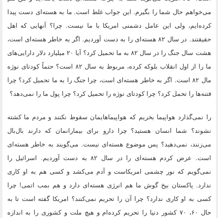
می‌خواهم حال شما را بگیرم. این جواب غلط است. ما به هسته‌ای دست پیدا
کرده‌ایم، ولی این عامل دشمنی امریکا با ما نیست. چرا؟ آنهایی که اهل
حقیقتند. در سال ۸۲ هسته‌ای را به دست آوردیم. اگر به خاطر هسته‌ای است،
هشت سال جنگ را در سال ۸۲ به ما تحمیل کرد؟ آیا ۲۰ میلیارد دلار دارایی‌های
ما را از اول انقلاب بلوکه کرده، مربوط به سال ۸۲ است؟ حتماً کودتای نوژه
مال ۸۲ است. اگر به خاطر هسته‌ای است، چرا جنگ را به ما تحمیل کرد؟ چرا
فتنه‌ها را تحمل کرد؟ چرا کودتای نوژه را تحمیل کرد؟ چرا پول ما را نمی‌دهد؟
را نمی‌گذارد هواپیما بخریم که هواپیماهایمان سقوط نکنند و مردم ما کشته
نشوند؟ شما انسان هستید؟ چرا دارو برای بیمارانمان که دارند بال‌بال
می‌زنند، نمی‌دهید؟ پس موضوع هسته‌ای نیست. می‌گویند به خاطر هسته‌ای
است. عرض کردم هسته‌ای را در سال ۸۲ به دست آوردیم. اسرائیل را
نمی‌گویم که نور چشمی امریکاست و آدم می‌کشد و کسی هم به او کاری
ندارد. پاکستان بیخ گوش ما هم انرژی هسته‌ای دارد و هم بمب اتمی! چرا
کسی به او کاری ندارد؟ چرا آن را تحریم نمی‌کنند؟ امریکا گفته است تا به
حال ۶۰، ۷۰ کشور دنیا را تحریم کرده‌ام و هیچ ملت و کشوری را به اندازه