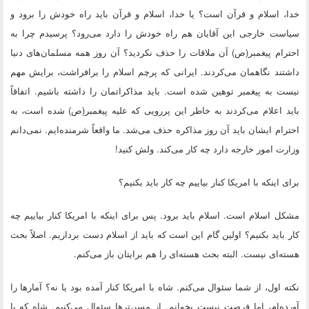
خدا، اسلام و قرآن است؟ یا خدا، اسلام و قرآن باید راه خودش را برود و
سیاست خارجی این آقایان هم راه خودش را دارد می‌رود؟ پرسیدم چرا به
احترام پیغمبر(ص) آن ملاقات را حذف نکردید؟ آن روز همه مسلمان‌های دنیا
داشتند نگاهمان می‌کردند. ایرانی که پرچم اسلام را برافراشت، برایش مهم
نیست به پیغمبر توهین شده است. باید مذاکراتمان را داشته باشیم. اتفاقاً
باید اعلام می‌کردند به خاطر این پررویی که علیه پیغمبر(ص) شده است، به
احترام ایشان باید آن روز مذاکره حذف می‌شد. ما واقعاً شرمنده‌ایم. نمی‌دانم
وزارت امور خارجه دارد چه کار می‌کند. ولش کنید!
برای اینکه با امریکا کنار بیاییم چه کار باید بکنیم؟
مشکل اسلام است. اسلام باید برود. پس برای اینکه با امریکا کنار بیاییم چه
کار باید بکنیم؟ اولین گام این است که باید از اسلام دست برداریم. اصلاً بحث
هسته‌ای نیست. البته بحث هسته‌ای را هم برایتان باز می‌کنم.
نکته اول،
از شما سئوال می‌کنم. شاه با امریکا کنار آمده بود یا نه؟ آمارها را
آورده‌ام، اما فرصت نیست بخوانم. از مسن‌ترها سئوال می‌کنیم. شاه که با