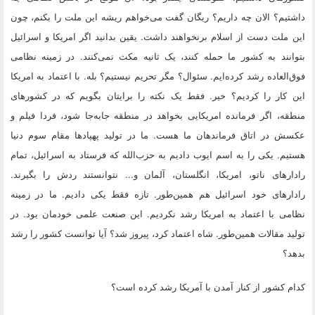
داشتیم؟ الان چه داریم؟ ریگان گفت می‌خواهم ریشه این ملت را بکنم، چون
این ملت دست از اسلام برنخواهند داشت. یقین بدانید اگر امریکا و اسرائیل
بتوانند به کشور ما حمله کنند، یک ثانیه مکث نمی‌کنند. در زمینه نظامی
فوق‌العاده رشد کرده‌ایم. سئوال؟ مگر تحریم نیستیم؟ بله. با اعتماد به امریکا
این کار را کردیم؟ خیر. فقط یک نکته را برایتان بگویم که در کشورهای
منطقه، اگر فرمانده امریکایی بخواهد در منطقه جابه‌جا شود، فردا فیلم و
عکسش در اتاق فرماندهان ما هست. ما در تولید پهپادها مقام سوم دنیا
هستیم. یکی را به اسم ایوب دادیم به حزب‌الله که فرستاد به اسرائیل، تمام
رادارهای ناتو، امریکا، انگلستان، آلمان و... نتوانستند ردش را بگیرند.
رادارهای خود اسرائیل هم همین‌طور. تازه فقط یکی دادیم. ما در زمینه
نظامی با اعتماد به امریکا رشد نکردیم. این صنعت علمی خودمان بود. در
تولید مقالات همین‌طور. شاه اعتماد کرد، پیروز شد؟ آیا توانست کشور را رشد
بدهد؟
کدام کشور از کنار آمدن با آمریکا رشد کرده است؟