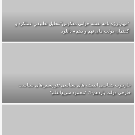
"مهم:ویژه نامه نقشه خوانی معکوس"/تحلیل تطبیقیِ عملکرد و
گفتمان دولت های نهم و دهم+ دانلود
چارچوب شناسی اندیشه های سیاسی تئوریسین‌های سیاست
خارجی دولت یازدهم-1: "محمود سریع‌القلم‌"