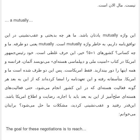
نیست. مال الان است.
… a mutually…
این واژه
mutually
یادتان باشد. ما هر چه بدبختی و عقب‌نشینی در این
توافق‌نامه داریم، به خاطر واژه
mutually
است.
mutually
یعنی دو طرفه. ما و
چه کسانی؟ کشورهای ۱+۵؟ خیر، این حرف غلطی است. خود رئیس‌جمهور
امریکا در کتاب «امنیت ملی و دیپلماسی هسته‌ای» می‌نویسد آلمان، فرانسه و
همه اینها را دور بیندازید. فقط امریکاست. پس این دو طرف شده است ما و
امریکا. متأسفانه رفته و این تعهدنامه را امضا کرده‌اند که از این به بعد هر
گونه فعالیت هسته‌ای که در این کشور انجام می‌شود، حتی فعالیت‌های
هسته‌ای صلح‌آمیز از این به بعد باید با اجازه، رضایت و اطلاع امریکا باشد.
این‌قدر رفتید و عقب‌نشینی کردید، مشکلات ما حل می‌شود؟ برایتان
می‌خوانم:
The goal for these negotiations is to reach…