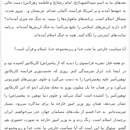
بچه‌های ما به اسم سیدالشهدا(ع)، امام رضا(ع) و فاطمه زهرا(س) دست خالی
به جبهه‌ها آمدند و بر امریکا، فرانسه، آلمان، صدام، عربستان و... پیروز شدند.
مشکل اسلام است. برنامه‌های ماهواره‌ها را ببینید. به جنگ چه چیزی آمده‌اند؟
لابد دارند ارزش‌های اسلامی را تبلیغ می‌کنند! به جنگ ارزش‌ها آمده‌اند. برنامه
سایت‌های اینترنتی را نگاه کنید. همه به جنگ اسلام آمده‌اند.
آیا سیاست خارجی ما تحت خدا و زیرمجموعه خدا، اسلام و قرآن است؟
دو هفته قبل نشریه فرانسوی را دیدید که از پیامبر(ص) کاریکاتور کشیده بود و
در اینجا باید ابراز شرمندگی کنم. روزی که نخست‌وزیر فرانسه کاریکاتور
توهین‌آمیز علیه پیغمبر(ص) را به دست می‌گیرد و جلوی دوربین‌های تلویزیونی
می‌آورد و در همان جا یک میلیون یورو به مجله شارلی ابدو که این کاریکاتور
توهین‌آمیز را کشیده است کمک می‌کند و جلوی دنیا توهین به پیغمبر(ص) را
نشان می‌دهد، همان روز وزیر امور خارجه ما برای مذاکره می‌رود. بسیار
شرمنده‌ایم. به خدا قسم از ملت‌های مسلمان جهان عذر می‌خواهیم. ایران
پرچمدار اسلام است. زنگ زدم و به وزیر امور خارجه به صورت حضوری هم
گفتم. سئوال ما این است که آیا سیاست خارجی ما تحت خدا و زیرمجموعه