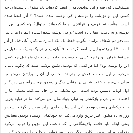
مسئولینی که رفته و این توافق‌نامه را امضا کرده‌اند یک سئوال پرسیده‌ام. چه
کسی این توافق‌نامه را نوشته و کی نوشته شده است؟ ۳ آذر امضا شده
است. متأسفانه ظریف و عراقچی امضا کرده‌اند. سئوال؟ چه کسی این را
نوشته و به دست اینها داده است؟ و کی نوشته شده است؟ اینها را می‌دانم.
نمی‌خواهم شفاف برایتان بگویم. فقط یک تکه اشاره می‌کنم. آبان قبل از آذر
است. ۳ آذر رفته و این را امضا کرده‌اند. ۵ آبان، یعنی نزدیک به یک ماه قبل در
مسقط عمان این را چه کسی به دست ما داده است؟ یک ماه قبل چه کسی
این را نوشته بود؟ اما هر کسی که نوشته، دقیق نوشته است که چگونه باید تا
خرخره از این ملت منافعش را بدزدند. بخشی از آن را برایتان می‌خوانم.
قرآن می‌فرماید عقب‌نشینی در مقابل سگ و دشمن چه سرانجامی دارد؟ از
اول اوباما دشمن بوده است. این مشکل ما را حل نمی‌کند. مشکل ما را
اقتصاد مقاومتی و بازگشتن به توان جوانانمان حل می‌کند. ما در تولید بنزین
به خودکفایی رسیده بودیم. الان این دولت جلوی تولید بنزین را گرفته است و
روزانه ده میلیون لیتر بنزین وارد می‌کند. به خودکفایی رسیده بودیم. معنایش
یعنی اینکه باید فاتحه پالایشگاهی را که داشت این بنزین را تولید می‌کرد
بخوانیم و این یعنی بیکاری. مگر شما نمی‌خواهید بیکاری را رفع کنید؟ چرا