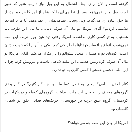
گرفته است و الان برای ایجاد اشتغال به این پول نیاز داریم. هنوز که هنوز
است پول ما را نمی‌دهد. وسایل نظامی‌ای را که شاه از امریکا خریده بود، از
ما حق انبارداری می‌گیرد، ولی وسایل نظامی‌مان را نمی‌دهد. آیا ما با امریکا
دشمنی کردیم؟ آقای امریکا! تو مال آن طرف دنیایی، ما مال این طرف دنیا
هستیم. به تو کسی کاری نداشت. امریکا وقتی دید هیچ جور حریف این ملت
نمی‌شود، انواع و اقسام کودتاها را طراحی کرد. یکی از آنها را که خوب یادتان
است، کودتای نوژه همدان است. سئوالم را باز تکرار می‌کنم. آقای امریکا! تو
مال آن طرف کره زمین هستی. این ملت شاهی داشت و بیرونش کرد. چرا با
این ملت دشمن هستی؟ کسی کاری به تو ندارد.
کنار آمدن با امریکا یعنی به نظر شما ما باید چه کار کنیم؟ در گام بعدی
گروه‌های مختلف را به جان این ملت انداخت. گروه‌های کومله و دموکرات در
کردستان، گروه خلق عرب در خوزستان، چریک‌های فدایی خلق در شمال،
گلستان و...
امریکا از جان این ملت چه می‌خواهد؟