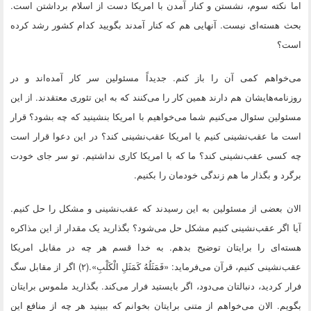
اما نکته سوم،
نشستن و کنار آمدن با امریکا دست از اسلام برداشتن است.
بحث هسته‌ای نیست. آنهایی هم که کنار آمدند بگویید کدام کشور رشد کرده
است؟
می‌خواهم کمی آن را باز کنم. جدیداً مسئولین سر کار آمده‌اند و در
روزنامه‌هایشان هم دارند همین کار را می‌کنند که به این تئوری معتقدند. از این
مسئولین سئوال می‌کنیم شما می‌خواهیم با امریکا بنشینید که چه بشود؟ قرار
است ما عقب‌نشینی کنیم یا امریکا عقب‌نشینی کند؟ در این دعوا قرار است
چه کسی عقب‌نشینی کند؟ ما که با امریکا کاری نداشتیم. تو سر جای خودت
برگرد و بگذار ما هم زندگی خودمان را بکنیم.
الان بعضی از مسئولین به این رسیدند که عقب‌نشینی و مشکل را حل کنیم.
آیا اگر عقب‌نشینی کنیم مشکل حل می‌شود؟ بگذارید یک مقدار از این مذاکره
هسته‌ای را برایتان توضیح بدهم. به خدا قسم هر چه در مقابل امریکا
عقب‌نشینی کنیم، قرآن می‌فرماید: «فَمَثَلُهُ كَمَثَلِ الْكَلْبِ».(۲) اگر از مقابل سگ
فرار کردید، دنبالتان می‌دود، اگر بایستید فرار می‌کند. بگذارید ملموس برایتان
بگویم. الان می‌خواهم از متنی برایتان بخوانم که ببینید هر چه از منافع این