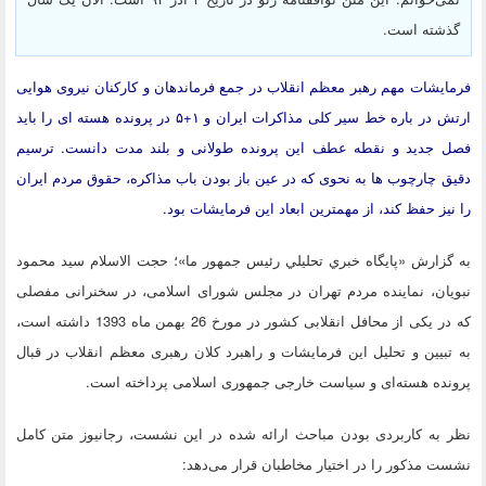
گذشته است.
فرمایشات مهم رهبر معظم انقلاب در جمع فرماندهان و کارکنان نیروی هوایی
ارتش در باره خط سیر کلی مذاکرات ایران و ۱+۵ در پرونده هسته ای را باید
فصل جدید و نقطه عطف این پرونده طولانی و بلند مدت دانست. ترسیم
دقیق چارچوب ها به نحوی که در عین باز بودن باب مذاکره، حقوق مردم ایران
را نیز حفظ کند، از مهمترین ابعاد این فرمایشات بود.
به گزارش «پايگاه خبري تحليلي رئيس جمهور ما»؛ حجت الاسلام سید محمود
نبویان، نماینده مردم تهران در مجلس شورای اسلامی، در سخنرانی مفصلی
که در یکی از محافل انقلابی کشور در مورخ 26 بهمن ماه 1393 داشته است،
به تبیین و تحلیل این فرمایشات و راهبرد کلان رهبری معظم انقلاب در قبال
پرونده هسته
ای و سیاست خارجی جمهوری اسلامی پرداخته است.
نظر به کاربردی بودن مباحث ارائه شده در این نشست، رجانیوز متن کامل
نشست مذکور را در اختیار مخاطبان قرار می
دهد: