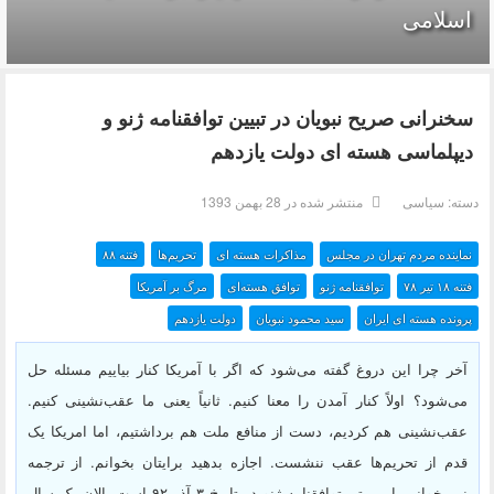
اسلامی
سخنرانی صریح نبویان در تبیین توافقنامه ژنو و
دیپلماسی هسته ای دولت یازدهم
دسته:
سیاسی
منتشر شده در 28 بهمن 1393
نماینده مردم تهران در مجلس
مذاکرات هسته ای
تحریم‌ها
فتنه ۸۸
فتنه ۱۸ تير ۷۸
توافقنامه ژنو
توافق هسته‌ای
مرگ بر آمریکا
پرونده هسته ای ایران
سید محمود نبویان
دولت یازدهم
آخر چرا این دروغ گفته می‌شود که اگر با آمریکا کنار بیاییم مسئله حل
می‌شود؟ اولاً کنار آمدن را معنا کنیم. ثانیاً یعنی ما عقب‌نشینی کنیم.
عقب‌نشینی هم کردیم، دست از منافع ملت هم برداشتیم، اما امریکا یک
قدم از تحریم‌ها عقب ننشست. اجازه بدهید برایتان بخوانم. از ترجمه
نمی‌خوانم. این متن توافقنامه ژنو در تاریخ ۳ آذر ۹۲ است. الان یک سال