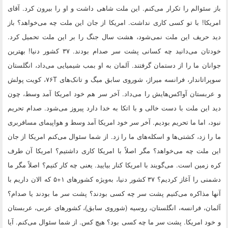
باز سئوالم را تکرار می‌کنم. این ملت شاهی داشت و او را بیرون کرد. آقای
امریکا! با تو کسی کاری نداشت. امریکا از جان این ملت چه می‌خواهد؟ باز
دید حریف این ملت نمی‌شود، هشت سال جنگ را بر این ملت تحمیل کرد.
خودتان می‌دانید چه کسانی پشت سر صدام بودند. ۳۷ کشور دنیا! بهترین
جوانان ما را از دستمان گرفتند. آلمان به او بمب شیمیایی می‌داد، انگلستان
سوپراتاندار، فرانسه میراژ، شوروی سابق میگ و تانک‌های
T
۷۶، کویت پولش
و عربستان آواکس‌هایش را می‌داد. آخر سر هم خود امریکا آمد وسط، چون
دید این ملت با دست خالی و با اتکا به خدا دارد پیروز می‌شود. صدام تحریم
نبود، اما ما تحریم بودیم. آخر سر خود امریکا آمد وسط و هواپیمای مسافربری
ما را زد، کشتی‌ها و اسکله‌های ما را زد. از شما سئوال می‌کنم امریکا از جان
این ملت چه می‌خواهد؟ مگر اصلاً با امریکا کاری داشتیم؟ امریکا آن طرف
کره زمین است. می‌گویند با امریکا کنار بیایید. یعنی چه کار کنیم؟ اصلاً مگر ما
دشمنی را آغاز کردیم؟ ۳۷ کشور دنیا، به‌ویژه کشورهای ۱+۵ که الان داریم با
آنها مذاکره می‌کنیم پشت سر چه کسی بودند؟ پشت سر ما بودند یا صدام؟
آلمان، فرانسه، انگلستان، روسیه (شوروی سابق)، کشورهای عربی، عربستان
و خود امریکا. پشت سر ما چه کسی بود؟ هیچ کس. از شما سئوال می‌کنم. آیا