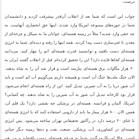
درست.
جواب این است که شما بعد از انقلاب آن‌قدر پیشرفت کردید و دانشمندان
شما در حوزه‌های ممنوعه امریکا وارد شدند. اینها حق انحصاری آنهاست. به
چه حقی وارد شدید؟
مثلاً در زمینه هسته‌ای، جوانان ما به سیکل و چرخه‌ای از
معدن تا غنی‌سازی دست پیدا کردند. همه اینها را رفته و دیده‌ام. شما به انرژی
هسته‌ای دست یافتید و توانستید قدرت هسته‌ای اتم را مهار کنید. می‌دانید
هسته‌ای کجاها فایده دارد؟ این را تحقیق کرده‌ام. قبل از انقلاب گفتند ایران به
۲۰ هزار مگاوات برق هسته‌ای نیازمند است و قرار شد آن را به شاه بدهند.
الان جنگ ملت‌ها جنگ آب است و همیشه داریم می‌گوییم آب کم است و باید
آب شور دریا را به آب شیرین تبدیل کنید. این از راه هسته‌ای انجام می‌شود.
قرار بود کارخانه تبدیل آب شور به آب شیرین را به شاه بدهند. چه کسانی؟
امریکا، آلمان و فرانسه. هسته‌ای در پزشکی چه نقشی دارد؟ یک قلم آن،
همین الان ۸۰۰ هزار بیمار ما باید از دارویی استفاده کنند که با انرژی هسته‌ای
با غنای ۲۰ درصد دارد در رآکتور تحقیقاتی تهران ساخته می‌شود. پس انرژی
هسته‌ای در کشاورزی، آب، پزشکی، صنعت نفت و ده‌ها زمینه دیگر حیاتی
است. حالا امریکا می‌گوید شما به چرخه‌ هسته‌ای دست یافته‌اید و من هم