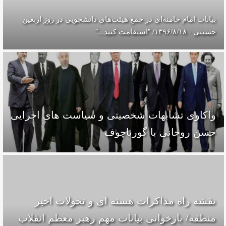
بیانات امام خامنه‌ای در جمع هیئت‌های دانشجویی در روز اربعین
حسینی - ۱۳۹۶/۸/۱۸/ "استقامت کنید..."
واکاوی تشابهات شخصیتی و سیاست های اجرایی
حسن روحانی با گورباچوف
نقشه راه مذاکرات هسته ای و تحولات اخیر
منطقه/ بازخوانی بیانات مهم رهبر معظم انقلاب