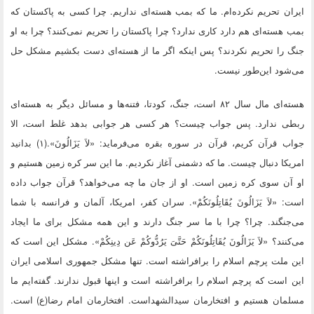
ایران تحریم نکرده‌ام. ما که بمب هسته‌ای نداریم. چرا کسی به پاکستان که
بمب هسته‌ای هم دارد کاری ندارد؟ چرا پاکستان را تحریم نمی‌کنند؟ چرا به او
جنگ را تحریم نکردند؟ پس اینکه اگر ما از هسته‌ای دست بکشیم مشکل حل
می‌شود این‌طور نیست.
هسته‌ای مال سال ۸۲ است، جنگ، کودتا، فتنه‌ها و مسائل دیگر به هسته‌ای
ربطی ندارد. پس جواب چیست؟ هر کسی هر جوابی بدهد غلط است، الا
جواب قرآن کریم، قرآن در سوره بقره می‌فرماید: «لاَ يَزَالُونَ».(۱) بدانید
امریکا دنبال چیست. ما که دشمنی آغاز نکردیم. ما این سر کره زمین هستیم و
او آن سوی کره زمین است. او از جان ما چه می‌خواهد؟ قرآن جواب داده
است: «لاَ يَزَالُونَ يُقَاتِلُونَكُمْ». سران کفر، امریکا، آلمان و فرانسه با شما
می‌جنگند. چرا؟ چرا با ما سر جنگ دارند و این همه مشکل برای ما ایجاد
می‌کنند؟ «لاَ يَزَالُونَ يُقَاتِلُونَكُمْ حَتَّىَ يَرُدُّوكُمْ عَن دِينِكُمْ». مشکل این است که
این ملت پرچم اسلام را برافراشته است. تنها مشکل جمهوری اسلامی ایران
این است که پرچم اسلام را برافراشته است و اینها قبول ندارند. گفته‌ایم ما
مسلمان هستیم و افتخارمان سیدالشهداست. افتخارمان امام رضا(ع) است.