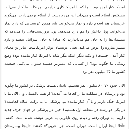
امریکا کنار آمده بود... ما که با امریکا کاری نداریم، امریکا با ما کنار نمی‌آید.
مشکلش اسلام است و می‌داند این مردم دست از اسلام برنمی‌دارند. می‌گوید
عربستان هم اسلام دارد و نماز می‌خواند. بله، همین عربستانی که دارد نماز
می‌خواند، پول داعش را هم دارد می‌دهد. پول تروریست‌هایی را می‌دهد که
مسلمان‌ها را به جان هم می‌اندازند که مبادا به جان اسرائیل بیفتند و دارد
مسیر مبارزه را عوض می‌کند، یعنی عربستان نوکر امریکاست. بنابراین معنای
کنار آمدن چیست؟ و نکته دیگر اینکه مگر شاه با امریکا کنار نیامده بود؟ وضع
زندگی ما چگونه بود؟ از کسانی که مسن‌تر هستند سئوال می‌کنم. جمعیت
کشور ما ۳۵ میلیون نفر بود.
الان حدود ۷۰، ۸۰ میلیون نفر هستیم. یادتان هست پزشکی در کشور ما چگونه
بود و پزشکان در مملکت ما از کجاها می‌آمدند؟ از هند، پاکستان و... الان ما با
امریکا جنگ داریم و با آن کنار نیامده‌ایم. پزشکی ما به برکت اسلام کجاست؟
در یکی دو رشته در منطقه اول هستیم؟ خیر، در پزشکی در جهان حرف جدید
داریم. به تهران رفتم و دیدم روی تابلویی به عربی نوشته شده است. گفتم:
«آقا! اینجا ایران است، تهران است، چرا عربی؟» گفتند: «اینجا بیمارستان