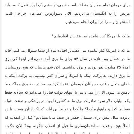
برای درمان تمام بیماران منطقه است.» می‌خواستیم یک لوزه عمل کنیم، باید
مریض را به انگلستان می‌بردیم. الان دشوارترین عمل‌های جراحی قلب،
استخوان و... را در ایران انجام می‌دهیم.
ما که با امریکا کنار نیامده‌ایم. عقب‌تر افتاده‌ایم؟
ما که با امریکا کنار نیامده‌ایم. عقب‌تر افتاده‌ایم؟
از شما سئوال می‌کنم. خانه
ما در شمال بود. تازه در سال ۵۴ برای ما برق آمد. نمی‌دانم اینجا کی برق
آمد؟ ۳۵ میلیون نفر بودیم و برق نداشتیم. الان شهرهایمان که هیچ، روستاهای
ما برق دارند. به برکت اینکه با امریکا و سران کفر نیستیم، به برکت اینکه به
خدای متعال و قدرت جوانان خودمان اعتماد کردیم، صد در صد برق مملکت ما
تأمین می‌شود. الان را نمی‌دانم. تا انتهای دولت قبل را می‌دانم که سالانه فقط
یک میلیارد دلار سود صادرات برق ما به کشورها بود. در پزشکی و صنعت هوا ـ
فضا ما کجا و ماهواره کجا؟ ما کجا و تولید ابررایانه کجا؟ یادتان هست تا ده
پانزده سال پیش برای سیمان چقدر در صف می‌ایستادیم؟ قبل از انقلاب که
اصلاً هیچ. وضعیت ساختمان‌سازی ما قبل از انقلاب چگونه بود؟ الان چگونه
است؟ وضع جاده‌های ما چگونه است؟ اصلاً قابل مقایسه است؟ آنها کنار