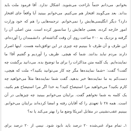
بخوانم. می‌دانم حتماً ناراحت می‌شوید. اشکال ندارد. آقا فرمود ملت باید
بداند. بعد می‌گویند افتخار هم می‌کنیم. می‌خوانم ببینید آیا واقعاً جای افتخار
دارد؟ دیگر انگلیسی‌هایش را نمی‌خوانم. ترجمه‌هایی را هم که خود وزارت
امور خارجه کرده، بعضی جاهایش را سانسور کرده است. متن اصلی آن را
گرفته و نزدیک به ۲۰۰ ساعت روی آن وقت گذاشته‌ام. دانشمندان را آورده‌ام،
این طرف و آن طرف تا ببینیم چه چیزی در این توافق‌نامه هست. اینها اصرار
دارند مردم نباید بدانند. شما که هیچی. ظریف را آوردیم و گفتیم آقا! ما
نماینده‌ایم. یک کلمه متن مذاکرات را برای ما توضیح بده. می‌دانید برگشت چه
گفت؟ گفت: «شما نماینده‌ها مگر چه کار می‌توانید بکنید؟» ملت که هیچی،
دست‌کم به ما نماینده‌ها خبر بدهید. گفت شما نماینده‌ها مثلاً می‌خواهید چه
کارم بکنید؟ می‌خواهید مرا استیضاح کنید؟ به خدا اگر مرا استیضاح هم بکنید،
یک کلمه به شما نخواهم گفت. برایتان می‌خوانم ببینید چه چیزهایی در آن
است. همه ۲۸ تا تعهدی را که آقایان رفته و امضا کرده‌اند برایتان می‌خوانم.
ببینیم عقب‌نشینی‌ در مقابل امریکا وضع ما را بهتر می‌کند یا نه؟
۱ـ تمام مواد غنی‌شده ۲۰ درصد باید نابود شود. نیمی از ۲۰ درصد برای