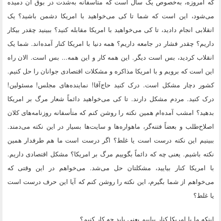
که امروزه، به‌خصوص یک سال است که متأسفانه به‌شدت در بوق آن دمیده
می‌شود، این است که شما تا کی می‌خواهید با امریکا دشمن باشید؟ یک
انقلابی انجام دادید، تا کی می‌خواهید با امریکا مقابله کنید؟ ببینید چقدر بیکار
داریم؟ چقدر فشار در جامعه داریم؟ همه دنیا با امریکا کنار آمده‌اند. شما یک
انقلاب کردید، بس است دیگر. این همه کار و این همه... بس است. الان راه
این است که برویم و با امریکا مذاکره و مشکلات اقتصادی جوانان را حل کنیم.
کشور دچار مشکل است. درک کنید حاج‌آقا! نماینده‌های مجلس! مسئولین!
درک کنید. مردم مشکل دارند. تا کی می‌خواهید دائماً شعار مرگ بر امریکا
بدهید؟ امشب آمده‌ام همین نکته را روشن کنم که متأسفانه روزنامه‌های کلان
اصلاح‌طلب و بعضاً فتنه‌گر، ماهواره‌ها و سایت‌ها بسیار در این نکته می‌دمند.
ببینیم این نکته درست است یا غلط؟ اگر درست است ما هم طرفدار همین
نکته باشیم. یعنی چه که دائماً بگوییم مرگ بر امریکا؟ مشکل اقتصادی داریم.
با امریکا کنار بیایید، مشکلتان حل می‌شد. می‌خواهم در این وقتی که
می‌خواهم از شما بگیرم، این نکته را روشن کنم که آیا این حرف درست است
یا غلط؟
اینکه ما با امریکا کنار بیاییم یعنی باید چه کار کنیم؟