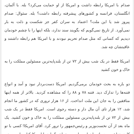
صدام با امریکا رابطه داشت و امریکا از او حمایت می‌کرد؟ بله. با آلمان،
انگلستان، فرانسه و کشورهای پیشرفته رابطه داشت؟ بله. سئوال: صدام
پیروز شد یا این ملت؟ اعتماد به سران کفر جز شکست و ذلت به بار
نمی‌آورد. از تاریخ نمی‌گویم که بگویند سند ندارد، بلکه اینها را با چشم خودمان
دیدیم که کسانی که مثل صدام تحریم نبودند و با امریکا هم رابطه داشتند و
عاقبتشان چه شد.
امریکا فقط در یک شب بیش از ۷۲ تن از بلندپایه‌ترین مسئولین مملکت را به
خاک و خون کشید
دو باره به بحث خودمان برمی‌گردیم. امریکا دست‌بردار نبود و آمد و انواع
فتنه‌ها را تدارک دید. فتنه ۷۸ و ۸۸ را که مشاهده کردید. بالاتر از همه اینها
منافقین را به جان این ملت انداخت. از ۱۶ هزار تروری که در کشور ما انجام
شد، ۱۲ هزار تای آن مال دار و دسته رجوی است. امریکا فقط در یک شب
بیش از ۷۲ تن از بلندپایه‌ترین مسئولین مملکت را به خاک و خون کشید. یک
ماه بعد از آن نخست‌وزیر و رئیس‌جمهور را ترور کرد. آقای امریکا! کسی با تو
کاری نداشت. چه از جان این ملت می‌خواهی؟ باید با امریکا کنار بیاییم، یعنی