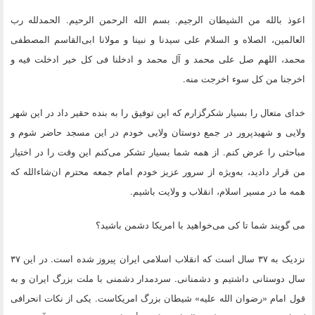
اعوذ بالله من الشیطان الرجیم. بسم الله الرحمن الرحیم. الحمدلله رب
العالمین، الصلاه و السلام علی سیدنا و نبینا و مولانا ابی‌القاسم المصطفی
محمد، اللهم صل علی محمد و آل محمد و ادخلنا فی کل خیر ادخلت فیه و
اخرجنا من كل سوء اخرجت منه.
خدای متعال را بسیار شکرگزارم که این توفیق را به بنده حقیر داد در این شهر
ولایی و شهیدپرور در جمع دوستان ولایی خودم در این مسجد حاضر شوم و
مباحثی را عرض کنم. از همه شما بسیار تشکر می‌کنم این وقت را در اختیار
من قرار دادید، به‌ویژه از سرور عزیز خودم امام جمعه محترم ان‌شاءالله که
همه ما در مسیر اسلام، انقلاب و ولایت باشیم.
می گویند شما تا کی می‌خواهید با امریکا دشمن باشید؟
نزدیک به ۳۷ سال است که انقلاب اسلامی ایران پیروز شده است. در این ۳۷
سال دوستانی داشتیم و دشمنانی. سردمدار دشمنی با ملت بزرگ ایران و به
قول امام «رضوان الله علیه» شیطان بزرگ امریکاست. یکی از نکات انحرافی