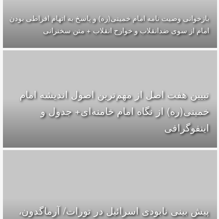
بازخوانی وصیت نامه امام خمینی(ره) و پاسخ به اتهام افراطی بودن
امام از سوی ضدانقلاب و خوارج انقلاب + متن سخنرانی
تبیین هفت اصل از مهم‌ترین اصول اندیشه امام
خمینی(ره) از نگاه امام خامنه‌ای+ جدول و
اینفوگرافی
پیش بینی نابودی اسرائیل در تورات/ آرماگدون،