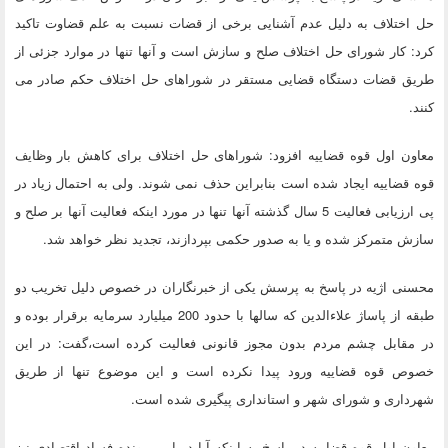
حل اختلاف به دلیل عدم آشنایی برخی از قضات نسبت به علم قضاوت تاکید
کرد: کار شورای حل اختلاف صلح و سازش است و آنها تنها در موارد جزئی از
طریق قضات دستگاه قضایی مستقر در شوراهای حل اختلاف حکم صادر می
کنند.
معاون اول قوه قضاییه افزود: شوراهای حل اختلاف برای کاهش بار وظایف
قوه قضاییه ایجاد شده است بنابراین حذف نمی شوند. ولی به احتمال زیاد در
پی ارزیابی فعالیت 5 سال گذشته آنها تنها در مورد اینکه فعالیت آنها بر صلح و
سازش متمرکز شده و یا به صدور حکمی بپردازند، تجدید نظر خواهد شد.
محسنی اژیه در پاسخ به پرسش یکی از خبرنگاران در خصوص دلیل تخریب دو
طبقه از پاساژ علاءالدین که سالها با حدود 200 میلیارد سرمایه برقرار بوده و
در مقابل چشم مردم بدون مجوز قانونی فعالیت کرده است،گفت: در این
خصوص قوه قضاییه ورود پیدا نکرده است و این موضوع تنها از طریق
شهرداری و شورای شهر و استانداری پیگیری شده است.
معاون اول قوه قضاییه در پاسخ به اینکه آیا در این پرونده فساد اقتصادی نیز