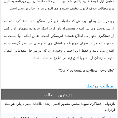
معاون اول قوه قضاییه یادآور شد: براساس گفته دادستان این روزنامه به دلیل
درج مطالب خلاف قانون توقیف شده و هم اکنون نیز در حال بررسی است.
وی در پاسخ به این پرسش که خانواده خبرنگار دستگیر شده ادعا کرده اند که
از سرنوشت وی بی اطلاع هستند اذعان کرد: اینکه خانواده متهمان ادعا کنند
از دستگیری متهم بی اطلاع هستند غیرممکن است. ضمن اینکه آنها نسبت به
صدور حکم در دادسرای مربوطه و انتقال وی به زندان در نظر گرفته شده
اطلاع می یابند و فقط این احتمال وجود دارد که در مراحل مقدماتی انتقال
متهم به زندان از بند و یا اتاق زندانی اطلاع نداشته باشند.
"Our President, analytical news site"
مطالب مرتبط:
جدیدترین
مطالب
بازخوانی افشاگری سپهبد محمود منصور افسر ارشد اطلاعات مصر درباره هواپیمای
اوکراینی