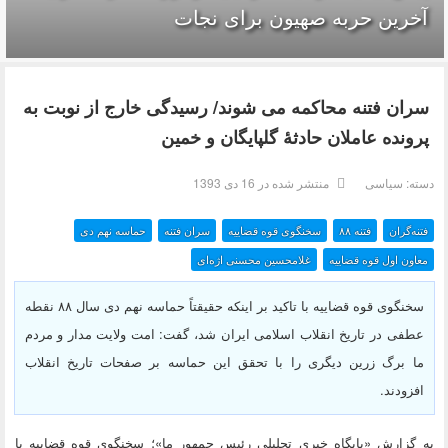
آخرین حربه صهیون برای نجات
سران فتنه محاکمه می شوند/ رسیدگی خارج از نوبت به
پرونده عاملان حادثۀ گلپایگان و خمین
دسته:
سیاسی
منتشر شده در 16 دی 1393
فتنه‌گران
فتنه ۸۸
سخنگوی قوه قضاییه
سران فتنه
حماسه نهم دی
معاون اول قوه قضاییه
غلامحسین محسنی اژه‌ای
سخنگوی قوه قضاییه با تاکید بر اینکه حقیقتاً حماسه نهم دی سال ۸۸ نقطه
عطفی در تاریخ انقلاب اسلامی ایران شد،‌ گفت: امت ولایت مدار و مردم
ما برگ زرین دیگری را با تحقق این حماسه بر صفحات تاریخ انقلاب
افزودند.
به گزارش «پايگاه خبري تحليلي رئيس جمهور ما»؛ سخنگوی قوه قضاییه با