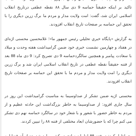
تاکید بر اینکه حقیقتاً حماسه 9 دی سال ۸۸ نقطه عطفی درتاریخ انقلاب
اسلامی ایران شد،‌ گفت: امت ولایت مدار و مردم ما برگ زرین دیگری را با
تحقق این حماسه بر صفحات تاریخ انقلاب افزودند.
به گزارش «پايگاه خبري تحليلي رئيس جمهور ما»؛ غلامحسین محسنی اژه‌ای
در هفتاد و چهارمین نشست خبری خود ضمن گرامیداشت هفته وحدت و میلاد
با سعادت پیامبر و همچنین سالگردحماسه 9 دی تصریح کرد: 9 دی ماه 88 بعد
از فتنه حقیقتاً نقطه عطفی در تاریخ انقلاب اسلامی ایران شد و برگ زرین
دیگری را امت ولایت مدار و مردم ما با تحقق این حماسه بر صفحات تاریخ
انقلاب افزودند.
محسنی اژیه ضمن تشکر از صداوسیما به مناسبت گرامیداشت این روز در
سال جاری افزود: از صداوسیما به خاطر بزرگداشت این حادثه عظیم و از
مردم به خاطر حضور با شعور و با شعار خود در سالگرد حماسه نهم دی تشکر
می کنم چرا که با حضورشان ابعاد مختلفی از فتنه ۸۸ را تبیین کردند.
وی اظهار کرد: در فتنه 88 لطمات زیادی در کشور وارد شد بعد از آن قضایا به