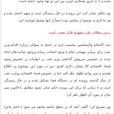
شده و تا به امروز همکاری خوبی بین این دو نهاد وجود داشته است.
وی خاطر نشان کرد: این پرونده در حال رسیدگی است و متهم احضار شده و
هر جا لازم به توضیح از مجلس بوده حتماً از آنها توضیح خواسته ایم.
برخی مطالب علی مطهری قابل تعقیب است
جت الاسلام والمسلمین محسنی اژیه در پاسخ به سوالی درباره اقدام وزیر
نفت برای برپایی مهمانی شام با وجود اصحاب رسانه و وجود شائبه های ایجاد
شده در خصوص سرپوش گذاشتن وزیر نفت بر اتهامات در خصوص وجود
فساد اقتصادی 32 میلیارد دلاری افزود: من در مورد این موضوع بی اطلاع
هستم و نمی توانم اظهار نظر کنم. اما در خصوص فساد اقتصادی وزارت نفت
از سال گذشته پرونده ای در دستگاه قضا تشکیل شده و در حال رسیدگی
است و تا زمانی که برای این پرونده حکم صادر نشود مطابق با قانون نمی
توان در مورد آن اظهار نظر کرد.
وی تصریح کرد: گاهی آنچه که در سطح جامعه شایعه می شود با اصل ماجرا
تفاوت دارد. بنابراین قوه قضاییه در مورد این پرونده نیز تنها براساس