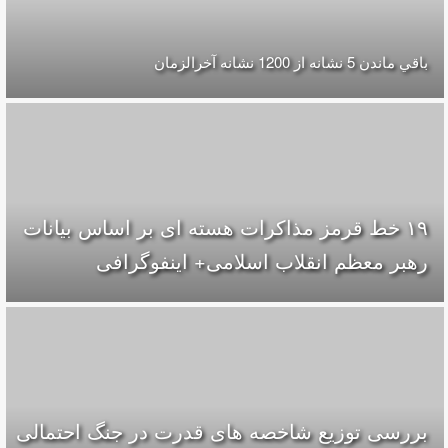
باقي ماندن 5 نشانه از 1200 نشانه‌ آخرالزمان
۱۹ خط قرمز مذاکرات هسته ای بر اساس بیانات
رهبر معظم انقلاب اسلامی+ اینفوگرافی
بررسی توزیع شاخصه های قدرت در جنگ احتمالی