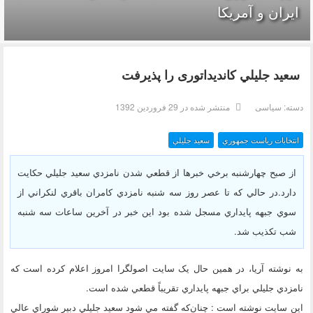
ایران و آمریکا
سعيد جليلي کاندیداتوری را پذیرفت
دسته:
سیاسی
منتشر شده در 29 فروردين 1392
انتخابات رياست جمهوري
سعيد جليلي
از صبح چهارشنبه برخي خبرها از قطعي شدن نامزدي سعيد جليلي حکايت
دارد.در حالي که تا عصر روز سه شنبه نامزدي کامران باقري لنکراني از
سوي جبهه پايداري مسجل شده بود اين خبر در آخرين ساعات سه شنبه
شب تکذيب شد.
به نوشته آریا، در همين حال يک سايت اصولگرا امروز اعلام کرده است که
نامزدي جليلي براي جبهه پايداري تقريباً قطعي شده است.
اين سايت نوشته است : چنان‌که گفته مي شود سعيد جليلي دبير شوراي عالي