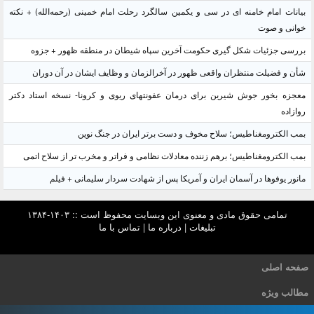
بیانات امام خامنه ای در سی و یکمین سالگرد رحلت امام خمینی (رحمه‌الله) + نکته
خوانی و صوت
بررسی جزئیات شکل گیری حکومت آخرین سپاه شیطان در منطقه ظهور + جزوه
شأن و فضیلت منتظران واقعی ظهور در آخرالزمان و وظایف ایشان در آن دوران
معجزه بخور جوش شیرین برای درمان عفونتهای ریوی و کرونا- نسخه استاد دکتر
روازاده
بمب الکترومغناطیس؛ سلاح مخوف و دست برتر ایران در جنگ نوین
بمب الکترومغناطیس؛ برهم زننده معادلات نظامی و فراتر و مخرب تر از سلاح اتمی
مانور یوفوها در آسمان ایران و آمریکا پس از شهادت سردار سلیمانی + فیلم
تمامی حقوق مادی و معنوی این وبسایت محفوظ است :: ۱۴۰۳-۱۳۸۴
تبلیغات
|
درباره ما
|
تماس با ما
صفحه اصلی
مطالب ویژه