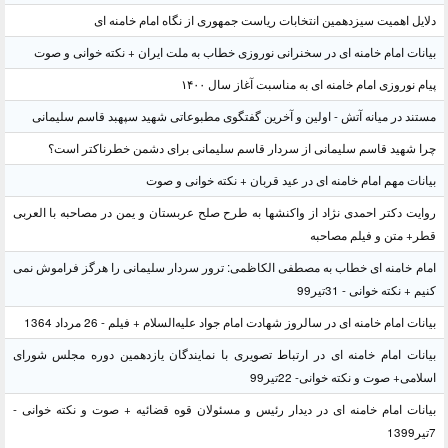
دلایل اهمیت سیزدهمین انتخابات ریاست جمهوری از نگاه امام خامنه ای
بیانات امام خامنه ای در سخنرانی نوروزی خطاب به ملت ایران + نکته خوانی و صوت
پیام نوروزی امام خامنه ای به مناسبت آغاز سال ۱۴۰۰
مستند در میانه آتش - اولین و آخرین گفتگوی مطبوعاتی شهید سپهبد قاسم سلیمانی
چرا شهید قاسم سلیمانی از سردار قاسم سلیمانی برای دشمن خطرناکتر است؟
بیانات مهم امام خامنه ای در عید قربان + نکته خوانی و صوت
روایت دکتر احمدی نژاد از واکنشها به طرح صلح عربستان و یمن در مصاحبه با العربی
قطر+ متن و فیلم مصاحبه
امام خامنه ای خطاب به مصطفی الکاظمی: ترور سردار سلیمانی را هرگز فراموش نمی
کنیم + نکته خوانی - 31تیر99
بیانات امام خامنه ای در سالروز شهادت امام جواد علیه‌السلام + فیلم - 26 مرداد 1364
بیانات امام خامنه ای در ارتباط تصویری با نمایندگان یازدهمین دوره مجلس شورای
اسلامی+ صوت و نکته خوانی- 22تیر99
بیانات امام خامنه ای در دیدار رئیس و مسئولان قوه قضائیه + صوت و نکته خوانی -
7تیر1399