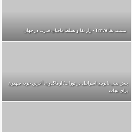
مستند بقا Thrive - راز بقا و تسلط مافیای قدرت در جهان
پیش بینی نابودی اسرائیل در تورات/ آرماگدون، آخرین حربه صهیون
برای نجات