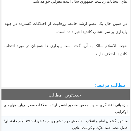
هاي انتخابات رياست جمهوري سال آينده معرفي خواهد شد.
در همين حال يک عضو ارشد جامعه روحانيت از اختلافات گسترده در جبهه
پايداري بر سر انتخاب کانديدا خبر داده است.
حجت الاسلام سالک به آريا گفته است پايداري ها همچنان در مورد انتخاب
کانديدا اختلاف دارند.
مطالب مرتبط:
جدیدترین
مطالب
بازخوانی افشاگری سپهبد محمود منصور افسر ارشد اطلاعات مصر درباره هواپیمای
اوکراینی
منشور گفتمان امام و انقلاب - 7 /بخش دوم : شرح پیام ۱۰ خرداد ۱۳۶۹ امام خامنه ای/
فصل پنجم: حفظ عزّت و کرامت انقلابی