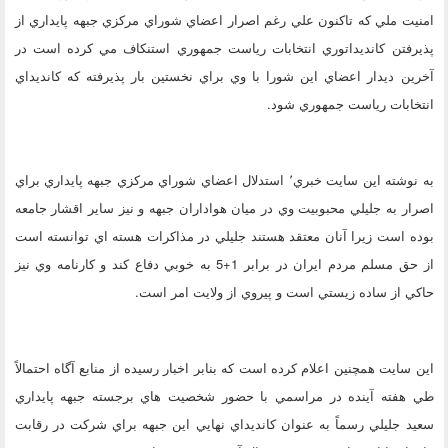
امنيت ملي که تاکنون علي رغم اصرار اعضاي شوراي مرکزي جبهه پايداري از
پذيرفتن کانديداتوري انتخابات رياست جمهوري استنکاف مي کرده است در
آخرين ديدار اعضاي اين شورا با وي براي نخستين بار پذيرفته که کانديداي
انتخابات رياست جمهوري شود.
به نوشته اين سايت خبري٬ استدلال اعضاي شوراي مرکزي جبهه پايداري براي
اصرار به جليلي محبوبيت وي در ميان هواداران جبهه و نيز ساير اقشار جامعه
بوده است زيرا آنان معتقد هستند جليلي در مذاکرات هسته اي توانسته است
از حق مسلم مردم ايران در برابر 1+5 به خوبي دفاع کند و کارنامه وي نيز
حاکي از ساده زيستي است و پيروي از ولايت امر است.
اين سايت همچنين اعلام کرده است که بنابر اخبار رسيده از منابع آگاه احتمالاً
طي هفته آينده در مراسمي با حضور شخصيت هاي برجسته جبهه پايداري
سعيد جليلي رسماً به عنوان کانديداي نهايي اين جبهه براي شرکت در رقابت