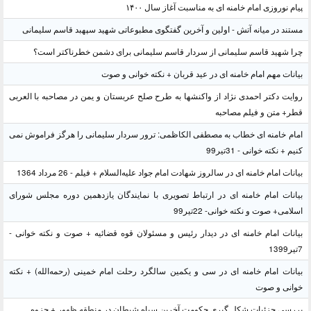
پیام نوروزی امام خامنه ای به مناسبت آغاز سال ۱۴۰۰
مستند در میانه آتش - اولین و آخرین گفتگوی مطبوعاتی شهید سپهبد قاسم سلیمانی
چرا شهید قاسم سلیمانی از سردار قاسم سلیمانی برای دشمن خطرناکتر است؟
بیانات مهم امام خامنه ای در عید قربان + نکته خوانی و صوت
روایت دکتر احمدی نژاد از واکنشها به طرح صلح عربستان و یمن در مصاحبه با العربی
قطر+ متن و فیلم مصاحبه
امام خامنه ای خطاب به مصطفی الکاظمی: ترور سردار سلیمانی را هرگز فراموش نمی
کنیم + نکته خوانی - 31تیر99
بیانات امام خامنه ای در سالروز شهادت امام جواد علیه‌السلام + فیلم - 26 مرداد 1364
بیانات امام خامنه ای در ارتباط تصویری با نمایندگان یازدهمین دوره مجلس شورای
اسلامی+ صوت و نکته خوانی- 22تیر99
بیانات امام خامنه ای در دیدار رئیس و مسئولان قوه قضائیه + صوت و نکته خوانی -
7تیر1399
بیانات امام خامنه ای در سی و یکمین سالگرد رحلت امام خمینی (رحمه‌الله) + نکته
خوانی و صوت
بررسی جزئیات شکل گیری حکومت آخرین سپاه شیطان در منطقه ظهور + جزوه