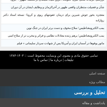
شأن و فضیلت منتظران واقعی ظهور در آخرالزمان و وظایف ایشان در آن دوران
معجزه بخور جوش شیرین برای درمان عفونتهای ریوی و کرونا- نسخه استاد دکتر
روازاده
بمب الکترومغناطیس؛ سلاح مخوف و دست برتر ایران در جنگ نوین
بمب الکترومغناطیس؛ برهم زننده معادلات نظامی و فراتر و مخرب تر از سلاح اتمی
مانور یوفوها در آسمان ایران و آمریکا پس از شهادت سردار سلیمانی + فیلم
تمامی حقوق مادی و معنوی این وبسایت محفوظ است :: ۱۴۰۳-۱۳۸۴
تبلیغات
|
درباره ما
|
تماس با ما
صفحه اصلی
مطالب ویژه
تحلیل و بررسی
یادداشت و مقاله