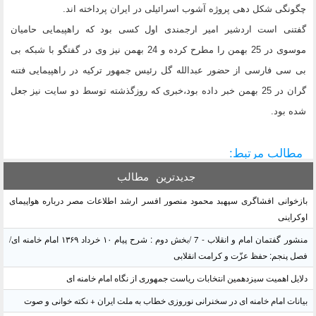
چگونگی شکل دهی پروژه آشوب اسرائیلی در ایران پرداخته اند.
گفتنی است اردشیر امیر ارجمندی اول کسی بود که راهپیمایی حامیان
موسوی در 25 بهمن را مطرح کرده و 24 بهمن نیز وی در گفتگو با شبکه بی
بی سی فارسی از حضور عبدالله گل رئیس جمهور ترکیه در راهپیمایی فتنه
گران در 25 بهمن خبر داده بود،خبری که روزگذشته توسط دو سایت نیز جعل
شده بود.
مطالب مرتبط:
جدیدترین
مطالب
بازخوانی افشاگری سپهبد محمود منصور افسر ارشد اطلاعات مصر درباره هواپیمای
اوکراینی
منشور گفتمان امام و انقلاب - 7 /بخش دوم : شرح پیام ۱۰ خرداد ۱۳۶۹ امام خامنه ای/
فصل پنجم: حفظ عزّت و کرامت انقلابی
دلایل اهمیت سیزدهمین انتخابات ریاست جمهوری از نگاه امام خامنه ای
بیانات امام خامنه ای در سخنرانی نوروزی خطاب به ملت ایران + نکته خوانی و صوت