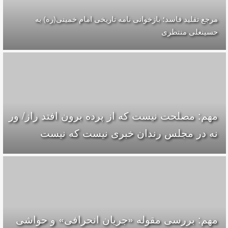
مرجع تقلید فاسد؛ بازخوانی نامه تاریخی امام خمینی(ره) به
حسینعلی منتظری
مهم: مصلحت نیست که از پرده برون افتد راز/ ور
نه در مجلس رندان خبری نیست که نیست
مهم: بررسی مقوله «جریان انحرافی» و حواشی