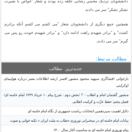
دانشجویان نزدیک محسن رضایی حلقه زده بودند و شعار "خواص با بصیرت
تشکر تشکر" سر می دادند.
همچنین جمع دیگری از دانشجویان شعار "می کشم می کشم آنکه برادرم
کشت" و "برادر شهیدم راهت ادامه دارد" و "برادر شهیدم خونت رو پس می
گیرم" سر می دادند.
مطالب مرتبط:
جدیدترین
مطالب
بازخوانی افشاگری سپهبد محمود منصور افسر ارشد اطلاعات مصر درباره هواپیمای
اوکراینی
منشور گفتمان امام و انقلاب - 7 /بخش دوم : شرح پیام ۱۰ خرداد ۱۳۶۹ امام خامنه ای/
فصل پنجم: حفظ عزّت و کرامت انقلابی
دلایل اهمیت سیزدهمین انتخابات ریاست جمهوری از نگاه امام خامنه ای
بیانات امام خامنه ای در سخنرانی نوروزی خطاب به ملت ایران + نکته خوانی و صوت
پیام نوروزی امام خامنه ای به مناسبت آغاز سال ۱۴۰۰