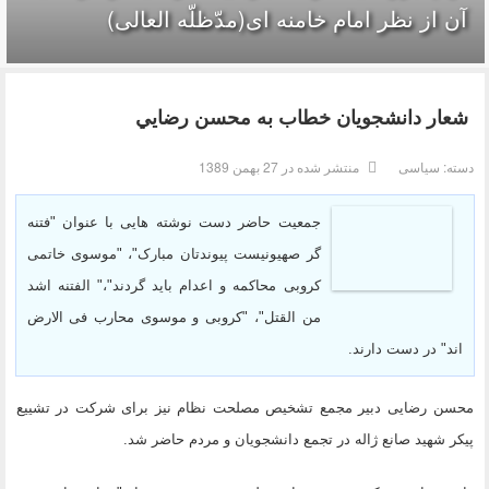
آن از نظر امام خامنه ای(مدّظلّه العالی)
شعار دانشجويان خطاب به محسن رضايي
دسته:
سیاسی
منتشر شده در 27 بهمن 1389
جمعیت حاضر دست نوشته هایی با عنوان "فتنه
گر صهیونیست پیوندتان مبارک"، "موسوی خاتمی
کروبی محاکمه و اعدام باید گردند"،" الفتنه اشد
من القتل"، "کروبی و موسوی محارب فی الارض
اند" در دست دارند.
محسن رضایی دبیر مجمع تشخیص مصلحت نظام نیز برای شرکت در تشییع
پیکر شهید صانع ژاله در تجمع دانشجویان و مردم حاضر شد.