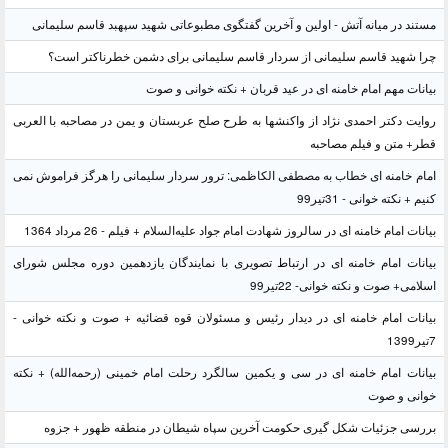
مستند در میانه آتش - اولین و آخرین گفتگوی مطبوعاتی شهید سپهبد قاسم سلیمانی
چرا شهید قاسم سلیمانی از سردار قاسم سلیمانی برای دشمن خطرناکتر است؟
بیانات مهم امام خامنه ای در عید قربان + نکته خوانی و صوت
روایت دکتر احمدی نژاد از واکنشها به طرح صلح عربستان و یمن در مصاحبه با العربی
قطر+ متن و فیلم مصاحبه
امام خامنه ای خطاب به مصطفی الکاظمی: ترور سردار سلیمانی را هرگز فراموش نمی
کنیم + نکته خوانی - 31تیر99
بیانات امام خامنه ای در سالروز شهادت امام جواد علیه‌السلام + فیلم - 26 مرداد 1364
بیانات امام خامنه ای در ارتباط تصویری با نمایندگان یازدهمین دوره مجلس شورای
اسلامی+ صوت و نکته خوانی- 22تیر99
بیانات امام خامنه ای در دیدار رئیس و مسئولان قوه قضائیه + صوت و نکته خوانی -
7تیر1399
بیانات امام خامنه ای در سی و یکمین سالگرد رحلت امام خمینی (رحمه‌الله) + نکته
خوانی و صوت
بررسی جزئیات شکل گیری حکومت آخرین سپاه شیطان در منطقه ظهور + جزوه