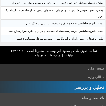
شأن و فضیلت منتظران واقعی ظهور در آخرالزمان و وظایف ایشان در آن دوران
معجزه بخور جوش شیرین برای درمان عفونتهای ریوی و کرونا- نسخه استاد دکتر
روازاده
بمب الکترومغناطیس؛ سلاح مخوف و دست برتر ایران در جنگ نوین
بمب الکترومغناطیس؛ برهم زننده معادلات نظامی و فراتر و مخرب تر از سلاح اتمی
مانور یوفوها در آسمان ایران و آمریکا پس از شهادت سردار سلیمانی + فیلم
تمامی حقوق مادی و معنوی این وبسایت محفوظ است :: ۱۴۰۳-۱۳۸۴
تبلیغات
|
درباره ما
|
تماس با ما
صفحه اصلی
مطالب ویژه
تحلیل و بررسی
یادداشت و مقاله