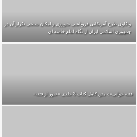
واکاوی طرح آمریکایی فروپاشی شوروی و امکان سنجی تکرار آن در
جمهوری اسلامی ایران از نگاه امام خامنه ای
فتنه خوانی=> متن کامل کتاب 3 جلدی «عبور از فتنه»