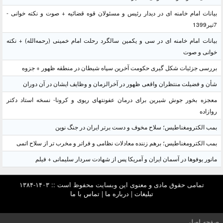
بیانات امام خامنه ای در دیدار رئیس و مسئولان قوه قضائیه + صوت و نکته خوانی -
7تیر1399
بیانات امام خامنه ای در سی و یکمین سالگرد رحلت امام خمینی (رحمه‌الله) + نکته
خوانی و صوت
بررسی جزئیات شکل گیری حکومت آخرین سپاه شیطان در منطقه ظهور + جزوه
شأن و فضیلت منتظران واقعی ظهور در آخرالزمان و وظایف ایشان در آن دوران
معجزه بخور جوش شیرین برای درمان عفونتهای ریوی و کرونا- نسخه استاد دکتر
روازاده
بمب الکترومغناطیس؛ سلاح مخوف و دست برتر ایران در جنگ نوین
بمب الکترومغناطیس؛ برهم زننده معادلات نظامی و فراتر و مخرب تر از سلاح اتمی
مانور یوفوها در آسمان ایران و آمریکا پس از شهادت سردار سلیمانی + فیلم
تمامی حقوق مادی و معنوی این وبسایت محفوظ است :: ۱۴۰۳-۱۳۸۴
تبلیغات
|
درباره ما
|
تماس با ما
صفحه اصلی