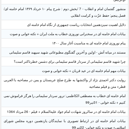
منشور گفتمان امام و انقلاب - 7 /بخش دوم : شرح پیام ۱۰ خرداد ۱۳۶۹ امام خامنه ای/
فصل پنجم: حفظ عزّت و کرامت انقلابی
دلایل اهمیت سیزدهمین انتخابات ریاست جمهوری از نگاه امام خامنه ای
بیانات امام خامنه ای در سخنرانی نوروزی خطاب به ملت ایران + نکته خوانی و صوت
پیام نوروزی امام خامنه ای به مناسبت آغاز سال ۱۴۰۰
مستند در میانه آتش - اولین و آخرین گفتگوی مطبوعاتی شهید سپهبد قاسم سلیمانی
چرا شهید قاسم سلیمانی از سردار قاسم سلیمانی برای دشمن خطرناکتر است؟
بیانات مهم امام خامنه ای در عید قربان + نکته خوانی و صوت
روایت دکتر احمدی نژاد از واکنشها به طرح صلح عربستان و یمن در مصاحبه با العربی
قطر+ متن و فیلم مصاحبه
امام خامنه ای خطاب به مصطفی الکاظمی: ترور سردار سلیمانی را هرگز فراموش نمی
کنیم + نکته خوانی - 31تیر99
بیانات امام خامنه ای در سالروز شهادت امام جواد علیه‌السلام + فیلم - 26 مرداد 1364
بیانات امام خامنه ای در ارتباط تصویری با نمایندگان یازدهمین دوره مجلس شورای
اسلامی+ صوت و نکته خوانی- 22تیر99