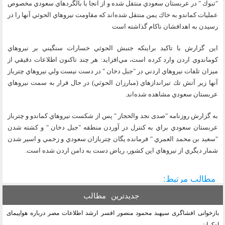
"تبوك " در عربستان سعودي منتقل شده و از آنجا با بالگردهاي سعودي مخصوص
عمليات كماندو به خاك يمن منتقل شده‌اند كه مقاومت نيروهاي الحوثي آنها را در
رسيدن به اهدافشان ناكام گذاشته‌ است
اين گزارش با تاكيد براينكه جنبش الحوثي خسارات سنگيني بر نيروهاي
كوماندوي اردن وارد كرده است، مي‌افزايد: هر چند تاكنون اطلاعات دقيقي از
ميزان تلفات نيروهاي اردني در "جبل دخان " در دست نيست ولي نيروهاي چترباز
آنها زير آتش تك تيراندازهاي (مبارزان الحوثي) در حال فرار به سمت نيروهاي
عربستان سعودي مشاهده شده‌اند.
به گزارش روزنامه "صدى نجد والحجاز " پس از شكست نيروهاي كماندو و چترباز
عربستان سعودي براي به كنترل در آوردن منطقه "جبل دخان " و كشته شدن
"سعيد بن محمد العمري " فرمانده يگان چتربازان سعودي و زخمي و اسير شدن
شمار ديگري از نيروهاي اين كشور، رياض دست به دامن اردن شده است.
مطالب مرتبط:
جدیدترین
مطالب
بازخوانی افشاگری سپهبد محمود منصور افسر ارشد اطلاعات مصر درباره هواپیمای
اوکراینی