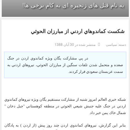
به نام قتل های زنجیره ای به کام برخی ها!
شكست كماندوهاي اردني از مبارزان الحوثي‌
دسته:
سیاسی
منتشر شده در 30 آبان 1388
در پي مشاركت يگان ويژه كماندوي اردن در جنگ
صعده و متحمل شدن تلفات سنگين از مبارزان الحوثي، نيروهاي اردني به
سمت عربستان سعودي فرار كردند.
شبكه خبري العالم امروز شنبه از مشاركت مستقيم يگان ويژه نيروهاي كماندوي
اردني در جنگ عليه جنبش شيعي الحوثي در منطقه كوهستاني "جبل دخان "
شمال خاك يمن خبر داد.
بنابر اين گزارش، نيروهاي كماندوي اردن چند روز پيش (از اردن ) به پادگان