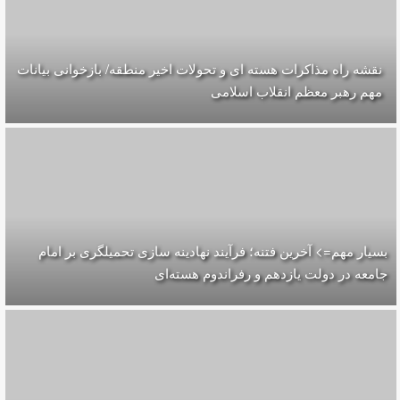
نقشه راه مذاکرات هسته ای و تحولات اخیر منطقه/ بازخوانی بیانات
مهم رهبر معظم انقلاب اسلامی
بسیار مهم=> آخرین فتنه؛ فرآیند نهادینه سازی تحمیلگری بر امام
جامعه در دولت یازدهم و رفراندوم هسته‌ای