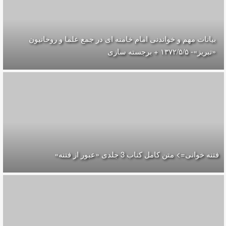
بیانات مهم و خواندنی امام خامنه ای در جمع علما و روحانیون
«تبریز»- ۱۳۷۲/۵/۵ + برجسته سازی
فتنه خوانی=> متن کامل کتاب 3 جلدی «عبور از فتنه»