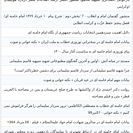
اوکراینی
منشور گفتمان امام و انقلاب - 7 /بخش دوم : شرح پیام ۱۰ خرداد ۱۳۶۹ امام خامنه ای/
فصل پنجم: حفظ عزّت و کرامت انقلابی
دلایل اهمیت سیزدهمین انتخابات ریاست جمهوری از نگاه امام خامنه ای
بیانات امام خامنه ای در سخنرانی نوروزی خطاب به ملت ایران + نکته خوانی و صوت
پیام نوروزی امام خامنه ای به مناسبت آغاز سال ۱۴۰۰
مستند در میانه آتش - اولین و آخرین گفتگوی مطبوعاتی شهید سپهبد قاسم سلیمانی
چرا شهید قاسم سلیمانی از سردار قاسم سلیمانی برای دشمن خطرناکتر است؟
بیانات مهم امام خامنه ای در عید قربان + نکته خوانی و صوت
روایت دکتر احمدی نژاد از واکنشها به طرح صلح عربستان و یمن در مصاحبه با العربی
قطر+ متن و فیلم مصاحبه
امام خامنه ای خطاب به مصطفی الکاظمی: ترور سردار سلیمانی را هرگز فراموش نمی
کنیم + نکته خوانی - 31تیر99
بیانات امام خامنه ای در سالروز شهادت امام جواد علیه‌السلام + فیلم - 26 مرداد 1364
بیانات امام خامنه ای در ارتباط تصویری با نمایندگان یازدهمین دوره مجلس شورای