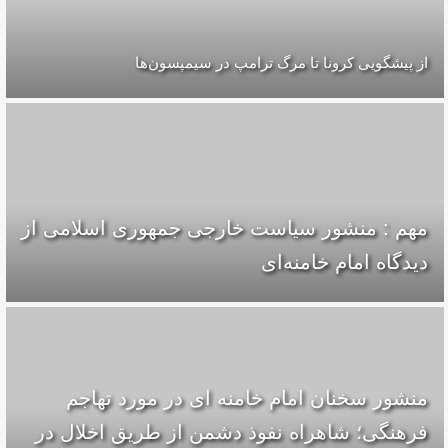
از پیشگویی کرونا تا مرگ ترامپ در سیمپسون‌ها
مهم : منشور سیاست خارجی جمهوری اسلامی از
دیدگاه امام خامنه‌ای
منشور سخنان امام خامنه ای در مورد تهاجم
فرهنگی؛ شاهراه نفوذ دشمن از طریق اخلال در