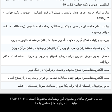
اسلامی+ صوت و نکته خوانی- 22تیر99
بیانات امام خامنه ای در دیدار رئیس و مسئولان قوه قضائیه + صوت و نکته خوانی -
7تیر1399
بیانات امام خامنه ای در سی و یکمین سالگرد رحلت امام خمینی (رحمه‌الله) + نکته
خوانی و صوت
بررسی جزئیات شکل گیری حکومت آخرین سپاه شیطان در منطقه ظهور + جزوه
شأن و فضیلت منتظران واقعی ظهور در آخرالزمان و وظایف ایشان در آن دوران
معجزه بخور جوش شیرین برای درمان عفونتهای ریوی و کرونا- نسخه استاد دکتر
روازاده
بمب الکترومغناطیس؛ سلاح مخوف و دست برتر ایران در جنگ نوین
بمب الکترومغناطیس؛ برهم زننده معادلات نظامی و فراتر و مخرب تر از سلاح اتمی
مانور یوفوها در آسمان ایران و آمریکا پس از شهادت سردار سلیمانی + فیلم
تمامی حقوق مادی و معنوی این وبسایت محفوظ است :: ۱۴۰۳-۱۳۸۴
تبلیغات
|
درباره ما
|
تماس با ما