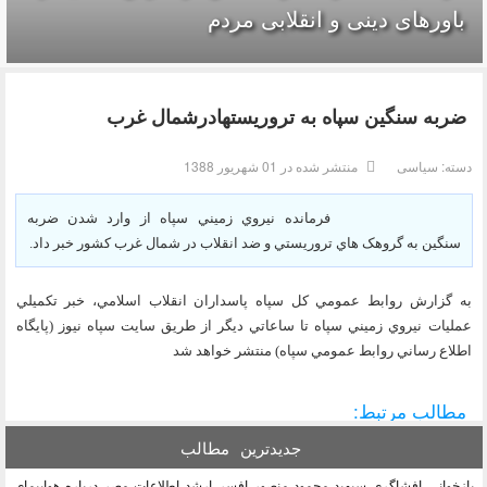
باورهای دینی و انقلابی مردم
ضربه سنگين سپاه به تروريستهادرشمال غرب
دسته:
سیاسی
منتشر شده در 01 شهریور 1388
فرمانده نيروي زميني سپاه از وارد شدن ضربه
سنگين به گروهک هاي تروريستي و ضد انقلاب در شمال غرب کشور خبر داد.
به گزارش روابط عمومي کل سپاه پاسداران انقلاب اسلامي، خبر تکميلي
عمليات نيروي زميني سپاه تا ساعاتي ديگر از طريق سايت سپاه نيوز (پايگاه
اطلاع رساني روابط عمومي سپاه) منتشر خواهد شد
مطالب مرتبط:
جدیدترین
مطالب
بازخوانی افشاگری سپهبد محمود منصور افسر ارشد اطلاعات مصر درباره هواپیمای