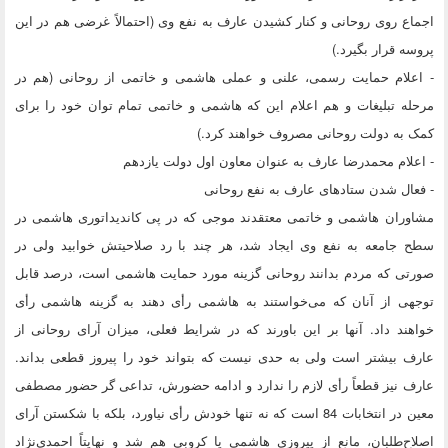
اجماع روی روحانی و کنار کشیدن عارف به نفع وی (احتمالاً غرضی هم در این
پروسه قرار بگیرد.)
- اعلام حمایت رسمی، علنی و عملی هاشمی و خاتمی از روحانی (هم در
مرحله تبلیغات و هم اعلام این که هاشمی و خاتمی تمام توان خود را برای
کمک به دولت روحانی مصروف خواهند کرد.)
- اعلام محمدرضا عارف به عنوان معاون اول دولت یازدهم
- فعال شدن ستادهای عارف به نفع روحانی
مشاوران هاشمی و خاتمی معتقدند موجی که در پی کاندیداتوری هاشمی در
سطح جامعه به نفع وی ایجاد شد، هر چند با رد صلاحیتش خوابید ولی در
صورتی که مردم بدانند روحانی گزینه مورد حمایت هاشمی است، درصد قابل
توجهی از آنان که می‌خواستند به هاشمی رأی دهند به گزینه هاشمی رأی
خواهند داد. آنها بر این باورند که در شرایط فعلی، میزان آرای روحانی از
عارف بیشتر است ولی به حدی نیست که بتواند خود را پیروز قطعی بداند.
عارف نیز قطعاً رأی لازم را ندارد و ادامه حضورش، تداعی گر حضور مصطفی
معین در انتخابات 84 است که نه تنها خودش رأی نیاورد، بلکه با شکستن آرای
اصلاح‌طلبان، مانع از پیروزی هاشمی یا کروبی هم شد و نهایتاً احمدی‌نژاد