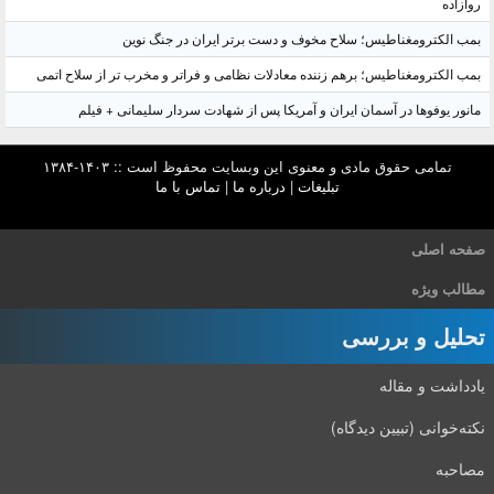
روازاده
بمب الکترومغناطیس؛ سلاح مخوف و دست برتر ایران در جنگ نوین
بمب الکترومغناطیس؛ برهم زننده معادلات نظامی و فراتر و مخرب تر از سلاح اتمی
مانور یوفوها در آسمان ایران و آمریکا پس از شهادت سردار سلیمانی + فیلم
تمامی حقوق مادی و معنوی این وبسایت محفوظ است :: ۱۴۰۳-۱۳۸۴
تبلیغات
|
درباره ما
|
تماس با ما
صفحه اصلی
مطالب ویژه
تحلیل و بررسی
یادداشت و مقاله
نکته‌خوانی (تبیین دیدگاه)
مصاحبه