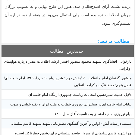
برنده تشتت آرای اصلاح‌طلبان شد. هنوز این طرح نهایی و به تصویب بزرگان
جریان اصلاحات نرسیده است ولی احتمال می‌رود در هفته آینده، درباره آن
تصمیم‌گیری شود.
مطالب مرتبط:
جدیدترین
مطالب
بازخوانی افشاگری سپهبد محمود منصور افسر ارشد اطلاعات مصر درباره هواپیمای
اوکراینی
منشور گفتمان امام و انقلاب - 7 /بخش دوم : شرح پیام ۱۰ خرداد ۱۳۶۹ امام خامنه ای/
فصل پنجم: حفظ عزّت و کرامت انقلابی
دلایل اهمیت سیزدهمین انتخابات ریاست جمهوری از نگاه امام خامنه ای
بیانات امام خامنه ای در سخنرانی نوروزی خطاب به ملت ایران + نکته خوانی و صوت
پیام نوروزی امام خامنه ای به مناسبت آغاز سال ۱۴۰۰
مستند در میانه آتش - اولین و آخرین گفتگوی مطبوعاتی شهید سپهبد قاسم سلیمانی
چرا شهید قاسم سلیمانی از سردار قاسم سلیمانی برای دشمن خطرناکتر است؟