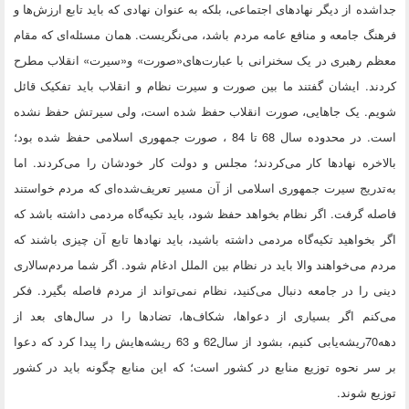
جداشده از دیگر نهادهای اجتماعی، بلکه به عنوان نهادی که باید تابع ارزش‌ها و
فرهنگ جامعه و منافع عامه مردم باشد، می‌نگریست. همان مسئله‌ای که مقام
معظم رهبری در یک سخنرانی با عبارت‌های«صورت» و«سیرت» انقلاب مطرح
کردند. ایشان گفتند ما بین صورت و سیرت نظام و انقلاب باید تفکیک قائل
شویم. یک جاهایی، صورت انقلاب حفظ شده است، ولی سیرتش حفظ نشده
است. در محدوده سال 68 تا 84 ، صورت جمهوری اسلامی حفظ شده بود؛
بالاخره نهادها کار می‌کردند؛ مجلس و دولت کار خودشان را می‌کردند. اما
به‌تدریج سیرت جمهوری اسلامی از آن مسیر تعریف‌شده‌ای که مردم خواستند
فاصله گرفت. اگر نظام بخواهد حفظ شود، باید تکیه‌گاه مردمی داشته باشد که
اگر بخواهید تکیه‌گاه مردمی داشته باشید، باید نهادها تابع آن چیزی باشند که
مردم می‌خواهند والا باید در نظام بین الملل ادغام شود. اگر شما مردم‌سالاری
دینی را در جامعه دنبال می‌کنید، نظام نمی‌تواند از مردم فاصله بگیرد. فکر
می‌کنم اگر بسیاری از دعواها، شکاف‌ها، تضادها را در سال‌های بعد از
دهه70ریشه‌یابی کنیم، بشود از سال62 و 63 ریشه‌هایش را پیدا کرد که دعوا
بر سر نحوه توزیع منابع در کشور است؛ که این منابع چگونه باید در کشور
توزیع شوند.