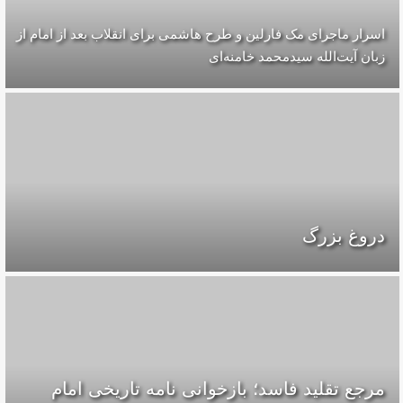
اسرار ماجرای مک فارلین و طرح هاشمی برای انقلاب بعد از امام از
زبان آیت‌الله سیدمحمد خامنه‌ای
دروغ بزرگ
مرجع تقلید فاسد؛ بازخوانی نامه تاریخی امام