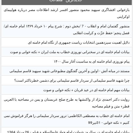
بازخوانی افشاگری سپهبد محمود منصور افسر ارشد اطلاعات مصر درباره هواپیمای
اوکراینی
منشور گفتمان امام و انقلاب - 7 /بخش دوم : شرح پیام ۱۰ خرداد ۱۳۶۹ امام خامنه ای/
فصل پنجم: حفظ عزّت و کرامت انقلابی
دلایل اهمیت سیزدهمین انتخابات ریاست جمهوری از نگاه امام خامنه ای
بیانات امام خامنه ای در سخنرانی نوروزی خطاب به ملت ایران + نکته خوانی و صوت
پیام نوروزی امام خامنه ای به مناسبت آغاز سال ۱۴۰۰
مستند در میانه آتش - اولین و آخرین گفتگوی مطبوعاتی شهید سپهبد قاسم سلیمانی
چرا شهید قاسم سلیمانی از سردار قاسم سلیمانی برای دشمن خطرناکتر است؟
بیانات مهم امام خامنه ای در عید قربان + نکته خوانی و صوت
روایت دکتر احمدی نژاد از واکنشها به طرح صلح عربستان و یمن در مصاحبه با العربی
قطر+ متن و فیلم مصاحبه
امام خامنه ای خطاب به مصطفی الکاظمی: ترور سردار سلیمانی را هرگز فراموش نمی
کنیم + نکته خوانی - 31تیر99
بیانات امام خامنه ای در سالروز شهادت امام جواد علیه‌السلام + فیلم - 26 مرداد 1364