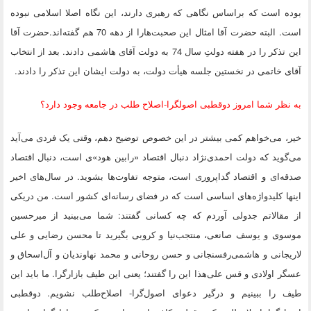
بوده است که براساس نگاهی که رهبری دارند، این نگاه اصلا اسلامی نبوده
است. البته حضرت آقا امثال این صحبت‌هارا از دهه 70 هم گفته‌اند.حضرت آقا
این تذکر را در هفته دولتِ سال 74 به دولت آقای‌ هاشمی دادند. بعد از انتخاب
آقای خاتمی در نخستین جلسه هیأت دولت، به دولت ایشان این تذکر را دادند.
به نظر شما امروز دوقطبی اصولگرا-اصلاح طلب در جامعه وجود دارد؟
خیر، می‌خواهم کمی بیشتر در این خصوص توضیح دهم، وقتی یک فردی می‌آید
می‌گوید که دولت احمدی‌نژاد دنبال اقتصاد «رابین هود»ی است، دنبال اقتصاد
صدقه‌ای و اقتصاد گداپروری است، متوجه تفاوت‌ها بشوید. در سال‌های اخیر
اینها کلیدواژه‌های اساسی است که در فضای رسانه‌ای کشور است. من دریکی
از مقالاتم جدولی آوردم که چه کسانی گفتند: شما می‌بینید از میرحسین
موسوی و یوسف صانعی، منتجب‌نیا و کروبی بگیرید تا محسن رضایی و علی
لاریجانی و‌ هاشمی‌رفسنجانی و حسن روحانی و محمد نهاوندیان و آل‌اسحاق و
عسگر اولادی و قس علی‌هذا این را گفتند؛ یعنی این طیف بازارگرا. ما باید این
طیف را ببینیم و درگیر دعوای اصول‌گرا- اصلاح‌طلب نشویم. دوقطبی