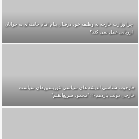
چرا وزارت خارجه به وظیفه خود درقبال پیام امام خامنه‌ای به جوانان
اروپایی عمل نمی کند؟
چارچوب شناسی اندیشه های سیاسی تئوریسین‌های سیاست
خارجی دولت یازدهم-1: "محمود سریع‌القلم‌"