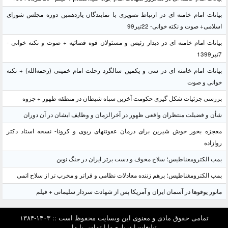
بیانات امام خامنه ای در ارتباط تصویری با نمایندگان یازدهمین دوره مجلس شورای
اسلامی+ صوت و نکته خوانی- 22تیر99
بیانات امام خامنه ای در دیدار رئیس و مسئولان قوه قضائیه + صوت و نکته خوانی -
7تیر1399
بیانات امام خامنه ای در سی و یکمین سالگرد رحلت امام خمینی (رحمه‌الله) + نکته
خوانی و صوت
بررسی جزئیات شکل گیری حکومت آخرین سپاه شیطان در منطقه ظهور + جزوه
شأن و فضیلت منتظران واقعی ظهور در آخرالزمان و وظایف ایشان در آن دوران
معجزه بخور جوش شیرین برای درمان عفونتهای ریوی و کرونا- نسخه استاد دکتر
روازاده
بمب الکترومغناطیس؛ سلاح مخوف و دست برتر ایران در جنگ نوین
بمب الکترومغناطیس؛ برهم زننده معادلات نظامی و فراتر و مخرب تر از سلاح اتمی
مانور یوفوها در آسمان ایران و آمریکا پس از شهادت سردار سلیمانی + فیلم
تمامی حقوق مادی و معنوی این وبسایت محفوظ است :: ۱۴۰۳-۱۳۸۴
تبلیغات
|
درباره ما
|
تماس با ما