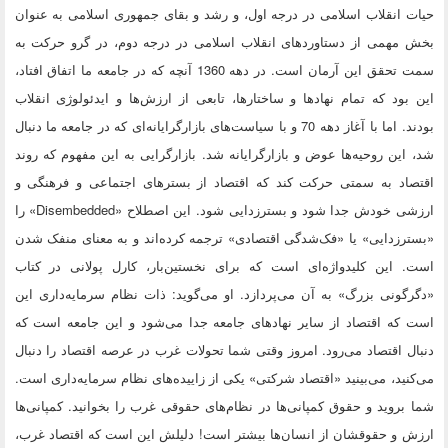
حیات انقلاب اسلامی در درجه اول، و رشد و بقای جمهوری اسلامی به عنوان
بخش مهمی از دستاوردهای انقلاب اسلامی در درجه دوم، در گرو حرکت به
سمت تحقق این آرمان است. در دهه 1360 آنچه که در جامعه ما اتفاق افتاد،
این بود که تمام نهادها و ساختارها، تابعی از ارزش‌ها و ایدئولوژی انقلاب
بودند. اما با آغاز دهه 70 و با سیاست‌های بازارگرایانه‌ای که در جامعه ما دنبال
شد، این روحیه‌ها عوض و بازارگرایانه شد. بازارگرایی به این مفهوم که روند
اقتصاد به سمتی حرکت کند که اقتصاد از بسترهای اجتماعی و فرهنگی و
ارزشی خودش جدا شود و بسترزدایی شود. این اصطلاح «Disembedded» را
«بسترزدایی» یا «فک‌شدگی اقتصادی» ترجمه کرده‌اند و به معنای منفک شدن
است. این کلیدواژه‌ای است که برای نخستین‌بار، کارل پولانی در کتاب
«دگرگونی بزرگ» به آن می‌پردازد. او می‌گوید: ذات نظام سرمایه‌داری این
است که اقتصاد از سایر نهادهای جامعه جدا می‌شود و این جامعه است که
دنبال اقتصاد می‌رود. امروز وقتی شما تحولات غرب در عرصه اقتصاد را دنبال
می‌کنید، می‌بینید «اقتصاد شرکتی» یکی از زاییده‌های نظام سرمایه‌داری است.
شما بروید و حقوق کمپانی‌ها در نظام‌های حقوقی غرب را بخوانید. کمپانی‌ها
ارزش و حقوقشان از انسان‌ها بیشتر است! دلیلش این است که اقتصاد غرب،