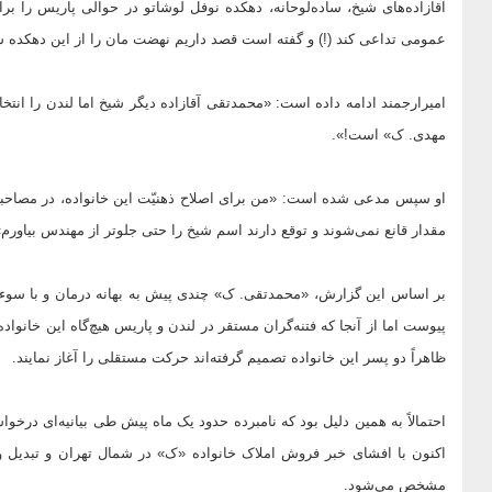
عمومی تداعی کند (!) و گفته است قصد داریم نهضت مان را از این دهکده ش
امیرارجمند ادامه داده است: «محمدتقی آقازاده دیگر شیخ اما لندن را انتخ
مهدی. ک» است!».
او سپس مدعی شده است: «من برای اصلاح ذهنیّت این خانواده، در مصاحبه‌ها
مقدار قانع نمی‌شوند و توقع دارند اسم شیخ را حتی جلوتر از مهندس بیاورم»
بر اساس این گزارش، «محمدتقی. ک» چندی پیش به بهانه درمان و با سوءاس
پیوست اما از آنجا که فتنه‌گران مستقر در لندن و پاریس هیچ‌گاه این خانواده ر
ظاهراً دو پسر این خانواده تصمیم گرفته‌اند حرکت مستقلی را آغاز نمایند.
احتمالاً به همین دلیل بود که نامبرده حدود یک ماه پیش طی بیانیه‌ای درخو
اکنون با افشای خبر فروش املاک خانواده «ک» در شمال تهران و تبدیل و
مشخص می‌شود.