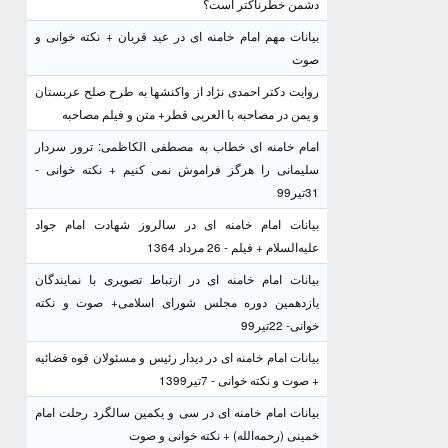
دشمن خطرناکتر است؟
بیانات مهم امام خامنه ای در عید قربان + نکته خوانی و
صوت
روایت دکتر احمدی نژاد از واکنشها به طرح صلح عربستان
و یمن در مصاحبه با العربی قطر+ متن و فیلم مصاحبه
امام خامنه ای خطاب به مصطفی الکاظمی: ترور سردار
سلیمانی را هرگز فراموش نمی کنیم + نکته خوانی -
31تیر99
بیانات امام خامنه ای در سالروز شهادت امام جواد
علیه‌السلام + فیلم - 26 مرداد 1364
بیانات امام خامنه ای در ارتباط تصویری با نمایندگان
یازدهمین دوره مجلس شورای اسلامی+ صوت و نکته
خوانی- 22تیر99
بیانات امام خامنه ای در دیدار رئیس و مسئولان قوه قضائیه
+ صوت و نکته خوانی - 7تیر1399
بیانات امام خامنه ای در سی و یکمین سالگرد رحلت امام
خمینی (رحمه‌الله) + نکته خوانی و صوت