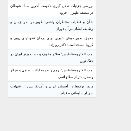
بررسی جزئیات شکل گیری حکومت آخرین سپاه شیطان
در منطقه ظهور + جزوه
شأن و فضیلت منتظران واقعی ظهور در آخرالزمان و
وظایف ایشان در آن دوران
معجزه بخور جوش شیرین برای درمان عفونتهای ریوی و
کرونا- نسخه استاد دکتر روازاده
بمب الکترومغناطیس؛ سلاح مخوف و دست برتر ایران در
جنگ نوین
بمب الکترومغناطیس؛ برهم زننده معادلات نظامی و فراتر
و مخرب تر از سلاح اتمی
مانور یوفوها در آسمان ایران و آمریکا پس از شهادت
سردار سلیمانی + فیلم