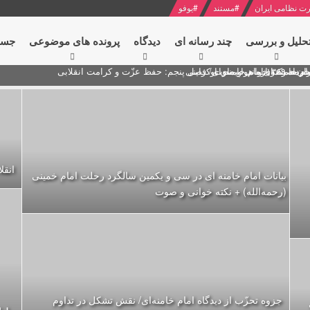
ت نظامی ایران
#
مستند
#
یوفو
حلیل و بررسی
چند رسانه ای
دیدگاه‌
پرونده های موضوعی
جست
ام خامنه ای
ران + نکته خوانی و صوت
 مصر درباره هواپیمای اوکراینی
انقل
بیانات امام خامنه ای در سی و یکمین سالگرد رحلت امام خمینی
(رحمه‌الله) + نکته خوانی و صوت
جزوه تحزّب از دیدگاه امام خامنه‌ای/ نقش تشکل در تداوم