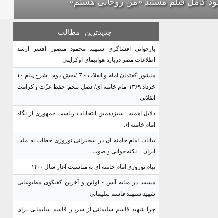
لود کامل فیلم مستند «من روحانی هستم»
جدیدترین
مطالب
بازخوانی افشاگری سپهبد محمود منصور افسر ارشد
اطلاعات مصر درباره هواپیمای اوکراینی
منشور گفتمان امام و انقلاب - 7 /بخش دوم : شرح پیام ۱۰
خرداد ۱۳۶۹ امام خامنه ای/ فصل پنجم: حفظ عزّت و کرامت
انقلابی
دلایل اهمیت سیزدهمین انتخابات ریاست جمهوری از نگاه
امام خامنه ای
بیانات امام خامنه ای در سخنرانی نوروزی خطاب به ملت
ایران + نکته خوانی و صوت
پیام نوروزی امام خامنه ای به مناسبت آغاز سال ۱۴۰۰
مستند در میانه آتش - اولین و آخرین گفتگوی مطبوعاتی
شهید سپهبد قاسم سلیمانی
چرا شهید قاسم سلیمانی از سردار قاسم سلیمانی برای