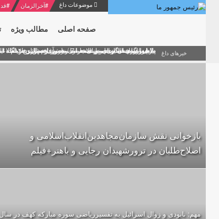
موضوعات داغ
#
آخرالزمان
#
قدر
صفحه اصلی
مطالب ویژه
ت
منشور گفتمان امام و انقلاب - 7 /بخش دوم : شرح پیام ۱۰ خرداد ۱۳۶۹ امام خامنه ای/ فصل پنجم: حفظ عزّت و کرامت انقلابی
پیام نوروزی امام خامنه ای به مناسبت آغاز سال ۱۴۰۰
دلایل اهمیت سیزدهمین انتخابات ریاست جمهوری از نگاه ام
بیانات امام خامنه ای در سخنرانی نوروزی خطاب به ملت ای
بازخوانی افشاگری سپهبد محمود منصور افسر ارشد اطلاعات
خبرهای داغ
بازخوانی نقش سازمان‌مجاهدین‌انقلاب‌اسلامی و
اصلاح‌طلبان در ترورشهیدان رجایی و باهنر+فیلم
مهم: نابودی و زوال اسرائیل به تفسیرریاضی سوره مبارکه کهف در سال