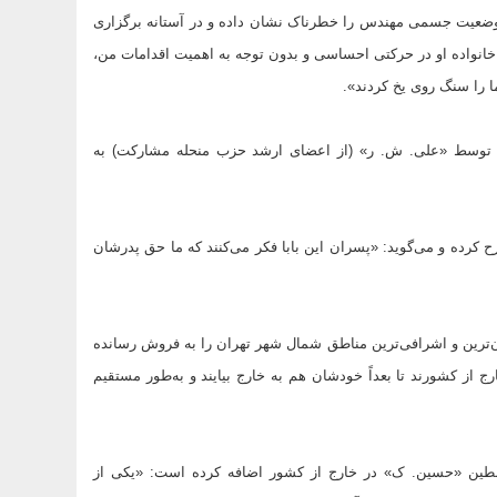
ن را به خط و حتی مصاحبه محکمی هم با BBC کردم تا وضعیت جسمی مهندس را خطرناک نشان داده و در آستانه برگزاری
 خانواده او در حرکتی احساسی و بدون توجه به اهمیت اقدامات من،
 را سنگ روی یخ کردند».
ان توسط «علی. ش. ر» (از اعضای ارشد حزب منحله مشارکت) به
ح کرده و می‌گوید: «پسران این بابا فکر می‌کنند که ما حق پدرشان
ران‌ترین و اشرافی‌ترین مناطق شمال شهر تهران را به فروش رسانده
خارج از کشورند تا بعداً خودشان هم به خارج بیایند و به‌طور مستقیم
نه 88 سپس از قول یکی از مرتبطین «حسین. ک» در خارج از کشور اضافه کرده است: «یکی از