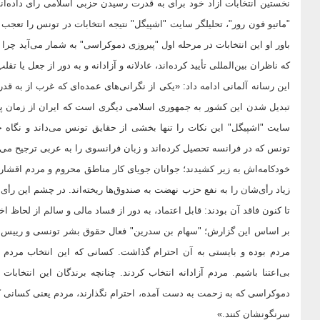
نخستین انتخابات آزاد خود برای به قدرت رسیدن حزبی اسلامی رأی داده‌ان
"ماتیو فون رور"، تحلیلگر سایت "اشپیگل" نتیجه انتخابات در تونس را تعجب ب
که ناظران بین‌المللی تأیید کرده‌اند، عادلانه و آزادانه و به دور از جعل یا 
این رسانه آلمانی ادامه داد: «یکی از نگرانی‌های عمده‌ای که غرب از به 
سایت "اشپیگل" این ‌نکات را تنها بخشی از حقایق تونس می‌داند و نگاه
تونس که در فرانسه تحصیل کرده‌اند و زبان فرانسوی را به عربی ترجیح ‌می‌د
خودکامه‌اش به زیر کشیدند؛ جوانان جویای کار مناطق محروم و مردم اقشار پ
زیاد رأ‌ی‌شان را به نفع حزب نهضت به صندوق‌ها ریخته‌اند. در چشم این 
تا کنون فاقد آن بودند: قابل اعتماد، به دور از فساد مالی و سالم از لحاظ اخ
بر اساس این گزارش؛ "سهام بن سدرین" فعال حقوق بشر تونسی و رییس "شور
مردم بوده و بایستی به آن احترام گذاشت. کسانی که این انتخاب مردم ر
بی‌اعتنا باشیم. مردم آزادانه انتخاب کردند. چنانچه برندگان این انتخ
دموکراسی‌ که به زحمت به دست آمده، احترام نگذارند، مردم یعنی کسانی که د
سرنگونشان کنند.»