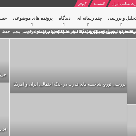
ت نظامی ایران
#
مستند
#
یوفو
حلیل و بررسی
چند رسانه ای
دیدگاه‌
پرونده های موضوعی
جست
ل پنجم: حفظ عزّت و کرامت انقلابی
ای به مناسبت آغاز سال ۱۴۰۰
 انتخابات ریاست جمهوری از نگاه امام خامنه ای
 در سخنرانی نوروزی خطاب به ملت ایران + نکته خوانی و صوت
بد محمود منصور افسر ارشد اطلاعات مصر درباره هواپیمای اوکراینی
جریان
بررسی توزیع شاخصه های قدرت در جنگ احتمالی ایران و آمریکا
برر