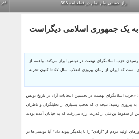
در 
راز حقیقی پیام امام در قطعنامه 598
به یک جمهوری اسلامی دیگراست
 رسیدن حزب اسلامگرای نهضت در تونس ابراز می‌کند، واهمه از
تبدیل شدن این کشور به جمهوری اسلامی دیگری است که ایران از زمان پیروزی انقلاب سال ۵۷ تا کنون تجربه
 تاریخ 26 اکتبر (4 آبان) نوشت: «حزب اسلامگرای نهضت در نخستین انتخابات آزاد در تاریخ تونس
ن‌‌العابدین بن علی از قدرت با کسب بیش از 30 درصد آرا به پیروزی رسید؛ نتیجه‌ای که تعجب بسیاری از تحلیلگران و ناظران
س از سقوط بن‌علی از قدرت، رژه می‌رفت که به خیابان آمده بودند
ی اولیه مردم از "آزادی" را با یکدیگر پیوند داد؟ آیا تونسی‌ها در