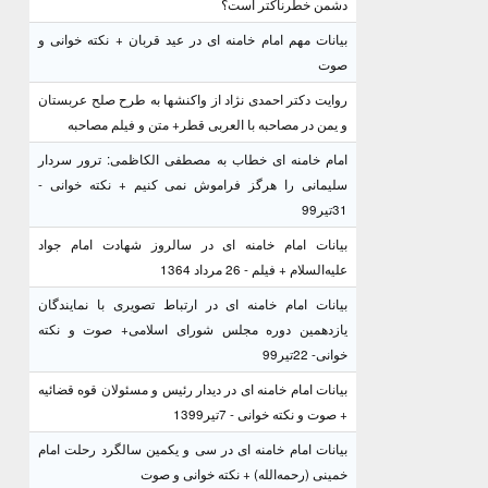
دشمن خطرناکتر است؟
بیانات مهم امام خامنه ای در عید قربان + نکته خوانی و
صوت
روایت دکتر احمدی نژاد از واکنشها به طرح صلح عربستان
و یمن در مصاحبه با العربی قطر+ متن و فیلم مصاحبه
امام خامنه ای خطاب به مصطفی الکاظمی: ترور سردار
سلیمانی را هرگز فراموش نمی کنیم + نکته خوانی -
31تیر99
بیانات امام خامنه ای در سالروز شهادت امام جواد
علیه‌السلام + فیلم - 26 مرداد 1364
بیانات امام خامنه ای در ارتباط تصویری با نمایندگان
یازدهمین دوره مجلس شورای اسلامی+ صوت و نکته
خوانی- 22تیر99
بیانات امام خامنه ای در دیدار رئیس و مسئولان قوه قضائیه
+ صوت و نکته خوانی - 7تیر1399
بیانات امام خامنه ای در سی و یکمین سالگرد رحلت امام
خمینی (رحمه‌الله) + نکته خوانی و صوت