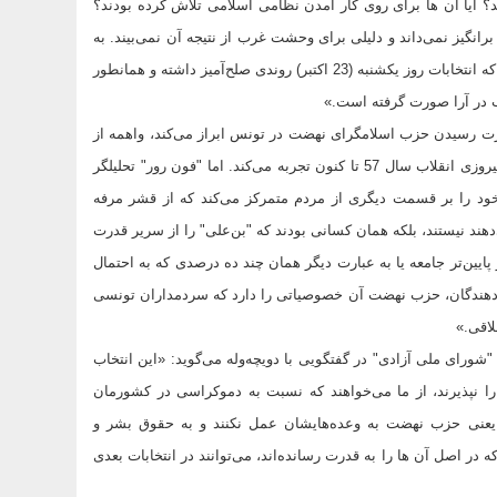
د؟ آیا آن ها برای روی کار آمدن نظامی اسلامی تلاش کرده بودند؟
رانگیز نمی‌داند و دلیلی برای وحشت غرب از نتیجه آن نمی‌بیند. به
باور او این انتخابات در مرحله اول "پیروزی دموکراسی" به شمار می‌آید چرا که انتخابات روز یکشنبه (23 اکتبر) روندی صلح‌آمیز داشته و همانطور
تقلب در آرا صورت گرفته است.»
قدرت رسیدن حزب اسلامگرای نهضت در تونس ابراز می‌کند، واهمه از
تبدیل شدن این کشور به جمهوری اسلامی دیگری است که ایران از زمان پیروزی انقلاب سال 57 تا کنون تجربه می‌کند. اما "فون رور" تحلیلگر
 خود را بر قسمت دیگری از مردم متمرکز می‌کند که از قشر مرفه
هند نیستند، بلکه همان‌ کسانی بودند که "بن‌علی" را از سریر قدرت
ایین‌تر جامعه یا به عبارت دیگر همان چند ده درصدی که به احتمال
رأی‌دهندگان، حزب نهضت آن خصوصیاتی را دارد که سردمداران تونسی
لاقی.»
ای ملی آزادی" در گفتگویی با دویچه‌وله می‌گوید: «این انتخاب
ا نپذیرند، از ما می‌خواهند که نسبت به دموکراسی در کشورمان
ابات یعنی حزب نهضت به وعده‌هایشان عمل نکنند و به حقوق بشر و
ر اصل آن ها را به قدرت رساند‌ه‌اند، می‌توانند در انتخابات بعدی