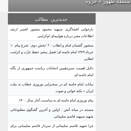
منطقه ظهور + جزوه
جدیدترین
مطالب
بازخوانی افشاگری سپهبد محمود منصور افسر ارشد
اطلاعات مصر درباره هواپیمای اوکراینی
منشور گفتمان امام و انقلاب - 7 /بخش دوم : شرح پیام ۱۰
خرداد ۱۳۶۹ امام خامنه ای/ فصل پنجم: حفظ عزّت و کرامت
انقلابی
دلایل اهمیت سیزدهمین انتخابات ریاست جمهوری از نگاه
امام خامنه ای
بیانات امام خامنه ای در سخنرانی نوروزی خطاب به ملت
ایران + نکته خوانی و صوت
پیام نوروزی امام خامنه ای به مناسبت آغاز سال ۱۴۰۰
مستند در میانه آتش - اولین و آخرین گفتگوی مطبوعاتی
شهید سپهبد قاسم سلیمانی
چرا شهید قاسم سلیمانی از سردار قاسم سلیمانی برای