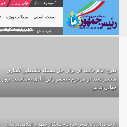
موضوعات داغ
#
آخرالزمان
#
قدر
صفحه اصلی
مطالب ویژه
ت
منشور گفتمان امام و انقلاب - 7 /بخش دوم : شرح پیام ۱۰ خرداد ۱۳۶۹ امام خامنه ای/ فص
پیام نوروزی امام خامنه 
دلایل اهمیت سیزدهمین
بیانات امام خامنه ای
بازخوانی افشاگری سپه
خبرهای داغ
طرح امام خامنه ای برای حل مسئله‌ فلسطین/گفتاری
منتشرنشده از مرحوم غضنفر رکن آبادی به‌مناسبت روز
جهانی قدس
بازخوانی ابعاد فراموش شده پیام بنیانگذار جمهوری اسلامی در پذیرش