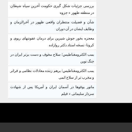
بررسی جزئیات شکل گیری حکومت آخرین سپاه شیطان
در منطقه ظهور + جزوه
شأن و فضیلت منتظران واقعی ظهور در آخرالزمان و
وظایف ایشان در آن دوران
معجزه بخور جوش شیرین برای درمان عفونتهای ریوی و
کرونا- نسخه استاد دکتر روازاده
بمب الکترومغناطیس؛ سلاح مخوف و دست برتر ایران در
جنگ نوین
بمب الکترومغناطیس؛ برهم زننده معادلات نظامی و فراتر
و مخرب تر از سلاح اتمی
مانور یوفوها در آسمان ایران و آمریکا پس از شهادت
سردار سلیمانی + فیلم