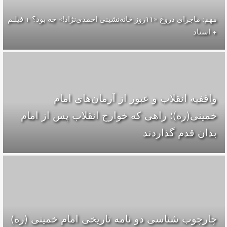
مهم: ماجرای دروغ «۱۱روز خانه‌نشینی احمدی‌نژاد!» چه بود؟ + فیلـم
+ اسناد
واقفیه‌ انقلاب و عبور از آرمان‌های امام
خمینی(ره)؛ راهی که خوارج انقلاب پس از امام
بدان قدم گذاردند
چارچوب شناسی دو نامه تاریخی امام خمینی (ره)