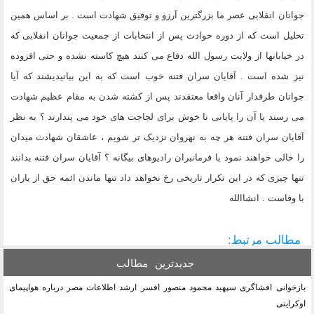
جوانان انقلابی عصر ما بزرگترین آرزو و توفیق شهادت است . بر اساس همین
تحلیل است که از دوره حوادث پس از انتخابات از جمعیت جوانان انقلابی که
در خیابانها از ولایت رسول الله دفاع می کنند هیچ کاسته نشده و حتی افزوده
نیز شده است . آقایان سران فتنه خوب است که به این بیانیدیشند که آیا
جوانان طرفدار آنان واقعا معتقدند پس از کشته شدن به مقام عظیم شهادت
می رسند یا آن را پایانی نا خوش برای لجاجت های خود می پندارند ؟ به نظر
آقایان سران فتنه هر چه به نهروان نزدیک تر شویم ، عاشقان شهادت میدان
را خالی خواهند نمود یا فرمانبران رادیوهای بیگانه ؟ آقایان سران فتنه بدانند
تنها چیزی که در این تکرار تاریخی رخ نخواهد داد تنها ماندن ائمه حق از یاران
با وفاست . انشاالله
مطالب مرتبط:
جدیدترین
مطالب
بازخوانی افشاگری سپهبد محمود منصور افسر ارشد اطلاعات مصر درباره هواپیمای
اوکراینی