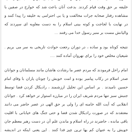
خلیفه بر حق وقت قیام کردند. بدعت آنان باعث شد که خوارج در صفین با
مشاهده رفتار صحابه جرات مخالفت و یا بی احترامی به خلیفه را پیدا کنند و
در نهایت با لجاجت و کوته بینی اسلام را به دست معاویه ای سپردند که
والیانش مست بر منبر رسول خدا می رفتند ...
نتیجه کوتاه بود و ساده ، در دوران رجعت حوادث تاریخی به سر می بریم .
شیعیان مخلص خود را برای نهروان آماده کنند ....
امام راحل فرمودند که مردم عصر ما رشادت هاشان مانند مسلمانان و جوانان
صدر اسلام در رکاب پیامبر بوده و امت خویش را چونان یاران با وفای امام
حسین نامیدند . بر اساس این تحلیل ارزشمند ، رادیکال کردن فضا توسط
جنبش سبز تنها مردم شریف ایران را در مبارزه استوار تر خواهد کرد . جوانان
انقلابی که آیت الله خامنه ای را ولی بر حق الهی در عصر حاضر می دانند
معتقدند که در صورت رادیکال شدن فضا و حتی جنگ های خیابانی با اقلیت
باقی مانده ، حاضرند در راه اسلام و ماندن علم آن در دست رهبر معظم جان
خویش را به عنوان کم بها ترین چیز فدا کنند . این یعنی اینکه در اندیشه