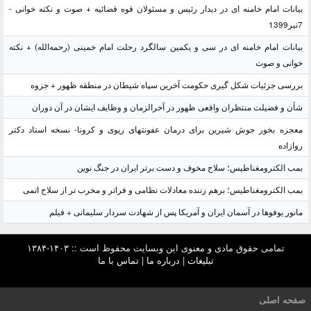
بیانات امام خامنه ای در دیدار رئیس و مسئولان قوه قضائیه + صوت و نکته خوانی -
7تیر1399
بیانات امام خامنه ای در سی و یکمین سالگرد رحلت امام خمینی (رحمه‌الله) + نکته
خوانی و صوت
بررسی جزئیات شکل گیری حکومت آخرین سپاه شیطان در منطقه ظهور + جزوه
شأن و فضیلت منتظران واقعی ظهور در آخرالزمان و وظایف ایشان در آن دوران
معجزه بخور جوش شیرین برای درمان عفونتهای ریوی و کرونا- نسخه استاد دکتر
روازاده
بمب الکترومغناطیس؛ سلاح مخوف و دست برتر ایران در جنگ نوین
بمب الکترومغناطیس؛ برهم زننده معادلات نظامی و فراتر و مخرب تر از سلاح اتمی
مانور یوفوها در آسمان ایران و آمریکا پس از شهادت سردار سلیمانی + فیلم
تمامی حقوق مادی و معنوی این وبسایت محفوظ است :: ۱۴۰۳-۱۳۸۴
تبلیغات
|
درباره ما
|
تماس با ما
صفحه اصلی