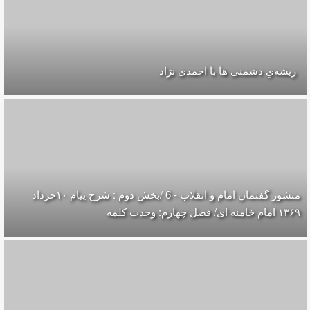
ریشه‌ي دشمنی ها با احمدی نژاد
منشور گفتمان امام و انقلاب - 6 /بخش دوم : شرح پیام ۱۰خرداد
۱۳۶۹ امام خامنه ای/ فصل چهارم: وحدت کلمه