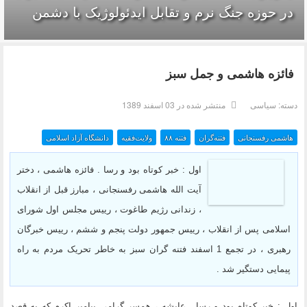
در حوزه جنگ نرم و تقابل ایدئولوژیک با دشمن
فائزه هاشمی و جمل سبز
دسته:
سیاسی
منتشر شده در 03 اسفند 1389
هاشمی رفسنجانی
فتنه‌گران
فتنه ۸۸
ولایت‌فقیه
دانشگاه آزاد اسلامی
اول : خبر کوتاه بود و رسا . فائزه هاشمی ، دختر
آیت الله هاشمی رفسنجانی ، مبارز قبل از انقلاب
، زندانی رژیم طاغوت ، رییس مجلس اول شورای
اسلامی پس از انقلاب ، رییس جمهور دولت پنجم و ششم ، رییس خبرگان
رهبری ، در تجمع 1 اسفند فتنه گران سبز به خاطر تحریک مردم به راه
پیمایی دستگیر شد .
اول : خبر کوتاه بود و رسا . عایشه ، همسر گرامی پیامبر اکرم که به قصد