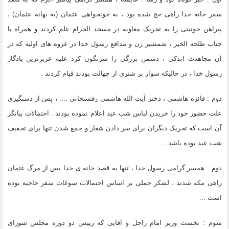
سفر خانه خدا راهی حج شده بود ، به خونخواهی عثمان (به بهانه عثمان) ،
پیراهن خونینی را به تحریک معاویه در مسجد الحرام علم کردند و همراه با
جناب طلحه الخیر ، شمشیر زن و مدافع رسول خدا در غزوه های اولیه که در
آن مجاهدت اندکی ، دشمن بزرگی را سرنگون کرد علیه عزیزترین یادگار
رسول خدا ، در حالیکه سوار بر شتری از جهالت بودند قیام کردند .
دوم : فائزه هاشمی ، دختر آیت الله هاشمی رفسنجانی .... ، پس از دستگیری
علت حضور خود را خریدن لباس شب عید اعلام نموده بودند . احتمالات بیانگر
آن است که تحریک دیگران برای سر دادن شعار و جمع شدن تنها برای تخفیف
شب عید بوده باشد ...
دوم : همسر گرامی رسول خدا ، تنها به قصد خانه ی خدا پس از مرگ عثمان
راهی مکه شدند ، لشکر جملی بر اساس احتمالات سوغات سفر حاجیه بوده
است ...
سوم : نخست وزیر امام راحل و آقایی که رییس دو دوره مجلس شورای