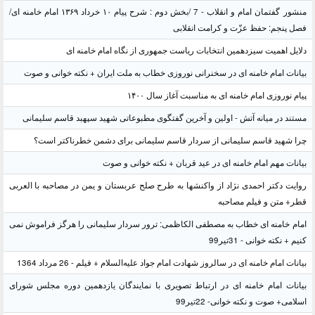
منشور گفتمان امام و انقلاب - 7 /بخش دوم : شرح پیام ۱۰ خرداد ۱۳۶۹ امام خامنه ای/
فصل پنجم: حفظ عزّت و کرامت انقلابی
دلایل اهمیت سیزدهمین انتخابات ریاست جمهوری از نگاه امام خامنه ای
بیانات امام خامنه ای در سخنرانی نوروزی خطاب به ملت ایران + نکته خوانی و صوت
پیام نوروزی امام خامنه ای به مناسبت آغاز سال ۱۴۰۰
مستند در میانه آتش - اولین و آخرین گفتگوی مطبوعاتی شهید سپهبد قاسم سلیمانی
چرا شهید قاسم سلیمانی از سردار قاسم سلیمانی برای دشمن خطرناکتر است؟
بیانات مهم امام خامنه ای در عید قربان + نکته خوانی و صوت
روایت دکتر احمدی نژاد از واکنشها به طرح صلح عربستان و یمن در مصاحبه با العربی
قطر+ متن و فیلم مصاحبه
امام خامنه ای خطاب به مصطفی الکاظمی: ترور سردار سلیمانی را هرگز فراموش نمی
کنیم + نکته خوانی - 31تیر99
بیانات امام خامنه ای در سالروز شهادت امام جواد علیه‌السلام + فیلم - 26 مرداد 1364
بیانات امام خامنه ای در ارتباط تصویری با نمایندگان یازدهمین دوره مجلس شورای
اسلامی+ صوت و نکته خوانی- 22تیر99