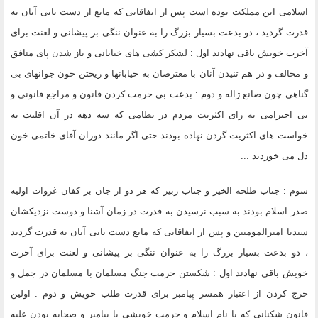
اسلامی این مملکت بوده است پس از اتفاقاتی که مانع از دست یابی آنان به
قدرت گردید ، دو بدعت بسیار بزرگ را به عنوان ننگی بر پیشانی و لعنت برای
آخرت خویش باقی نهادند اول : لشکر کشی های خیابانی و باز شدن پای منافق
و مخالف و در هم تنیدن آنان با معترضان به خیابانها و ریختن خون جوانهای بی
گناهی چون صانع ژاله و دوم : بدعت بی حرمت کردن قانون و مراجع قانونی و
بی احترامی به رای اکثریت مردم در نظامی که سه دهه در آن اقلیت به
خواست های اکثریت گردن نهاده بودند حتی اگر مانند دوران آقای خاتمی خون
دل می خوردند ...
سوم : جناب طلحه الخیر و جناب زبیر که هر دو از جان بر کفان غزوات اولیه
صدر اسلام بودند به سبب نرسیدن به قدرت در زمان آشنا و دوست نزدیکشان
سیدنا امیرالمومنین و پس از اتفاقاتی که مانع دست یابی آنان به قدرت گردید
، دو بدعت بسیار بزرگ را به عنوان ننگی بر پیشانی و لعنت برای آخرت
خویش باقی نهادند اول : شکستن حرمت جنگ مسلمان با مسلمان در جمل و
خرج کردن از اعتبار همسر پیامبر برای قدرت طلب خویش و دوم : اولین
قانون شکنانی که با نام اسلام و حرمت خویشی با پیامبر و صحابه بودن علیه