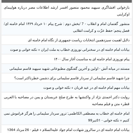
بازخوانی افشاگری سپهبد محمود منصور افسر ارشد اطلاعات مصر درباره هواپیمای
اوکراینی
منشور گفتمان امام و انقلاب - 7 /بخش دوم : شرح پیام ۱۰ خرداد ۱۳۶۹ امام خامنه ای/
فصل پنجم: حفظ عزّت و کرامت انقلابی
دلایل اهمیت سیزدهمین انتخابات ریاست جمهوری از نگاه امام خامنه ای
بیانات امام خامنه ای در سخنرانی نوروزی خطاب به ملت ایران + نکته خوانی و صوت
پیام نوروزی امام خامنه ای به مناسبت آغاز سال ۱۴۰۰
مستند در میانه آتش - اولین و آخرین گفتگوی مطبوعاتی شهید سپهبد قاسم سلیمانی
چرا شهید قاسم سلیمانی از سردار قاسم سلیمانی برای دشمن خطرناکتر است؟
بیانات مهم امام خامنه ای در عید قربان + نکته خوانی و صوت
روایت دکتر احمدی نژاد از واکنشها به طرح صلح عربستان و یمن در مصاحبه با العربی
قطر+ متن و فیلم مصاحبه
امام خامنه ای خطاب به مصطفی الکاظمی: ترور سردار سلیمانی را هرگز فراموش نمی
کنیم + نکته خوانی - 31تیر99
بیانات امام خامنه ای در سالروز شهادت امام جواد علیه‌السلام + فیلم - 26 مرداد 1364