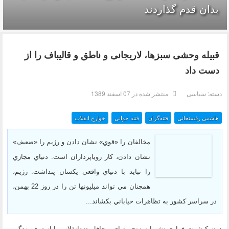
بدان قدم گذاردند
قبیله وحشی سبزها، لاریجانی و ناطق و قالیباف را از
دست داد
دسته:
سیاسی
منتشر شده در 07 اسفند 1389
هاشمی رفسنجانی
فتنه‌گران
فتنه خوانی
خوارج انقلاب
مخالفان را «قوي» نشان دادن و رژيم را «ضعيف»
نشان دادن، كار روياپردازان است. دنياي مجازي
را نبايد با دنياي واقعي يكسان پنداشت. رژيم،
همچنان مي تواند ميليونها تن را در روز 22 بهمن،
در سراسر كشور به تظاهرات خياباني بكشاند...
دون كيشوت فراري نشريات زنجيره اي، محافل ضدانقلاب را از توهم زدگي و