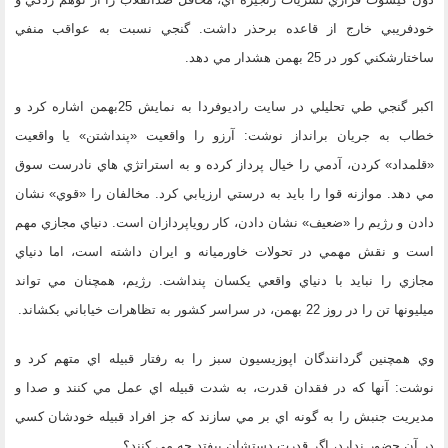
خودفريبي خارج از قاعده برحذر داشت. گنجي نسبت به عواقب منفي
ساختارشكني كور در 25 بهمن هشدار مي دهد.
اكبر گنجي طي تحليلي در سايت راديوفردا به نمايش 25بهمن اشاره كرد و
خطاب به جريان برانداز نوشت: آرزو را واقعيت «پنداشتن» يا واقعيت
«قلمداد» كردن، آدمي را خيال پرداز كرده و به استراتژي هاي نادرست سوق
مي دهد. موازنه قوا را بايد به درستي ارزيابي كرد. مخالفان را «قوي» نشان
دادن و رژيم را «ضعيف» نشان دادن، كار روياپردازان است. دنياي مجازي مهم
است و نقش مهمي در تحولات خاورميانه و ايران داشته است، اما دنياي
مجازي را نبايد با دنياي واقعي يكسان پنداشت. رژيم، همچنان مي تواند
ميليونها تن را در روز 22 بهمن، در سراسر كشور به تظاهرات خياباني بكشاند.
وي همچنين گردانندگان اپوزيسيون سبز را به رفتار قبيله اي متهم كرد و
نوشت: آنها كه در فقدان قدرت، به شدت قبيله اي عمل مي كنند و صدا و
مديريت جنبش را به گونه اي بر مي سازند كه جز افراد قبيله خودشان كسي
در آن حضور ندارد، اگر قدرت دستشان بيفتد چه مي كنند؟