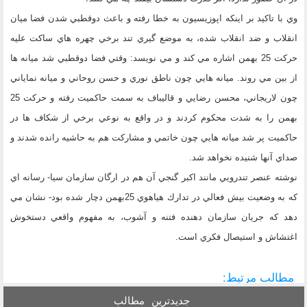
وي با تاكيد بر اينكه اپوزيسيون به خطا رفته و باعث دوقطبي شدن فضا ميان
انقلاب و ضد انقلاب شده، به موضع گيري تند برخي چهره هاي ساكت عليه
حركت 25 بهمن اشاره مي كند و مي نويسد: وقتي فضا دوقطبي شد ميانه ها
از بين مي روند. ميانه هايي چون ناطق نوري و حسن روحاني و ميانه نماياني
چون لاريجاني، محسن رضايي و قاليباف به سمت حاكميت رفته و حركت 25
بهمن را به شدت محكوم كردند و در واقع به نوعي برخي از شكاف ها در
حاكميت پر شد ميانه هايي چون خاتمي و مشاركت هم به حاشيه رانده شدند و
صداي آنها شنيده نخواهد شد.
نوشته عنصر تندرويي مانند اكبر گنجي آن هم در ارگان سازمان سيا- رسانه اي
كه به وضعيت بيش فعالي در تدارك هياهوي 25بهمن دچار شده بود- نشان مي
دهد كه جريان سازمان دهنده فتنه و آشوب، به مفهوم واقعي دستخوش
اغتشاش و استيصال فكري است.
مطالب مرتبط:
جدیدترین
مطالب