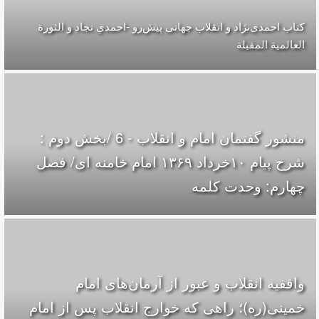
کتاب احمدی‌نژاد و انقلاب جهانی پيش‌رو -احمدي نجاد و الثورة
العالمیة المقبلة
منشور گفتمان امام و انقلاب - 6 /بخش دوم :
شرح پیام ۱۰خرداد ۱۳۶۹ امام خامنه ای/ فصل
چهارم: وحدت کلمه
واقفیه‌ انقلاب و عبور از آرمان‌های امام
خمینی(ره)؛ راهی که خوارج انقلاب پس از امام