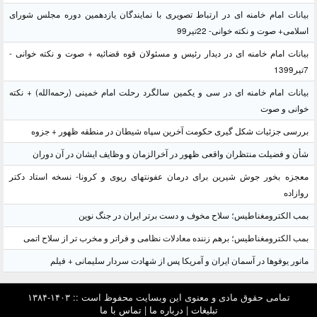
بیانات امام خامنه ای در ارتباط تصویری با نمایندگان یازدهمین دوره مجلس شورای
اسلامی+ صوت و نکته خوانی- 22تیر99
بیانات امام خامنه ای در دیدار رئیس و مسئولان قوه قضائیه + صوت و نکته خوانی -
7تیر1399
بیانات امام خامنه ای در سی و یکمین سالگرد رحلت امام خمینی (رحمه‌الله) + نکته
خوانی و صوت
بررسی جزئیات شکل گیری حکومت آخرین سپاه شیطان در منطقه ظهور + جزوه
شأن و فضیلت منتظران واقعی ظهور در آخرالزمان و وظایف ایشان در آن دوران
معجزه بخور جوش شیرین برای درمان عفونتهای ریوی و کرونا- نسخه استاد دکتر
روازاده
بمب الکترومغناطیس؛ سلاح مخوف و دست برتر ایران در جنگ نوین
بمب الکترومغناطیس؛ برهم زننده معادلات نظامی و فراتر و مخرب تر از سلاح اتمی
مانور یوفوها در آسمان ایران و آمریکا پس از شهادت سردار سلیمانی + فیلم
تمامی حقوق مادی و معنوی این وبسایت محفوظ است :: ۱۴۰۳-۱۳۸۴
تبلیغات
|
درباره ما
|
تماس با ما