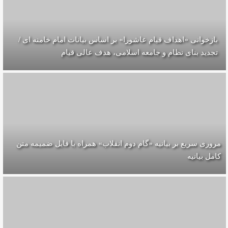
بازخوانی «اهداف قیام عاشورا» بر اساس بیانات امام خامنه ای /
تجدید بنای نظام و جامعه اسلامی، هدف عالی قیام
مروری سریع بر بیانیه «گام دوم انقلاب» همراه با فایل ضمیمه متن
کامل بیانیه