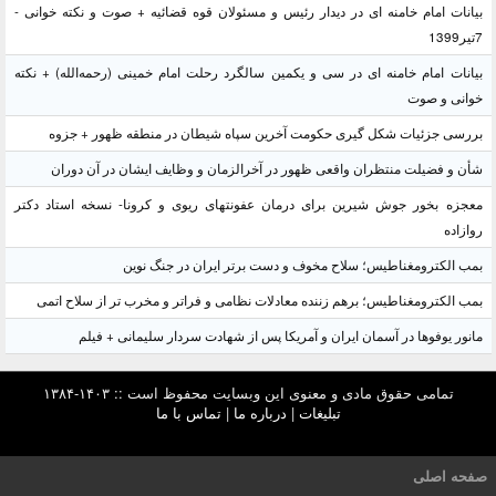
بیانات امام خامنه ای در دیدار رئیس و مسئولان قوه قضائیه + صوت و نکته خوانی -
7تیر1399
بیانات امام خامنه ای در سی و یکمین سالگرد رحلت امام خمینی (رحمه‌الله) + نکته
خوانی و صوت
بررسی جزئیات شکل گیری حکومت آخرین سپاه شیطان در منطقه ظهور + جزوه
شأن و فضیلت منتظران واقعی ظهور در آخرالزمان و وظایف ایشان در آن دوران
معجزه بخور جوش شیرین برای درمان عفونتهای ریوی و کرونا- نسخه استاد دکتر
روازاده
بمب الکترومغناطیس؛ سلاح مخوف و دست برتر ایران در جنگ نوین
بمب الکترومغناطیس؛ برهم زننده معادلات نظامی و فراتر و مخرب تر از سلاح اتمی
مانور یوفوها در آسمان ایران و آمریکا پس از شهادت سردار سلیمانی + فیلم
تمامی حقوق مادی و معنوی این وبسایت محفوظ است :: ۱۴۰۳-۱۳۸۴
تبلیغات
|
درباره ما
|
تماس با ما
صفحه اصلی