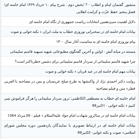
منشور گفتمان امام و انقلاب - 7 /بخش دوم : شرح پیام ۱۰ خرداد ۱۳۶۹ امام خامنه ای/
فصل پنجم: حفظ عزّت و کرامت انقلابی
دلایل اهمیت سیزدهمین انتخابات ریاست جمهوری از نگاه امام خامنه ای
بیانات امام خامنه ای در سخنرانی نوروزی خطاب به ملت ایران + نکته خوانی و صوت
پیام نوروزی امام خامنه ای به مناسبت آغاز سال ۱۴۰۰
مستند در میانه آتش - اولین و آخرین گفتگوی مطبوعاتی شهید سپهبد قاسم سلیمانی
چرا شهید قاسم سلیمانی از سردار قاسم سلیمانی برای دشمن خطرناکتر است؟
بیانات مهم امام خامنه ای در عید قربان + نکته خوانی و صوت
روایت دکتر احمدی نژاد از واکنشها به طرح صلح عربستان و یمن در مصاحبه با العربی
قطر+ متن و فیلم مصاحبه
امام خامنه ای خطاب به مصطفی الکاظمی: ترور سردار سلیمانی را هرگز فراموش نمی
کنیم + نکته خوانی - 31تیر99
بیانات امام خامنه ای در سالروز شهادت امام جواد علیه‌السلام + فیلم - 26 مرداد 1364
بیانات امام خامنه ای در ارتباط تصویری با نمایندگان یازدهمین دوره مجلس شورای
اسلامی+ صوت و نکته خوانی- 22تیر99