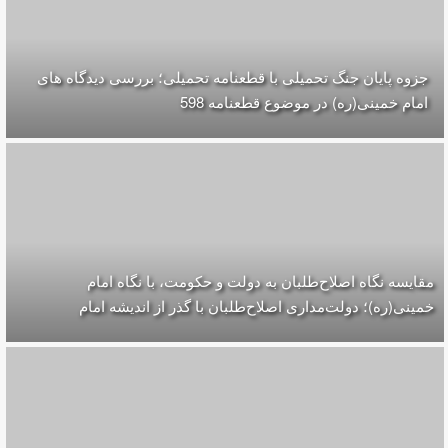
جزوه پایان جنگ تحمیلی با قطعنامه تحمیلی؛ بررسی دیدگاه های
امام خمینی(ره) در موضوع قطعنامه 598
مقایسه‌ نگاه اصلاح‌طلبان به دولت و حکومت، با نگاه امام
خمینی(ره)؛ دولت‌مداری اصلاح‌طلبان با گذر از اندیشه امام