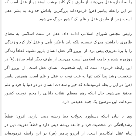
را به اندازه عقل می‌دهند، از طرف دیگر کلید بهشت استفاده از عقل است که
در این رابطه پیامبر (ص) فرموده‌اند بزرگترین پاداش خداوند به بشر عقل
است، زیرا از طریق عقل و علم یک کشور بزرگ می‌شود.
رئیس مجلس شورای اسلامی ادامه داد: عقل در سنت اسلامی به معنای
ظاهری یا داشتن مدرک نیست، بلکه باید با فکر، تأمل و عقل کار کرد و زندگی
را با برنامه‌ریزی پیش برد، از این‌رو اگر عقل انسان بارور نشود، قطعاً زندگی
روزمره شده و جامعه اسلامی آسیب می‌بیند. از طرف دیگر امام صادق (ع) در
این رابطه فرموده است که پایه شخصیت انسان عقل است، از این‌رو اگر
شخصیت رشد پیدا کند، تنها به علت توجه به عقل و علم است. همچنین پیامبر
(ص) در این رابطه فرموده‌اند که خیر و سعادت انسان در دو دنیا با خرد و علم
محقق می‌شود. حال اینکه رهبر معظم انقلاب دانایی را محور توسعه کشور
می‌داند، این موضوع یک جنبه عقیدتی دارد.
وی با بیان اینکه دستاورد تحولات دنیا ریشه دینی دارند، افزود: قطعاً
رشدیافتگی در شخصیت فرد و جامعه ریشه دینی دارد و قطعاً تقویت دین در
پناه عقل امکانپذیر است، از این‌رو پیامبر (ص) در این رابطه فرموده‌اند