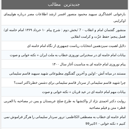
جدیدترین
مطالب
بازخوانی افشاگری سپهبد محمود منصور افسر ارشد اطلاعات مصر درباره هواپیمای
اوکراینی
منشور گفتمان امام و انقلاب - 7 /بخش دوم : شرح پیام ۱۰ خرداد ۱۳۶۹ امام خامنه ای/
فصل پنجم: حفظ عزّت و کرامت انقلابی
دلایل اهمیت سیزدهمین انتخابات ریاست جمهوری از نگاه امام خامنه ای
بیانات امام خامنه ای در سخنرانی نوروزی خطاب به ملت ایران + نکته خوانی و صوت
پیام نوروزی امام خامنه ای به مناسبت آغاز سال ۱۴۰۰
مستند در میانه آتش - اولین و آخرین گفتگوی مطبوعاتی شهید سپهبد قاسم سلیمانی
چرا شهید قاسم سلیمانی از سردار قاسم سلیمانی برای دشمن خطرناکتر است؟
بیانات مهم امام خامنه ای در عید قربان + نکته خوانی و صوت
روایت دکتر احمدی نژاد از واکنشها به طرح صلح عربستان و یمن در مصاحبه با العربی
قطر+ متن و فیلم مصاحبه
امام خامنه ای خطاب به مصطفی الکاظمی: ترور سردار سلیمانی را هرگز فراموش نمی
کنیم + نکته خوانی - 31تیر99