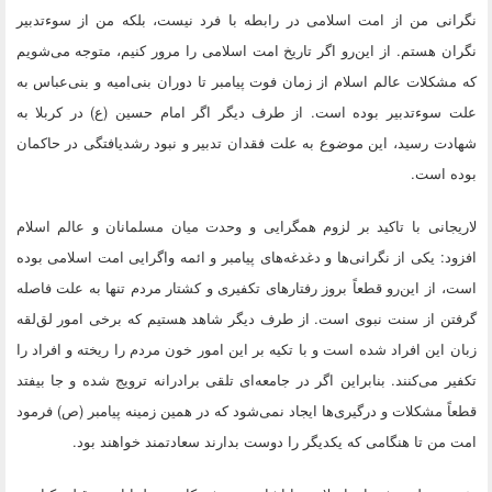
نگرانی من از امت اسلامی در رابطه با فرد نیست، بلکه من از سوءتدبیر
نگران هستم. از این‌رو اگر تاریخ امت اسلامی را مرور کنیم، متوجه می‌شویم
که مشکلات عالم اسلام از زمان فوت پیامبر تا دوران بنی‌امیه و بنی‌عباس به
علت سوءتدبیر بوده است. از طرف دیگر اگر امام حسین (ع) در کربلا به
شهادت رسید، این موضوع به علت فقدان تدبیر و نبود رشدیافتگی در حاکمان
بوده است.
لاریجانی با تاکید بر لزوم همگرایی و وحدت میان مسلمانان و عالم اسلام
افزود: یکی از نگرانی‌ها و دغدغه‌های پیامبر و ائمه واگرایی امت اسلامی بوده
است، از این‌رو قطعاً بروز رفتارهای تکفیری و کشتار مردم تنها به علت فاصله
گرفتن از سنت نبوی است. از طرف دیگر شاهد هستیم که برخی امور لق‌لقه
زبان این افراد شده است و با تکیه بر این امور خون مردم را ریخته و افراد را
تکفیر می‌کنند. بنابراین اگر در جامعه‌ای تلقی برادرانه ترویج شده و جا بیفتد
قطعاً مشکلات و درگیری‌ها ایجاد نمی‌شود که در همین زمینه پیامبر (ص) فرمود
امت من تا هنگامی که یکدیگر را دوست بدارند سعادتمند خواهند بود.