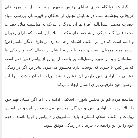
به گزارش «پايگاه خبري تحليلي رئيس جمهور ما» به نقل از مهر، علی
لاریجانی پنجشنبه شب در همایش تجلیل از نخبگان و قهرمانان ورزشی سپاه
حضرت محمد رسول‌الله (ص) تهران بزرگ با تبریک به مناسبت میلاد حضرت
محمد (ص) گفت: یکی از شاخصه‌های مکتب اسلام این است که دارای رهبران
و ائمه است که در این مکتب اشتباه راهی ندارد. از طرف دیگر پیامبر (ص)
اسوه همه مومنان است و همه باید راه ایشان را دنبال کنند و زندگی ما
مسلمانان باید از سیره رسول‌الله پر باشد، از این‌رو از پیامبر (ص) نقل است
که هر کس با چیزی که دوست دارد محشور می‌شود، بنابراین اگر در زندگی
عشقی به اولیای دین داریم آن عشق نباشد لق‌لقه لسان باشد، زیرا این
موضوع هیچ ظرفیتی برای انسان ایجاد نمی‌کند.
نماینده مردم قم در مجلس شورای اسلامی ادامه داد: اما اگر انسان فهم خود
را بالا برده، با اولیای دین و بزرگان محشور می‌شود، از این‌رو بر اساس
روایات و مکتب اسلام، انسان‌ها باید دنباله‌روی راه پیامبر و اولیا باشند تا فهم
خود را در این رابطه بالا ببرند تا در زندگی موفق شوند.