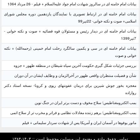
بیانات امام خامنه ای در سالروز شهادت امام جواد علیه‌السلام + فیلم - 26 مرداد 1364
بیانات امام خامنه ای در ارتباط تصویری با نمایندگان یازدهمین دوره مجلس شورای
اسلامی+ صوت و نکته خوانی- 22تیر99
بیانات امام خامنه ای در دیدار رئیس و مسئولان قوه قضائیه + صوت و نکته خوانی -
7تیر1399
بیانات امام خامنه ای در سی و یکمین سالگرد رحلت امام خمینی (رحمه‌الله) + نکته
خوانی و صوت
بررسی جزئیات شکل گیری حکومت آخرین سپاه شیطان در منطقه ظهور + جزوه
شأن و فضیلت منتظران واقعی ظهور در آخرالزمان و وظایف ایشان در آن دوران
معجزه بخور جوش شیرین برای درمان عفونتهای ریوی و کرونا- نسخه استاد دکتر
روازاده
بمب الکترومغناطیس؛ سلاح مخوف و دست برتر ایران در جنگ نوین
بمب الکترومغناطیس؛ برهم زننده معادلات نظامی و فراتر و مخرب تر از سلاح اتمی
مانور یوفوها در آسمان ایران و آمریکا پس از شهادت سردار سلیمانی + فیلم
تمامی حقوق مادی و معنوی این وبسایت محفوظ است :: ۱۴۰۳-۱۳۸۴