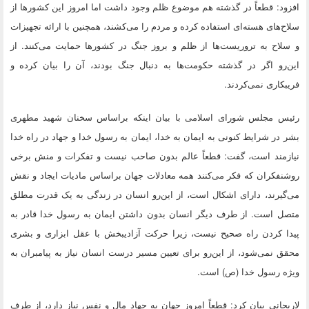
افزود: قطعاً در گذشته هم موضوع ظلم وجود داشت اما امروز این کشورها از
سلاح‌های هسته‌ای استفاده کرده و مردم را می‌کشند، همچنین با ارائه تجهیزات
و سلاح به تروریست‌ها از ظلم و بروز جنگ در کشورها حمایت می‌کنند. از
این‌رو اگر در گذشته حکومت‌ها به دنبال جنگ بودند، آن را بیان کرده و
فریبکاری نمی‌کردند.
رئیس مجلس شورای اسلامی با بیان اینکه براساس سخنان شهید مطهری
بشر در شرایط کنونی به ایمان به خدا، ایمان به رسول خدا و جهاد در راه خدا
نیازمند است، گفت: قطعاً عالم بدون صاحب نیست و تفکرات و منش برخی
روشنفکران که فکر می‌کنند همه معادلات جهان براساس مادیات ایجاد و نقش
می‌گیرند، دارای اشکال است، از این‌رو انسان در زندگی به یک قدرت مطلق
متصل است. از طرف دیگر انسان بدون داشتن ایمان به رسول خدا قادر به
پیدا کردن راه صحیح نیست، زیرا حرکت آزادیبخش با عقل ابزاری و بشری
محقق نمی‌شود، از این‌رو برای تعیین مسیر درست انسان نیاز به پیامبران به
ویژه رسول خدا (ص) است.
لاریجانی بیان کرد: قطعاً امروز جهان به جهاد مال و نفس نیاز دارد، از طرف