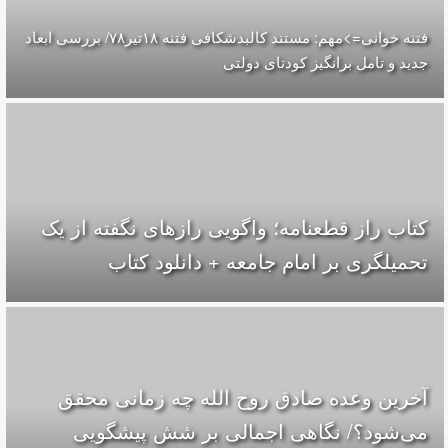
فتنه خوانی=>مهم: مستند کالبدشکافی فتنه ۱۸تير۷۸/ بررسی ابعاد
جدید و تامل برانگیز کودتای دولتی
کتاب راز قطعنامه؛ واگویی رازهای نگفته از یک
تحمیلگری بر امام جامعه + دانلود کتاب
آخرین وعده صادق روح الله چه زمانی محقق
می‌شود؟/ نگاهی اجمالی بر شش پیشگویی