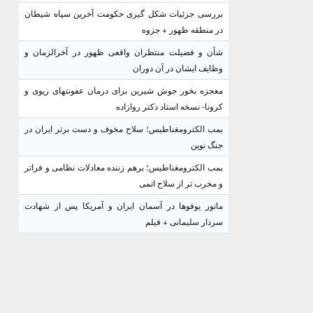
بررسی جزئیات شکل گیری حکومت آخرین سپاه شیطان
در منطقه ظهور + جزوه
شأن و فضیلت منتظران واقعی ظهور در آخرالزمان و
وظایف ایشان در آن دوران
معجزه بخور جوش شیرین برای درمان عفونتهای ریوی و
کرونا- نسخه استاد دکتر روازاده
بمب الکترومغناطیس؛ سلاح مخوف و دست برتر ایران در
جنگ نوین
بمب الکترومغناطیس؛ برهم زننده معادلات نظامی و فراتر
و مخرب تر از سلاح اتمی
مانور یوفوها در آسمان ایران و آمریکا پس از شهادت
سردار سلیمانی + فیلم