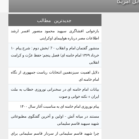
بل آمریکا
جدیدترین
مطالب
بازخوانی افشاگری سپهبد محمود منصور افسر ارشد
اطلاعات مصر درباره هواپیمای اوکراینی
منشور گفتمان امام و انقلاب - 7 /بخش دوم : شرح پیام ۱۰
خرداد ۱۳۶۹ امام خامنه ای/ فصل پنجم: حفظ عزّت و کرامت
انقلابی
دلایل اهمیت سیزدهمین انتخابات ریاست جمهوری از نگاه
امام خامنه ای
بیانات امام خامنه ای در سخنرانی نوروزی خطاب به ملت
ایران + نکته خوانی و صوت
پیام نوروزی امام خامنه ای به مناسبت آغاز سال ۱۴۰۰
مستند در میانه آتش - اولین و آخرین گفتگوی مطبوعاتی
شهید سپهبد قاسم سلیمانی
چرا شهید قاسم سلیمانی از سردار قاسم سلیمانی برای