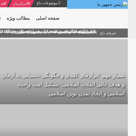
موضوعات داغ
#
آخرالزمان
#
قدر
صفحه اصلی
مطالب ویژه
ت
منشور گفتمان امام و انقلاب - 7 /بخش دوم : شرح پیام ۱۰ خرداد ۱۳۶۹ امام خامنه ای/ فصل پنجم: حفظ عزّت و کرامت انقلابی
پیام نوروزی امام خامنه ای به مناسبت آغاز سال ۱۴۰۰
دلایل اهمیت سیزدهمین انتخابات ریاست جمهوری از نگاه ام
بیانات امام خامنه ای در سخنرانی نوروزی خطاب به ملت ای
بازخوانی افشاگری سپهبد محمود منصور افسر ارشد اطلاعات
خبرهای داغ
بسیار مهم: ابزارهای کلیدی و چگونگی دستیابی به آرمان
و هدف عالی انقلاب اسلامی؛ تشکیل امت واحده‌
اسلامی و ایجاد تمدن نوین اسلامی