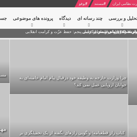
ت نظامی ایران
#
مستند
#
یوفو
حلیل و بررسی
چند رسانه ای
دیدگاه‌
پرونده های موضوعی
جست
ام خامنه ای
ران + نکته خوانی و صوت
 مصر درباره هواپیمای اوکراینی
مستن
چرا وزارت خارجه به وظیفه خود درقبال پیام امام خامنه‌ای به
جوانان اروپایی عمل نمی کند؟
کتاب راز قطعنامه؛ واگویی رازهای نگفته از یک تحمیلگری بر