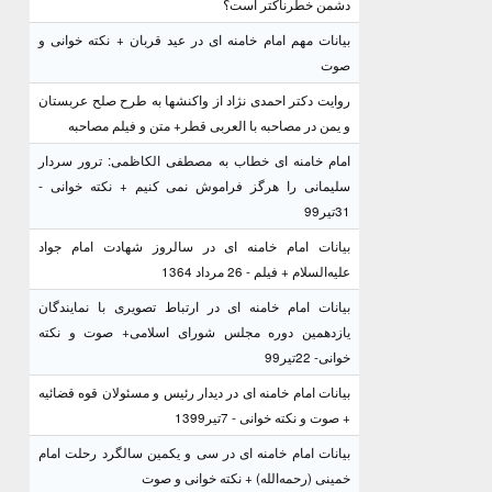
دشمن خطرناکتر است؟
بیانات مهم امام خامنه ای در عید قربان + نکته خوانی و
صوت
روایت دکتر احمدی نژاد از واکنشها به طرح صلح عربستان
و یمن در مصاحبه با العربی قطر+ متن و فیلم مصاحبه
امام خامنه ای خطاب به مصطفی الکاظمی: ترور سردار
سلیمانی را هرگز فراموش نمی کنیم + نکته خوانی -
31تیر99
بیانات امام خامنه ای در سالروز شهادت امام جواد
علیه‌السلام + فیلم - 26 مرداد 1364
بیانات امام خامنه ای در ارتباط تصویری با نمایندگان
یازدهمین دوره مجلس شورای اسلامی+ صوت و نکته
خوانی- 22تیر99
بیانات امام خامنه ای در دیدار رئیس و مسئولان قوه قضائیه
+ صوت و نکته خوانی - 7تیر1399
بیانات امام خامنه ای در سی و یکمین سالگرد رحلت امام
خمینی (رحمه‌الله) + نکته خوانی و صوت