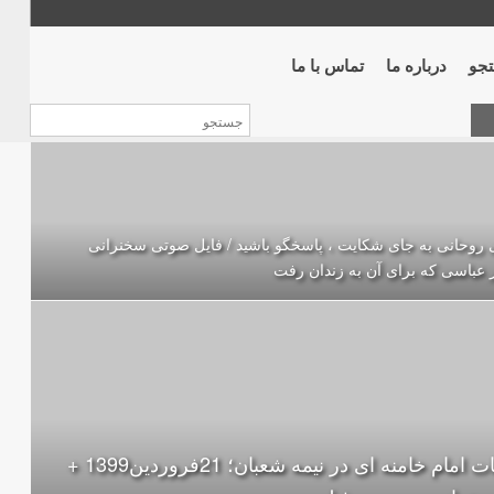
جو
درباره ما
تماس با ما
 روحانی به جای شکایت ، پاسخگو باشید / فایل صوتی سخنرانی
 عباسی که برای آن به زندان رفت
بیانات امام خامنه ای در نیمه شعبان؛ 21فروردین1399 +