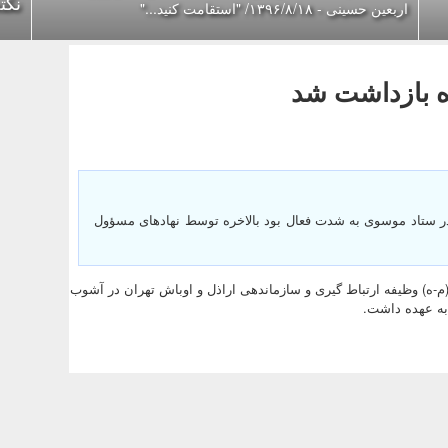
نکت
اربعین حسینی - ۱۳۹۶/۸/۱۸/ "استقامت کنید..."
ره بازداشت شد
 در ستاد موسوى به شدت فعال بود بالاخره توسط نهادهاى مسؤول
(م-ه) وظيفه ارتباط گيرى و سازماندهى اراذل و اوباش تهران در آشوب
 به عهده داشت.