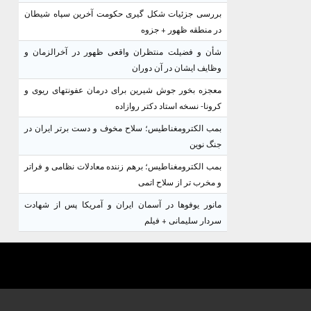
بررسی جزئیات شکل گیری حکومت آخرین سپاه شیطان
در منطقه ظهور + جزوه
شأن و فضیلت منتظران واقعی ظهور در آخرالزمان و
وظایف ایشان در آن دوران
معجزه بخور جوش شیرین برای درمان عفونتهای ریوی و
کرونا- نسخه استاد دکتر روازاده
بمب الکترومغناطیس؛ سلاح مخوف و دست برتر ایران در
جنگ نوین
بمب الکترومغناطیس؛ برهم زننده معادلات نظامی و فراتر
و مخرب تر از سلاح اتمی
مانور یوفوها در آسمان ایران و آمریکا پس از شهادت
سردار سلیمانی + فیلم