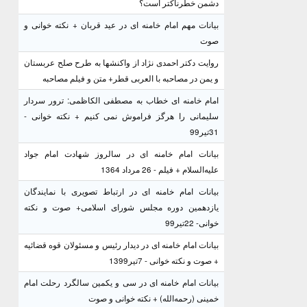
دشمن خطرناکتر است؟
بیانات مهم امام خامنه ای در عید قربان + نکته خوانی و
صوت
روایت دکتر احمدی نژاد از واکنشها به طرح صلح عربستان
و یمن در مصاحبه با العربی قطر+ متن و فیلم مصاحبه
امام خامنه ای خطاب به مصطفی الکاظمی: ترور سردار
سلیمانی را هرگز فراموش نمی کنیم + نکته خوانی -
31تیر99
بیانات امام خامنه ای در سالروز شهادت امام جواد
علیه‌السلام + فیلم - 26 مرداد 1364
بیانات امام خامنه ای در ارتباط تصویری با نمایندگان
یازدهمین دوره مجلس شورای اسلامی+ صوت و نکته
خوانی- 22تیر99
بیانات امام خامنه ای در دیدار رئیس و مسئولان قوه قضائیه
+ صوت و نکته خوانی - 7تیر1399
بیانات امام خامنه ای در سی و یکمین سالگرد رحلت امام
خمینی (رحمه‌الله) + نکته خوانی و صوت