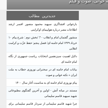
ه خوانی، صوت و فیلم
جدیدترین
مطالب
بازخوانی افشاگری سپهبد محمود منصور افسر ارشد
اطلاعات مصر درباره هواپیمای اوکراینی
منشور گفتمان امام و انقلاب - 7 /بخش دوم : شرح پیام ۱۰
خرداد ۱۳۶۹ امام خامنه ای/ فصل پنجم: حفظ عزّت و کرامت
انقلابی
دلایل اهمیت سیزدهمین انتخابات ریاست جمهوری از نگاه
امام خامنه ای
بیانات امام خامنه ای در سخنرانی نوروزی خطاب به ملت
ایران + نکته خوانی و صوت
پیام نوروزی امام خامنه ای به مناسبت آغاز سال ۱۴۰۰
مستند در میانه آتش - اولین و آخرین گفتگوی مطبوعاتی
شهید سپهبد قاسم سلیمانی
چرا شهید قاسم سلیمانی از سردار قاسم سلیمانی برای