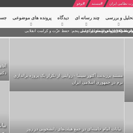
ت نظامی ایران
#
مستند
#
یوفو
حلیل و بررسی
چند رسانه ای
دیدگاه‌
پرونده های موضوعی
جست
ام خامنه ای
ران + نکته خوانی و صوت
 مصر درباره هواپیمای اوکراینی
آقای
دکتر
مستند پرزيدنت آکتور سينما - روایتی از تکرار یک پروژه براندازی
نرم در جمهوری اسلامی ایران
بیانات امام خامنه‌ای در جمع هیئت‌های دانشجویی در روز