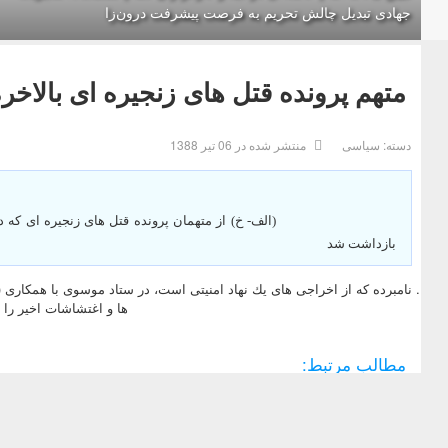
جهادی تبدیل چالش تحریم به فرصت پیشرفت درون‌زا
متهم پرونده قتل هاى زنجيره اى بالاخ
دسته:
سیاسی
منتشر شده در 06 تیر 1388
(الف- خ) از متهمان پرونده قتل هاى زنجيره اى كه
بازداشت شد
. نامبرده كه از اخراجى هاى يك نهاد امنيتى است، در ستاد موسوى با همكارى 
ها و اغتشاشات اخير را
مطالب مرتبط: