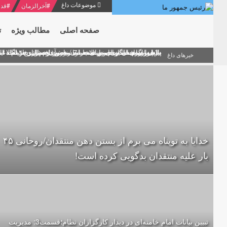
موضوعات داغ
#
آخرالزمان
#
قدر
صفحه اصلی
مطالب ویژه
ت
منشور گفتمان امام و انقلاب - 7 /بخش دوم : شرح پیام ۱۰ خرداد ۱۳۶۹ امام خامنه ای/ فصل پنجم: حفظ عزّت و کرامت انقلابی
پیام نوروزی امام خامنه ای به مناسبت آغاز سال ۱۴۰۰
دلایل اهمیت سیزدهمین انتخابات ریاست جمهوری از نگاه ام
بیانات امام خامنه ای در سخنرانی نوروزی خطاب به ملت ای
بازخوانی افشاگری سپهبد محمود منصور افسر ارشد اطلاعات
خبرهای داغ
خدایا به توپناه می برم از بستن دهن منتقدان/روحانی ۴۵
بار علیه منتقدان بدگویی کرده است!
تبیین بیانات امام خامنه‌ای در دیدار کارگزاران نظام؛قسمت3: مدیریت