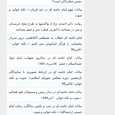
دشمن خطرناکتر است؟
بیانات مهم امام خامنه ای در عید قربان + نکته خوانی و
صوت
روایت دکتر احمدی نژاد از واکنشها به طرح صلح عربستان
و یمن در مصاحبه با العربی قطر+ متن و فیلم مصاحبه
امام خامنه ای خطاب به مصطفی الکاظمی: ترور سردار
سلیمانی را هرگز فراموش نمی کنیم + نکته خوانی -
31تیر99
بیانات امام خامنه ای در سالروز شهادت امام جواد
علیه‌السلام + فیلم - 26 مرداد 1364
بیانات امام خامنه ای در ارتباط تصویری با نمایندگان
یازدهمین دوره مجلس شورای اسلامی+ صوت و نکته
خوانی- 22تیر99
بیانات امام خامنه ای در دیدار رئیس و مسئولان قوه قضائیه
+ صوت و نکته خوانی - 7تیر1399
بیانات امام خامنه ای در سی و یکمین سالگرد رحلت امام
خمینی (رحمه‌الله) + نکته خوانی و صوت