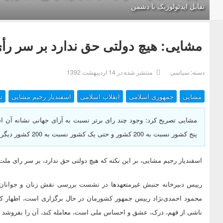
تقابل ایدئولوژیک با دشمن
مشایی: هیچ دولتی حق ندارد بر سر رأ
دسته:
سیاسی
منتشر شده در 14 ارديبهشت 1392
مشایی
جمهوری اسلامی
انقلاب اسلامی
اسفندیار رحیم مشایی
ت
مشایی تصریح کرد: وجود چند رای برتر نسبت به آرای جهانی نشانه آن ا
پنج کشور نسبت به 200 کشور و حتی یک کشور نسبت به 200 کشور دیگر ارجحیت دارد چه توضیحی می‌تواند داشته باشد.
اسفندیار رحیم مشایی، بر این نکته‌ که هیچ دولتی حق ندارد، بر سر رای ملت خ
رییس دبیرخانه جنبش غیرمتعهدها در نشست بررسی نقش زنان و جوانان 
محمود احمدی‌نژاد رییس جمهور کشورمان در حال برگزاری است، اظهار کرد
ناشی از فهم، درک، عشق و احساس ملی است، معامله کند، آن را بفروشد و