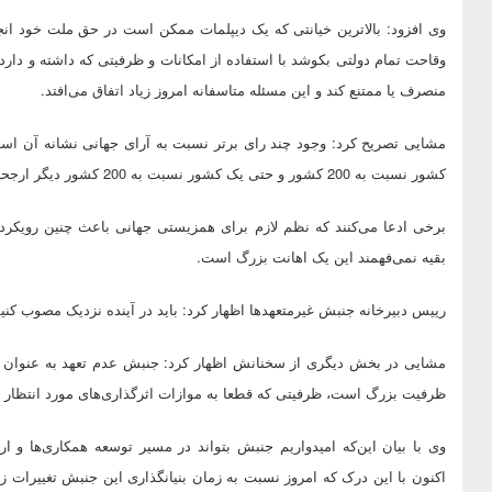
وی افزود: بالاترین خیانتی که یک دیپلمات ممکن است در حق ملت خود انج
وقاحت تمام دولتی بکوشد با استفاده از امکانات و ظرفیتی که داشته و دارد، 
منصرف یا ممتنع کند و این مسئله متاسفانه امروز زیاد اتفاق می‌افتد.
مشایی تصریح کرد: وجود چند رای برتر نسبت به آرای جهانی نشانه آن است
کشور نسبت به 200 کشور و حتی یک کشور نسبت به 200 کشور دیگر ارجحیت دارد چه توضیحی می‌تواند داشته باشد.
برخی ادعا می‌کنند که نظم لازم برای همزیستی جهانی باعث چنین رویکر
بقیه نمی‌فهمند این یک اهانت بزرگ است.
رییس دبیرخانه جنبش غیرمتعهدها اظهار کرد: باید در آینده نزدیک مصوب کنیم ک
مشایی در بخش دیگری از سخنانش اظهار کرد: جنبش عدم تعهد به عنوان د
ظرفیت بزرگ است،‌ ظرفیتی که قطعا به موازات اثرگذاری‌های مورد انتظار 
وی با بیان این‌که امیدواریم جنبش بتواند در مسیر توسعه همکاری‌ها و ار
اکنون با این درک که امروز نسبت به زمان بنیانگذاری این جنبش تغییرات 