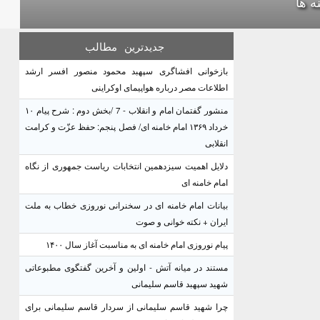
ه ها
جدیدترین
مطالب
بازخوانی افشاگری سپهبد محمود منصور افسر ارشد
اطلاعات مصر درباره هواپیمای اوکراینی
منشور گفتمان امام و انقلاب - 7 /بخش دوم : شرح پیام ۱۰
خرداد ۱۳۶۹ امام خامنه ای/ فصل پنجم: حفظ عزّت و کرامت
انقلابی
دلایل اهمیت سیزدهمین انتخابات ریاست جمهوری از نگاه
امام خامنه ای
بیانات امام خامنه ای در سخنرانی نوروزی خطاب به ملت
ایران + نکته خوانی و صوت
پیام نوروزی امام خامنه ای به مناسبت آغاز سال ۱۴۰۰
مستند در میانه آتش - اولین و آخرین گفتگوی مطبوعاتی
شهید سپهبد قاسم سلیمانی
چرا شهید قاسم سلیمانی از سردار قاسم سلیمانی برای