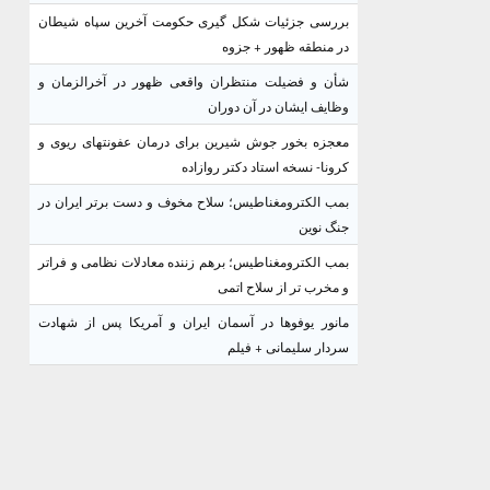
بررسی جزئیات شکل گیری حکومت آخرین سپاه شیطان
در منطقه ظهور + جزوه
شأن و فضیلت منتظران واقعی ظهور در آخرالزمان و
وظایف ایشان در آن دوران
معجزه بخور جوش شیرین برای درمان عفونتهای ریوی و
کرونا- نسخه استاد دکتر روازاده
بمب الکترومغناطیس؛ سلاح مخوف و دست برتر ایران در
جنگ نوین
بمب الکترومغناطیس؛ برهم زننده معادلات نظامی و فراتر
و مخرب تر از سلاح اتمی
مانور یوفوها در آسمان ایران و آمریکا پس از شهادت
سردار سلیمانی + فیلم