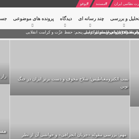
ت نظامی ایران
#
مستند
#
یوفو
حلیل و بررسی
چند رسانه ای
دیدگاه‌
پرونده های موضوعی
جست
ام خامنه ای
ران + نکته خوانی و صوت
 مصر درباره هواپیمای اوکراینی
راز 
بمب الکترومغناطیس؛ سلاح مخوف و دست برتر ایران در جنگ
نوین
مست
مهم: بررسی مقوله «جریان انحرافی» و حواشی آن از نظر