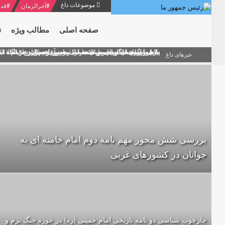
موضوعات داغ
#
آخرالزمان
#
قدر
صفحه اصلی
مطالب ویژه
ت
منشور گفتمان امام و انقلاب - 7 /بخش دوم : شرح پیام ۱۰ خرداد ۱۳۶۹ امام خامنه ای/ فصل پنجم: حفظ عزّت و کرامت انقلابی
پیام نوروزی امام خامنه ای به مناسبت آغاز سال ۱۴۰۰
دلایل اهمیت سیزدهمین انتخابات ریاست جمهوری از نگاه ام
بیانات امام خامنه ای در سخنرانی نوروزی خطاب به ملت ای
بازخوانی افشاگری سپهبد محمود منصور افسر ارشد اطلاعات
خبرهای داغ
بررسی شش محور مهم نامه دوم امام خامنه ای به
جوانان در کشورهای غربی
چارچوب شناسی دو نامه تاریخی امام خمینی (ره) در حوزه جنگ نرم و