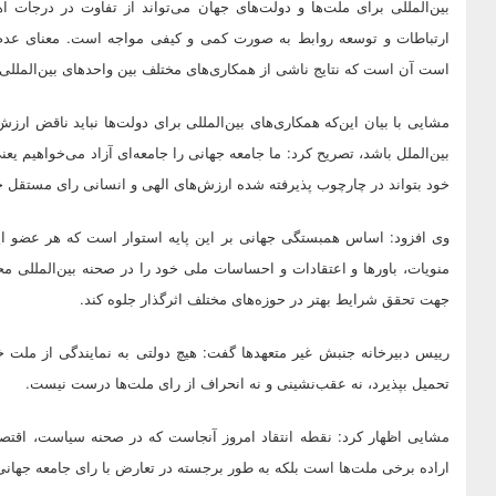
بین‌المللی برای ملت‌ها و دولت‌های جهان می‌تواند از تفاوت در درجات 
ارتباطات و توسعه روابط به صورت کمی و کیفی مواجه است. معنای عدم 
است آن است که نتایج ناشی از همکاری‌های مختلف بین واحدهای بین‌المللی 
مشایی با بیان این‌که همکاری‌های بین‌المللی برای دولت‌ها نباید ناقض ار
بین‌الملل باشد، تصریح کرد: ما جامعه جهانی را جامعه‌ای آزاد می‌خواهیم یع
خود بتواند در چارچوب پذیرفته شده ارزش‌های الهی و انسانی رای مستقل خو
وی افزود: اساس همبستگی جهانی بر این پایه استوار است که هر عضو این 
منویات، باورها و اعتقادات و احساسات ملی خود را در صحنه بین‌المللی محق
جهت تحقق شرایط بهتر در حوزه‌های مختلف اثرگذار جلوه کند.
رییس دبیرخانه جنبش غیر متعهدها گفت:‌ هیچ دولتی به نمایندگی از ملت
تحمیل بپذیرد، نه عقب‌نشینی و نه انحراف از رای ملت‌ها درست نیست.
مشایی اظهار کرد:‌ نقطه انتقاد امروز آنجاست که در صحنه سیاست، اقتصاد
اراده برخی ملت‌ها است بلکه به طور برجسته در تعارض با رای جامعه جهان