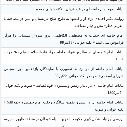
بیانات مهم امام خامنه ای در عید قربان + نکته خوانی و صوت
روایت دکتر احمدی نژاد از واکنشها به طرح صلح عربستان و یمن در مصاحبه با
العربی قطر+ متن و فیلم مصاحبه
امام خامنه ای خطاب به مصطفی الکاظمی: ترور سردار سلیمانی را هرگز
فراموش نمی کنیم + نکته خوانی - 31تیر99
بیانات امام خامنه ای در سالروز شهادت امام جواد علیه‌السلام + فیلم - 26 مرداد
1364
بیانات امام خامنه ای در ارتباط تصویری با نمایندگان یازدهمین دوره مجلس
شورای اسلامی+ صوت و نکته خوانی- 22تیر99
بیانات امام خامنه ای در دیدار رئیس و مسئولان قوه قضائیه + صوت و نکته خوانی
- 7تیر1399
بیانات امام خامنه ای در سی و یکمین سالگرد رحلت امام خمینی (رحمه‌الله) +
نکته خوانی و صوت
بررسی جزئیات شکل گیری حکومت آخرین سپاه شیطان در منطقه ظهور + جزوه