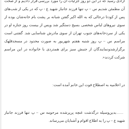
آزادی رسید که در این دو روز جزئیات آن را مورد بررسی قرار دادیم و از صحت
آن مطمئن شدیم س – پ تنها فرزند جانباز شهید ع - پ که در یکی از شب‌های
پس از کودتا درحالی که به الله اکبر گفتن شبانه بر پشت بام خانه‌شان بوده از
سوی نیروهای لباس شخصی بسیج دستگیر شد وپس از بیست روز جنازه او در
یکی از سردخانه‌های جنوب تهران از سوی مادرش شناسایی شد. گفتنی است
مراسم س – پ روز شنبه هفتم شهریور به صورت محدود در مسجدقلهک
برگزارشدونمایندگان از جنبش‌ سبز برای ‌همدردی با خانواده در این مراسم
شرکت کردند
.»
در اعلامیه به اصطلاح فوت این خانم آمده است
:
........
بدین‌وسیله درگذشت غنچه پرپرشده مرحومه س – پ تنها فرزند جانباز
شهید ع – پ را به اطلاع اقوام و آشنایان می‌رساند
.