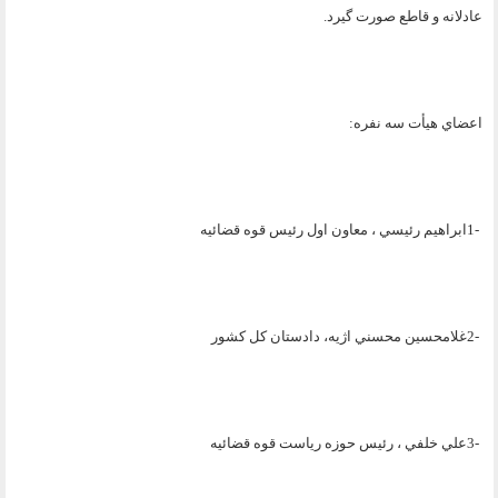
عادلانه و قاطع صورت گیرد
.
اعضاي هيأت سه نفره
:
1-
ابراهيم رئيسي ، معاون اول رئيس قوه قضائيه
2-
غلامحسين محسني اژيه، دادستان کل کشور
3-
علي خلفي ، رئيس حوزه رياست قوه قضائيه