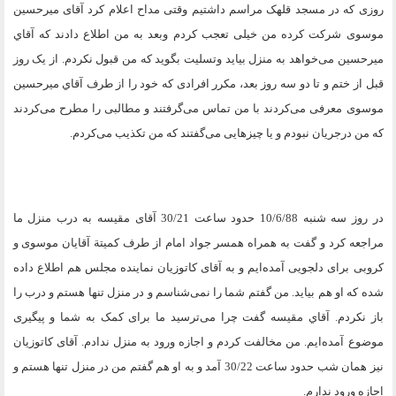
روزی که در مسجد قلهک مراسم داشتیم وقتی مداح اعلام کرد آقای میرحسین
موسوی شرکت کرده من خیلی تعجب کردم وبعد به من اطلاع دادند که آقاي
میرحسین می‌خواهد به منزل بیاید وتسلیت بگوید که من قبول نکردم. از یک روز
قبل از ختم و تا دو سه روز بعد، مکرر افرادی که خود را از طرف آقاي میرحسین
موسوی معرفی می‌کردند با من تماس می‌گرفتند و مطالبی را مطرح می‌کردند
که من درجریان نبودم و یا چیزهایی می‌گفتند که من تکذیب می‌کردم
.
در روز سه شنبه 10/6/88 حدود ساعت 30/21 آقای مقیسه به درب منزل ما
مراجعه کرد و گفت به همراه همسر جواد امام از طرف کمیتة آقايان موسوی و
کروبی برای دلجویی آمده‌ایم و به آقای کاتوزیان نماینده مجلس هم اطلاع داده
شده که او هم بیاید. من گفتم شما را نمی‌شناسم و در منزل تنها هستم و درب را
باز نکردم. آقاي مقیسه گفت چرا می‌ترسید ما برای کمک به شما و پیگیری
موضوع آمده‌ایم. من مخالفت کردم و اجازه ورود به منزل ندادم. آقای کاتوزیان
نیز همان شب حدود ساعت 30/22 آمد و به او هم گفتم من در منزل تنها هستم و
اجازه ورود ندارم
.