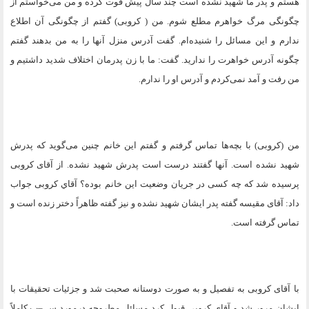
هستم و پدر ما شهید نشده است چند سال پیش فوت کرده و من می‌خواستم از
چگونگی مرگ خواهرم مطلع شوم. من ( کروبی) گفتم از چگونگی آن اطلاع
ندارم و این مسائل را شنیده‌ام. گفت آدرس منزل آنها را به من بدهند گفتم
چگونه آدرس خواهرت را ندارید. گفت: ما با زن پدرمان اختلاف شدید داشتیم و
من رفت و آمد نمی‌کردم و آدرس او را ندارم
.
من (کروبی) با بچه‌ها تماس گرفتم و گفتم این خانم چنین می‌گوید که پدرش
شهید نشده است. آنها گفتند درست است پدرش شهید نشده. از آقای کروبی
پرسیده شد که چه کسی در جریان وضعیت این خانم بوده؟ آقاي کروبی جواب
داد: آقای مقیسه گفته پدر ایشان شهید نشده و نیز گفته ظاهراً دختر زنده است و
تماس گرفته است
.
با آقای کروبی به تفصیل و به صورت دوستانه صحبت شد و جزئیات تحقیقات با
ایشان مرور شد و آقای کروبی قبول کرد مسائل مطروحه درمورد س –پ کاملاً