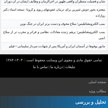
شأن و فضیلت منتظران واقعی ظهور در آخرالزمان و وظایف ایشان در آن دوران
معجزه بخور جوش شیرین برای درمان عفونتهای ریوی و کرونا- نسخه استاد دکتر
روازاده
بمب الکترومغناطیس؛ سلاح مخوف و دست برتر ایران در جنگ نوین
بمب الکترومغناطیس؛ برهم زننده معادلات نظامی و فراتر و مخرب تر از سلاح
اتمی
مانور یوفوها در آسمان ایران و آمریکا پس از شهادت سردار سلیمانی + فیلم
تمامی حقوق مادی و معنوی این وبسایت محفوظ است :: ۱۴۰۳-۱۳۸۴
تبلیغات
|
درباره ما
|
تماس با ما
صفحه اصلی
مطالب ویژه
تحلیل و بررسی