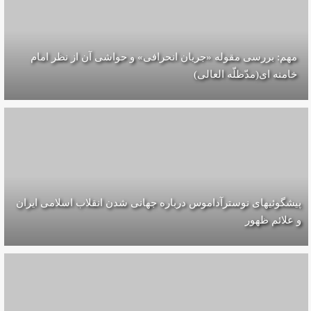
مهم: بررسی مقوله «جریان انحرافی» و حواشی آن از نظر امام
خامنه ای(مدّظلّه العالی)
پیشگوئیهای نوسترآداموس درباره جهانی شدن انقلاب اسلامی ایران
و علائم ظهور