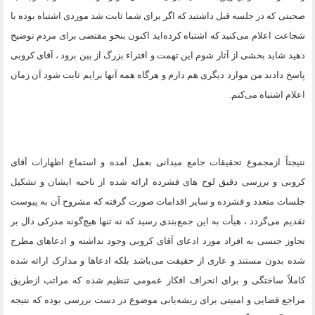
صحبتی که در جلسه قبل داشتید که اگر برای شما ثابت شد موردی اشتباه بوده با
شجاعت اعلام می‌کنید که اشتباه کرده‌اید اکنون بنحو مقتضی برای مردم توضیح
دهید شاید بخشی از آثار شوم این تهمت و افتراء بزرگ از بین برود ، آقای کروبی
پاسخ دادند من موارد دیگری هم دارم و هرگاه همه آنها برایم ثابت شود آن زمان
اعلام اشتباه می‌کنم
.
نتیجتاً ازمجموع تحقیقات جامع میدانی بعمل آمده و استماع اظهارات آقای
کروبی و بررسی دقیق لوح های فشرده ارائه شده از ناحیه ایشان و تشکیل
جلسات متعدد و فشرده و سایر اقدامات صورت گرفته که مشروح آن به پیوست
تقدیم می‌گردد ، هیأت به این جمع‌بندی رسید که نه تنها هیچ‌گونه مدرکی دال بر
تجاوز جنسی به افراد مورد ادعای آقای کروبی وجود نداشته و ادعاهای مطرح
شده بدون مستند و عاری از حقیقت می‌باشد بلکه ادعاها و مدارک ارائه شده
کاملاً ساختگی و برای انحراف افکار عمومی تنظیم شده که مراتب ازطریق
مراجع قضایی و امنیتی برای ریشه‌یابی موضوع در دست بررسی بوده که نتیجه