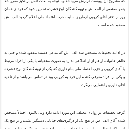
که مشروح آن پیوست گزارش می‌باشد وبا توجه به نکات تأمل برانگیز مقرر شد
بنحو مقتضی از الف –ش و تهیه کنندگان لوح فشرده تحقیق شود که فردای همان
روز از دفتر آقای کروبی ازطریق سایت حزب اعتماد ملی اعلام گردید الف –ش
مفقود شده است
.
در ادامه تحقیقات مشخص شد الف –ش که مدعی هستند مفقود شده و حتی به
ظاهر خانواده او هم از او اطلاعی ندارد به صورت مخفیانه با یکی از افراد مرتبط
با آقای کروبی و حزب اعتماد ملی بنام داوری که یکی از تهیه کنندگان لوح فشرده
و یکی از افراد معرفی کننده این فرد به کروبی بود در تماس می‌باشد و از ناحیه
آقای داوری راهنمایی می‌گردد
.
گرچه تحقیقات در زوایای مختلف این مورد ادامه دارد ولی تاکنون اجمالاً مشخص
شده آقاي الف– ش در هیچ یک از درگیری‌های خیابانی دستگیر نشده و در هیچ یک
از مراکز انتظامی و امنیتی سابقه‌ای مبنی بر بازداشت و دستگیری ندارد و تهیه