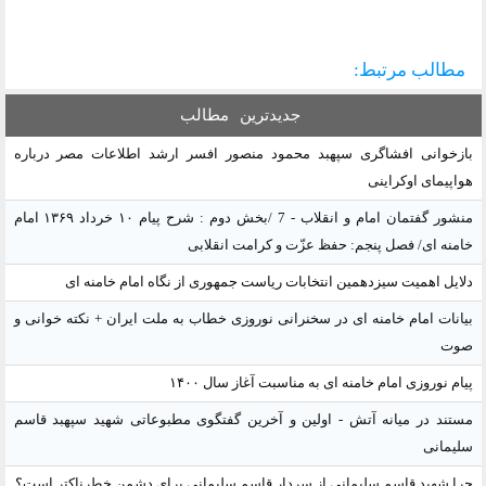
مطالب مرتبط:
جدیدترین
مطالب
بازخوانی افشاگری سپهبد محمود منصور افسر ارشد اطلاعات مصر درباره
هواپیمای اوکراینی
منشور گفتمان امام و انقلاب - 7 /بخش دوم : شرح پیام ۱۰ خرداد ۱۳۶۹ امام
خامنه ای/ فصل پنجم: حفظ عزّت و کرامت انقلابی
دلایل اهمیت سیزدهمین انتخابات ریاست جمهوری از نگاه امام خامنه ای
بیانات امام خامنه ای در سخنرانی نوروزی خطاب به ملت ایران + نکته خوانی و
صوت
پیام نوروزی امام خامنه ای به مناسبت آغاز سال ۱۴۰۰
مستند در میانه آتش - اولین و آخرین گفتگوی مطبوعاتی شهید سپهبد قاسم
سلیمانی
چرا شهید قاسم سلیمانی از سردار قاسم سلیمانی برای دشمن خطرناکتر است؟