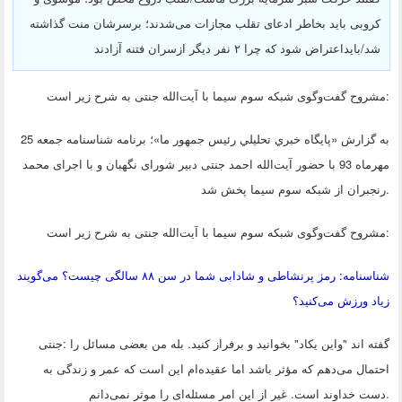
کروبی باید بخاطر ادعای تقلب مجازات می‌شدند؛ برسرشان منت گذاشته
شد/بایداعتراض شود که چرا ۲ نفر دیگر ازسران فتنه آزادند
:
مشروح گفت‌و‌گوی شبکه سوم سیما با آیت‌الله جنتی به شرح زیر است
به گزارش «پايگاه خبري تحليلي رئيس جمهور ما»؛ برنامه شناسنامه جمعه 25
مهرماه 93 با حضور آیت‌الله احمد جنتی دبیر شورای نگهبان و با اجرای محمد
.
رنجبران از شبکه سوم سیما پخش شد
:
مشروح گفت‌و‌گوی شبکه سوم سیما با آیت‌الله جنتی به شرح زیر است
شناسنامه: رمز پرنشاطی و شادابی شما در سن ۸۸ سالگی چیست؟ می‌گویند
زیاد ورزش می‌کنید؟
گفته اند "واین یکاد" بخوانید و برفراز کنید. بله من بعضی مسائل را
:
جنتی
احتمال می‌دهم که مؤثر باشد اما عقیده‌ام این است که عمر و زندگی به
.
دست خداوند است. غیر از این امر مسئله‌ای را موثر نمی‌دانم