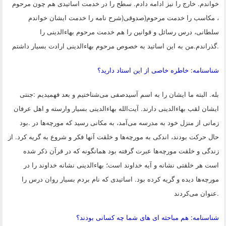
خواندم. خارج را نیز ادامه دادم. سطح را در خدمت اساتیدی هم چون مرحوم
، مکاسب را خدمت مرحوم
)
صدوقی(شرح نامه را خدمت ایشان خواندم
سلطانی، درس رسائل و قوانین را هم خدمت مرحوم بهاء‌الدینی را
.
گذراندم.من به این اساتید به خصوص مرحوم بهاء‌الدینی ارادت بسیار داشتم
شناسنامه: خاطره خاصی از این استاد دارید؟
بله. البته ما ایشان را به اسم آسیدصفی می‌شناختیم و بعد فهمیدیم
:
جنتی
ایشان لقب بهاءالدینی دارند. آیت‌الله بهاء‌الدینی بسیار وارسته و اهل عرفان
زمانی از منزل خود به مدرسه می‌آمد، به مکانی رسید که مورچه‌ها در
.
بود
حال حرکت بودند، اندکی به مورچه‌ها و خلقت آنها فکر و شروع به گریه کرد. از
زندگی و خلقت مورچه‌ها عبرت گرفته بود همانگونه که در قرآن ذکر شده
است هر خلقتی نشانه و آیه خداوند است؛ بهاء‌الدینی نشانه خداوند را در
مورچه‌ها دیده و گریه کرده بود. اساتیدی که نام بردم بسیار روان درس را
.
عنوان می‌کردند
شناسنامه: هم مباحثه ای های شما چه کسانی بودند؟