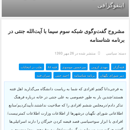
اینفوگرافی
مشروح گفت‌و‌گوی شبکه سوم سیما با آیت‌الله جنتی در
برنامه شناسنامه
دسته:
سیاسی
منتشر شده در 26 مهر 1393
فتنه‌گران
مهدی کروبی
میرحسین موسوی
فتنه ۸۸
تقلب در انتخابات
دبیر شورای نگهبان
برنامه شناسنامه
احمد جنتی
سران فتنه
به فرجی‌دانا گفتم افرادی که شما به ریاست دانشگاه می‌گذارید اهل فتنه
هستند/چندین بار به طور خصوصی به علی جنتی در خانه درباره فرهنگ
تذکر دادم/درمجلس ششم افرادی را که صلاحیت نداشتند،تأییدکردیم/منابع
اطلاعاتی شورای نگهبان درشهرها از اطلاعات وزارت اطلاعات کمترنیست/
افرادی با ابزار سوءسیاسی قصد قبضه کردن خبرگان را دارند اسرائیلی‌ها
گفتند حرکت سبز سرمایه بزرگ ماست/تقلب دروغ محض بود؛ موسوی و