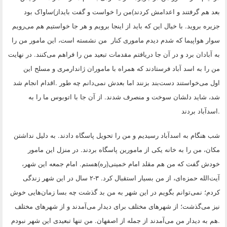
بعد هم گرفتند و اعدامش کردند)من را خواست و گفت بایداز
(
ساواک بود
جزیره بروید. با خیال این که باید از اینجا برویم و هر جا خواستیم هم می‌رویم
سوار هواپیما که شدم دیدم ماموری کنار من نشسته است، این مامور من را
به آبادان برد و در آن جا دریافتم مقدمات تبعید من را فراهم می‌کنند. در نهایت
من را به اسد آباد فرستادند که همراه با ماموران ژاندارمری و مسلح این
اول می‌خواستند دست‌بند بزنند اما بعدش نمی‌دانم چه طور
.
اقدام انجام شد
شد، شاید دلشان سوخت و منصرف شدند. از آن جا با اتوبوس ما را به
.
اسدآباد بردند
شب هنگام به اسدآباد رسیدیم و من را تحویل پاسگاه دادند. به دلیل نداشتن
مکان، من را به خانه یکی از مامورین پاسگاه بردند. در منزل این مامور
خودش گفت که من هم مقلد امام خمینی(ره)هستم. امام جمعه این شهر،
آیت‌الله حمزه‌ای، از من بسیار استقبال کرد. ۳-۲ سال در این شهر زندگی
کردم؛ نمی‌توانم بگویم در این شهر به من بد گذشت چه بسا زمان‌هایی خوش
نیز می‌گذشت؛ از شهرهای مختلف برای دیدار می‌آمدند و از شهرهای مختلف
.
هم به دیدار من می‌آمدند از جمله از اصفهان. من تنها تبعیدی این شهر نبودم