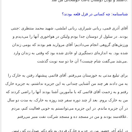
شناسنامه: چه کسانی در قزل قلعه بودند؟
آقای آذری قمی، ربانی شیرازی، ربانی املشی، شهید محمد منتظری
:
جنتی
بودند. در سلول از دوستان جدا بودم ولیکن در هواخوری آنها را می‌دیدم و
ورزش‌های گروهی انجام می‌دادیم؛ آقای مروارید هم بودند که بومی زندان
شده بود. به اندازه‌ای دستگیری او عادی شده بود که وقتی به زندان وارد
.
می‌شد می‌گفت شام چیست؟ آن جا دو سه نوبت گذشت
برای تبلیغ مدتی به خوزستان می‌رفتم. آقای قائمی پیشنهاد رفتن به خارک را
به من دادند هر چند من آشنایی چندانی به این جزیره نداشتم، به جزیره خارک
رفتم و به زحمت آقای قائمی که با مأمورین آشنا بودند آنها را راضی کردند که
من به خارک بروم. بعد از چند دوره سفر چند روزه به خارک، به مدت دو سال
در آن جزیره ماندم. در این جزیره می‌توانستم به خوبی فعالیت کنم، مردم
.
علاقه‌مند بودند و من در مسجد ده و مسجد شرکت نفت منبر می‌رفتم
در ایام آخر حضور من در جزیره خارک فردی به نام دکتر صدارت که رئیس