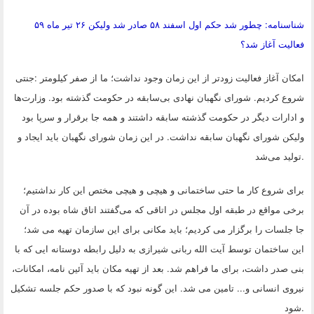
شناسنامه: چطور شد حکم اول اسفند ۵۸ صادر شد ولیکن ۲۶ تیر ماه ۵۹
فعالیت آغاز شد؟
امکان آغاز فعالیت زودتر از این زمان وجود نداشت؛ ما از صفر کیلومتر
:
جنتی
شروع کردیم. شورای نگهبان نهادی بی‌سابقه در حکومت گذشته بود. وزارت‌ها
و ادارات دیگر در حکومت گذشته سابقه داشتند و همه جا برقرار و سرپا بود
ولیکن شورای نگهبان سابقه نداشت. در این زمان شورای نگهبان باید ایجاد و
.
تولید می‌شد
برای شروع کار ما حتی ساختمانی و هیچی و هیچی مختص این کار نداشتیم؛
برخی مواقع در طبقه اول مجلس در اتاقی که می‌گفتند اتاق شاه بوده در آن
جا جلسات را برگزار می کردیم؛ باید مکانی برای این سازمان تهیه می شد؛
این ساختمان توسط آیت الله ربانی شیرازی به دلیل رابطه دوستانه ایی که با
بنی صدر داشت، برای ما فراهم شد. بعد از تهیه مکان باید آئین نامه، امکانات،
نیروی انسانی و... تامین می شد. این گونه نبود که با صدور حکم جلسه تشکیل
.
شود