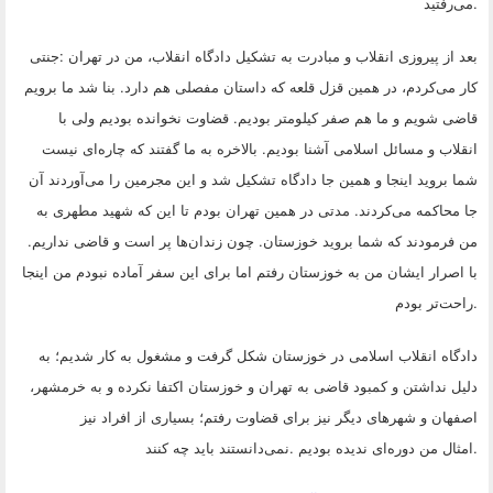
.
می‌رفتید
بعد از پیروزی انقلاب و مبادرت به تشکیل دادگاه انقلاب، من در تهران
:
جنتی
کار می‌کردم، در همین قزل قلعه که داستان مفصلی هم دارد. بنا شد ما برویم
قاضی شویم و ما هم صفر کیلومتر بودیم. قضاوت نخوانده بودیم ولی با
انقلاب و مسائل اسلامی آشنا بودیم. بالاخره به ما گفتند که چاره‌ای نیست
شما بروید اینجا و همین جا دادگاه تشکیل شد و این مجرمین را می‌آوردند آن
جا محاکمه می‌کردند. مدتی در همین تهران بودم تا این که شهید مطهری به
من فرمودند که شما بروید خوزستان. چون زندان‌ها پر است و قاضی نداریم.
با اصرار ایشان من به خوزستان رفتم اما برای این سفر آماده نبودم من اینجا
.
راحت‌تر بودم
دادگاه انقلاب اسلامی در خوزستان شکل گرفت و مشغول به کار شدیم؛ به
دلیل نداشتن و کمبود قاضی به تهران و خوزستان اکتفا نکرده و به خرمشهر،
اصفهان و شهرهای دیگر نیز برای قضاوت رفتم؛ بسیاری از افراد نیز
.
امثال من دوره‌ای ندیده بودیم
.
نمی‌دانستند باید چه کنند