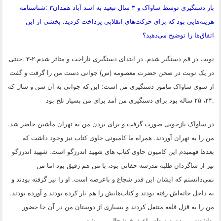
بار دستگیری توسط ساواک و ۳ سال تبعید به اسد آباد همدان
۳
:
شناسنامه
هزینه‌هایی بود که برای حرکت‌های انقلابی پرداخت کردید. بخشی از این
اتفاق‌ها را توضیح می‌دهید؟
نوبت در قم دستگیر شدم. در ابتدای دستگیری ناراحت و متاثر شدم.
۳-۲
:
جنتی
در یک نوبت در صحن حضرت معصومه (س) جوانی دست من را گرفت و گفت
از سوی ساواک مامور دستگیری من است؛ این که جوانی به آن سن و سال که
.
۲۴، ۲۵ ساله بود برای دستگیری من آمد برای من بسیار تلخ بود
در ساواک بازجویی صورت گرفت و برای بردن من به تهران ماشین حاضر شد.
من را به تهران آوردند. همراه ما کامیونی حاوی کتاب نیز وجود داشت که
بعدها فهمیدم این کامیون حاوی کتاب های شهید اندرزگو است. شهید اندرزگو
نیز از شاگردان طلبه مدرسه حقانی بود، با من هم رفیق بود اما من
نمی‌دانستم که ایشان این قدر شجاع و باعرضه است. او را نیز گرفته بودند و
به داخل خانه‌اش رفته بودند و کتاب‌هایش را هم بار کرده بودند و آورده بودند.
من را به قزل قلعه منتقل کردند و بسیاری از دوستان من در آن جا حضور
.
داشتند و بودن دوستان باعث خوشحالی من شد