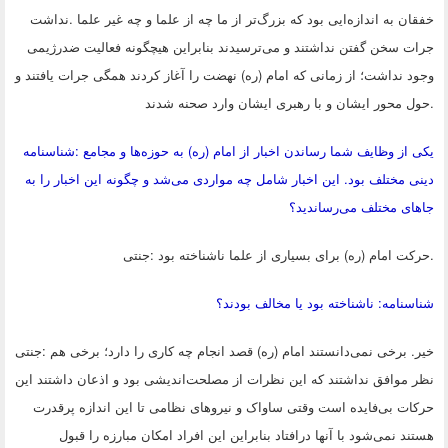
خفقان به اندازه‌ایی بود که بزرگ‌تر از ما چه از علما و چه غیر علما
.
نداشت
جرات سخن گفتن نداشتند و می‌ترسیدند بنابراین هیچگونه فعالیت ضدرژیمی
وجود نداشت؛ از زمانی که امام (ره) نهضت را آغاز کردند همگی جرات یافتند و
.
حول محور ایشان و با رهبری ایشان وارد صحنه شدند
یکی از وظایف شما رساندن اخبار از امام (ره) به حوزه‌ها و مجامع
:
شناسنامه
دینی مختلف بود. این اخبار شامل چه مواردی می‌شد و چگونه این اخبار را به
جاهای مختلف می‌رساندید؟
.
حرکت امام (ره) برای بسیاری از علما ناشناخته بود
:
جنتی
شناسنامه: ناشناخته بود یا مخالف بودند؟
خیر. برخی نمی‌دانستند امام (ره) قصد انجام چه کاری را دارد؛ برخی هم
:
جنتی
نظر موافق نداشتند که این نظرات از مصلحت‌اندیشی بود و اذعان داشتند این
حرکات بی‌فایده است وقتی ساواک و نیروهای نظامی تا این اندازه پرقدرت
هستند نمی‌شود با آنها درافتاد بنابراین این افراد امکان مبارزه را قبول