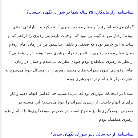
شناسنامه: راز ماندگاری ۳۵ ساله شما در شورای نگهبان چیست؟
گمان می‌کنم امام (ره) و مقام معظم رهبری از عملکرد من ناراضی
:
جنتی
نبودند؛ رفتار من به گونه‌ایی نبود که موجبات نارضایتی رهبری را فراهم کند و
شاید به این خاطر بوده که ضعفی و تخلفی نداشتم. من در زمان امام (ره) و
زمان مقام معظم رهبری به تامین نظرات رهبری مقید بودم. در زمینه‌هایی که
از نظرات رهبری بی‌اطلاع بودم جویای نظرات می‌شدم و همان در زمان
امام(ره) و هم اکنون نظرات مقام معظم رهبری را در مسائل جویا می‌شوم به
.
عبارت دیگر تابع امام (ره) و رهبری بودم
عمدتا در انتخابات مواردی بود که نمی‌دانستیم چه اقدامی انجام دهیم و کار
برای ما ابهام داشت، از رهبری نظرات را جویا می‌شدم؛ این مسئله در
خصوص موضع‌گیری‌ها نیز مطرح است. در خصوص موضع‌گیری‌ها با امام (ره) و
.
رهبری هماهنگ بودم
شناسنامه: از چه سالی دبیر شورای نگهبان شدید؟