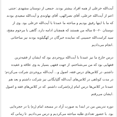
آیت‌الله خزعلی از همه افراد بیشتر بودند. جمعی از دوستان مشهدی
:
جنتی
اعم از آیت‌الله خزعلی، آقای نصرالهی، آقای نهاوندی و آیت‌الله سعیدی بودند
که ما با اینها رفیق بودیم و مباحثه ما عمدتا با آیت‌الله خزعلی بود. وی از
دوستان ۶۰-۵۰ ساله من هستند که همچنان ادامه دارد، گاهی با مرحوم مفتح،
سید کرامت‌الله حسینی که نماینده خبرگان در کهگیلویه بودند نیز مباحثاتی
.
انجام می‌دادیم
درس خارج ما نیز عمدتا با آیت‌الله بروجردی بود که ایشان از فقیه‌ترین
فقهایی بود که من می‌شناختم، از جهت فقهی بسیار به وی علاقه و عقیده
داشتم، در کلاس‌های درس فقه، اصول و... آیت‌الله بروجردی شرکت می‌کردم؛
در مدت کوتاهی در کلاس‌های آیت‌الله گلپایگانی نیز شرکت داشتم و بعد هم
عمدتا در کلاس‌ها درس امام (ره)شرکت داشتم. که در کلاس‌های فقه و اصول
.
ایشان می‌رفتم
دوره تدریس من در ابتدا به صورت آزاد در مسجد امام (ره) یا در حجره‌ایی
بود. با حضور تعدادی طلبه مباحثه می‌کردیم و درس می‌دادیم. تا زمانی که