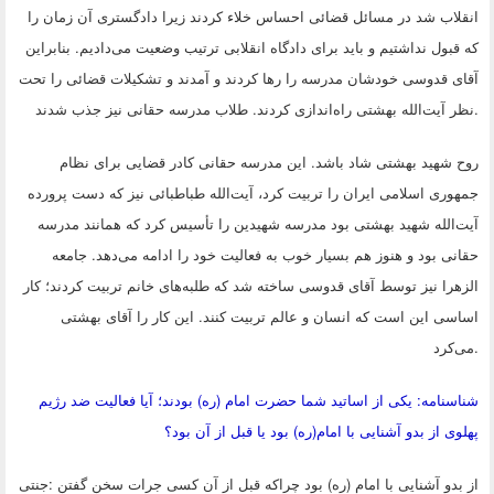
انقلاب شد در مسائل قضائی احساس خلاء کردند زیرا دادگستری آن زمان را
که قبول نداشتیم و باید برای دادگاه انقلابی ترتیب وضعیت می‌دادیم. بنابراین
آقای قدوسی خودشان مدرسه را رها کردند و آمدند و تشکیلات قضائی را تحت
.
نظر آیت‌الله بهشتی راه‌اندازی کردند. طلاب مدرسه حقانی نیز جذب شدند
روح شهید بهشتی شاد باشد. این مدرسه حقانی کادر قضایی برای نظام
جمهوری اسلامی ایران را تربیت کرد، آیت‌الله طباطبائی نیز که دست پرورده
آیت‌الله شهید بهشتی بود مدرسه شهیدین را تأسیس کرد که همانند مدرسه
حقانی بود و هنوز هم بسیار خوب به فعالیت خود را ادامه می‌دهد. جامعه
الزهرا نیز توسط آقای قدوسی ساخته شد که طلبه‌های خانم تربیت کردند؛ کار
اساسی این است که انسان و عالم تربیت کنند. این کار را آقای بهشتی
.
می‌کرد
شناسنامه: یکی از اساتید شما حضرت امام (ره) بودند؛ آیا فعالیت ضد رژیم
پهلوی از بدو آشنایی با امام(ره) بود یا قبل از آن بود؟
از بدو آشنایی با امام (ره) بود چراکه قبل از آن کسی جرات سخن گفتن
:
جنتی