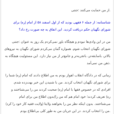
.
از من حمایت می‌کنند
:
جنتی
شناسنامه: از جمله ۶ فقهی بودید که از اول اسفند ۵۸ از امام (ره) برای
شورای نگهبان حکم دریافت کردید. این اتفاق به چه صورت رخ داد؟
من در این وادی‌ها نبودم و هیچگاه باور نمی‌کردم یک روز به عنوان
:
جنتی
شورای نگهبان انتخاب شوم. همواره گمان می‌کردم شورای نگهبان به نیروهای
بالاتر، باسابقه‌تر، با‌تجربه‌تر و جامع‌تر از من نیاز دارد. این مسئولیت هیچگاه به
.
ذهن من نمی‌آمد
زمانی که در دادگاه انقلاب اهواز بودم به من اطلاع دادند که امام (ره) شما را
برای شورای نگهبان انتخاب کردند. من با شنیدن این خبر بهت‌زده شدم.
افرادی که در خصوص فقها با امام (ره) صحبت کردند من را می‌شناختند و
ره) تعریف کردند؛ خود امام هم که من را
(
بدون اطلاع من برای امام
می‌شناختند. بدون اینکه نظر من را بخواهند ولایتا (ولایت فقیه کار خود را کرد)
.
من را انتخاب کردند. در این جریان من به طور کلی بی‌اطلاع بودم