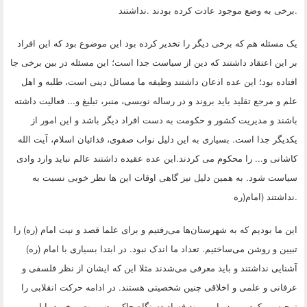
.
برخی به وضع موجود عادت کرده بودند
.
نداشتند
یک مسئله هم که برخی دیگر را تخدیر کرده بود این موضوع بود که این افراد
بر این اعتقاد داشتند که دین از سیاست جدا است؛ این مسئله در بین برخی جا
افتاده بود؛ این عده اذعان داشتند وظیفه ما مسائل دینی است، طلبه و اهل
علم و مرجع تقلید باید بروند و در رساله نویسی، منبر، تبلیغ و... فعالیت داشته
باشند و مدیریت کشور و حکومت به دست افراد دیگر باشد و این امور از
یکدیگر جدا است. بسیاری به این دلیل نواب صفوی، فدائیان اسلام، آیت الله
کاشانی و... را محکوم می کردند.این عده عقیده داشتند عالم نباید وارد وادی
سیاست شود. به همین دلیل نیز گاهی اوقات این ها نظر خوبی نسبت به
.
نداشتند
)
امام(ره
این ما بودیم که به شهرستان‌ها می‌رفتیم و برای علما قصد و نیت امام (ره) را
تبیین و روشن می‌ساختیم. تعداد ما اندک نبود. در ابتدا بسیاری با امام (ره)
آشنایی نداشتند و باید معرفی می‌شدند مثلا این که ایشان از نظر فلسفی و
عرفانی و علمی و اخلاقی چنین شخصیتی هستند. در ادامه حرکت انقلابی را
توجیه می‌کردیم و در این روند فساد دستگاه حاکم، ضرورت برخورد با این