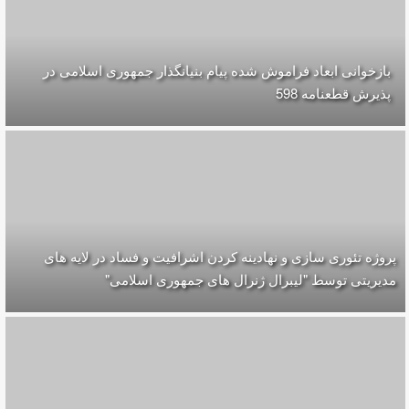
بازخوانی ابعاد فراموش شده پیام بنیانگذار جمهوری اسلامی در
پذیرش قطعنامه 598
پروژه تئوری سازی و نهادینه کردن اشرافیت و فساد در لایه های
مدیریتی توسط "لیبرال ژنرال های جمهوری اسلامی"