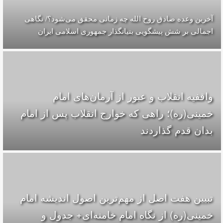
آخرین وعده صادق روح الله چه زمانی محقق می‌شود؟/ نگاهی
اجمالی بر شش پیشگویی بنیانگذار جمهوری اسلامی ایران
واقفیه‌ انقلاب و عبور از آرمان‌های امام
خمینی(ره)؛ راهی که خوارج انقلاب پس از امام
بدان قدم گذاردند
تبیین هفت اصل از مهم‌ترین اصول اندیشه امام
خمینی(ره) از نگاه امام خامنه‌ای+ جدول و