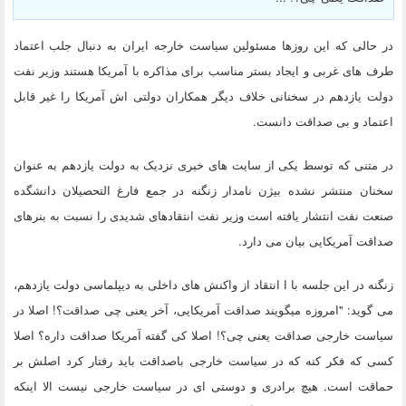
در حالی که این روزها مسئولین سیاست خارجه ایران به دنبال جلب اعتماد
طرف های غربی و ایجاد بستر مناسب برای مذاکره با آمریکا هستند وزیر نفت
دولت یازدهم در سخنانی خلاف دیگر همکاران دولتی اش آمریکا را غیر قابل
اعتماد و بی صداقت دانست.
در متنی که توسط یکی از سایت های خبری نزدیک به دولت یازدهم به عنوان
سخنان منتشر نشده بیژن نامدار زنگنه در جمع فارغ التحصیلان دانشگده
صنعت نفت انتشار یافته است وزیر نفت انتقادهای شدیدی را نسبت به بنرهای
صداقت آمریکایی بیان می دارد.
زنگنه در این جلسه با ا انتقاد از واکنش های داخلی به دیپلماسی دولت یازدهم،
می گوید: "امروزه میگویند صداقت آمریکایی، آخر یعنی چی صداقت؟! اصلا در
سیاست خارجی صداقت یعنی چی؟! اصلا کی گفته آمریکا صداقت داره؟ اصلا
کسی که فکر کنه که در سیاست خارجی باصداقت باید رفتار کرد اصلش بر
حماقت است. هیچ برادری و دوستی ای در سیاست خارجی نیست الا اینکه