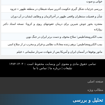
خوانی و صوت
بررسی جزئیات شکل گیری حکومت آخرین سپاه شیطان در منطقه ظهور + جزوه
شأن و فضیلت منتظران واقعی ظهور در آخرالزمان و وظایف ایشان در آن دوران
معجزه بخور جوش شیرین برای درمان عفونتهای ریوی و کرونا- نسخه استاد دکتر
روازاده
بمب الکترومغناطیس؛ سلاح مخوف و دست برتر ایران در جنگ نوین
بمب الکترومغناطیس؛ برهم زننده معادلات نظامی و فراتر و مخرب تر از سلاح اتمی
مانور یوفوها در آسمان ایران و آمریکا پس از شهادت سردار سلیمانی + فیلم
تمامی حقوق مادی و معنوی این وبسایت محفوظ است :: ۱۴۰۳-۱۳۸۴
تبلیغات
|
درباره ما
|
تماس با ما
صفحه اصلی
مطالب ویژه
تحلیل و بررسی