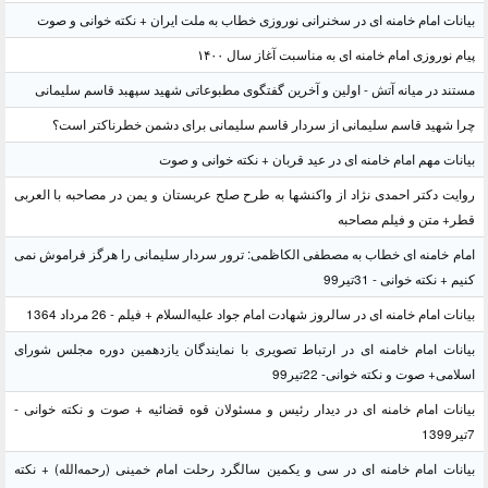
بیانات امام خامنه ای در سخنرانی نوروزی خطاب به ملت ایران + نکته خوانی و صوت
پیام نوروزی امام خامنه ای به مناسبت آغاز سال ۱۴۰۰
مستند در میانه آتش - اولین و آخرین گفتگوی مطبوعاتی شهید سپهبد قاسم سلیمانی
چرا شهید قاسم سلیمانی از سردار قاسم سلیمانی برای دشمن خطرناکتر است؟
بیانات مهم امام خامنه ای در عید قربان + نکته خوانی و صوت
روایت دکتر احمدی نژاد از واکنشها به طرح صلح عربستان و یمن در مصاحبه با العربی
قطر+ متن و فیلم مصاحبه
امام خامنه ای خطاب به مصطفی الکاظمی: ترور سردار سلیمانی را هرگز فراموش نمی
کنیم + نکته خوانی - 31تیر99
بیانات امام خامنه ای در سالروز شهادت امام جواد علیه‌السلام + فیلم - 26 مرداد 1364
بیانات امام خامنه ای در ارتباط تصویری با نمایندگان یازدهمین دوره مجلس شورای
اسلامی+ صوت و نکته خوانی- 22تیر99
بیانات امام خامنه ای در دیدار رئیس و مسئولان قوه قضائیه + صوت و نکته خوانی -
7تیر1399
بیانات امام خامنه ای در سی و یکمین سالگرد رحلت امام خمینی (رحمه‌الله) + نکته