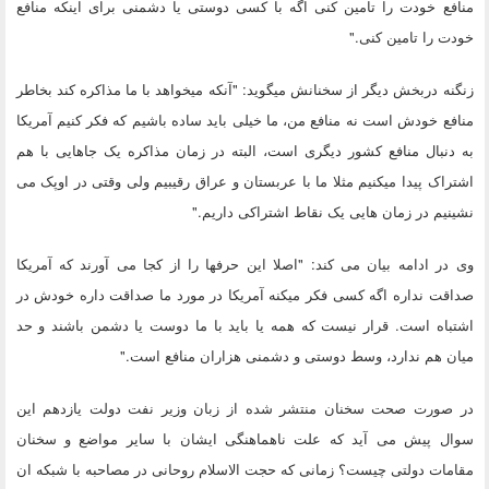
منافع خودت را تامین کنی اگه با کسی دوستی یا دشمنی برای اینکه منافع
خودت را تامین کنی."
زنگنه دربخش دیگر از سخنانش میگوید: "آنکه میخواهد با ما مذاکره کند بخاطر
منافع خودش است نه منافع من، ما خیلی باید ساده باشیم که فکر کنیم آمریکا
به دنبال منافع کشور دیگری است، البته در زمان مذاکره یک جاهایی با هم
اشتراک پیدا میکنیم مثلا ما با عربستان و عراق رقیبیم ولی وقتی در اوپک می
نشینیم در زمان هایی یک نقاط اشتراکی داریم."
وی در ادامه بیان می کند: "اصلا این حرفها را از کجا می آورند که آمریکا
صداقت نداره اگه کسی فکر میکنه آمریکا در مورد ما صداقت داره خودش در
اشتباه است. قرار نیست که همه یا باید با ما دوست یا دشمن باشند و حد
میان هم ندارد، وسط دوستی و دشمنی هزاران منافع است."
در صورت صحت سخنان منتشر شده از زبان وزیر نفت دولت یازدهم این
سوال پیش می آید که علت ناهماهنگی ایشان با سایر مواضع و سخنان
مقامات دولتی چیست؟ زمانی که حجت الاسلام روحانی در مصاحبه با شبکه ان