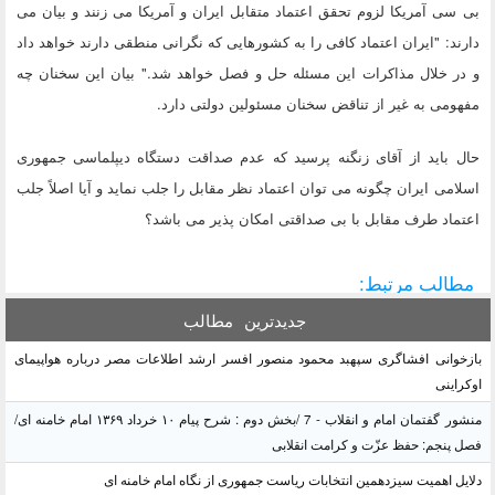
بی سی آمریکا لزوم تحقق اعتماد متقابل ایران و آمریکا می زنند و بیان می
دارند: "ایران اعتماد كافی را به كشورهایی كه نگرانی منطقی دارند خواهد داد
و در خلال مذاكرات این مسئله حل و فصل خواهد شد." بیان این سخنان چه
مفهومی به غیر از تناقض سخنان مسئولین دولتی دارد.
حال باید از آقای زنگنه پرسید که عدم صداقت دستگاه دیپلماسی جمهوری
اسلامی ایران چگونه می توان اعتماد نظر مقابل را جلب نماید و آیا اصلاً جلب
اعتماد طرف مقابل با بی صداقتی امکان پذیر می باشد؟
مطالب مرتبط:
جدیدترین
مطالب
بازخوانی افشاگری سپهبد محمود منصور افسر ارشد اطلاعات مصر درباره هواپیمای
اوکراینی
منشور گفتمان امام و انقلاب - 7 /بخش دوم : شرح پیام ۱۰ خرداد ۱۳۶۹ امام خامنه ای/
فصل پنجم: حفظ عزّت و کرامت انقلابی
دلایل اهمیت سیزدهمین انتخابات ریاست جمهوری از نگاه امام خامنه ای