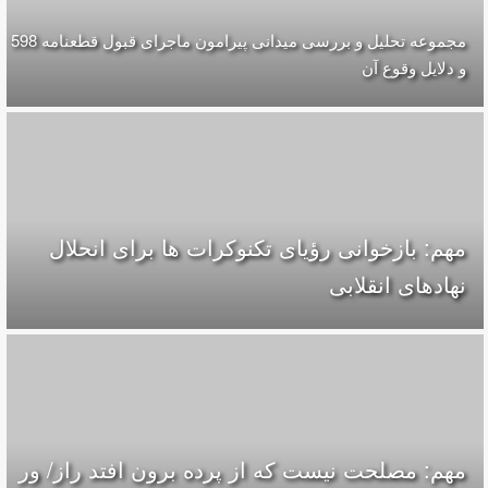
مجموعه تحلیل و بررسی میدانی پیرامون ماجرای قبول قطعنامه 598
و دلایل وقوع آن
مهم: بازخوانی رؤیای تکنوکرات ها برای انحلال
نهادهای انقلابی
مهم: مصلحت نیست که از پرده برون افتد راز/ ور