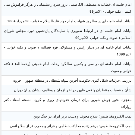
امام خامنه ای خطاب به مصطفی الکاظمی: ترور سردار سلیمانی را هرگز فراموش نمی
کنیم + نکته خوانی - 31تیر99
بیانات امام خامنه ای در سالروز شهادت امام جواد علیه‌السلام + فیلم - 26 مرداد 1364
بیانات امام خامنه ای در ارتباط تصویری با نمایندگان یازدهمین دوره مجلس شورای
اسلامی+ صوت و نکته خوانی- 22تیر99
بیانات امام خامنه ای در دیدار رئیس و مسئولان قوه قضائیه + صوت و نکته خوانی -
7تیر1399
بیانات امام خامنه ای در سی و یکمین سالگرد رحلت امام خمینی (رحمه‌الله) + نکته
خوانی و صوت
بررسی جزئیات شکل گیری حکومت آخرین سپاه شیطان در منطقه ظهور + جزوه
شأن و فضیلت منتظران واقعی ظهور در آخرالزمان و وظایف ایشان در آن دوران
معجزه بخور جوش شیرین برای درمان عفونتهای ریوی و کرونا- نسخه استاد دکتر
روازاده
بمب الکترومغناطیس؛ سلاح مخوف و دست برتر ایران در جنگ نوین
بمب الکترومغناطیس؛ برهم زننده معادلات نظامی و فراتر و مخرب تر از سلاح اتمی