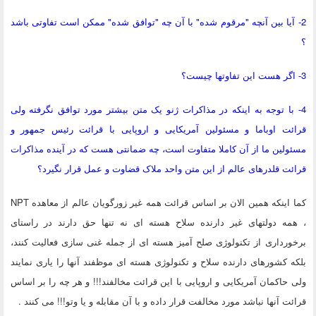
2- آیا بین آنچه "مرقوم شده" با آن چه "توافق شده" ممکن است تفاوتی باشد
؟
3- اگر هست این تفاوتها چیست؟
4- با توجه به اینکه در مذاکرات ژنو یک متن بیشتر مورد توافق نگرفته ولی
قرائت اوباما و مسئولین آمریکایی و اروپایی با قرائت رئیس جمهور و
مسئولین ما از آن کاملا متفاوت است، چه ضمانتی هست که در آینده مذاکرات
قرائت قلدرهای عالم از این متن واحد ملاک قضاوت و عمل قرار نگیرد؟
کما اینکه همین الان بر اساس قرائت همه غیر زورگویان عالم از معاهده NPT
، همه دولتهای غیر دارنده سلاح هسته ای نه تنها حق دارند در راستای
برخورداری از تکنولوژی صلح آمیز هسته ای از جمله غنی سازی فعالیت کنند،
بلکه کشورهای دارنده سلاح و تکنولوژی هسته ای موظفند آنها را یاری نمایند
ولی حاکمان آمریکایی و اروپایی با این قرائت مخالفند!!! و هر چه را بر اساس
قرائت آنها نباشد مورد مخالفت قرار داده و با آن مقابله و یا وتو!!! می کنند .