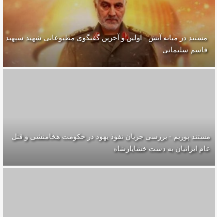
مستند در میانه آتش - اولین و آخرین گفتگوی مطبوعاتی شهید سپهبد
قاسم سلیمانی
مستند پوریم - بررسی جریان نفوذ یهود در حکومت هخامنشی و قتل
عام ایرانیان به دست خشایارشاه