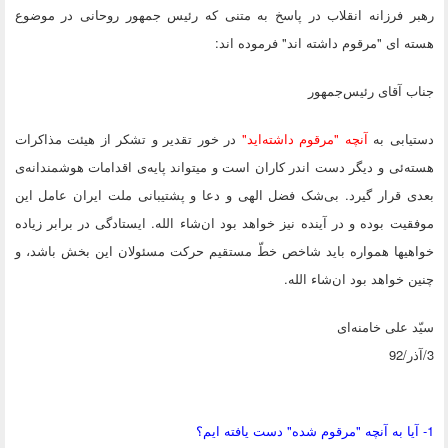
رهبر فرزانه انقلاب در پاسخ به متنی که رئیس جمهور روحانی در موضوع
هسته ای "مرقوم داشته اند" فرموده اند:
جناب آقای رئیس‌جمهور
دستیابی به
آنچه "مرقوم داشته‌اید"
در خور تقدیر و تشکر از هیئت مذاکرات
هسته‌ئی و دیگر دست اندر کاران است و میتواند پایه‌ی اقدامات هوشمندانه‌ی
بعدی قرار گیرد. بی‌شک فضل الهی و دعا و پشتیبانی ملت ایران عامل این
موفقیت بوده و در آینده نیز خواهد بود ان‌شاء الله. ایستادگی در برابر زیاده
خواهیها همواره باید شاخص خطّ مستقیم حرکت مسئولان این بخش باشد، و
چنین خواهد بود ان‌شاء الله.
سیّد علی خامنه‌ای
3/آذر/92
1- آیا به آنچه "مرقوم شده" دست یافته ایم؟