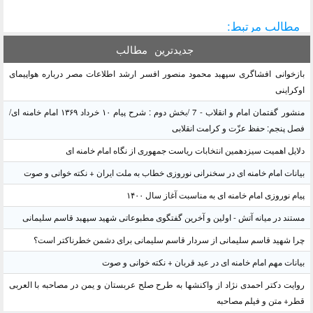
مطالب مرتبط:
جدیدترین
مطالب
بازخوانی افشاگری سپهبد محمود منصور افسر ارشد اطلاعات مصر درباره هواپیمای
اوکراینی
منشور گفتمان امام و انقلاب - 7 /بخش دوم : شرح پیام ۱۰ خرداد ۱۳۶۹ امام خامنه ای/
فصل پنجم: حفظ عزّت و کرامت انقلابی
دلایل اهمیت سیزدهمین انتخابات ریاست جمهوری از نگاه امام خامنه ای
بیانات امام خامنه ای در سخنرانی نوروزی خطاب به ملت ایران + نکته خوانی و صوت
پیام نوروزی امام خامنه ای به مناسبت آغاز سال ۱۴۰۰
مستند در میانه آتش - اولین و آخرین گفتگوی مطبوعاتی شهید سپهبد قاسم سلیمانی
چرا شهید قاسم سلیمانی از سردار قاسم سلیمانی برای دشمن خطرناکتر است؟
بیانات مهم امام خامنه ای در عید قربان + نکته خوانی و صوت
روایت دکتر احمدی نژاد از واکنشها به طرح صلح عربستان و یمن در مصاحبه با العربی
قطر+ متن و فیلم مصاحبه