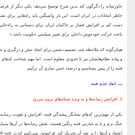
خاورميانه را دگرگون کند بدين شرح توضيح مي‌دهد: يکي ديگر از فرص
خاطر انتخابات در ايران است. اين بار واشنگتن بايد راه‌هايي براي تش
دست‌ کم بر افزايش فشار بر حاکمان ايران براي دستيابي به راه‌حلي
باعث حرکت خودجوش داخلي براي تغيير سياسي حکومت باشد.»
همان‌گونه که ملاحظه شد، تصميم دشمن براي ايجاد تنش و درگيري و به
و پياده نظام‌هايشان نيز تا حدودي معلوم است. اما مهم شناخت کدهاي اين 
فتنه را از پيش بشناسيم و درصدد خنثي سازي آن برآييم.
ب. ابعاد جديد فتنه
1. افزايش رسانه‌ها و به ويژه شبکه‌هاي برون مرزي
يکي از مهم‌ترين کدهاي نشانگر پيچيدگي فتنه، افزايش و تقويت رسانه‌
جنگ نرم و يا به عبارتي فتنه رنگين هستند، نقش رسانه‌ها در آن‌ها بس