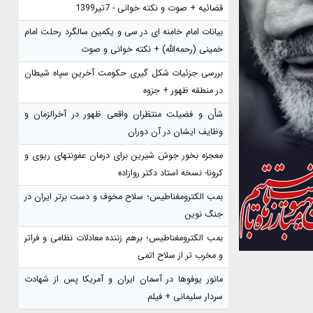
قضائیه + صوت و نکته خوانی - 7تیر1399
بیانات امام خامنه ای در سی و یکمین سالگرد رحلت امام
خمینی (رحمه‌الله) + نکته خوانی و صوت
بررسی جزئیات شکل گیری حکومت آخرین سپاه شیطان
در منطقه ظهور + جزوه
شأن و فضیلت منتظران واقعی ظهور در آخرالزمان و
وظایف ایشان در آن دوران
معجزه بخور جوش شیرین برای درمان عفونتهای ریوی و
کرونا- نسخه استاد دکتر روازاده
بمب الکترومغناطیس؛ سلاح مخوف و دست برتر ایران در
جنگ نوین
بمب الکترومغناطیس؛ برهم زننده معادلات نظامی و فراتر
و مخرب تر از سلاح اتمی
مانور یوفوها در آسمان ایران و آمریکا پس از شهادت
سردار سلیمانی + فیلم