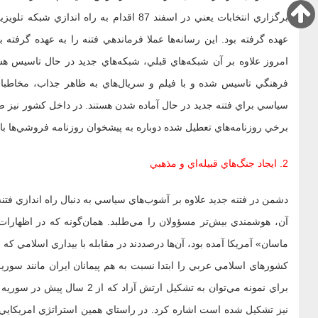
برگزاري انتخابات يعني در اسفند 87 اقدام به
عهده گرفته بود. اين رسانه‌ها عملا فرماندهي فتنه را به عهده گرفته
امروز علاوه بر آن شبکه‌هاي قبلي، شبکه‌هاي جديد در حال تاسيس هس
فرهنگي تاسيس شده و با فيلم و سريال‌هاي به ظاهر جذاب، مخاطب
سياسي براي فتنه جديد در حال آماده شدن هستند. در داخل کشور نيز صد
برخي روزنامه‌هاي تعطيل شده دوباره به پيشخوان روزنامه فروشي‌ها باز
2. ايجاد جنگ‌هاي قبيله‌اي و مذهبي
دشمن در فتنه جديد علاوه بر آشوب‌هاي سياسي به دنبال راه اندازي فتن
آن، هوشمندي بيش‌تر مسؤولان را مي‌طلبد. همان‌گونه که در اظهارا
ماسان» آمريکا آمده بود، آن‌ها درصددند در مقابله با بيداري اسلامي که عا
کشورهاي اسلامي عربي را ابتدا نسبت به هم پيمانان ايران مانند سوري
براي نمونه مي‌توان به تشکيل ار
نيز تشکيل شده است اشاره کرد. در راستاي همين استراتژي امريکايي‌