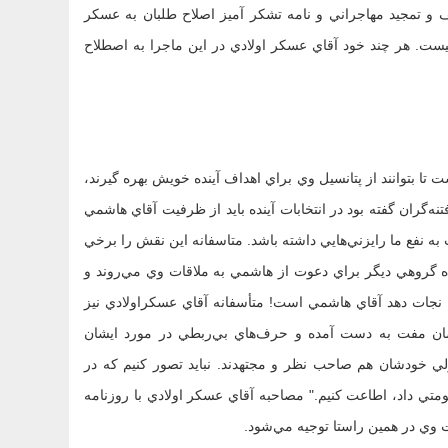
ف و تمجيد مهاجراني و نامه تشکر آميز اصلاح طلبان به عسکر
ست. هر چند خود آقاي عسکر اولادي در اين ماجرا به اصطلاح
 تا بتوانند از پتانسيل وي براي اهداف آينده خويش بهره گيرند،
ه‌گران گفته بود در انتخابات آينده بايد از ظرفيت آقاي هاشمي
به نفع ما رايزني‌هايي داشته باشد. متاسفانه اين نقش را برخي
راه گروهي ديگر براي دعوت از هاشمي به ملاقات وي مي‌روند و
 نجات دهد آقاي هاشمي است! متأسفانه آقاي عسکر‌اولادي نيز
يشان مفت به دست آمده و حرف‌هاي بي‌ربطي در مورد ايشان
ي خودشان هم صاحب نظر و مجتهدند. نبايد تصور کنيم که در
متي داد، اطاعت کنيم." مصاحبه آقاي عسکر اولادي با روزنامه
 وي در همين راستا توجيه مي‌شود.