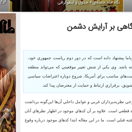
از 
نگاه امام خامنه‌ای+ جدول و اینفوگرافی
نگاهی بر آرایش دشمن
باما پيشنهاد داده است که در دور دوم رياست جمهوري خود،
ه باشد. وي يکي از شش تغيير موقعيتي که مي‌تواند منطقه
صت‌هاي مناسب براي آمريکا، شروع دوباره‌ اعتراضات سياسي
تشويق، برقراري ارتباط و حمايت از معترضان پيدا کند.
 نظريه‌پردازان غربي و عوامل داخلي آن‌ها اين‌گونه برداشت
نده قطعي است. علاوه بر آن کدهاي موجود در اظهار نظرهاي آنان
ه قبلي است. ما در اين مقاله ابتدا کدهاي موجود در‌باره وقوع