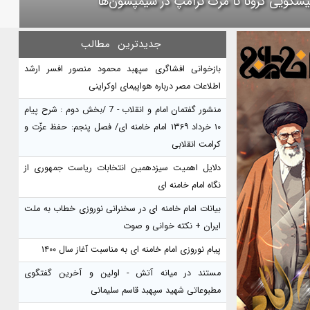
پیشگویی کرونا تا مرگ ترامپ در سیمپسون‌ها
جدیدترین
مطالب
بازخوانی افشاگری سپهبد محمود منصور افسر ارشد
اطلاعات مصر درباره هواپیمای اوکراینی
منشور گفتمان امام و انقلاب - 7 /بخش دوم : شرح پیام
۱۰ خرداد ۱۳۶۹ امام خامنه ای/ فصل پنجم: حفظ عزّت و
کرامت انقلابی
دلایل اهمیت سیزدهمین انتخابات ریاست جمهوری از
نگاه امام خامنه ای
بیانات امام خامنه ای در سخنرانی نوروزی خطاب به ملت
ایران + نکته خوانی و صوت
پیام نوروزی امام خامنه ای به مناسبت آغاز سال ۱۴۰۰
مستند در میانه آتش - اولین و آخرین گفتگوی
مطبوعاتی شهید سپهبد قاسم سلیمانی