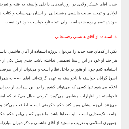
شدن آقاي عسکراولادي در روزنامه‌هاي داخلي وابسته به فتنه و تعري
اولادي و تمجيد سايت هاشمي رفسنجاني از ايشان بي‌حساب و کتاب ني
خودش تصميم زده شده است ولي نتيجه تابع خواست خود فرد نيست.
4. استفاده از آقاي هاشمي رفسنجاني
يکي از کدهاي فتنه جديد را مي‌توان پروژه استفاده از آقاي هاشمي دانست
هر چند او خود در اين راستا تصميمي نداشته باشد. چندي پيش يکي از فتن
استفاده کنيم چون او هنوز در داخل نظام است و مي‌تواند از اين ظرفيت 
اصول‌گرايان خواسته يا ناخواسته به عهده گرفته‌اند. آقاي «م» به هم
اعلام مي‌شود تنها کسي که مي‌تواند کشور را در اين شرايط از بحران
ناخواسته در اظهارات مشابهي مي‌گويد: "برخي خيال مي‌کنند که ا
مي‌زنند. آن‌چه ايشان يقين کند حکم حکومتي است، اطاعت مي‌کند ول
جامعه تک‌صدايي است. بايد صداها باشد اما همين که ولي‌امر حکم حکو
جمهوري اسلامي و تعريف و تمجيد از آقاي هاشمي و ذکر دوران مبارزات