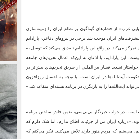
 نهايي غرب» از فشارهاي گوناگون بر نظام ايران را زمينه‌سازي
 پيشرفت‌هاي ايران موجب شد برخي در نيروهاي دفاعي، پارادايم
ن تمرکز مي‌کند. در واقع اين پارادايم تصديق مي‌کند که توسل به
. اين پارادايم، با اذعان به اين‌که اعمال تحريم‌هاي جامعه‌
استار تشديد فشار بين‌المللي از طريق تحريم‌هاي بيش‌تر در
ومت آيت‌الله‌ها در ايران است. با توجه به احتمال روزافزون
ند آيت‌الله‌ها را به بازنگري در برنامه‌ هسته‌اي متقاعد کند.»
 است‌ـ‌ در جواب خبرنگار بي‌بي‌سي، ضمن فاش ساختن برنامه
: «درباره ايران من از جزئيات اطلاع ندارم، اما شک دارم که
، مي‌بينيم که مردم هنوز دارند تلاش مي‌کنند. فکر مي‌کنم که