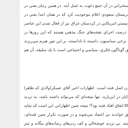
سخنراني در آن جمع دعوت به عمل آمد. در همين زمان يعني در
 عربستان سعودي اعلام موجوديت کرد که در همان ابتدا يعني در
نيستي امريکايي در کردستان عراق نيز از فعال شدن اين عناصر
درصدد اجراي نقشه‌هاي جنگ مذهبي هستند که اين روزها در
خي سياسيون، دانسته يا نادانسته، بر اين تنور هيزم مي‌ريزند
ايق گوناگون فكري، سياسي و اجتماعي است با يك سليقه، آن هم
دن اصل فتنه است. اظهارات اخير آقاي عسکراولادي که ظاهرا
 در اين‌باره، تنها نتيجه‌اي که مي‌تواند داشته باشد، به ترديد
انداختن برخي مردم درباره اصل فتنه است که آيا واقعا آن‌چه در سال 88 اتفاق افتاد فتنه بود؟! نتيجه چنين اظهاراتي اين است که شايد
خواندند بي اعتماد مي‌شوند و در صورت تکرار چنين فتنه‌اي،
 نيافرينند. بي ترديد خوشحالي و کف زدن‌هاي رسانه‌هاي بيگانه و تيتر