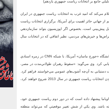
تحليلي جامع بر انتخابات رياست جمهوري يازدهم)
علام مي‌کند که اميد غرب به انتخابات رياست جمهوري در ايران
از جهاتي حائز اهميت براي آمريکا، برگزاري‌ انتخابات رياست
بل پيش‌بيني‌ است، بخصوص اگر اپوزيسيون بتواند سازمان‌دهي
تراض‌ها و خيزش‌هاي مردمي، نظير اتفاقي که در انتخابات سال
4. گفت‌وگوي تخصصي «مارک کاتز»، استاد علوم سياسي و نظامي دانشگاه «جورج ماسان» آمريکا، با شبکه CNN در زمره اسنادي
يابي کرد. وي مي‌گويد: «سقوط رهبران طولاني‌مدت در مصر،
الاً سوريه در اواسط سال 2013 الگوهايي جهت دستيابي به آن‌چه آشوب‌هاي عمومي مي‌خواستند فراهم کرد.
مردم ايران تلاش‌هاي محسوس‌تري را در واکنش بر نتيجه‌ غيرقانوني بودن انتخابات رياست جمهوري در سال 2013 شروع خواهند کرد،
اوباما پيشنهاد داده است که در دور دوم رياست جمهوري خود،
ه باشد. وي يکي از شش تغيير موقعيتي که مي‌تواند منطقه