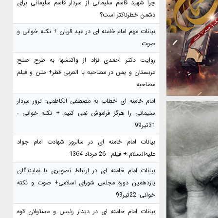
چرا شهید قاسم سلیمانی از سردار قاسم سلیمانی برای
دشمن خطرناکتر است؟
بیانات مهم امام خامنه ای در عید قربان + نکته خوانی و
صوت
روایت دکتر احمدی نژاد از واکنشها به طرح صلح
عربستان و یمن در مصاحبه با العربی قطر+ متن و فیلم
مصاحبه
امام خامنه ای خطاب به مصطفی الکاظمی: ترور سردار
سلیمانی را هرگز فراموش نمی کنیم + نکته خوانی -
31تیر99
بیانات امام خامنه ای در سالروز شهادت امام جواد
علیه‌السلام + فیلم - 26 مرداد 1364
بیانات امام خامنه ای در ارتباط تصویری با نمایندگان
یازدهمین دوره مجلس شورای اسلامی+ صوت و نکته
خوانی- 22تیر99
بیانات امام خامنه ای در دیدار رئیس و مسئولان قوه