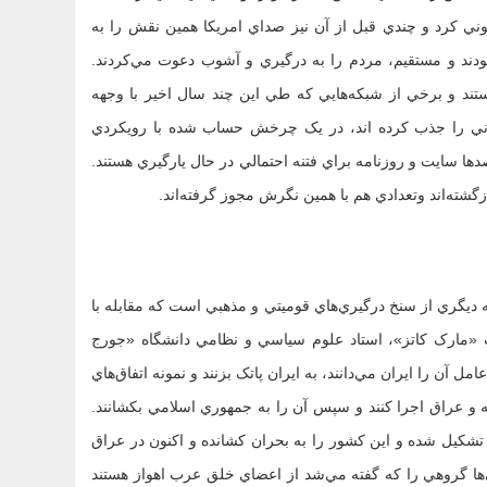
 راه اندازي شبکه تلويزيوني کرد و چندي قبل از آن نيز صداي امريکا همين نقش را به
 بودند و مستقيم، مردم را به درگيري و آشوب دعوت مي‌کردند.
تند و برخي از شبکه‌هايي که طي اين چند سال اخير با وجهه
اني را جذب کرده اند، در يک چرخش حساب شده با رويکردي
ها سايت و روزنامه براي فتنه احتمالي در حال يارگيري هستند.
گشته‌اند وتعدادي هم با همين نگرش مجوز گرفته‌اند.
ه ديگري از سنخ درگيري‌هاي قوميتي و مذهبي است که مقابله با
ت «مارک کاتز»، استاد علوم سياسي و نظامي دانشگاه «جورج
مل آن را ايران مي‌دانند، به ايران پاتک بزنند و نمونه اتفاق‌هاي
ه و عراق اجرا کنند و سپس آن را به جمهوري اسلامي بکشانند.
تش آزاد که از 2 سال پيش در سوريه تشکيل شده و اين کشور را به بحران کشانده و اکنون در عراق
ها گروهي را که گفته مي‌شد از اعضاي خلق عرب اهواز هستند