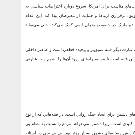
ت‌هاي مناسب براي آمريکا، شروع دوباره‌ اعتراضات سياسي به
ويق، برقراري ارتباط و حمايت از معترضان پيدا کند. اين اقدام
 ديپلماتيک در خصوص بحران اتمي کمک مي‌کند، حتي مي‌تواند
 عبارت ديگر فتنه عميق‌تر و پيچيده قطعي است و عناصر داخلي
فتنه است تا بتوانيم راه‌هاي ورود آن‌ها را ببنديم و به عبارتي
هاي دشمن براي ايجاد جنگ رواني است. در فتنه‌هايي که از نوع
يار کليدي است؛ زيرا دشمن مي‌خواهد مردم را نسبت به نظام بي
اعتماد و آن‌ها را بر ضد آن تحريک کند. فراموش نمي‌کنيم که در فتنه 88 نقش رسانه‌هاي دشمن بسيار مؤثر بود. بي بي سي در آستانه