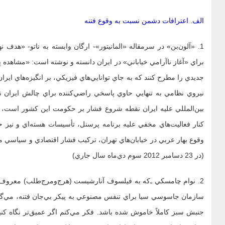
الف. اعترافات دشمن نسبت به وقوع فتنه
1. «آلون‌بن» در سرمقاله‌ «المانيتور»- ارگان وابسته به ناتو- «هدف
براي «آغاز ناآرامي خياباني» در ايران دانسته و نوشته است: «مشاهده
جديدي را مطرح کنند که به جاي توانايي‌هاي فيزيکي، بر انگيزه‌هاي ايرا
نيروي نظامي به تنهايي حاوي پاسخي راضي‌کننده براي چالش ايران نيست
بين‌المللي عليه ايران نقطه‌ شروع فشار بر حکومت اين کشور است، خو
کنار فعاليت‌هاي مخفي عليه برنامه پرسنل، تأسيسات هسته‌اي و نيز حک
وقوع بهار عربي در خيابان‌هاي تهران، ترکيب فشار اقتصادي و سياسي مي‌توا
(در 23 دسامبر 2012 سوم دي‌ماه سال جاري)
2. نوام چامسکي ‌ـ‌که به فيلسوف آنارشيست (هرج‌ومرج‌طلب) معروف
سازمان جاسوسي سيا براي تنفس مصنوعي به پيکر بي‌جان فتنه، مي‌گويد
جنبش سبز کاملاً خاموش شده باشد. فکر مي‌کنم اگر عميق‌تر نگاه کنيم