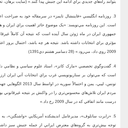
بتوانند راه‌هاي جديدي براي ادامه‌ اين جنبش پيدا کنند.» (سايت برهان، 
3. روزنامه‌ انگليسي «فايننشال تايمز» در سرمقاله‌ خود به صراحت ا
است. اين روزنامه مي‌نويسد: «يک موضوع حائز اهميت براي ايران و هم 
جمهوري ايران در ماه ژوئن سال آينده است که نتيجه آن کاملاً غيرقا
مؤثري براي انتخابات داشته باشد. نتيجه هر چه باشد، احتمال بروز اع
2009 روي داد، مي‌رود.» (28 دسامبر هشتم دي1391)
است که مي‌توان بر سناريونويسي غرب براي انتخابات آتي ايران ارز
تونس، ليبي، يمن و احتم
درست مانند اتفاقي که در سال 2009 رخ داد.»
5. «رابرت ساتلوف»، مديرعامل انديشکده‌ آمريکايي «واشنگتن»، به 
توجه بيش‌تري به گروه‌هاي معترض ايراني از جمله جنبش سبز داشت