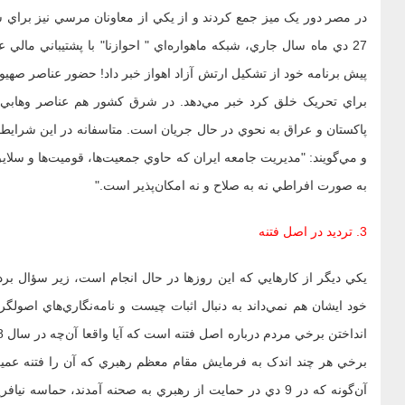
در مصر دور يک ميز جمع کردند و از يکي از معاونان مرسي نيز براي 
27 دي ماه سال جاري، شبکه ماهواره‌اي " احوازنا" با پشتيباني مالي
پيش برنامه خود از تشکيل ارتش آزاد اهواز خبر داد! حضور عناصر صهيو
براي تحريک خلق کرد خبر مي‌دهد. در شرق کشور هم عناصر وهابي 
پاکستان و عراق به نحوي در حال جريان است. متاسفانه در اين شرايط بر
و مي‌گويند: "مديريت جامعه ايران كه حاوي جمعيت‌ها، قوميت‌ها و سل
به صورت افراطي نه به صلاح و نه امكان‌پذير است."
3. ترديد در اصل فتنه
يکي ديگر از کارهايي که اين روزها در حال انجام است، زير سؤال بر
خود ايشان هم نمي‌داند به دنبال اثبات چيست و نامه‌نگاري‌هاي اصولگرايان
برخي هر چند اندک به فرمايش مقام معظم رهبري که آن را فتنه عميق 
آن‌گونه که در 9 دي در حمايت از رهبري به صحنه آمدند، حماسه