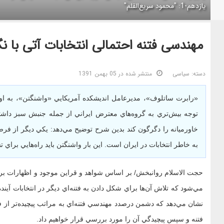
یازدهم-1: "محمود سریع‌القلم‌"
مهندسی فتنه احتمالی انتخابات آتی با 
دسته:
سیاسی
منتشر شده در 05 بهمن 1391
«رابرت ساتلوف»، مديرعامل انديشکده‌ آمريکايي «واشنگتن»، به او
توجه بيش‌تري به گروه‌هاي معترض ايراني از جمله جنبش سبز داشت
خاورميانه را دگرگون کند بدين شرح توضيح مي‌دهد: يکي ديگر از فر
به خاطر انتخابات در ايران است. اين بار واشنگتن بايد راه‌هايي براي 
حجت الاسلام روانبخش/ بر اساس شواهد و قراين موجود و اظهارات برخي
مي‌شود که تلاش آن‌ها براي شکل دادن به فتنه‌اي ديگر در انتخابات آي
نشان مي‌دهد که دشمن درصدد مهندسي فتنه‌اي به مراتب پيچيده‌تر از فتن
فتنه و سپس پيچيدگي آن را مورد بررسي قرار خواهيم داد.