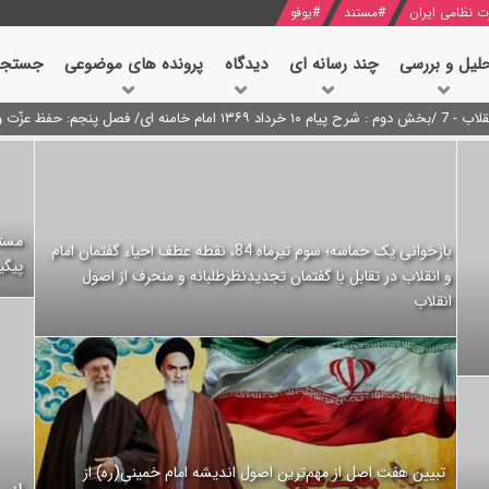
ت نظامی ایران
#
مستند
#
یوفو
لیل و بررسی
چند رسانه ای
دیدگاه‌
پرونده های موضوعی
جستجو
نه ای/ فصل پنجم: حفظ عزّت و کرامت انقلابی
د محمود منصور افسر ارشد اطلاعات مصر درباره هواپیمای اوکراینی
بازخوانی یک حماسه؛ سوم تیرماه 84، نقطه عطف احیاء گفتمان امام
پیگی
و انقلاب در تقابل با گفتمان تجدیدنظرطلبانه و منحرف از اصول
انقلاب
تبیین هفت اصل از مهم‌ترین اصول اندیشه امام خمینی(ره) از