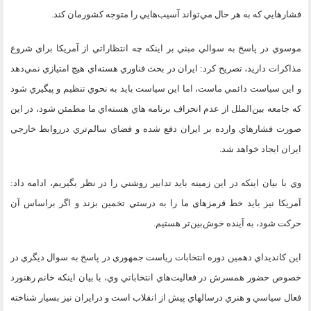
فشارهايي كه به هر حال مي‌تواند آسيب‌هايي را متوجه كشورمان كند.
موسوي در پاسخ به سوالي مبني بر اينكه چه انتظاراتي از آمريكا براي شروع
مذاكرات داريد، تصريح كرد: ايران در بحث فناوري هسته‌اي هيچ امتيازي نمي‌دهد
و اين سياست دائمي ماست، اما اين سياست بايد به نحوي تنظيم و پيگيري شود
كه جامعه بين‌الملل از عدم انحراف برنامه هاي هسته‌اي ما مطمئن شود، در اين
صورت فشارهاي وارده بر ايران دفع شده و فضاي سالم‌تري درروابط خارجي
ايران ايجاد خواهد شد.
وي با بيان اينكه در اين زمينه بايد تدابير روشني را در نظر بگيريم، ادامه داد:
آمريكا نيز بايد خط قرمزهاي ما را به درستي تخمين بزند و اگر براساس آن
حركت شود، به آينده خوش‌بين‌تر هستيم.
اين كانديداي دهمين دوره انتخابات رياست جمهوري در پاسخ به سوال ديگري در
خصوص حضور همسرش در فعاليت‌هاي انتخاباتي وي، با بيان اينكه خانم رهنورد
فعال سياسي و هنري درسالهاي پيش از انقلاب است و درايران نيز بسيار شناخته