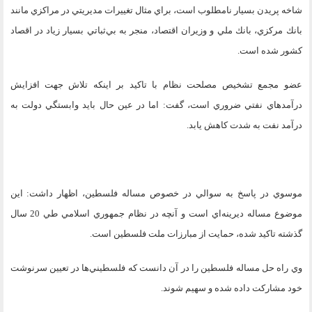
شاخه پريدن بسيار نامطلوب است، براي مثال تغييرات مديريتي در مراكزي مانند
بانك مركزي، بانك ملي و وزيران اقتصاد، منجر به بي‌ثباتي بسيار زياد در اقصاد
كشور شده است.
عضو مجمع تشخيص مصلحت نظام با تاكيد بر اينكه تلاش جهت افزايش
درآمدهاي نفتي ضروري است، گفت: اما در عين حال بايد وابستگي دولت به
درآمد نفت به شدت كاهش يابد.
موسوي در پاسخ به سوالي در خصوص مساله فلسطين، اظهار داشت: اين
موضوع مساله ديرينه‌اي است و آنچه در نظام جمهوري اسلامي طي 20 سال
گذشته تاكيد شده، حمايت از مبارزات ملت فلسطين است.
وي راه حل مساله فلسطين را در آن دانست كه فلسطيني‌ها در تعيين سرنوشت
خود مشاركت داده شده و سهيم شوند.