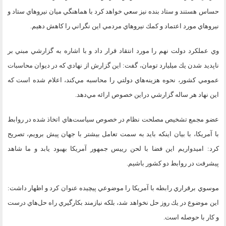
حساس هستند و ستاد بنده نيز سعي خواهد كرد با هماهنگي ميان نيروهاي ستاد و
نيروهاي مورد اعتماد و كمك نيروهاي مردمي اين نگراني را كاهش دهيم.
وي عملكرد دولت نهم را مورد انتقاد قرار داد و با اشاره به گزارشي مبني بر
ناپديد شدن يك ميليارد تومان، گفت: اين گزارش از نهادي كه در ديوان محاسبات
عمومي كشور، نحوه هزينه‌هاي دولتي را محاسبه مي‌كند، اعلام شده است كه
اين نهاد هر ساله گزارشي دراين خصوص ارائه مي‌دهد.
عضو مجمع تشخيص مصلحت نظام در خصوص سياست‌هاي اتخاذ شده در روابط
با آمريكا، با بيان اينكه بايد به سمت تعامل بيشتر با جهان پيش برويم، تصريح
كرد: اميدواريم اين فضا با لحن رييس جمهور آمريكا بهبود يابد و ما شاهد
پيشرفت در روابط دو كشور باشيم.
موسوي برقراري رابطه با آمريكا را موضوعي پيچيده عنوان كرد و اظهار داشت:
اين موضوع در يك روز حل نخواهد شد، بلكه نيازمند بكارگيري راه حل‌هاي درست
و كار با حوصله است.