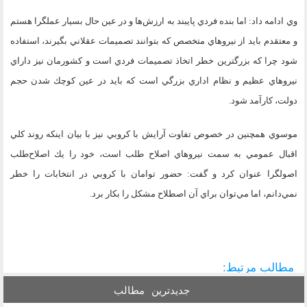
وي ادامه داد: اما بنده فردي پايبند به ارزش‌ها و در عين حال بسيار عملگرا هستم
و معتقدم بايد از نيروهاي متخصص كه بتوانند تصميمات عقلاني بگيرند، استفاده
شود چرا كه بزرگترين خطر اتخاذ تصميمات فردي است و كشورمان نيز داراي
نيروهاي عظيم و نظام اداري بزرگي است كه بايد در عين كوچك شدن حجم
دولت، كارآمد شود.
موسوي همچنين در خصوص تفاوت آرايش با كروبي نيز با بيان اينكه روند كلي
اقبال عمومي به سمت نيروهاي اصلاح طلب است، خود را يك اصلاح‌طلب
اصولگرا عنوان كرد و گفت: حضور توامان با كروبي در انتخابات را خطر
نمي‌دانم، اما مي‌توان براي آن اصطلاح مشكل را بكار برد.
مطالب مرتبط:
جدیدترین
مطالب