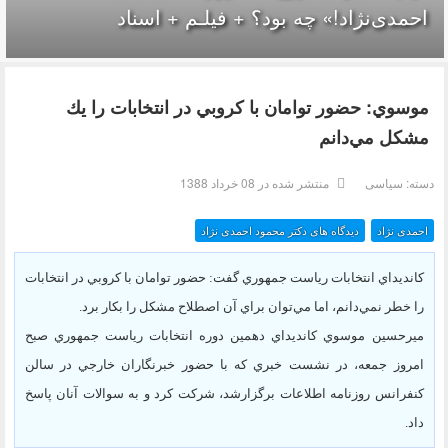
احمدی‌نژاد!» چه بود؟ + فیلـم + اسناد
موسوي: حضور توامان با كروبي در انتخابات را يك
مشكل مي‌دانم
دسته:
سیاسی
منتشر شده در 08 خرداد 1388
احمدی نژاد
دیدگاه های دکتر محمود احمدی نژاد
كانديداي انتخابات رياست جمهوري گفت: حضور توامان با كروبي در انتخابات
را خطر نمي‌دانم، اما مي‌توان براي آن اصطلاح مشكل را بكار برد.
ميرحسين موسوي كانديداي دهمين دوره انتخابات رياست جمهوري صبح
امروز جمعه، در نشست خبري كه با حضور خبرنگاران خارجي در سالن
كنفرانس روزنامه اطلاعات برگزارشد، شركت كرد و به سوالات آنان پاسخ
داد.