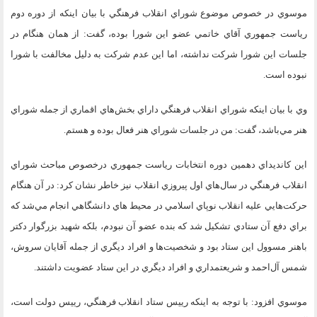
موسوي در خصوص موضوع شوراي انقلاب فرهنگي با بيان اينكه از دوره دوم
رياست جمهوري آقاي خاتمي عضو اين شورا بوده، گفت: از همان هنگام در
جلسات اين شورا شركت نداشته، اما اين عدم شركت به دليل مخالفت با شورا
نبوده است.
وي با بيان اينكه شوراي انقلاب فرهنگي داراي بخش‌هاي اقماري از جمله شوراي
هنر مي‌باشد، گفت: من در جلسات شوراي هنر فعال بوده و هستم.
اين كانديداي دهمين دوره انتخابات رياست جمهوري درخصوص مباحث شوراي
انقلاب فرهنگي در سال‌هاي اول پيروزي انقلاب نيز خاطر نشان كرد: در آن هنگام
حركت‌هايي عليه انقلاب نوپاي اسلامي در محيط هاي دانشگاهي انجام مي‌شد كه
براي دفع آن ستادي تشكيل شد كه بنده عضو آن نبودم، ‌بلكه شهيد بزرگوار دكتر
باهنر مسوول اين ستاد بود و شخصيت‌ها و افراد ديگري از جمله آقايان سروش،
شمس آل‌احمد و شريعتمداري و افراد ديگري در اين ستاد عضويت داشتند.
موسوي افزود: با توجه به اينكه رييس ستاد انقلاب فرهنگي، رييس دولت است،