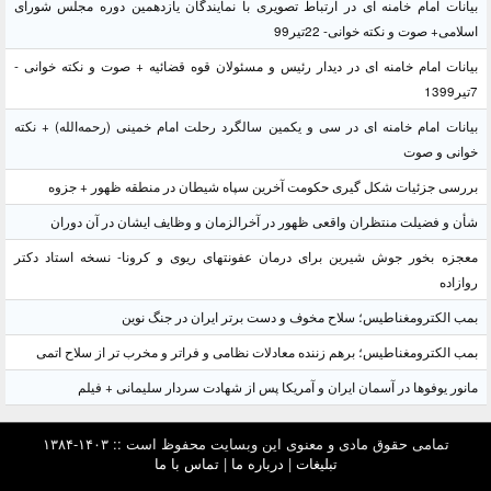
بیانات امام خامنه ای در ارتباط تصویری با نمایندگان یازدهمین دوره مجلس شورای
اسلامی+ صوت و نکته خوانی- 22تیر99
بیانات امام خامنه ای در دیدار رئیس و مسئولان قوه قضائیه + صوت و نکته خوانی -
7تیر1399
بیانات امام خامنه ای در سی و یکمین سالگرد رحلت امام خمینی (رحمه‌الله) + نکته
خوانی و صوت
بررسی جزئیات شکل گیری حکومت آخرین سپاه شیطان در منطقه ظهور + جزوه
شأن و فضیلت منتظران واقعی ظهور در آخرالزمان و وظایف ایشان در آن دوران
معجزه بخور جوش شیرین برای درمان عفونتهای ریوی و کرونا- نسخه استاد دکتر
روازاده
بمب الکترومغناطیس؛ سلاح مخوف و دست برتر ایران در جنگ نوین
بمب الکترومغناطیس؛ برهم زننده معادلات نظامی و فراتر و مخرب تر از سلاح اتمی
مانور یوفوها در آسمان ایران و آمریکا پس از شهادت سردار سلیمانی + فیلم
تمامی حقوق مادی و معنوی این وبسایت محفوظ است :: ۱۴۰۳-۱۳۸۴
تبلیغات
|
درباره ما
|
تماس با ما