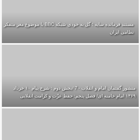
مستند فرمانده سایه ؛ گل به خودی شبکه BBC با موضوع مغز متفکر
نظامی ایران
منشور گفتمان امام و انقلاب - 7 /بخش دوم : شرح پیام ۱۰ خرداد
۱۳۶۹ امام خامنه ای/ فصل پنجم: حفظ عزّت و کرامت انقلابی