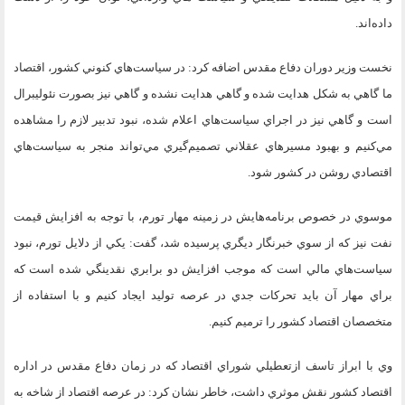
داده‌اند.
نخست وزير دوران دفاع مقدس اضافه كرد: در سياست‌هاي كنوني كشور، اقتصاد
ما گاهي به شكل هدايت شده و گاهي هدايت نشده و گاهي نيز بصورت نئوليبرال
است و گاهي نيز در اجراي سياست‌هاي اعلام شده، نبود تدبير لازم را مشاهده
مي‌كنيم و بهبود مسيرهاي عقلاني تصميم‌گيري مي‌تواند منجر به سياست‌هاي
اقتصادي روشن در كشور شود.
موسوي در خصوص برنامه‌هايش در زمينه مهار تورم، با توجه به افزايش قيمت
نفت نيز كه از سوي خبرنگار ديگري پرسيده شد، گفت: يكي از دلايل تورم، نبود
سياست‌هاي مالي است كه موجب افزايش دو برابري نقدينگي شده است كه
براي مهار آن بايد تحركات جدي در عرصه توليد ايجاد كنيم و با استفاده از
متخصصان اقتصاد كشور را ترميم كنيم.
وي با ابراز تاسف ازتعطيلي شوراي اقتصاد كه در زمان دفاع مقدس در اداره
اقتصاد كشور نقش موثري داشت، خاطر نشان كرد: در عرصه اقتصاد از شاخه به