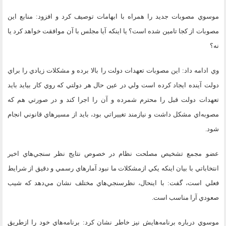
موسوي مصوبات جديد را همراه با ابهامات توصيف كرد و افزود: منابع اين
مصوبات از كجا تامين شده است؟‌ يا اينكه آيا مجلس با آن موافقت خواهد كرد يا
نه؟
وي ادامه داد: اين مصوبات تعهدات دولت را بالا برده و مشكلات زيادي را براي
دولت آينده ايجاد كرده است ولي در عين حال هر دولتي كه روي كار بيايد بايد
تعهدات دولت قبل را محترم شمرده و آن را اجرا كند و در صورتي هم كه
مصوبه‌اي مشكل داشت و نيازمند تغييراتي بود، بايد از مسيرهاي قانوني انجام
شود.
عضو مجمع تشخيص مصلحت نظام در خصوص نتايج نظر سنجي‌هاي اخير
انتخاباتي با بيان اينكه يكي ازمشكلات ما نبود آمارهاي رسمي و دقيق از شرايط
فعلي است، گفت: با اينحال، نظرسنجي‌هاي مختلف نشان مي‌دهد كه شيب
صعودي آرا مناسب است.
موسوي درباره برنامه‌هايش نيز خاطر نشان كرد: برنامه‌هاي خود را ازطريق