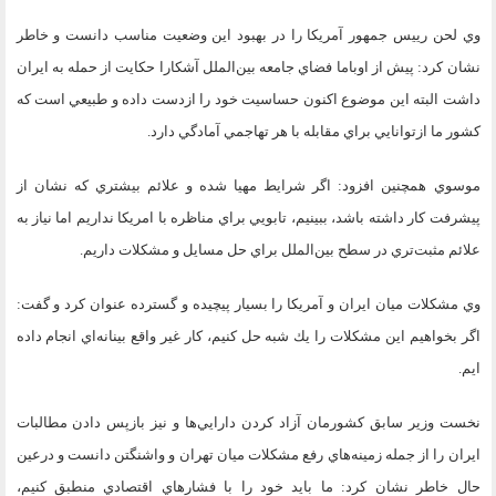
وي لحن رييس جمهور آمريكا را در بهبود اين وضعيت مناسب دانست و خاطر
نشان كرد: پيش از اوباما فضاي جامعه بين‌الملل آشكارا حكايت از حمله به ايران
داشت البته اين موضوع اكنون حساسيت خود را ازدست داده و طبيعي است كه
كشور ما ازتوانايي براي مقابله با هر تهاجمي آمادگي دارد.
موسوي همچنين افزود: اگر شرايط مهيا شده و علائم بيشتري كه نشان از
پيشرفت كار داشته باشد، ببينيم، تابويي براي مناظره با امريكا نداريم اما نياز به
علائم مثبت‌تري در سطح بين‌الملل براي حل مسايل و مشكلات داريم.
وي مشكلات ميان ايران و آمريكا را بسيار پيچيده و گسترده عنوان كرد و گفت:
اگر بخواهيم اين مشكلات را يك شبه حل كنيم، كار غير واقع بينانه‌اي انجام داده
ايم.
نخست وزير سابق كشورمان آزاد كردن دارايي‌ها و نيز بازپس دادن مطالبات
ايران را از جمله زمينه‌هاي رفع مشكلات ميان تهران و واشنگتن دانست و درعين
حال خاطر نشان كرد: ما بايد خود را با فشارهاي اقتصادي منطبق كنيم،