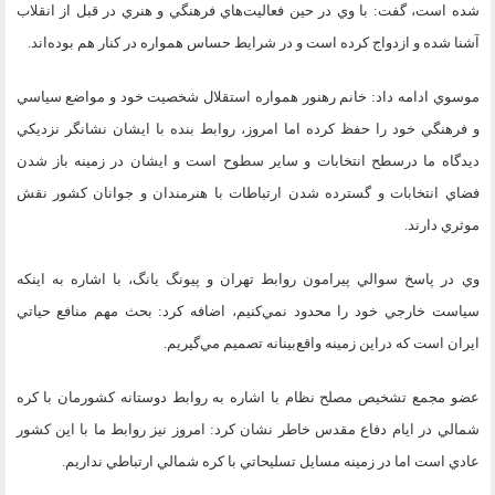
شده است، گفت: با وي در حين فعاليت‌هاي فرهنگي و هنري در قبل از انقلاب
آشنا شده و ازدواج كرده است و در شرايط حساس همواره در كنار هم بوده‌اند.
موسوي ادامه داد: خانم رهنور همواره استقلال شخصيت خود و مواضع سياسي
و فرهنگي خود را حفظ كرده اما امروز، روابط بنده با ايشان نشانگر نزديكي
ديدگاه ما درسطح انتخابات و ساير سطوح است و ايشان در زمينه باز شدن
فضاي انتخابات و گسترده شدن ارتباطات با هنرمندان و جوانان كشور نقش
موثري دارند.
وي در پاسخ سوالي پيرامون روابط تهران و پيونگ يانگ، با اشاره به اينكه
سياست خارجي خود را محدود نمي‌كنيم، اضافه كرد: بحث مهم منافع حياتي
ايران است كه دراين زمينه واقع‌بينانه تصميم مي‌گيريم.
عضو مجمع تشخيص مصلح نظام با اشاره به روابط دوستانه كشورمان با كره
شمالي در ايام دفاع مقدس خاطر نشان كرد: امروز نيز روابط ما با اين كشور
عادي است اما در زمينه مسايل تسليحاتي با كره شمالي ارتباطي نداريم.