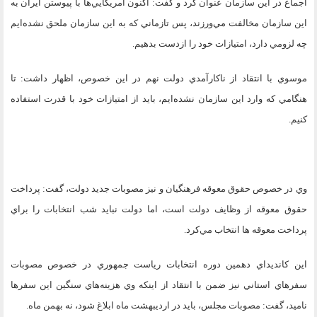
اجماع در اين سازمان عنوان كرد و گفت: اكنون آمريكايي‌ها با پيوستن ايران به
اين سازمان مخالفت مي‌ورزند، پس تازماني كه به اين سازمان ملحق نشده‌ايم
چه لزومي دارد، امتيازات خود را ازدست بدهيم.
موسوي با انتقاد از ناكارآمدي دولت نهم در اين خصوص، اظهار داشت: تا
هنگامي كه وارد اين سازمان نشده‌ايم، بايد از امتيازات خود با قدرت استفاده
كنيم.
وي در خصوص حقوق معوقه فرهنگيان و نيز مصوبات جديد دولت، گفت: پرداخت
حقوق معوقه از وظايف دولت است، اما دولت نبايد شب انتخابات را براي
پرداخت معوقه ها انتخاب مي‌كرد.
اين كانديداي دهمين دوره انتخابات رياست جمهوري در خصوص مصوبات
سفرهاي استاني نيز ضمن با انتقاد از اينكه وي هزينه‌هاي سنگين اين سفرها
ناميد، گفت: مصوبات مجلس، بايد در ارديبهشت ماه ابلاغ شود، نه بهمن ماه.