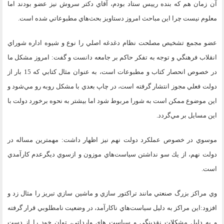
آن زمان هم كه بنده رييس ستاد بودم، آقاي دكتر سروش نيز عضو بودند اما
معلوم نيست چرا اين مباحث امروز دستاويز بحث‌هاي مطبوعاتي شده است.
عضو مجمع تشخيص مصلحت نظام دغدغه اصلي را نوع و شيوه اداره شوراي
انقلاب فرهنگي و توجه به تفكر حاكم بر جامعه دانست و گفت: امروز مشكل ما
در خصوص انحصار كتاب و مطبوعات است، به عنوان مثال كتابي كه 15 بار از
دولت فعلي مجوز انتشار گرفته است، در چاپ بعدي با مشكل روبه رو مي‌شود و
اين موضوع ممكن است به شورا مربوط شود اما بيشتر به نحوه برخورد دولت با
اين مسايل بر مي‌گردد.
موسوي در خصوص عملكرد دولت نهم نيز اظهار داشت: مهمترين مساله در
دولت نهم، از يك سو نداشتن سياست‌هاي موزون و ازسوي ديگرعدم كارآمدي
است.
وي مراكز بزرگ صنعتي مانند تراكتور سازي و ماشين سازي تبريز را مثال زد و
افزود:اين مراكز به دليل سياست‌هاي ناكارآمد، در وضعيت نا‌مطلوبي قرار گرفته‌
و به دليل مشكلات نقدينگي و سياست هاي وارداتي، توان خود را از دست