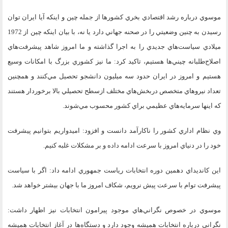
موسوي درباره رشد اقتصادي بخري كشورها از جمله چين و اينكه آيا ايران توان
رسيدن به چنين وضعيتي را در صحنه جهاني دارد يا نه، با بيان اينكه چين از 1972
ميلادي سياست‌هاي جديدي را به اجرا گذاشته و ما امروز شاهد پيشرفت‌هاي
اصلاح‌طلبانه چيني‌ها هستيم، تاكيد كرد: ما نيز كشوري بزرگ با امكانات وسيع
هستيم و امروز در ايران حدود سه ميليون دانشجو تحصيل مي‌كنند و همچنين
تعداد نيروهاي متخصص دربخش‌هاي مختلف ازسطح تحصيلي بالا برخوردار هستند
كه اينها سرمايه‌هاي عظيمي براي كشور محسوب مي‌شوند.
وي نظام اداري كشور را ناكارآمد دانست و افزود: اميدواريم بتوانيم پيشرفت
خود را در دنياي امروز با سرعت ادامه داده و بر مشكلات غلبه كنيم.
اين كانديداي دهمين دوره انتخابات رياست جمهوري ادامه داد: اگر با سياست
پيشرفت توام با سرعت پيش نرويم، شكاف امروز ما با جهان بيشتر خواهد شد.
موسوي در خصوص نگراني‌هاي موجود پيرامون انتخابات نيز اظهار داشت:
نگراني درباره انتخابات هميشه وجود دارد و دستگاه‌ها در آغاز انتخابات هميشه