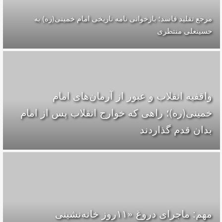
مرجع تقلید فاسد؛ بازخوانی نامه تاریخی امام خمینی(ره) به
حسینعلی منتظری
واقفیه‌ انقلاب و عبور از آرمان‌های امام
خمینی(ره)؛ راهی که خوارج انقلاب پس از امام
بدان قدم گذاردند
مهم: ماجرای دروغ «۱۱روز خانه‌نشینی