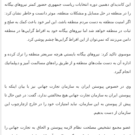
اين كانديداي دهمين دوره انتخابات رياست جمهوري حضور كمتر نيروهاي بيگانه
را در منطقه در حل مسايل و مشكلات منطقه، موثر دانست و خاطر نشان كرد:
اگر امنيت منطقه به دست مردم منطقه باشد، اين امر خود باعث كمك به صلح و
ثبات در منطقه خواهد شد اما نيروهاي بيگانه خود به افراط گرايي‌ها در منطقه
دامن مي‌زنند كه نمي‌توان از اين افراط گرايي‌ها چشم پوشي كرد.
موسوي تاكيد كرد: نيروهاي بيگانه بايستي هرچه سريعتر منطقه را ترك كرده و
اداره آن به دست ملت‌هاي منطقه و از طريق راه‌هاي مسالمت آميز و ديپلماتيك
انجام گيرد.
وي در خصوص پيوستن ايران به سازمان تجارت جهاني نيز با بيان اينكه با
پيوستن ايران به سازمان تجارت جهاني هيچ مخالفتي ندارد، گفت: در عين حال تا
پيش از پيوستن به اين سازمان، نبايد امتيازات خود را در خارج ازچارچوب اين
سازمان از دست بدهيم.
عضو مجمع تشخيص مصلحت نظام لازمه پيوستن و الحاق به تجارت جهاني را