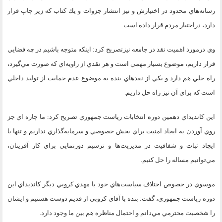
رسانه‌هاي محدود در اختيارش و نيز انتشار جزوات و يك كتاب كه زير چاپ قرار
دارد، دراختيار مردم قرار داده است.
وي درمورد اهميت نقد در جامعه نيزتصريح كرد: اينكه متوجه باشيم در چه فضايي
قرار داريم، موضوع بسيار مهمي است و هر نقدي از زاويه‌اي كه صورت مي‌گيرد،
راه حلي هم دارد و يكي از نقدهاي بنده به موضوع عدم حمايت از توليد داخلي
است كه براي آن نيز راه حل داريم.
اين كانديداي دهمين دوره انتخابات رياست جمهوري تصريح كرد: ما چاره اي جز
روي آوردن به ايجاد امنيت براي بخش خصوصي و سرمايه‌گذاري نداريم و تنها با
ايجاد ثبات و شفافيت در مديريت‌ها و ترسيم دورنمايي براي كار آفرينان،
مي‌توانيم مساله را حل كنيم.
موسوي در خصوص اختلاف سياست‌هاي خود با مهدي كروبي ديگر كانديداي اين
دوره رياست جمهوري، گفت: بنده با آقاي كروبي از قديم دوست هستيم و ايشان
را شخصيت محترمي مي‌دانم و احتمال مناظره هم بين ما وجود دارد.