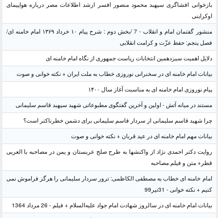
بازخوانی افشاگری سپهبد محمود منصور افسر ارشد اطلاعات مصر درباره هواپیمای
اوکراینی
منشور گفتمان امام و انقلاب - 7 /بخش دوم : شرح پیام ۱۰ خرداد ۱۳۶۹ امام خامنه ای/
فصل پنجم: حفظ عزّت و کرامت انقلابی
دلایل اهمیت سیزدهمین انتخابات ریاست جمهوری از نگاه امام خامنه ای
بیانات امام خامنه ای در سخنرانی نوروزی خطاب به ملت ایران + نکته خوانی و صوت
پیام نوروزی امام خامنه ای به مناسبت آغاز سال ۱۴۰۰
مستند در میانه آتش - اولین و آخرین گفتگوی مطبوعاتی شهید سپهبد قاسم سلیمانی
چرا شهید قاسم سلیمانی از سردار قاسم سلیمانی برای دشمن خطرناکتر است؟
بیانات مهم امام خامنه ای در عید قربان + نکته خوانی و صوت
روایت دکتر احمدی نژاد از واکنشها به طرح صلح عربستان و یمن در مصاحبه با العربی
قطر+ متن و فیلم مصاحبه
امام خامنه ای خطاب به مصطفی الکاظمی: ترور سردار سلیمانی را هرگز فراموش نمی
کنیم + نکته خوانی - 31تیر99
بیانات امام خامنه ای در سالروز شهادت امام جواد علیه‌السلام + فیلم - 26 مرداد 1364