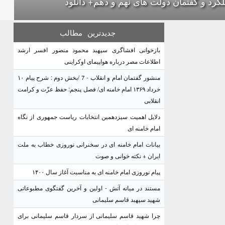
کرد و گفتمان دولت های نهم و دهم+ دانلود
جدیدترین
مطالب
بازخوانی افشاگری سپهبد محمود منصور افسر ارشد
اطلاعات مصر درباره هواپیمای اوکراینی
منشور گفتمان امام و انقلاب - 7 /بخش دوم : شرح پیام ۱۰
خرداد ۱۳۶۹ امام خامنه ای/ فصل پنجم: حفظ عزّت و کرامت
انقلابی
دلایل اهمیت سیزدهمین انتخابات ریاست جمهوری از نگاه
امام خامنه ای
بیانات امام خامنه ای در سخنرانی نوروزی خطاب به ملت
ایران + نکته خوانی و صوت
پیام نوروزی امام خامنه ای به مناسبت آغاز سال ۱۴۰۰
مستند در میانه آتش - اولین و آخرین گفتگوی مطبوعاتی
شهید سپهبد قاسم سلیمانی
چرا شهید قاسم سلیمانی از سردار قاسم سلیمانی برای