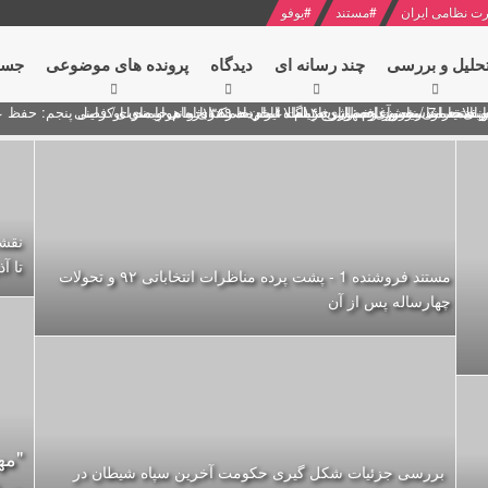
ت نظامی ایران
#
مستند
#
یوفو
حلیل و بررسی
چند رسانه ای
دیدگاه‌
پرونده های موضوعی
جست
ل پنجم: حفظ عزّت و کرامت انقلابی
ای به مناسبت آغاز سال ۱۴۰۰
 انتخابات ریاست جمهوری از نگاه امام خامنه ای
 در سخنرانی نوروزی خطاب به ملت ایران + نکته خوانی و صوت
بد محمود منصور افسر ارشد اطلاعات مصر درباره هواپیمای اوکراینی
نقشه
تا آذر
مستند فروشنده 1 - پشت پرده مناظرات انتخاباتی ۹۲ و تحولات
چهارساله پس از آن
"مه
بررسی جزئیات شکل گیری حکومت آخرین سپاه شیطان در