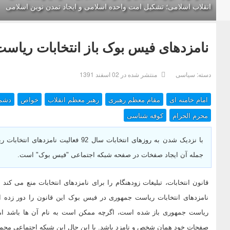
انقلاب اسلامی؛ تشکیل امت واحده‌ اسلامی و ایجاد تمدن نوین اسلامی
نامزدهای فیس بوک باز انتخابات ریاس
دسته:
سیاسی
منتشر شده در 02 اسفند 1391
امام خامنه ای
مقام معظم رهبری
رهبر معظم انقلاب
خواص
دشم
محرم الحرام
کوفه شناسی
با نزدیک شدن به روزهای انتخابات سال 2
جمله آن ایجاد صفخات در صفحه شبکه اجتماعی "فیس بوک" است.
قانون انتخابات، تبلیغات زودهنگام را برای نامزدهای انتخابات منع می کند 
نامزدهای انتخابات ریاست جمهوری در فیس بوک این قانون را دور زده ا
ریاست جمهوری باز شده است، اگرچه ممکن است به نام آن ها باشد ا
صفحات خود همان شخص و نامزد باشد. با این حال این شبکه اجتماعی محملی 