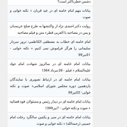
دشمن خطرناکتر است؟
بیانات مهم امام خامنه ای در عید قربان + نکته خوانی و
صوت
روایت دکتر احمدی نژاد از واکنشها به طرح صلح عربستان
و یمن در مصاحبه با العربی قطر+ متن و فیلم مصاحبه
امام خامنه ای خطاب به مصطفی الکاظمی: ترور سردار
سلیمانی را هرگز فراموش نمی کنیم + نکته خوانی -
31تیر99
بیانات امام خامنه ای در سالروز شهادت امام جواد
علیه‌السلام + فیلم - 26 مرداد 1364
بیانات امام خامنه ای در ارتباط تصویری با نمایندگان
یازدهمین دوره مجلس شورای اسلامی+ صوت و نکته
خوانی- 22تیر99
بیانات امام خامنه ای در دیدار رئیس و مسئولان قوه قضائیه
+ صوت و نکته خوانی - 7تیر1399
بیانات امام خامنه ای در سی و یکمین سالگرد رحلت امام
خمینی (رحمه‌الله) + نکته خوانی و صوت