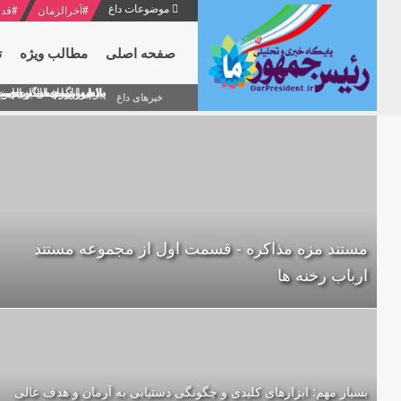
موضوعات داغ
#
آخرالزمان
#
قدر
صفحه اصلی
مطالب ویژه
ت
منشور گفتمان امام و انقلاب - 7 /بخش دوم : شرح پیام ۱۰ خرداد ۱۳۶۹ امام خامنه ای/ فص
پیام نوروزی امام خامنه 
دلایل اهمیت سیزدهمین
بیانات امام خامنه ای
بازخوانی افشاگری سپه
خبرهای داغ
مستند مزه مذاکره - قسمت اول از مجموعه مستند
ارباب رخنه ها
بسیار مهم: ابزارهای کلیدی و چگونگی دستیابی به آرمان و هدف عالی