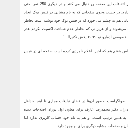
صفحه به نام مشترک اسفندیار رحیم مشایی که در یکی از آن ها 738 نفر اتفاقات این صفحه رو دنبال می کنند و در دیگری 250 نفر. حتی
ه نام من از مشایی متنفرم هم دیده می شود که 593 حامی دارد. در جست وجوی صفحاتی که به نام مشایی در فیس بوک ایجاد
شایی هم به چشم می خورد که در فیس بوک خود نوشته است بخاطر
ه می‌شوند و از عزیزانی که بخاطر عدم شناخت اکسپت نکردم عذر
و ۲۰:۳۰ پخش نکنن!!..."
لس هفتم هم که اخیرا اعلام نامزدی کرده است صفحه ای در فیس
ولگراست. حضور آن‌ها در فضای تبلیغات مجازی تا اینجا حداقل
ران دکتر محمدرضا عارف برای معاون اول دوران اصلاحات دیده
ه همین ترتیب است. او هم به نام خود حساب کاربری ندارد اما
ن و صفحات مشابه دیگری برای او وجود دارد.