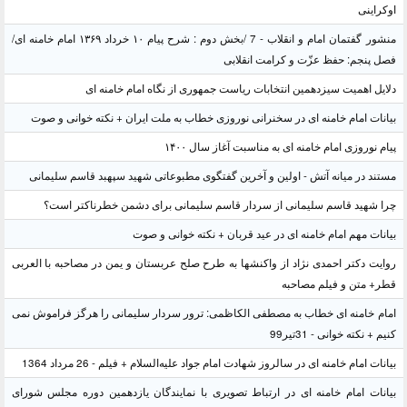
اوکراینی
منشور گفتمان امام و انقلاب - 7 /بخش دوم : شرح پیام ۱۰ خرداد ۱۳۶۹ امام خامنه ای/
فصل پنجم: حفظ عزّت و کرامت انقلابی
دلایل اهمیت سیزدهمین انتخابات ریاست جمهوری از نگاه امام خامنه ای
بیانات امام خامنه ای در سخنرانی نوروزی خطاب به ملت ایران + نکته خوانی و صوت
پیام نوروزی امام خامنه ای به مناسبت آغاز سال ۱۴۰۰
مستند در میانه آتش - اولین و آخرین گفتگوی مطبوعاتی شهید سپهبد قاسم سلیمانی
چرا شهید قاسم سلیمانی از سردار قاسم سلیمانی برای دشمن خطرناکتر است؟
بیانات مهم امام خامنه ای در عید قربان + نکته خوانی و صوت
روایت دکتر احمدی نژاد از واکنشها به طرح صلح عربستان و یمن در مصاحبه با العربی
قطر+ متن و فیلم مصاحبه
امام خامنه ای خطاب به مصطفی الکاظمی: ترور سردار سلیمانی را هرگز فراموش نمی
کنیم + نکته خوانی - 31تیر99
بیانات امام خامنه ای در سالروز شهادت امام جواد علیه‌السلام + فیلم - 26 مرداد 1364
بیانات امام خامنه ای در ارتباط تصویری با نمایندگان یازدهمین دوره مجلس شورای