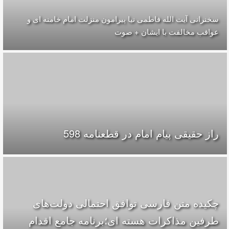
سخنرانی آیت الله فاطمی نیا پیرامون منزلت امام خامنه ای و
عواقب مخالفت با ایشان + صوت
راز حقیقی پیام امام در قطعنامه 598
چکیده متن فارسی توافق احتمالی دولت‌های
طرفین مذاکرات هسته ای؛برنامه جامع اقدام