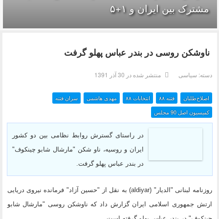
مشترک بین ایران و ۱+۵
ناوشکن روسی در بندر عباس پهلو گرفت
دسته:
سیاسی
منتشر شده در 30 آذر 1391
اصلاح‌طلبان
فتنه ۸۸
انتخابات ۸۸
مهدی هاشمی
سران فتنه
کمیسیون اصل 90 مجلس
در راستای گسترش روابط نظامی بین دو کشور
ایران و روسیه، ناو شکن "مارشال شابو چینکوف"
در بندر عباس پهلو گرفت.
روزنامه لبنانی "الدیار" (aldiyar) به نقل از "حسین آزاد" فرمانده نیروی دریایی
ارتش جمهوری اسلامی ایران گزارش داد که ناوشکن روسی "مارشال شابو
چینکوف" در بندر عباس پهلو گرفته است.