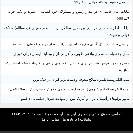
اسلامی+ صوت و نکته خوانی- 22تیر99
بیانات امام خامنه ای در دیدار رئیس و مسئولان قوه قضائیه + صوت و نکته خوانی -
7تیر1399
بیانات امام خامنه ای در سی و یکمین سالگرد رحلت امام خمینی (رحمه‌الله) + نکته
خوانی و صوت
بررسی جزئیات شکل گیری حکومت آخرین سپاه شیطان در منطقه ظهور + جزوه
شأن و فضیلت منتظران واقعی ظهور در آخرالزمان و وظایف ایشان در آن دوران
معجزه بخور جوش شیرین برای درمان عفونتهای ریوی و کرونا- نسخه استاد دکتر
روازاده
بمب الکترومغناطیس؛ سلاح مخوف و دست برتر ایران در جنگ نوین
بمب الکترومغناطیس؛ برهم زننده معادلات نظامی و فراتر و مخرب تر از سلاح اتمی
مانور یوفوها در آسمان ایران و آمریکا پس از شهادت سردار سلیمانی + فیلم
تمامی حقوق مادی و معنوی این وبسایت محفوظ است :: ۱۴۰۳-۱۳۸۴
تبلیغات
|
درباره ما
|
تماس با ما