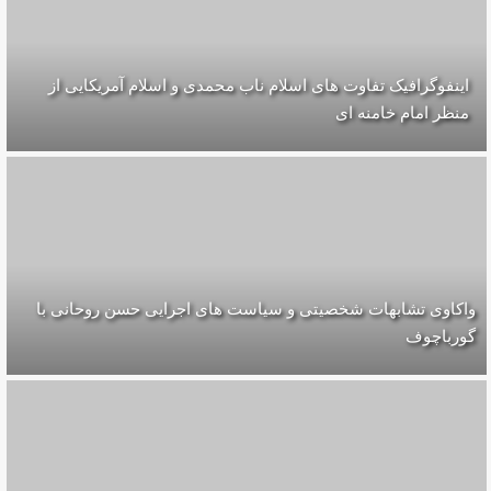
اینفوگرافیک تفاوت های اسلام ناب محمدی و اسلام آمریکایی از
منظر امام خامنه ای
واکاوی تشابهات شخصیتی و سیاست های اجرایی حسن روحانی با
گورباچوف