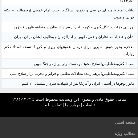
7تیر1399
بیانات امام خامنه ای در سی و یکمین سالگرد رحلت امام خمینی (رحمه‌الله) + نکته
خوانی و صوت
بررسی جزئیات شکل گیری حکومت آخرین سپاه شیطان در منطقه ظهور + جزوه
شأن و فضیلت منتظران واقعی ظهور در آخرالزمان و وظایف ایشان در آن دوران
معجزه بخور جوش شیرین برای درمان عفونتهای ریوی و کرونا- نسخه استاد دکتر
روازاده
بمب الکترومغناطیس؛ سلاح مخوف و دست برتر ایران در جنگ نوین
بمب الکترومغناطیس؛ برهم زننده معادلات نظامی و فراتر و مخرب تر از سلاح اتمی
مانور یوفوها در آسمان ایران و آمریکا پس از شهادت سردار سلیمانی + فیلم
تمامی حقوق مادی و معنوی این وبسایت محفوظ است :: ۱۴۰۳-۱۳۸۴
تبلیغات
|
درباره ما
|
تماس با ما
صفحه اصلی
مطالب ویژه