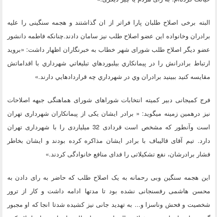
البته برخی اصلاح طلبان پارا فراتر از ان گذاشتند و هجمه سنگینی را علیه
برادران وخانواده این عضو اصلاح طلب نیز سامان دادند.چنانکه فاطمه دانشور
عضو دیگر اصلاح طلب شورای شهر خطاب به خبرنگاران اظهار داشت: «برويد
ارتباط برادرانش را در پيمانکاري بيلبوردهاي تبليغاتي شهرداري با اقداماتش
مقايسه کنيد ببينيد برادران وي در شهرداري چه قراردادهايي دارند.»
فرج کمیجانی دبیر کمیته انتخابات شوراهای شورای هماهنگی جبهه اصلاحات
نیز درهمین زمینه میگوید: « برادر ایشان یکی از پیمانکاران شهرداری تهران
است وآنطور که مشخص است قردادی 32 میلیاردی را با شهرداری تهران
دارد. تیم آقای قالیباف با برادر ایشان مذاکره کرده بودند و ایشان بخاطر
فشار برادرشان، نفع تشکیلاتی را فدای منافع خانوادگی کردند.»
این هجمه سنگین وبی رحمانه به یک اصلاح طلب که حاضر به رای دادن به
محسن هاشمی رفسنجانی نشده بود تا مدتها ادامه داشت و کار از ترور
شخصیت و فحش وناسزا و... به تهدید جانی نیز کشیده شدتا انجا که او مجبور