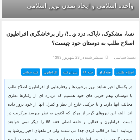
واحده‌ اسلامی و ایجاد تمدن نوین اسلامی
نسا، مشکوک، ناپاک، دزد و...!/ راز پرخاشگری افراطیون
اصلاح طلب به دوستان خود چیست؟
دسته:
سیاسی
منتشر شده در 23 شهریور 1393
اصلاح طلبان
فتنه‌گران
فتنه ۸۸
سران فتنه
افراطیون
فتنه خوانی
در یکسال اخیر شاهد بروز برخوردها و رفتارهایی از افراطیون اصلاح طلب
با دوستان وهم حزبی های خود هستیم که درپاره ای از رفتارها نظری
مخالف آنها دارند و یا حرکتی خارج از نظر و کنترل آنها از خود بروز داده
اند. البته این نیروهای گریز از مرکز که اکنون به نظر میرسد مرکزیت در
دست افراطیون و فعالین و حلقه اصلی فتنه 88 را دیگر نمی خواهند
بربتابند، ابتدا در قالب فردی جدا می شدند ولی در ماههای اخیر ریزشها به
صورت گروهی را دربین آنها شاهد بوده ایم و پیش بینی می شود در آینده