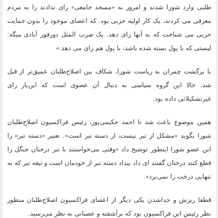
طلبی وارد شورا شدند و امروز به «مسجد جامعی» رای ندادند را به مردم
معرفی می کردند، یک کار اولیه حزبی بود. که اعضای موجود را بدون جمایت
حزبی می شناخت که به آنها رای دهد. یک ضرب المثل دورقوز آبادی میگه:
لیستی که با پول بسته شده باشد، با پول هم رای می دهد.»
با برگشت چمران به ریاست شورا، شکاف بین اصلاح‌طلبان عمیق‌تر از قبل
شد. حالا این گروه سیاسی به دنبال آن عضوی است که این‌بار رای
غیرتشکیلاتی داده بود.
همین موضوع باعث شد تا احمد حکیمی‌پور، رئیس فراکسیون اصلاح‌طلبان
شورا بگوید «مشکل از تبر نیست، از دسته تبر است». تعبیر «دسته تبر» را
این عضو شورا اینطور توضیح داد «وقتی می‌خواستند با تبر درختان جنگل را
قطع کنند درختان گفتند ای داد بیداد دسته تبر از خودمان است و تیغه تبر که به
تنهایی درخت را نمی‌برد».
قطعا ریزش و جداشدن یکی دیگر از اعضای فراکسیون اصلاح‌طلبان منظور
نظر رئیس این فراکسیون بود که برآشفته و عصبانی به نظر می‌رسید.