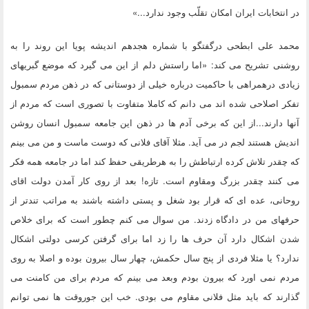
در انتخابات ایران امکان تقلّب وجود ندارد...»
محمد علی ابطحی درگفتگو با شماره هجدهم اندیشه پویا این روند را به
روشنی تشریح می کند: «اما راستش دلم از این می گیرد که موضع گبریهای
زیادی درهمراهی با حاکمیت درباره خیلی از دوستانی که در ذهن مردم سمبول
تفکر اصلاحی شده اند می دانم که کاملا متفاوت با تصوری است که مردم از
آنها دارند...از این که برخی آدم ها در ذهن این جامعه سمبول انسان روشن
اندیش هستند لجم در می آید. مثلا آقای فلانی که دوست ماست و من می بینم
که چقدر تلاش کرده ارتباطش را به هرطریقی حفظ کند اما در جامعه همه فکر
می کنند چقدر بزرگ ومقاوم است. تازه! بعد از روی کار آمدن دولت اقای
روحانی، عده ای که قرار بود شغل و پستی داشته باشند به مراتب تندتر از
حرفهای من در دادگاه زدند. من سوال می کنم چطور است که برای خلاص
شدن اشکال دارد آن حرف ها را زد اما برای گرفتن کرسی دولتی اشکال
ندارد؟ یا مثلا فردی از پنج سال حکمش، چهار سال بیرون بوده و اصلا به روی
مردم نمی اورد که بیرون بودم وبعد می بینم که مردم برای من کامنت می
گذارند که باید مثل فلانی مقاوم می بودی. خب این جوروقت ها نمی توانم