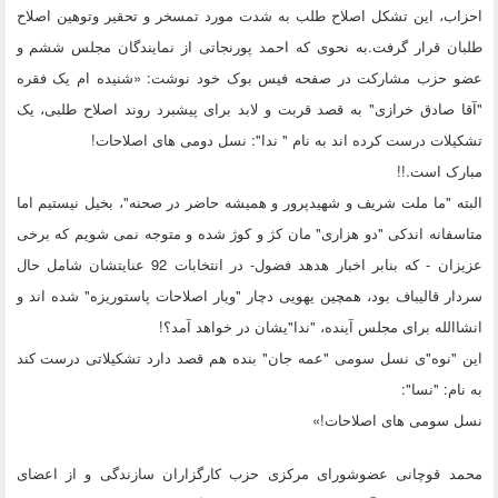
احزاب، این تشکل اصلاح طلب به شدت مورد تمسخر و تحقیر وتوهین اصلاح
طلبان قرار گرفت.به نحوی که احمد پورنجاتی از نمایندگان مجلس ششم و
عضو حزب مشارکت در صفحه فیس بوک خود نوشت: «شنیده ام یک فقره
"آقا صادق خرازی" به قصد قربت و لابد برای پیشبرد روند اصلاح طلبی، یک
تشکیلات درست کرده اند به نام " ندا": نسل دومی های اصلاحات!
مبارک است.!!
البته "ما ملت شریف و شهیدپرور و همیشه حاضر در صحنه"، بخیل نیستیم اما
متاسفانه اندکی "دو هزاری" مان کژ و کوژ شده و متوجه نمی شویم که برخی
عزیزان - که بنابر اخبار هدهد فضول- در انتخابات 92 عنایتشان شامل حال
سردار قالیباف بود، همچین یهویی دچار "ویار اصلاحات پاستوریزه" شده اند و
انشاالله برای مجلس آینده، "ندا"یشان در خواهد آمد؟!
این "نوه"ی نسل سومی "عمه جان" بنده هم قصد دارد تشکیلاتی درست کند
به نام: "نسا":
نسل سومی های اصلاحات!»
محمد قوچانی عضوشورای مرکزی حزب کارگزاران سازندگی و از اعضای