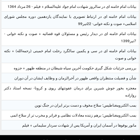
بیانات امام خامنه ای در سالروز شهادت امام جواد علیه‌السلام + فیلم - 26 مرداد 1364
بیانات امام خامنه ای در ارتباط تصویری با نمایندگان یازدهمین دوره مجلس شورای
اسلامی+ صوت و نکته خوانی- 22تیر99
بیانات امام خامنه ای در دیدار رئیس و مسئولان قوه قضائیه + صوت و نکته خوانی -
7تیر1399
بیانات امام خامنه ای در سی و یکمین سالگرد رحلت امام خمینی (رحمه‌الله) + نکته
خوانی و صوت
بررسی جزئیات شکل گیری حکومت آخرین سپاه شیطان در منطقه ظهور + جزوه
شأن و فضیلت منتظران واقعی ظهور در آخرالزمان و وظایف ایشان در آن دوران
معجزه بخور جوش شیرین برای درمان عفونتهای ریوی و کرونا- نسخه استاد دکتر
روازاده
بمب الکترومغناطیس؛ سلاح مخوف و دست برتر ایران در جنگ نوین
بمب الکترومغناطیس؛ برهم زننده معادلات نظامی و فراتر و مخرب تر از سلاح اتمی
مانور یوفوها در آسمان ایران و آمریکا پس از شهادت سردار سلیمانی + فیلم