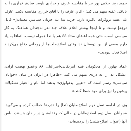
حمید رضا جلایی پور نیز با مقایسه عارف و خرازی تلویحا صادق خرازی را به
ناپاکی عقبه متهم می کند: «آقاي عارف را با آقاي خرازي مقايسه نكنيد. عارف
يك عقبه بروكرات پاكيزه دارد. حزب ندا يك جريان سياسي معتنابه[= قابل
توجه] نيست و تا اينجا بيشتر اعلام علاقه چند نفر نه‌چندان هماهنگ به كار
سياسي است. حتي همه اعضاي ستاد 88 هم با ندا همراه نيست. اتفاقا به ياد
دارم بعضي از اين دوستان ندا وقتي اصلاح‌طلب‌ها از روحاني دفاع مي‌كردند
اصلا فعال نبودند.»
عماد بهاور، از محکومان فتنه آمریکایی-اسرائیلی ۸۸ وعضو نهضت آزادی
تشکل ندا را به دزدی متهم می کند: «ظاهرا در ایران در میان «جوانان
سیاسی» رسم است که «تغییر ایدئولوژی» بدهند اما نام و اعتبار تشکیلات
پیشین را نیز برای خود حفظ کنند.»
وی در ادامه، نسل دوم اصلاح‌طلبان (ندا) را «دزد»! خطاب کرده و می‌گوید:
«جوانان نسل دوم اصلاح‌طلبان در حالی که رفقایشان در زندان هستند، لباس
آنها (عنوان اصلاح‌طلبی) را دزدیده‌اند»!