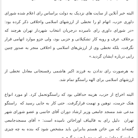
البته خبر آنلاین از سایت های نزدیک به دولت براساس رای اعلام شده شورای
داوری حزب، اتهام او را تخطی از ارزشهای اسلامی واخلاقی ذکر کرده بود:
«در شورای داوری رای نامبرده درجریان انتخاب شهردار تهران هرچند که
برخلاف عرف و رویه کار تشکیلاتی و حزبی بود، ولی جزو موارد اتهامی قرار
نگرفت، بلکه تخطی وی از ارزش‌های اسلامی و اخلاقی منجر به صدور چنین
رایی درباره ایشان گردید.»
به هرصورت رای ندادن به فرزند اکبر هاشمی رفسنجانی معادل تخطی از
ارزشهای اسلامی برای الهه راستگو تمام شد.
البته اخراج از حزب، هزینه حداقلی بود که راستگوتحمل کرد. او مورد انواع
هتک حرمت، توهین و تهمت قرارگرفت. حتی کار به جایی رسید که راستگو
مدعی شد مسجد جامعی وزیر ارشاد دوران آقای خاتمی و عضو شورای شهر
تهران دلیل رای به قالیباف اوراخائن نامیده است: « آقای مسجدجامعی
گفته‌اند که من خائن هستم بنابراین باید مشخص شود که بنده به چه چیزی
خیانت کرده‌ام؛ به رای مردم یا چیز دیگری.»