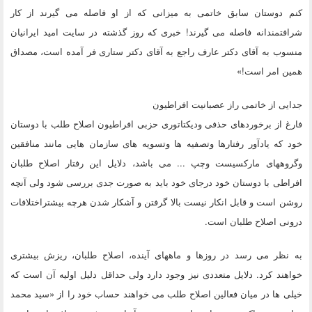
کنم دوستان سابق خاتمی به میزانی که از او فاصله می گیرند از کار
شرافتمندانه فاصله می گیرند! خبری که روز گذشته در سایت امید ایرانیان
منسوب به آقای دکتر عارف راجع به آقای دکتر ستاری فر آمده است، مصداق
همین امر است!»
جدایی از خاتمی راز عصبانیت افراطیون
فارغ از برخوردهای حذفی ودیکتاتوری حزبی افراطیون اصلاح طلب با دوستان
خود که یادآور رفتارها وتصفیه ها وتسویه های سازمان هایی مانند منافقین
وگروههای مارکسیست وچپ ... می باشد، دلایل این رفتار اصلاح طلبان
افراطی با دوستان خود درجای خود باید به صورت جدی بررسی شود ولی آنچه
روشن است و قابل انکار نیست بالا گرفتن و آشکار شدن هرچه بیشتراختلافات
درونی اصلاح طلبان است.
به نظر می رسد در روزها و ماههای آینده، اصلاح طلبان، ریزش بیشتری
خواهند کرد. دلایل متعددی نیز وجود دارد ولی حداقل دلیل اولیه آن است که
خیلی ها در میان فعالین اصلاح طلب می خواهند حساب خود را از «سید محمد