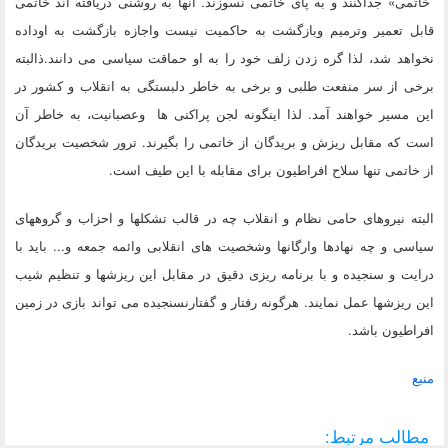
خاتمی» جداکنند و به پای خاتمی نسوزند. آنها به روشنی دریافته اند خاتمی
قابل تعمیر وترمیم وبازگشت به حاکمیت نیست واجازه بازگشت به اوداده
نخواهد شد، لذا گره زدن زلف خود را به او حماقت سیاسی می دانند.ذالبته
برخی از سر منفعت طلبی و برخی به خاطر دلبستگی به انقلاب و کشور در
این مسیر خواهند آمد. لذا اینگونه لجن پراکنی ها وعصبانیت، به خاطر آن
است که مقابل ریزش و بریدگان از خاتمی را بگیرند. ترور شخصیت بریدگان
از خاتمی تنها سلاح افراطیون برای مقابله با این طیف است.
البته نیروهای حامی نظام و انقلاب چه در قالب تشکلها و احزاب و گروههای
سیاسی و چه نهادها وارگانها وشخصیت های انقلابی وائمه جمعه و... باید با
درایت و سنجیده و با برنامه ریزی دقیق در مقابل این ریزشها و تنظیم شیب
این ریزشها عمل نمایند. هرگونه رفتار و گفتارنسنجیده می تواند بازی در زمین
افراطیون باشد.
منبع
مطالب مرتبط: