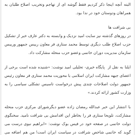
البته آنچه اینجا ذکر کردیم فقط گوشه ای از تهاجم وتخریب اصلاح طلبان به
همراهان ودوستان خود در ندا بود.
بی شرافت ها
در روزهای گذشته نیز سایت امید نزدیک و وابسته به دکتر عارف خبر از تشکیل
حزب اصلاح طلب دیگری توسط محمد ستاری فر معاون رییس جمهور ورییس
سازمان مدیریت دوران خاتمی وعضو حزب منحله مشارکت داد.
ایلنا به نقل از پایگاه خبری- تحلیلی امید نوشت: «شنیده شده است برخی از
اعضای جبهه مشارکت ایران اسلامی با محوریت محمد ستار‌ی فر معاون رئیس
جمهور دولت اصلاحات چندی پیش درخواست تاسیس تشکلی سیاسی را به
وزارت کشور ارائه کردند.»
با انتشار این خبر عبدالله رمضان زاده عضو دیگرشورای مرکزی حزب منحله
مشارکت، تلویحا ستاری فر را بخاطر این اقدامش بی شرافت نامید. سخنگوی
دولت خاتمی در صفحه خود در فیس بوک نوشت: «ابراهیم نبوی درست می
گوید که خاتمی شاخص شرافت در سیاست ایران است! من هم اضافه می