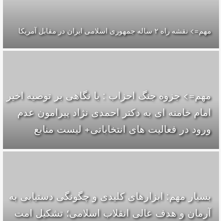
مهم=> نقشه راه ۲ ساله جمهوری اسلامی ایران در مقابل آمریکا
مهم=> جزوه جنگ احزاب : با نگاهی بر توصیه اخیر
امام خامنه ای به دکتر احمدی نژاد پیرامون عدم
ورود در فعالیت های انتخاباتی+ لیست منابع
بسیار مهم: ابزارهای کلیدی و چگونگی دستیابی به
آرمان و هدف عالی انقلاب اسلامی؛ تشکیل امت