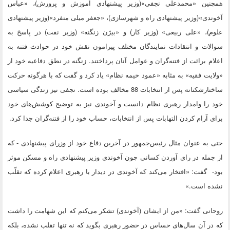
همچنین «محمدعلی نجفی»(وزیر پیشنهادی آموزش و پرورش)، «عباس
آخوندی»(وزیر پیشنهادی راه و شهرسازی)، «جعفر میلی منفرد»(وزیر پیشنهادی
علوم)، «علی ربیعی» (وزیر کار) و «بیژن زنگنه» (وزیر نفت) در پاسخ به
سوالات و انتقادات نمایندگان مختلف پیرامون نقش خود در حوادث فتنه به
اعلام برائت از فتنه‌گران و عوامل آنان پرداختند. زنگنه در نطق دفاعیه خود از
«ولایت فقیه» به مثابه «عمود خیمه نظام» یاد کرد و گفت که با هرگونه حرکت
ساختارشکنانه پس از انتخابات 88 مخالف بوده است. نجفی نیز زندگی سیاسی
خود را وامدار رهبری نظام دانست و آخوندی نیز به توضیح کوشش‌های خود
برای آرام کردن التهابات پس از انتخابات، حساب خود را از فتنه‌گران جدا کرد.
حتی به عنوان مثال رئیس‌جمهور در آخرین دفاع خود از وزرای پیشنهادی - که
از جمله در رای آوردن کسانی چون آخوندی وزیر پیشنهادی راه و مسکن موثر
بود- گفت: «افتخار می‌کند که آخوندی در دیدار با رهبری اعلام کرده که تقلّب
نشده است.»
روحانی گفت: «من از ایشان (آخوندی) تشکر می‌کنم که این شهامت را داشت
که در آن سال‌های حساس در حضور رهبری بگوید که نه تنها تقلب نشده، بلکه