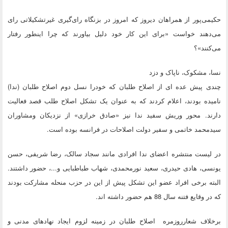
حکیمی‌پور از همراهان دیروز که امروز در بزنگاه رای‌گیری غیرتشکیلاتی رای
می‌دهند خواست «برای این کار خود دلیل بیاورند که چرا اینطور رفتار
می‌کنند»؟
نسا، مشکوک، ناپاک و دزد
چندی پیش عده ای از اصلاح طلبان که خودرا نسل دوم اصلاح طلبان (ندا)
نامیده بودند، اعلام کردند که به عنوان یک تشکل اصلاح طلب قصد فعالیت
دارند. محور وریش سفید ندا نیز «صادق خرازی» از نزدیکان ومشاوران
سیدمحمد خاتمی و سفیر دولت اصلاحات در فرانسه بوده است.
در لیست منتشره اعضای ندا افرادی مانند سجاد سالک، رضا شریفی، حسن
یونسی، هادی حیدری، سعید نور‌محمدی، شهاب طباطبایی و...، حضور داشتند.
البته برخی افراد عضو این تشکل پیش از این در حزب منحله مشارکت بودند
که در وقایع فتنه سال 88 هم حضور داشته اند.
برخلاف شعارروزمره اصلاح طلبان در زمینه لزوم ایجاد نهادهای مدنی و