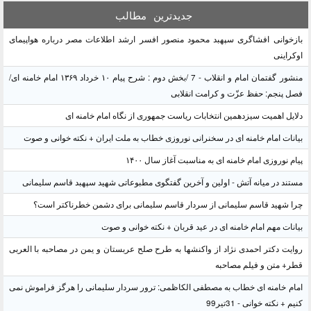
جدیدترین
مطالب
بازخوانی افشاگری سپهبد محمود منصور افسر ارشد اطلاعات مصر درباره هواپیمای
اوکراینی
منشور گفتمان امام و انقلاب - 7 /بخش دوم : شرح پیام ۱۰ خرداد ۱۳۶۹ امام خامنه ای/
فصل پنجم: حفظ عزّت و کرامت انقلابی
دلایل اهمیت سیزدهمین انتخابات ریاست جمهوری از نگاه امام خامنه ای
بیانات امام خامنه ای در سخنرانی نوروزی خطاب به ملت ایران + نکته خوانی و صوت
پیام نوروزی امام خامنه ای به مناسبت آغاز سال ۱۴۰۰
مستند در میانه آتش - اولین و آخرین گفتگوی مطبوعاتی شهید سپهبد قاسم سلیمانی
چرا شهید قاسم سلیمانی از سردار قاسم سلیمانی برای دشمن خطرناکتر است؟
بیانات مهم امام خامنه ای در عید قربان + نکته خوانی و صوت
روایت دکتر احمدی نژاد از واکنشها به طرح صلح عربستان و یمن در مصاحبه با العربی
قطر+ متن و فیلم مصاحبه
امام خامنه ای خطاب به مصطفی الکاظمی: ترور سردار سلیمانی را هرگز فراموش نمی
کنیم + نکته خوانی - 31تیر99