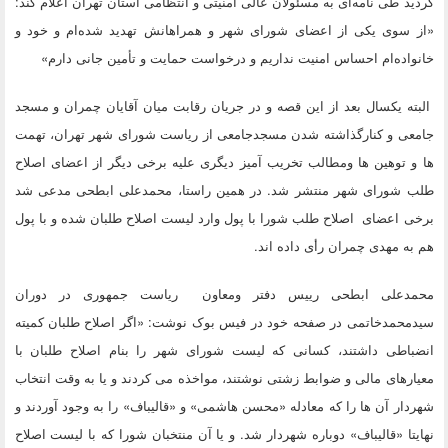
گردید طی نامه‌ای به مسئولان عالی امنیتی و انتظامی استان تهران اعلام کند:
«از سوی یکی از اعضای شورای شهر و همراهانش تهدید شده‌ام و خود و
خانواده‌ام احساس امنیت نداریم و درخواست حمایت و تأمین جانی دارم»
البته یکسال بعد از این قصه و در جریان رقابت میان آقایان چمران و مسجد
جامعی و کنارگذاشته شدن مسجدجامعی از ریاست شورای شهر تهران، تهمت
ها و توهین ها ومطالب تخریب آمیز دیگری علیه برخی دیگر از اعضای اصلاح
طلب شورای شهر منتشر شد. در همین راستا، محمدعلی ابطحی مدعی شد
برخی اعضای اصلاح طلب شورا با پول وارد لیست اصلاح طلبان شده و با پول
هم به مهدی چمران رأی داده اند.
محمدعلی ابطحی رییس دفتر ومعاون ریاست جمهوری در دوران
سیدمحمدخاتمی در صفحه خود در فیس بوک نوشت: «اگر اصلاح طلبان کمیته
انضباطی داشتند، کسانی که لیست شورای شهر را بنام اصلاح طلبان با
معیارهای مالی و ضوابط زشتی نوشتند، مواخذه می کردند و یا به وقت انتخاب
شهردار آن ها را که معادله «محسن هاشمی» و «قالیباف» را به وجود آوردند و
نهایتا «قالیباف» دوباره شهردار شد. و یا آن منتخبان شورا که با لیست اصلاح