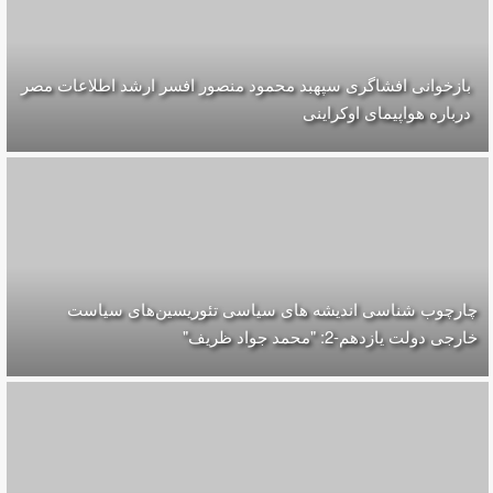
بازخوانی افشاگری سپهبد محمود منصور افسر ارشد اطلاعات مصر
درباره هواپیمای اوکراینی
چارچوب شناسی اندیشه های سیاسی تئوریسین‌های سیاست
خارجی دولت یازدهم-2: "محمد جواد ظریف"