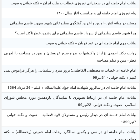
بیانات امام خامنه ای در سخنرانی نوروزی خطاب به ملت ایران + نکته خوانی و صوت
پیام نوروزی امام خامنه ای به مناسبت آغاز سال ۱۴۰۰
مستند در میانه آتش - اولین و آخرین گفتگوی مطبوعاتی شهید سپهبد قاسم سلیمانی
چرا شهید قاسم سلیمانی از سردار قاسم سلیمانی برای دشمن خطرناکتر است؟
بیانات مهم امام خامنه ای در عید قربان + نکته خوانی و صوت
روایت دکتر احمدی نژاد از واکنشها به طرح صلح عربستان و یمن در مصاحبه با العربی
قطر+ متن و فیلم مصاحبه
امام خامنه ای خطاب به مصطفی الکاظمی: ترور سردار سلیمانی را هرگز فراموش نمی
کنیم + نکته خوانی - 31تیر99
بیانات امام خامنه ای در سالروز شهادت امام جواد علیه‌السلام + فیلم - 26 مرداد 1364
بیانات امام خامنه ای در ارتباط تصویری با نمایندگان یازدهمین دوره مجلس شورای
اسلامی+ صوت و نکته خوانی- 22تیر99
بیانات امام خامنه ای در دیدار رئیس و مسئولان قوه قضائیه + صوت و نکته خوانی -
7تیر1399
بیانات امام خامنه ای در سی و یکمین سالگرد رحلت امام خمینی (رحمه‌الله) + نکته
خوانی و صوت