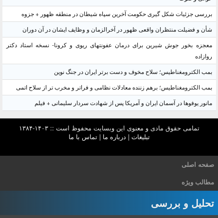
بررسی جزئیات شکل گیری حکومت آخرین سپاه شیطان در منطقه ظهور + جزوه
شأن و فضیلت منتظران واقعی ظهور در آخرالزمان و وظایف ایشان در آن دوران
معجزه بخور جوش شیرین برای درمان عفونتهای ریوی و کرونا- نسخه استاد دکتر
روازاده
بمب الکترومغناطیس؛ سلاح مخوف و دست برتر ایران در جنگ نوین
بمب الکترومغناطیس؛ برهم زننده معادلات نظامی و فراتر و مخرب تر از سلاح اتمی
مانور یوفوها در آسمان ایران و آمریکا پس از شهادت سردار سلیمانی + فیلم
تمامی حقوق مادی و معنوی این وبسایت محفوظ است :: ۱۴۰۳-۱۳۸۴
تبلیغات
|
درباره ما
|
تماس با ما
صفحه اصلی
مطالب ویژه
تحلیل و بررسی