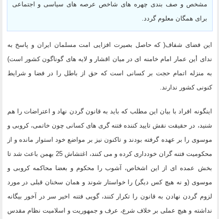
مشخص و صف بندی چهره های شاخص عرصه های سیاسی و اجتماعی
برای همگان معلوم گردد.
این فضای شفاف( که حاصل بصیرت افزایی امت مسلمان ایران و پاسخ به
ندای أین عمار امام خامنه ای در میان اقشار و لایه های گوناگون کشور است)
به منزله اتمام حجت بر کسانی است که حق از باطل را در فضا و شرایط
کنونی کشور ندارند.
اینگونه افراد با بیان این مطلب که باید به قانون گردن نهاد و اعتراضات را هم
شنید، در حقیقت نقش تایید کننده فتنه گری های کسانی چون خاتمی، کروبی و
موسوی را بر عهده گرفته بودند و تاکنون نیز بر مواضع خود استوار مانده و از
محکومیت فتنه گران خودداری کرده و می کنند، اغتشاش 25 بهمن باعث شد تا
بخش عمده ای از این اشخاص، آشوب را محکوم و بعضا محاکمه کروبی و
موسوی (و نه هیچ کس دیگر) را خواستار شوند و همان سخنان قبلی در مورد
لزوم گردن نهادن به قانون را تکرار کنند، گویی فتنه اخیر سر در آخور بیگانه
نداشته و هیچ عملی بر خلاف شرع، عرف و جمهوریت و اسلامیت نظام مقدس