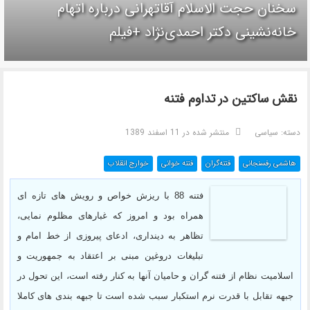
سخنان حجت الاسلام آقاتهرانی درباره اتهام
خانه‌نشینی دکتر احمدی‌نژاد +فیلم
نقش ساکتین در تداوم فتنه
دسته:
سیاسی
منتشر شده در 11 اسفند 1389
هاشمی رفسنجانی
فتنه‌گران
فتنه خوانی
خوارج انقلاب
فتنه 88 با ریزش خواص و رویش های تازه ای
همراه بود و امروز که غبارهای مظلوم نمایی،
تظاهر به دینداری، ادعای پیروزی از خط امام و
تبلیغات دروغین مبنی بر اعتقاد به جمهوریت و
اسلامیت نظام از فتنه گران و حامیان آنها به کنار رفته است، این تحول در
جبهه تقابل با قدرت نرم استکبار سبب شده است تا جبهه بندی های کاملا