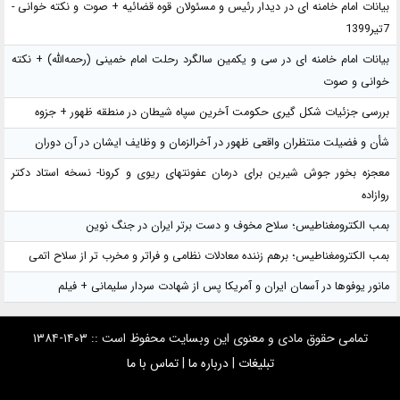
بیانات امام خامنه ای در دیدار رئیس و مسئولان قوه قضائیه + صوت و نکته خوانی -
7تیر1399
بیانات امام خامنه ای در سی و یکمین سالگرد رحلت امام خمینی (رحمه‌الله) + نکته
خوانی و صوت
بررسی جزئیات شکل گیری حکومت آخرین سپاه شیطان در منطقه ظهور + جزوه
شأن و فضیلت منتظران واقعی ظهور در آخرالزمان و وظایف ایشان در آن دوران
معجزه بخور جوش شیرین برای درمان عفونتهای ریوی و کرونا- نسخه استاد دکتر
روازاده
بمب الکترومغناطیس؛ سلاح مخوف و دست برتر ایران در جنگ نوین
بمب الکترومغناطیس؛ برهم زننده معادلات نظامی و فراتر و مخرب تر از سلاح اتمی
مانور یوفوها در آسمان ایران و آمریکا پس از شهادت سردار سلیمانی + فیلم
تمامی حقوق مادی و معنوی این وبسایت محفوظ است :: ۱۴۰۳-۱۳۸۴
تبلیغات
|
درباره ما
|
تماس با ما