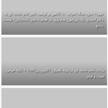
مهم=> جزوه جنگ احزاب : با نگاهی بر توصیه اخیر امام خامنه ای به
دکتر احمدی نژاد پیرامون عدم ورود در فعالیت های انتخاباتی+ لیست
منابع
بیانات امام خامنه ای در نیمه شعبان؛ 21فروردین1399 + نکته خوانی،
صوت و فیلم