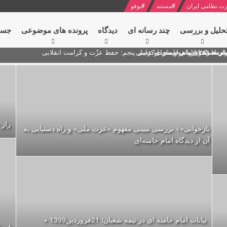
ت نظامی ایران
#
مستند
#
یوفو
حلیل و بررسی
چند رسانه ای
دیدگاه‌
پرونده های موضوعی
جست
ام خامنه ای
ران + نکته خوانی و صوت
 مصر درباره هواپیمای اوکراینی
راز 
بازخوانی=> بررسی تبیینی مفهوم «عزت ملی» و راه دستیابی به
آن از دیدگاه امام خامنه‌ای
بیانات امام خامنه ای در نیمه شعبان؛ 21فروردین1399 +