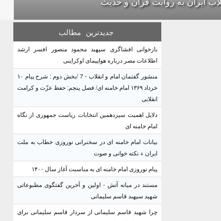
لاب ایران به روایت قرآن و حدیث
جدیدترین
مطالب
بازخوانی افشاگری سپهبد محمود منصور افسر ارشد
اطلاعات مصر درباره هواپیمای اوکراینی
منشور گفتمان امام و انقلاب - 7 /بخش دوم : شرح پیام ۱۰
خرداد ۱۳۶۹ امام خامنه ای/ فصل پنجم: حفظ عزّت و کرامت
انقلابی
دلایل اهمیت سیزدهمین انتخابات ریاست جمهوری از نگاه
امام خامنه ای
بیانات امام خامنه ای در سخنرانی نوروزی خطاب به ملت
ایران + نکته خوانی و صوت
پیام نوروزی امام خامنه ای به مناسبت آغاز سال ۱۴۰۰
مستند در میانه آتش - اولین و آخرین گفتگوی مطبوعاتی
شهید سپهبد قاسم سلیمانی
چرا شهید قاسم سلیمانی از سردار قاسم سلیمانی برای