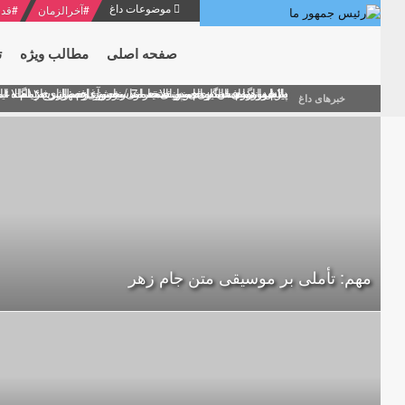
موضوعات داغ
#
آخرالزمان
#
قدر
صفحه اصلی
مطالب ویژه
ت
منشور گفتمان امام و انقلاب - 7 /بخش دوم : شرح پیام ۱۰ خرداد ۱۳۶۹ امام خامنه ای/ فصل پنجم: حفظ عزّت و کرامت انقلابی
پیام نوروزی امام خامنه ای به مناسبت آغاز سال ۱۴۰۰
دلایل اهمیت سیزدهمین انتخابات ریاست جمهوری از نگاه ام
بیانات امام خامنه ای در سخنرانی نوروزی خطاب به ملت ای
بازخوانی افشاگری سپهبد محمود منصور افسر ارشد اطلاعات
خبرهای داغ
مهم: تأملی بر موسیقی متن جام زهر