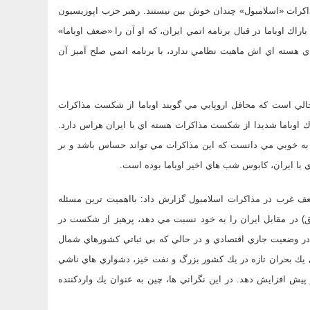
مذاكرات «اسلامبول» چندان خوش بين نيستند. رهبر حزب اپوزيسيون
راك اوباما در قبال برنامه اتمي ايران، كه او آن را «ضعف اوباما»
ي هسته اي اش ماهيت نظامي ندارد، با برنامه اتمي صلح آميز آن
 حالي است كه محافل اروپايي مي گويند اوباما از شكست مذاكرات
اك اوباما شديدا از شكست مذاكرات هسته اي با ايران هراس دارد.
ل به خوبي مي دانست كه اين مذاكرات مي تواند حساس باشد و بر
ي با ايران، كابوس شب هاي اخير اوباما بوده است.
ضعف غرب در مذاكرات اسلامبول گزارش داد: بااهميت ترين مسئله
ق) در مقابل ايران را به خود نسبت مي دهد، پرهيز از شكست در
 در وضعيت جاري اقتصادي و در حالي كه بي ثباتي كشورهاي شمال
هاي يك بحران تازه در يك كشور بزرگ و نفت خيز، دشواري هاي ناشي
يش افزايش دهد. در اين نگراني ها، چين به عنوان يك واردكننده