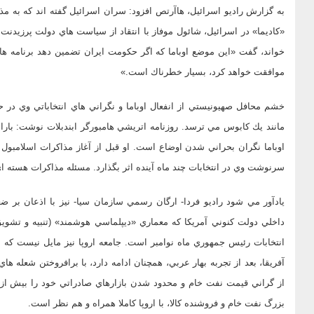
به گزارش راديو اسرائيل، هاآرتص افزود: سران اسرائيل گفته اند كه به 
«كاديما» در اسرائيل، شائول موفاز با انتقاد از سياست هاي دولت پرزيدنت با
خواند، گفت «اين موضع اوباما كه اگر حكومت ايران تضمين دهد برنامه ها
موافقت خواهد كرد، بسيار خطرناك است.»
خشم محافل صهيونيستي از انفعال اوباما و نگراني هاي انتخاباتي وي در
مانند يك كابوس مي ترسد. روزنامه اتريشي هامبورگر ابندبلات نوشت: بار
اوباما نگران بحراني شدن اوضاع است. او قبل از آغاز مذاكرات اسلامبو
سرنوشت وي در انتخابات چند ماه آينده اثر بگذارد. مسئله مذاكرات هسته ا
يادآور مي شود راديو فردا- ارگان رسمي سازمان سيا- نيز با اذعان بر 
داخلي دولت كنوني آمريكا كه معماري «ديپلماسي هوشمند» (تنبيه و تشوي
انتخابات رئيس جمهوري ماه نوامبر است. جامعه اروپا نيز مايل نيست كه
آفريقا، بعد از تجربه بهار عربي، همچنان ادامه دارد، با برافروختن شعله 
از گراني قيمت نفت خام و محدود شدن بازارهاي صادراتي خود را بيش از پ
بزرگ نفت خام و فروشنده كالا، با اروپا كاملا همراه و هم نظر است.