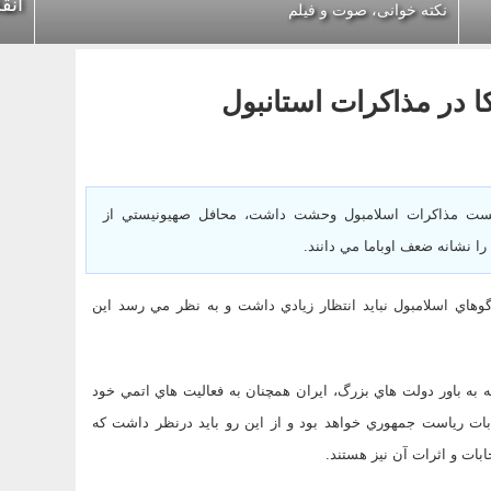
انق
نکته خوانی، صوت و فیلم
ا در مذاكرات استانبول
شكست مذاكرات اسلامبول وحشت داشت، محافل صهيونيستي از
را نشانه ضعف اوباما مي دانند.
وهاي اسلامبول نبايد انتظار زيادي داشت و به نظر مي رسد اين
ه به باور دولت هاي بزرگ، ايران همچنان به فعاليت هاي اتمي خود
ابات رياست جمهوري خواهد بود و از اين رو بايد درنظر داشت كه
ابات و اثرات آن نيز هستند.