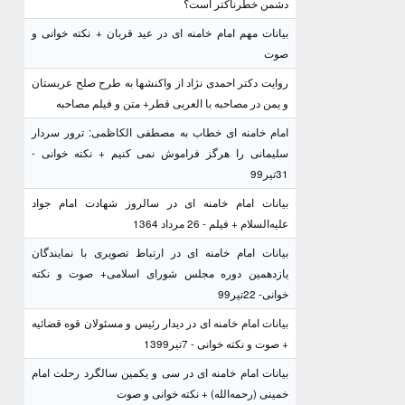
دشمن خطرناکتر است؟
بیانات مهم امام خامنه ای در عید قربان + نکته خوانی و
صوت
روایت دکتر احمدی نژاد از واکنشها به طرح صلح عربستان
و یمن در مصاحبه با العربی قطر+ متن و فیلم مصاحبه
امام خامنه ای خطاب به مصطفی الکاظمی: ترور سردار
سلیمانی را هرگز فراموش نمی کنیم + نکته خوانی -
31تیر99
بیانات امام خامنه ای در سالروز شهادت امام جواد
علیه‌السلام + فیلم - 26 مرداد 1364
بیانات امام خامنه ای در ارتباط تصویری با نمایندگان
یازدهمین دوره مجلس شورای اسلامی+ صوت و نکته
خوانی- 22تیر99
بیانات امام خامنه ای در دیدار رئیس و مسئولان قوه قضائیه
+ صوت و نکته خوانی - 7تیر1399
بیانات امام خامنه ای در سی و یکمین سالگرد رحلت امام
خمینی (رحمه‌الله) + نکته خوانی و صوت