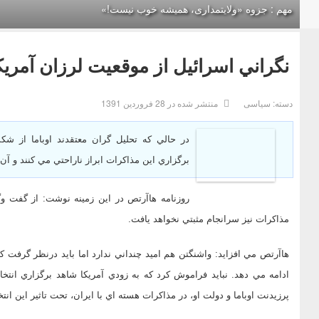
مهم : جزوه «ولایتمداری، همیشه خوب نیست!»
نگراني اسرائيل از موقعيت لرزان آمريك
دسته:
سیاسی
منتشر شده در 28 فروردين 1391
در حالي كه تحليل گران معتقدند اوباما از 
برگزاري اين مذاكرات ابراز ناراحتي مي كنند و آن 
روزنامه هاآرتص در اين زمينه نوشت: از گفت وگ
مذاكرات نيز سرانجام مثبتي نخواهد يافت.
هاآرتص مي افزايد: واشنگتن هم اميد چنداني ندارد اما بايد درنظر گرفت ك
ادامه مي دهد. نبايد فراموش كرد كه به زودي آمريكا شاهد برگزاري انتخ
پرزيدنت اوباما و دولت او، در مذاكرات هسته اي با ايران، تحت تاثير اين انتخ