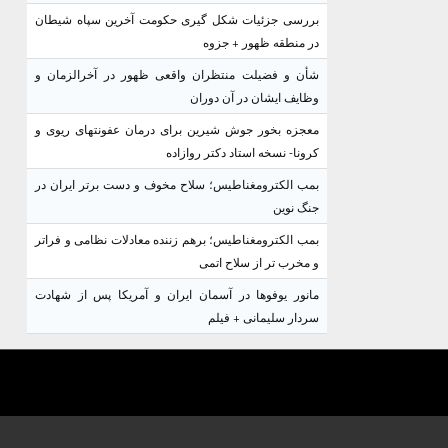
بررسی جزئیات شکل گیری حکومت آخرین سپاه شیطان
در منطقه ظهور + جزوه
شأن و فضیلت منتظران واقعی ظهور در آخرالزمان و
وظایف ایشان در آن دوران
معجزه بخور جوش شیرین برای درمان عفونتهای ریوی و
کرونا- نسخه استاد دکتر روازاده
بمب الکترومغناطیس؛ سلاح مخوف و دست برتر ایران در
جنگ نوین
بمب الکترومغناطیس؛ برهم زننده معادلات نظامی و فراتر
و مخرب تر از سلاح اتمی
مانور یوفوها در آسمان ایران و آمریکا پس از شهادت
سردار سلیمانی + فیلم