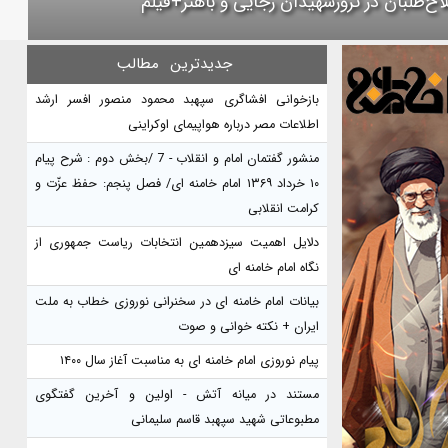
اح‌طلبان در ترورشهیدان رجایی و باهنر+فیلم
جدیدترین
مطالب
بازخوانی افشاگری سپهبد محمود منصور افسر ارشد
اطلاعات مصر درباره هواپیمای اوکراینی
منشور گفتمان امام و انقلاب - 7 /بخش دوم : شرح پیام
۱۰ خرداد ۱۳۶۹ امام خامنه ای/ فصل پنجم: حفظ عزّت و
کرامت انقلابی
دلایل اهمیت سیزدهمین انتخابات ریاست جمهوری از
نگاه امام خامنه ای
بیانات امام خامنه ای در سخنرانی نوروزی خطاب به ملت
ایران + نکته خوانی و صوت
پیام نوروزی امام خامنه ای به مناسبت آغاز سال ۱۴۰۰
مستند در میانه آتش - اولین و آخرین گفتگوی
مطبوعاتی شهید سپهبد قاسم سلیمانی