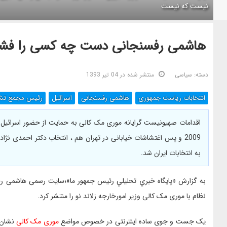
نیست که نیست
هاشمی رفسنجانی دست چه کسی را فشر
دسته:
سیاسی
منتشر شده در 04 تیر 1393
انتخابات ریاست جمهوری
هاشمی رفسنجانی
اسرائیل
رئیس مجمع تش
اقدامات صهیونیست گرایانه موری مک کالی به حمایت از حضور اسرائیل
2009 و پس اغتشاشات خیابانی در تهران هم ، انتخاب دکتر احمدی نژا
به انتخابات ایران شد.
به گزارش «پايگاه خبري تحليلي رئيس جمهور ما»؛سایت رسمی هاشمی
نظام با موری مک کالی وزیر امورخارجه زلاند نو را منتشر کرد.
یک جست و جوی ساده اینترنتی در خصوص مواضع
موری مک کالی
نشان 