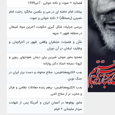
قضائیه + صوت و نکته خوانی - 7تیر1399
بیانات امام خامنه ای در سی و یکمین سالگرد رحلت امام
خمینی (رحمه‌الله) + نکته خوانی و صوت
بررسی جزئیات شکل گیری حکومت آخرین سپاه شیطان
در منطقه ظهور + جزوه
شأن و فضیلت منتظران واقعی ظهور در آخرالزمان و
وظایف ایشان در آن دوران
معجزه بخور جوش شیرین برای درمان عفونتهای ریوی و
کرونا- نسخه استاد دکتر روازاده
بمب الکترومغناطیس؛ سلاح مخوف و دست برتر ایران در
جنگ نوین
بمب الکترومغناطیس؛ برهم زننده معادلات نظامی و فراتر
و مخرب تر از سلاح اتمی
مانور یوفوها در آسمان ایران و آمریکا پس از شهادت
سردار سلیمانی + فیلم