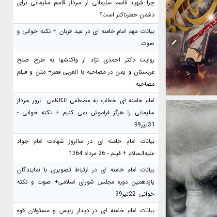
چرا شهید قاسم سلیمانی از سردار قاسم سلیمانی برای
دشمن خطرناکتر است؟
بیانات مهم امام خامنه ای در عید قربان + نکته خوانی و
صوت
روایت دکتر احمدی نژاد از واکنشها به طرح صلح
عربستان و یمن در مصاحبه با العربی قطر+ متن و فیلم
مصاحبه
امام خامنه ای خطاب به مصطفی الکاظمی: ترور سردار
سلیمانی را هرگز فراموش نمی کنیم + نکته خوانی -
31تیر99
بیانات امام خامنه ای در سالروز شهادت امام جواد
علیه‌السلام + فیلم - 26 مرداد 1364
بیانات امام خامنه ای در ارتباط تصویری با نمایندگان
یازدهمین دوره مجلس شورای اسلامی+ صوت و نکته
خوانی- 22تیر99
بیانات امام خامنه ای در دیدار رئیس و مسئولان قوه