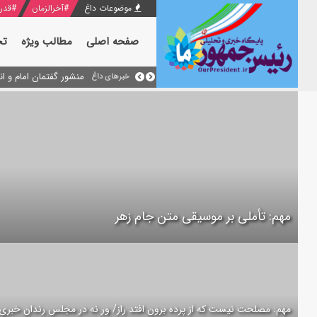
موضوعات داغ
#
آخرالزمان
#
قدر
صفحه اصلی
مطالب ویژه
تح
منشور گفتمان امام و انقلاب - 7 /بخش دوم : شرح پیام ۱۰ خرداد ۱۳۶۹ امام خام
بازخوانی افشاگری سپهب
خبرهای داغ
مهم: تأملی بر موسیقی متن جام زهر
مهم: مصلحت نیست که از پرده برون افتد راز/ ور نه در مجلس رندان خبری