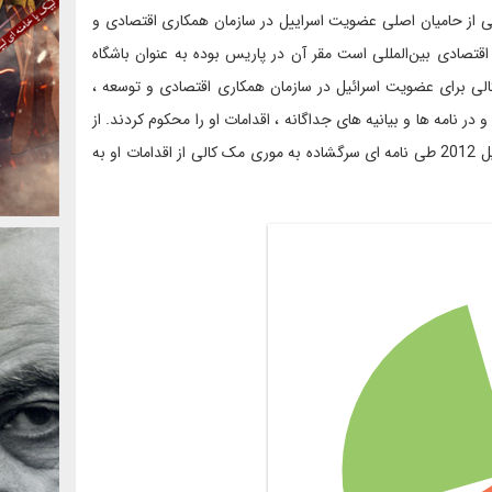
 حامیان جدی رژِیم اسرائیل است. موری مک کالی در سال 2009 یکی از حامیان اصلی عضویت اسراییل در سازمان همکاری اقتصادی و
اقتصادی بین‌المللی است مقر آن در پاریس بوده به عنوان باشگاه
الی برای عضویت اسرائیل در سازمان همکاری اقتصادی و توسعه ،
 نامه ها و بیانیه های جداگانه ، اقدامات او را محکوم کردند. از
جمله لسلی بریوری ، مسئول کمپین حقوق بشر فلسطین در تاریخ 30 آوریل 2012 طی نامه ای سرگشاده به موری مک کالی از اقدامات او به