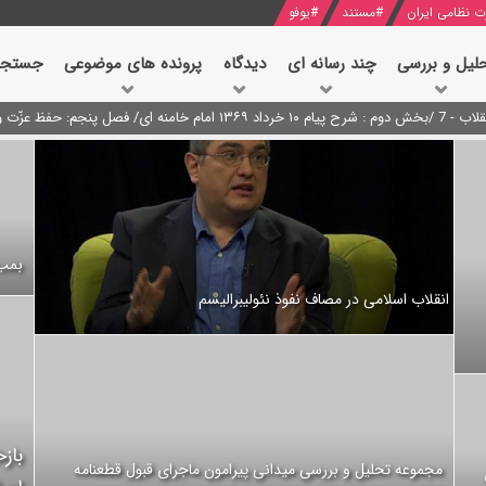
ت نظامی ایران
#
مستند
#
یوفو
لیل و بررسی
چند رسانه ای
دیدگاه‌
پرونده های موضوعی
جستجو
نه ای/ فصل پنجم: حفظ عزّت و کرامت انقلابی
د محمود منصور افسر ارشد اطلاعات مصر درباره هواپیمای اوکراینی
بمب 
انقلاب اسلامی در مصاف نفوذ نئولیبرالیسم
باز
مجموعه تحلیل و بررسی میدانی پیرامون ماجرای قبول قطعنامه